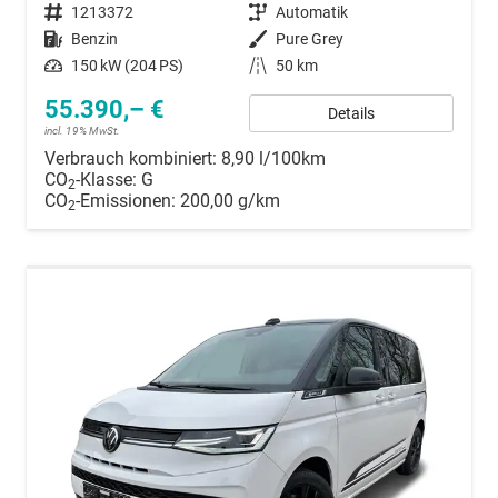
Fahrzeugnummer
1213372
Getriebe
Automatik
Kraftstoff
Benzin
Außenfarbe
Pure Grey
Leistung
150 kW (204 PS)
Kilometerstand
50 km
55.390,– €
Details
incl. 19% MwSt.
Verbrauch kombiniert:
8,90 l/100km
CO
-Klasse:
G
2
CO
-Emissionen:
200,00 g/km
2