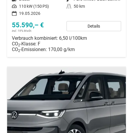
Leistung
110 kW (150 PS)
Kilometerstand
50 km
19.05.2026
55.590,– €
Details
incl. 19% MwSt.
Verbrauch kombiniert:
6,50 l/100km
CO
-Klasse:
F
2
CO
-Emissionen:
170,00 g/km
2