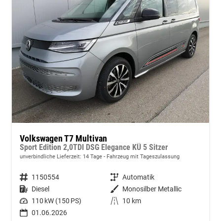
Volkswagen T7 Multivan
Sport Edition 2,0TDI DSG Elegance KÜ 5 Sitzer
unverbindliche Lieferzeit:
14 Tage
Fahrzeug mit Tageszulassung
Fahrzeugnummer
1150554
Getriebe
Automatik
Kraftstoff
Diesel
Außenfarbe
Monosilber Metallic
Leistung
110 kW (150 PS)
Kilometerstand
10 km
01.06.2026