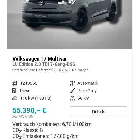
Volkswagen T7 Multivan
LÜ Edition 2.0 TDI 7-Gang-DSG
unverbindliche Lieferzeit:
06.10.2026
Neuwagen
Fahrzeugnummer
1213353
Getriebe
Automatik
Kraftstoff
Diesel
Außenfarbe
Pure Grey
Leistung
110 kW (150 PS)
Kilometerstand
50 km
55.390,– €
Details
incl. 19% MwSt.
Verbrauch kombiniert:
6,70 l/100km
CO
-Klasse:
G
2
CO
-Emissionen:
177,00 g/km
2