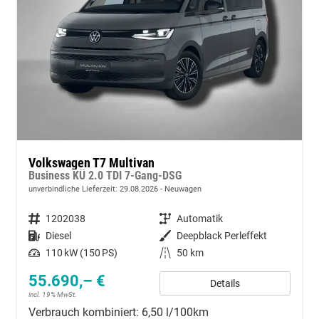
Volkswagen T7 Multivan
Business KÜ 2.0 TDI 7-Gang-DSG
unverbindliche Lieferzeit:
29.08.2026
Neuwagen
Fahrzeugnummer
1202038
Getriebe
Automatik
Kraftstoff
Diesel
Außenfarbe
Deepblack Perleffekt
Leistung
110 kW (150 PS)
Kilometerstand
50 km
55.690,– €
Details
incl. 19% MwSt.
Verbrauch kombiniert:
6,50 l/100km