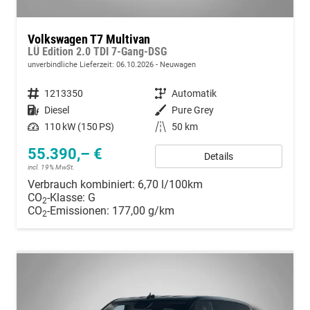
Volkswagen T7 Multivan
LÜ Edition 2.0 TDI 7-Gang-DSG
unverbindliche Lieferzeit:
06.10.2026
Neuwagen
Fahrzeugnummer
1213350
Getriebe
Automatik
Kraftstoff
Diesel
Außenfarbe
Pure Grey
Leistung
110 kW (150 PS)
Kilometerstand
50 km
55.390,– €
Details
incl. 19% MwSt.
Verbrauch kombiniert:
6,70 l/100km
CO
-Klasse:
G
2
CO
-Emissionen:
177,00 g/km
2