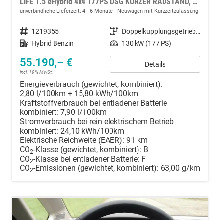
LIFE 1.5 eHybrid 4x4 177PS DSG KURZER RADSTAND, 7-Sitzer, 17" ALU, Climatic, Parksensoren vorn/hinten, Rückfahrkamera, M-Lederlenkrad, App-Connect, Digital Cockpit Pro, Schiebetüre li/re
unverbindliche Lieferzeit: 4 - 6 Monate
Neuwagen mit Kurzzeitzulassung
Fahrzeugnummer
1219355
Getriebe
Doppelkupplungsgetriebe (DSG)
Kraftstoff
Hybrid Benzin
Leistung
130 kW (177 PS)
55.190,– €
Details
incl. 19% MwSt.
Energieverbrauch (gewichtet, kombiniert):
2,80 l/100km + 15,80 kWh/100km
Kraftstoffverbrauch bei entladener Batterie
kombiniert:
7,90 l/100km
Stromverbrauch bei rein elektrischem Betrieb
kombiniert:
24,10 kWh/100km
Elektrische Reichweite (EAER):
91 km
CO
-Klasse (gewichtet, kombiniert):
B
2
CO
-Klasse bei entladener Batterie:
F
2
CO
-Emissionen (gewichtet, kombiniert):
63,00 g/km
2