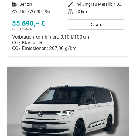
Kraftstoff
Benzin
Außenfarbe
Indiumgrau Metallic / Dach Schwarz
Leistung
150 kW (204 PS)
Kilometerstand
50 km
55.690,– €
Details
incl. 19% MwSt.
Verbrauch kombiniert:
9,10 l/100km
CO
-Klasse:
G
2
CO
-Emissionen:
207,00 g/km
2