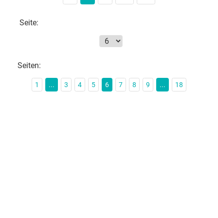
Seite:
Seiten:
1
...
3
4
5
6
7
8
9
...
18