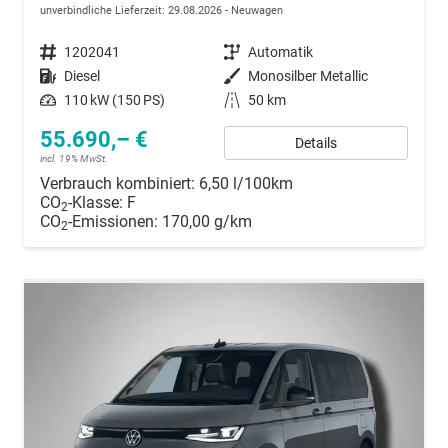
unverbindliche Lieferzeit:
29.08.2026
Neuwagen
Fahrzeugnummer
1202041
Getriebe
Automatik
Kraftstoff
Diesel
Außenfarbe
Monosilber Metallic
Leistung
110 kW (150 PS)
Kilometerstand
50 km
55.690,– €
Details
incl. 19% MwSt.
Verbrauch kombiniert:
6,50 l/100km
CO
-Klasse:
F
2
CO
-Emissionen:
170,00 g/km
2