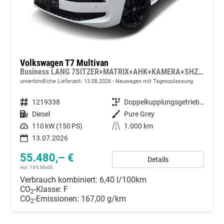
Volkswagen T7 Multivan
Business LANG 7SITZER+MATRIX+AHK+KAMERA+SHZ+17" ALU
unverbindliche Lieferzeit:
13.08.2026
Neuwagen mit Tageszulassung
Fahrzeugnummer
1219338
Getriebe
Doppelkupplungsgetriebe (DSG)
Kraftstoff
Diesel
Außenfarbe
Pure Grey
Leistung
110 kW (150 PS)
Kilometerstand
1.000 km
13.07.2026
55.480,– €
Details
incl. 19% MwSt.
Verbrauch kombiniert:
6,40 l/100km
CO
-Klasse:
F
2
CO
-Emissionen:
167,00 g/km
2