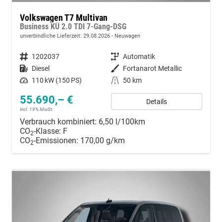
Volkswagen T7 Multivan
Business KÜ 2.0 TDI 7-Gang-DSG
unverbindliche Lieferzeit:
29.08.2026
Neuwagen
Fahrzeugnummer
1202037
Getriebe
Automatik
Kraftstoff
Diesel
Außenfarbe
Fortanarot Metallic
Leistung
110 kW (150 PS)
Kilometerstand
50 km
55.690,– €
Details
incl. 19% MwSt.
Verbrauch kombiniert:
6,50 l/100km
CO
-Klasse:
F
2
CO
-Emissionen:
170,00 g/km
2