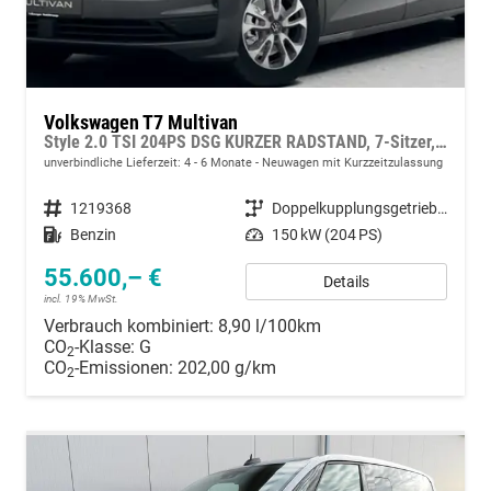
Volkswagen T7 Multivan
Style 2.0 TSI 204PS DSG KURZER RADSTAND, 7-Sitzer, 17" ALU, IQ LIGHT MATRIX, ELEKTR. SCHIEBETÜREN, 3Z-Climatronic, Sitzheizung, Beh. Frontscheibe, ParkAssist, Parksensoren v/h, AREA-VIEW-KAMERA, M-Lederlenkrad beheizt, App-Connect, Digital Cockpit Pro
unverbindliche Lieferzeit: 4 - 6 Monate
Neuwagen mit Kurzzeitzulassung
Fahrzeugnummer
1219368
Getriebe
Doppelkupplungsgetriebe (DSG)
Kraftstoff
Benzin
Leistung
150 kW (204 PS)
55.600,– €
Details
incl. 19% MwSt.
Verbrauch kombiniert:
8,90 l/100km
CO
-Klasse:
G
2
CO
-Emissionen:
202,00 g/km
2