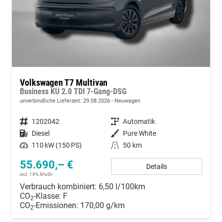
Volkswagen T7 Multivan
Business KÜ 2.0 TDI 7-Gang-DSG
unverbindliche Lieferzeit:
29.08.2026
Neuwagen
Fahrzeugnummer
1202042
Getriebe
Automatik
Kraftstoff
Diesel
Außenfarbe
Pure White
Leistung
110 kW (150 PS)
Kilometerstand
50 km
55.690,– €
Details
incl. 19% MwSt.
Verbrauch kombiniert:
6,50 l/100km
CO
-Klasse:
F
2
CO
-Emissionen:
170,00 g/km
2