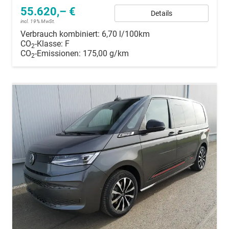
55.620,– €
Details
incl. 19% MwSt.
Verbrauch kombiniert:
6,70 l/100km
CO
-Klasse:
F
2
CO
-Emissionen:
175,00 g/km
2