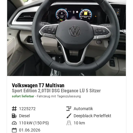
Volkswagen T7 Multivan
Sport Edition 2,0TDI DSG Elegance LÜ 5 Sitzer
sofort lieferbar
Fahrzeug mit Tageszulassung
Fahrzeugnummer
1225272
Getriebe
Automatik
Kraftstoff
Diesel
Außenfarbe
Deepblack Perleffekt
Leistung
110 kW (150 PS)
Kilometerstand
10 km
01.06.2026