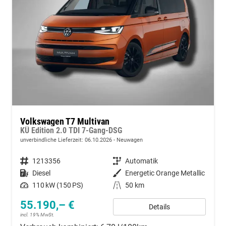
Volkswagen T7 Multivan
KÜ Edition 2.0 TDI 7-Gang-DSG
unverbindliche Lieferzeit:
06.10.2026
Neuwagen
Fahrzeugnummer
1213356
Getriebe
Automatik
Kraftstoff
Diesel
Außenfarbe
Energetic Orange Metallic
Leistung
110 kW (150 PS)
Kilometerstand
50 km
55.190,– €
Details
incl. 19% MwSt.