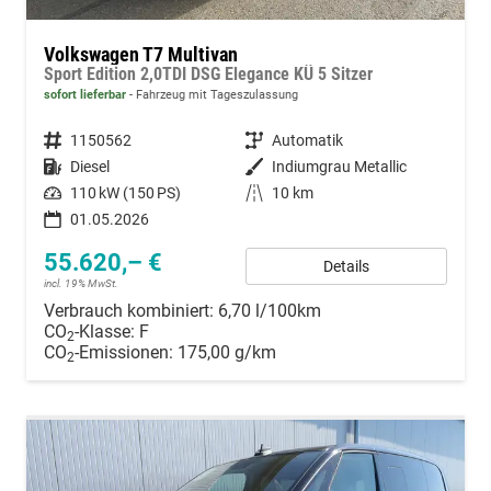
Volkswagen T7 Multivan
Sport Edition 2,0TDI DSG Elegance KÜ 5 Sitzer
sofort lieferbar
Fahrzeug mit Tageszulassung
Fahrzeugnummer
1150562
Getriebe
Automatik
Kraftstoff
Diesel
Außenfarbe
Indiumgrau Metallic
Leistung
110 kW (150 PS)
Kilometerstand
10 km
01.05.2026
55.620,– €
Details
incl. 19% MwSt.
Verbrauch kombiniert:
6,70 l/100km
CO
-Klasse:
F
2
CO
-Emissionen:
175,00 g/km
2