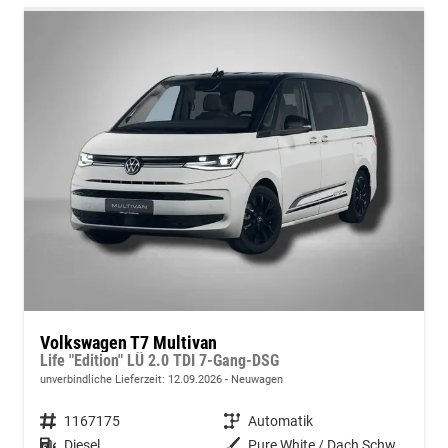
Volkswagen T7 Multivan
Life "Edition" LÜ 2.0 TDI 7-Gang-DSG
unverbindliche Lieferzeit:
12.09.2026
Neuwagen
Fahrzeugnummer
1167175
Getriebe
Automatik
Kraftstoff
Diesel
Außenfarbe
Pure White / Dach Schwarz