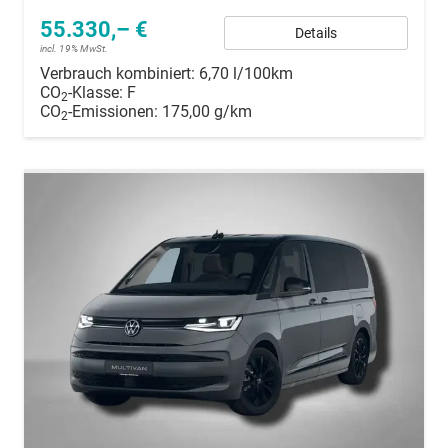
55.330,– €
Details
incl. 19% MwSt.
Verbrauch kombiniert:
6,70 l/100km
CO
-Klasse:
F
2
CO
-Emissionen:
175,00 g/km
2