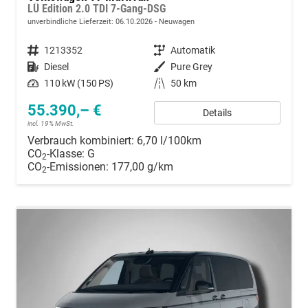
LÜ Edition 2.0 TDI 7-Gang-DSG
unverbindliche Lieferzeit:
06.10.2026
Neuwagen
Fahrzeugnummer
1213352
Getriebe
Automatik
Kraftstoff
Diesel
Außenfarbe
Pure Grey
Leistung
110 kW (150 PS)
Kilometerstand
50 km
55.390,– €
Details
incl. 19% MwSt.
Verbrauch kombiniert:
6,70 l/100km
CO
-Klasse:
G
2
CO
-Emissionen:
177,00 g/km
2