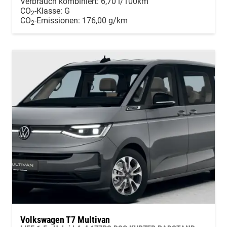
Verbrauch kombiniert:
6,70 l/100km
CO
-Klasse:
G
2
CO
-Emissionen:
176,00 g/km
2
Volkswagen T7 Multivan