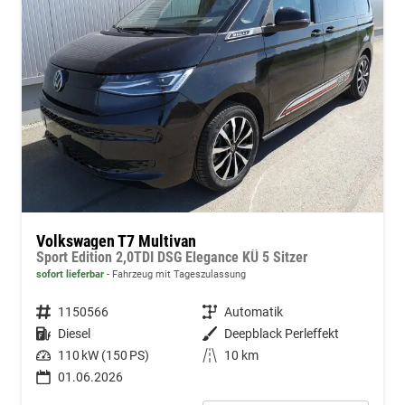
Volkswagen T7 Multivan
Sport Edition 2,0TDI DSG Elegance KÜ 5 Sitzer
sofort lieferbar
Fahrzeug mit Tageszulassung
Fahrzeugnummer
1150566
Getriebe
Automatik
Kraftstoff
Diesel
Außenfarbe
Deepblack Perleffekt
Leistung
110 kW (150 PS)
Kilometerstand
10 km
01.06.2026