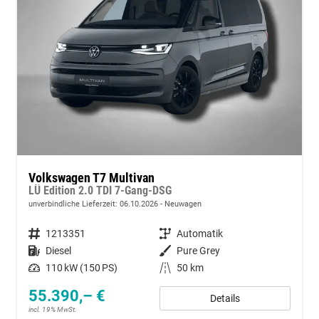
Volkswagen T7 Multivan
LÜ Edition 2.0 TDI 7-Gang-DSG
unverbindliche Lieferzeit:
06.10.2026
Neuwagen
Fahrzeugnummer
1213351
Getriebe
Automatik
Kraftstoff
Diesel
Außenfarbe
Pure Grey
Leistung
110 kW (150 PS)
Kilometerstand
50 km
55.390,– €
Details
incl. 19% MwSt.