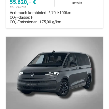
55.620,– €
Details
incl. 19% MwSt.
Verbrauch kombiniert:
6,70 l/100km
CO
-Klasse:
F
2
CO
-Emissionen:
175,00 g/km
2