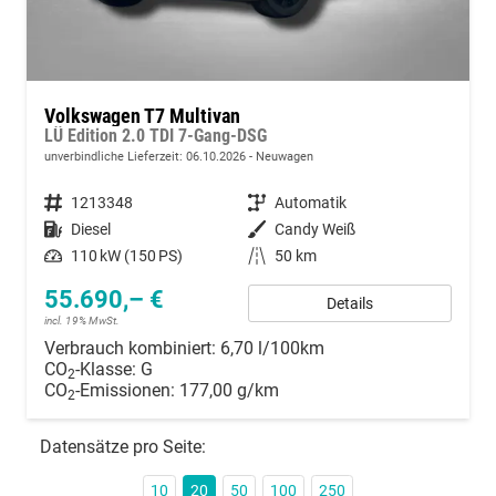
Volkswagen T7 Multivan
LÜ Edition 2.0 TDI 7-Gang-DSG
unverbindliche Lieferzeit:
06.10.2026
Neuwagen
Fahrzeugnummer
1213348
Getriebe
Automatik
Kraftstoff
Diesel
Außenfarbe
Candy Weiß
Leistung
110 kW (150 PS)
Kilometerstand
50 km
55.690,– €
Details
incl. 19% MwSt.
Verbrauch kombiniert:
6,70 l/100km
CO
-Klasse:
G
2
CO
-Emissionen:
177,00 g/km
2
Datensätze pro Seite:
10
20
50
100
250