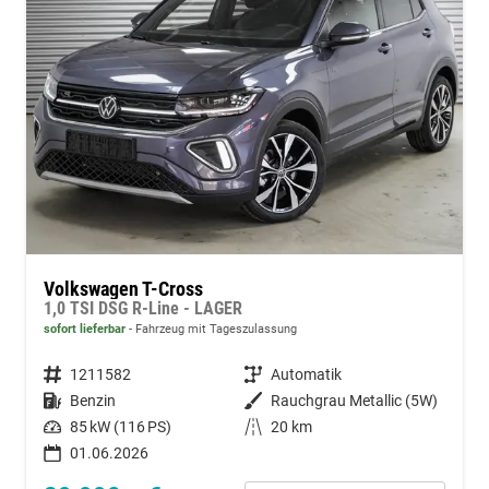
Volkswagen T-Cross
1,0 TSI DSG R-Line - LAGER
sofort lieferbar
Fahrzeug mit Tageszulassung
Fahrzeugnummer
1211582
Getriebe
Automatik
Kraftstoff
Benzin
Außenfarbe
Rauchgrau Metallic (5W)
Leistung
85 kW (116 PS)
Kilometerstand
20 km
01.06.2026