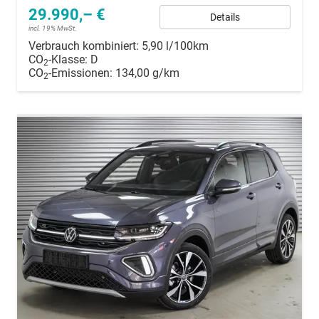
29.990,– €
Details
incl. 19% MwSt.
Verbrauch kombiniert:
5,90 l/100km
CO
-Klasse:
D
2
CO
-Emissionen:
134,00 g/km
2