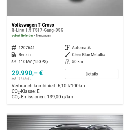
Volkswagen T-Cross
R-Line 1.5 TSI 7-Gang-DSG
sofort lieferbar
Neuwagen
Fahrzeugnummer
1207641
Getriebe
Automatik
Kraftstoff
Benzin
Außenfarbe
Clear Blue Metallic
Leistung
110 kW (150 PS)
Kilometerstand
50 km
29.990,– €
Details
incl. 19% MwSt.
Verbrauch kombiniert:
6,10 l/100km
CO
-Klasse:
E
2
CO
-Emissionen:
139,00 g/km
2