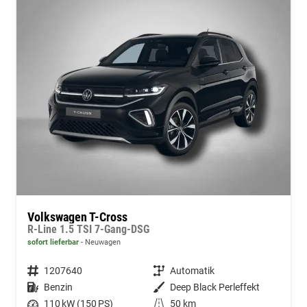
Volkswagen T-Cross
R-Line 1.5 TSI 7-Gang-DSG
sofort lieferbar
Neuwagen
Fahrzeugnummer
1207640
Getriebe
Automatik
Kraftstoff
Benzin
Außenfarbe
Deep Black Perleffekt
Leistung
110 kW (150 PS)
Kilometerstand
50 km