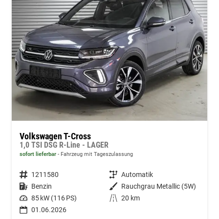
Volkswagen T-Cross
1,0 TSI DSG R-Line - LAGER
sofort lieferbar
Fahrzeug mit Tageszulassung
Fahrzeugnummer
1211580
Getriebe
Automatik
Kraftstoff
Benzin
Außenfarbe
Rauchgrau Metallic (5W)
Leistung
85 kW (116 PS)
Kilometerstand
20 km
01.06.2026