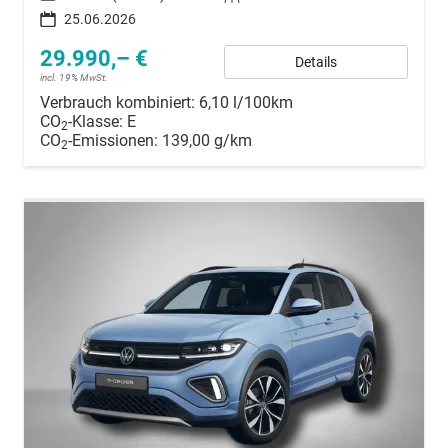
25.06.2026
29.990,– €
Details
incl. 19% MwSt.
Verbrauch kombiniert:
6,10 l/100km
CO
-Klasse:
E
2
CO
-Emissionen:
139,00 g/km
2