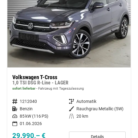
Volkswagen T-Cross
1,0 TSI DSG R-Line - LAGER
sofort lieferbar
Fahrzeug mit Tageszulassung
Fahrzeugnummer
1212040
Getriebe
Automatik
Kraftstoff
Benzin
Außenfarbe
Rauchgrau Metallic (5W)
Leistung
85 kW (116 PS)
Kilometerstand
20 km
01.06.2026
29.990,– €
Details