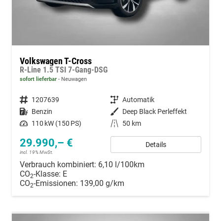
Volkswagen T-Cross
R-Line 1.5 TSI 7-Gang-DSG
sofort lieferbar
Neuwagen
Fahrzeugnummer
1207639
Getriebe
Automatik
Kraftstoff
Benzin
Außenfarbe
Deep Black Perleffekt
Leistung
110 kW (150 PS)
Kilometerstand
50 km
29.990,– €
Details
incl. 19% MwSt.
Verbrauch kombiniert:
6,10 l/100km
CO
-Klasse:
E
2
CO
-Emissionen:
139,00 g/km
2