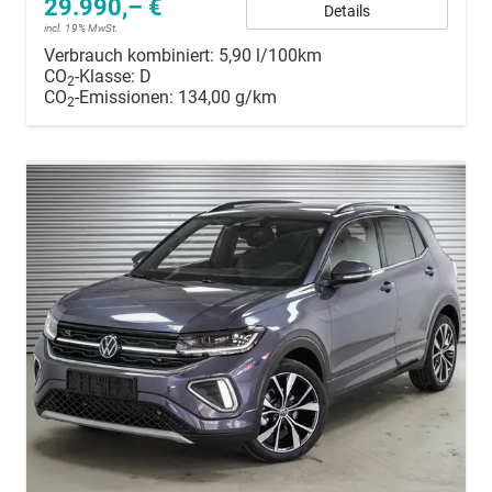
29.990,– €
Details
incl. 19% MwSt.
Verbrauch kombiniert:
5,90 l/100km
CO
-Klasse:
D
2
CO
-Emissionen:
134,00 g/km
2