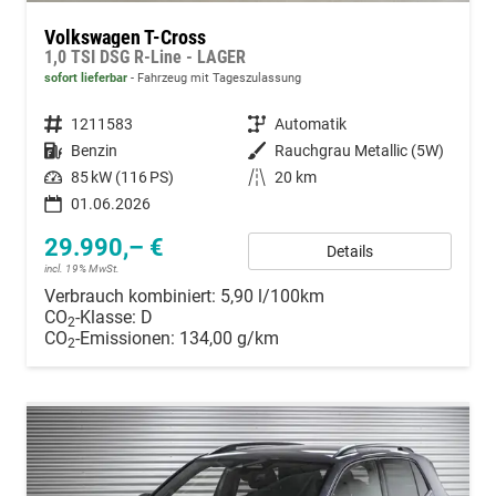
Volkswagen T-Cross
1,0 TSI DSG R-Line - LAGER
sofort lieferbar
Fahrzeug mit Tageszulassung
Fahrzeugnummer
1211583
Getriebe
Automatik
Kraftstoff
Benzin
Außenfarbe
Rauchgrau Metallic (5W)
Leistung
85 kW (116 PS)
Kilometerstand
20 km
01.06.2026
29.990,– €
Details
incl. 19% MwSt.
Verbrauch kombiniert:
5,90 l/100km
CO
-Klasse:
D
2
CO
-Emissionen:
134,00 g/km
2