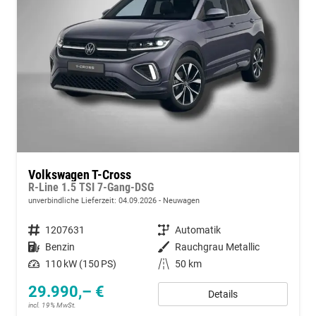
Volkswagen T-Cross
R-Line 1.5 TSI 7-Gang-DSG
unverbindliche Lieferzeit:
04.09.2026
Neuwagen
Fahrzeugnummer
1207631
Getriebe
Automatik
Kraftstoff
Benzin
Außenfarbe
Rauchgrau Metallic
Leistung
110 kW (150 PS)
Kilometerstand
50 km
29.990,– €
Details
incl. 19% MwSt.