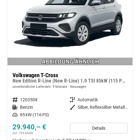
Volkswagen T-Cross
New Edition R-Line (New R-Line) 1.0 TSI 85kW (115 PS) 7-Gang DSG
unverbindliche Lieferzeit:
9 Monate
Neuwagen
Fahrzeugnummer
1203508
Getriebe
Automatik
Kraftstoff
Benzin
Außenfarbe
Silber, Reflexsilber Metallic (8E)
Leistung
85 kW (116 PS)
29.940,– €
Details
incl. 19% MwSt.