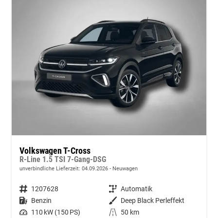
Volkswagen T-Cross
R-Line 1.5 TSI 7-Gang-DSG
unverbindliche Lieferzeit:
04.09.2026
Neuwagen
Fahrzeugnummer
1207628
Getriebe
Automatik
Kraftstoff
Benzin
Außenfarbe
Deep Black Perleffekt
Leistung
110 kW (150 PS)
Kilometerstand
50 km