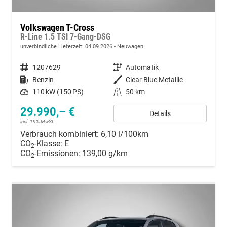
Volkswagen T-Cross
R-Line 1.5 TSI 7-Gang-DSG
unverbindliche Lieferzeit:
04.09.2026
Neuwagen
Fahrzeugnummer
1207629
Getriebe
Automatik
Kraftstoff
Benzin
Außenfarbe
Clear Blue Metallic
Leistung
110 kW (150 PS)
Kilometerstand
50 km
29.990,– €
Details
incl. 19% MwSt.
Verbrauch kombiniert:
6,10 l/100km
CO
-Klasse:
E
2
CO
-Emissionen:
139,00 g/km
2