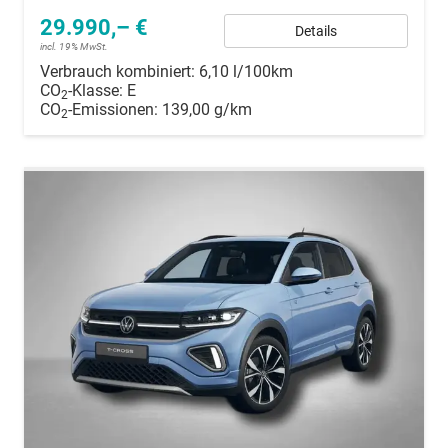
29.990,– €
Details
incl. 19% MwSt.
Verbrauch kombiniert:
6,10 l/100km
CO
-Klasse:
E
2
CO
-Emissionen:
139,00 g/km
2