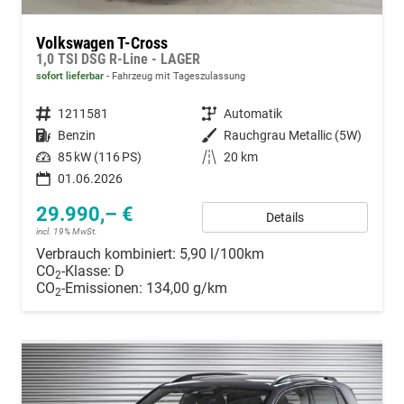
Volkswagen T-Cross
1,0 TSI DSG R-Line - LAGER
sofort lieferbar
Fahrzeug mit Tageszulassung
Fahrzeugnummer
1211581
Getriebe
Automatik
Kraftstoff
Benzin
Außenfarbe
Rauchgrau Metallic (5W)
Leistung
85 kW (116 PS)
Kilometerstand
20 km
01.06.2026
29.990,– €
Details
incl. 19% MwSt.
Verbrauch kombiniert:
5,90 l/100km
CO
-Klasse:
D
2
CO
-Emissionen:
134,00 g/km
2