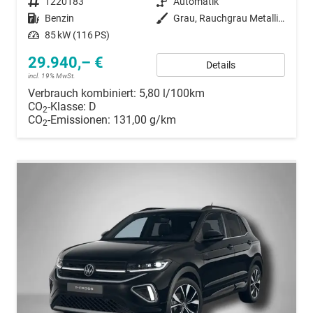
Fahrzeugnummer
1220183
Getriebe
Automatik
Kraftstoff
Benzin
Außenfarbe
Grau, Rauchgrau Metallic (5W)
Leistung
85 kW (116 PS)
29.940,– €
Details
incl. 19% MwSt.
Verbrauch kombiniert:
5,80 l/100km
CO
-Klasse:
D
2
CO
-Emissionen:
131,00 g/km
2