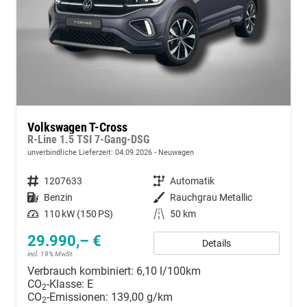
Volkswagen T-Cross
R-Line 1.5 TSI 7-Gang-DSG
unverbindliche Lieferzeit:
04.09.2026
Neuwagen
Fahrzeugnummer
1207633
Getriebe
Automatik
Kraftstoff
Benzin
Außenfarbe
Rauchgrau Metallic
Leistung
110 kW (150 PS)
Kilometerstand
50 km
29.990,– €
Details
incl. 19% MwSt.
Verbrauch kombiniert:
6,10 l/100km
CO
-Klasse:
E
2
CO
-Emissionen:
139,00 g/km
2