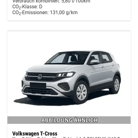
Verbrauch kombiniert:
5,80 l/100km
CO
-Klasse:
D
2
CO
-Emissionen:
131,00 g/km
2
Volkswagen T-Cross