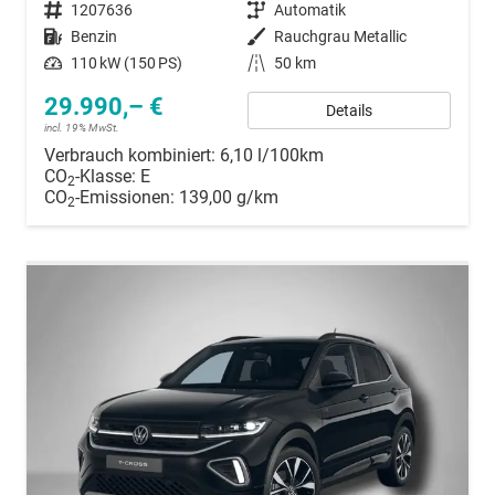
Fahrzeugnummer
1207636
Getriebe
Automatik
Kraftstoff
Benzin
Außenfarbe
Rauchgrau Metallic
Leistung
110 kW (150 PS)
Kilometerstand
50 km
29.990,– €
Details
incl. 19% MwSt.
Verbrauch kombiniert:
6,10 l/100km
CO
-Klasse:
E
2
CO
-Emissionen:
139,00 g/km
2