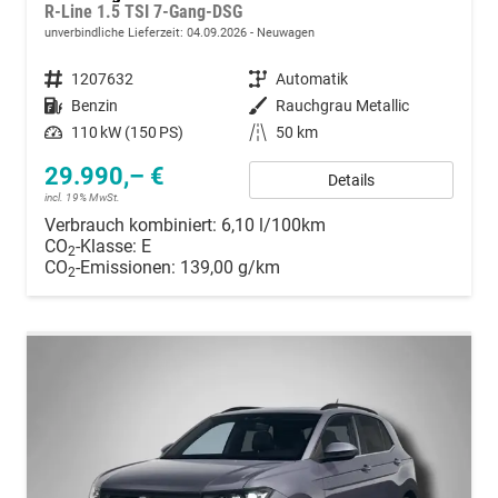
R-Line 1.5 TSI 7-Gang-DSG
unverbindliche Lieferzeit:
04.09.2026
Neuwagen
Fahrzeugnummer
1207632
Getriebe
Automatik
Kraftstoff
Benzin
Außenfarbe
Rauchgrau Metallic
Leistung
110 kW (150 PS)
Kilometerstand
50 km
29.990,– €
Details
incl. 19% MwSt.
Verbrauch kombiniert:
6,10 l/100km
CO
-Klasse:
E
2
CO
-Emissionen:
139,00 g/km
2