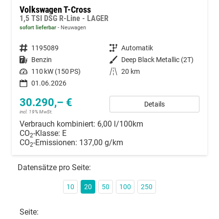
Volkswagen T-Cross
1,5 TSI DSG R-Line - LAGER
sofort lieferbar
Neuwagen
Fahrzeugnummer
1195089
Getriebe
Automatik
Kraftstoff
Benzin
Außenfarbe
Deep Black Metallic (2T)
Leistung
110 kW (150 PS)
Kilometerstand
20 km
01.06.2026
30.290,– €
Details
incl. 19% MwSt.
Verbrauch kombiniert:
6,00 l/100km
CO
-Klasse:
E
2
CO
-Emissionen:
137,00 g/km
2
Datensätze pro Seite:
10
20
50
100
250
Seite: