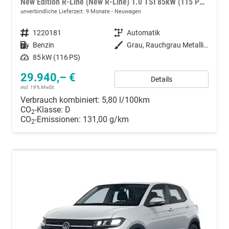
New Edition R-Line (New R-Line) 1.0 TSI 85kW (115 PS) 7-Gang DSG
unverbindliche Lieferzeit:
9 Monate
Neuwagen
Fahrzeugnummer
1220181
Getriebe
Automatik
Kraftstoff
Benzin
Außenfarbe
Grau, Rauchgrau Metallic (5W)
Leistung
85 kW (116 PS)
29.940,– €
Details
incl. 19% MwSt.
Verbrauch kombiniert:
5,80 l/100km
CO
-Klasse:
D
2
CO
-Emissionen:
131,00 g/km
2