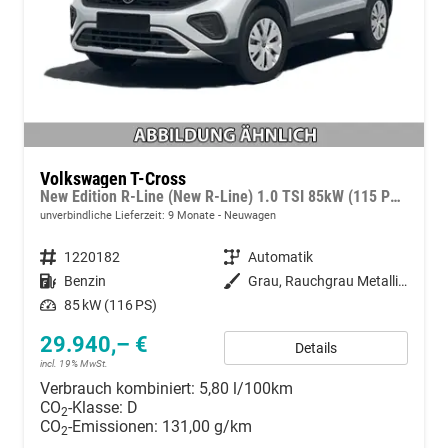
Volkswagen T-Cross
New Edition R-Line (New R-Line) 1.0 TSI 85kW (115 PS) 7-Gang DSG
unverbindliche Lieferzeit:
9 Monate
Neuwagen
Fahrzeugnummer
1220182
Getriebe
Automatik
Kraftstoff
Benzin
Außenfarbe
Grau, Rauchgrau Metallic (5W)
Leistung
85 kW (116 PS)
29.940,– €
Details
incl. 19% MwSt.
Verbrauch kombiniert:
5,80 l/100km
CO
-Klasse:
D
2
CO
-Emissionen:
131,00 g/km
2