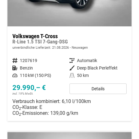
Volkswagen T-Cross
R-Line 1.5 TSI 7-Gang-DSG
unverbindliche Lieferzeit:
21.08.2026
Neuwagen
Fahrzeugnummer
1207619
Getriebe
Automatik
Kraftstoff
Benzin
Außenfarbe
Deep Black Perleffekt
Leistung
110 kW (150 PS)
Kilometerstand
50 km
29.990,– €
Details
incl. 19% MwSt.
Verbrauch kombiniert:
6,10 l/100km
CO
-Klasse:
E
2
CO
-Emissionen:
139,00 g/km
2