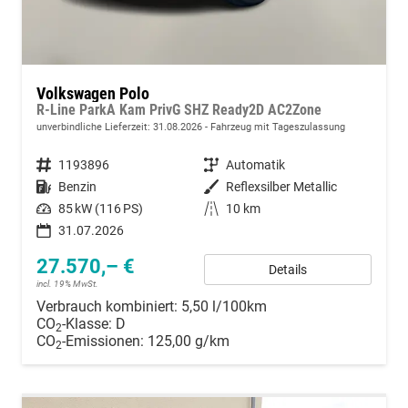
Volkswagen Polo
R-Line ParkA Kam PrivG SHZ Ready2D AC2Zone
unverbindliche Lieferzeit:
31.08.2026
Fahrzeug mit Tageszulassung
Fahrzeugnummer
1193896
Getriebe
Automatik
Kraftstoff
Benzin
Außenfarbe
Reflexsilber Metallic
Leistung
85 kW (116 PS)
Kilometerstand
10 km
31.07.2026
27.570,– €
Details
incl. 19% MwSt.
Verbrauch kombiniert:
5,50 l/100km
CO
-Klasse:
D
2
CO
-Emissionen:
125,00 g/km
2