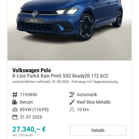
Volkswagen Polo
R-Line ParkA Kam PrivG SHZ Ready2D 17Z ACC
unverbindliche Lieferzeit:
31.08.2026
Fahrzeug mit Tageszulassung
Fahrzeugnummer
1193890
Getriebe
Automatik
Kraftstoff
Benzin
Außenfarbe
Reef Blue Metallic
Leistung
85 kW (116 PS)
Kilometerstand
10 km
31.07.2026
27.340,– €
Details
incl. 19% MwSt.