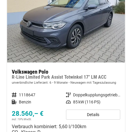
Volkswagen Polo
R-Line Limited Park Assist Totwinkel 17" LM ACC
unverbindliche Lieferzeit: 6 - 9 Monate
Neuwagen mit Tageszulassung
Fahrzeugnummer
1118647
Getriebe
Doppelkupplungsgetriebe (DSG)
Kraftstoff
Benzin
Leistung
85 kW (116 PS)
28.560,– €
Details
incl. 19% MwSt.
Verbrauch kombiniert:
5,60 l/100km