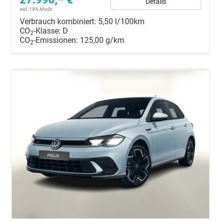
Details
incl. 19% MwSt.
Verbrauch kombiniert:
5,50 l/100km
CO
-Klasse:
D
2
CO
-Emissionen:
125,00 g/km
2