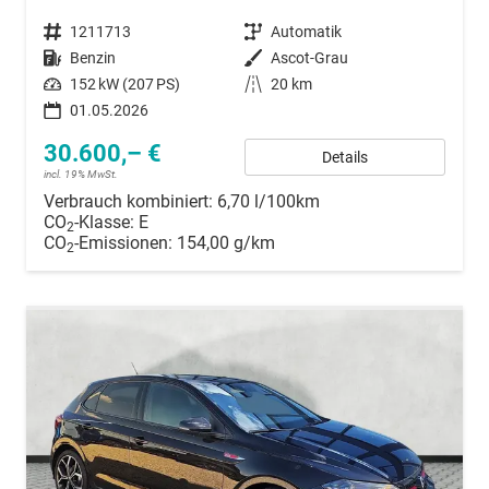
Fahrzeugnummer
1211713
Getriebe
Automatik
Kraftstoff
Benzin
Außenfarbe
Ascot-Grau
Leistung
152 kW (207 PS)
Kilometerstand
20 km
01.05.2026
30.600,– €
Details
incl. 19% MwSt.
Verbrauch kombiniert:
6,70 l/100km
CO
-Klasse:
E
2
CO
-Emissionen:
154,00 g/km
2