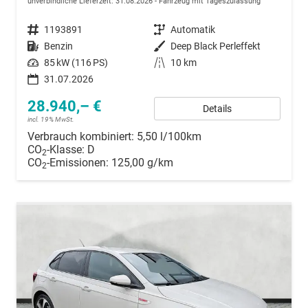
unverbindliche Lieferzeit:
31.08.2026
Fahrzeug mit Tageszulassung
Fahrzeugnummer
1193891
Getriebe
Automatik
Kraftstoff
Benzin
Außenfarbe
Deep Black Perleffekt
Leistung
85 kW (116 PS)
Kilometerstand
10 km
31.07.2026
28.940,– €
Details
incl. 19% MwSt.
Verbrauch kombiniert:
5,50 l/100km
CO
-Klasse:
D
2
CO
-Emissionen:
125,00 g/km
2