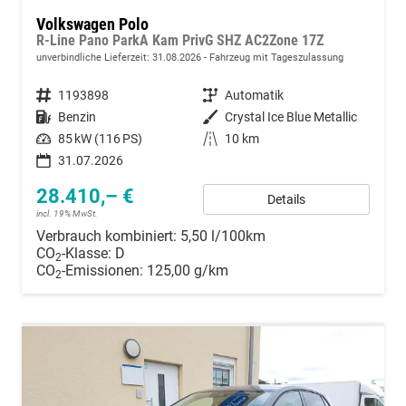
Volkswagen Polo
R-Line Pano ParkA Kam PrivG SHZ AC2Zone 17Z
unverbindliche Lieferzeit:
31.08.2026
Fahrzeug mit Tageszulassung
Fahrzeugnummer
1193898
Getriebe
Automatik
Kraftstoff
Benzin
Außenfarbe
Crystal Ice Blue Metallic
Leistung
85 kW (116 PS)
Kilometerstand
10 km
31.07.2026
28.410,– €
Details
incl. 19% MwSt.
Verbrauch kombiniert:
5,50 l/100km
CO
-Klasse:
D
2
CO
-Emissionen:
125,00 g/km
2