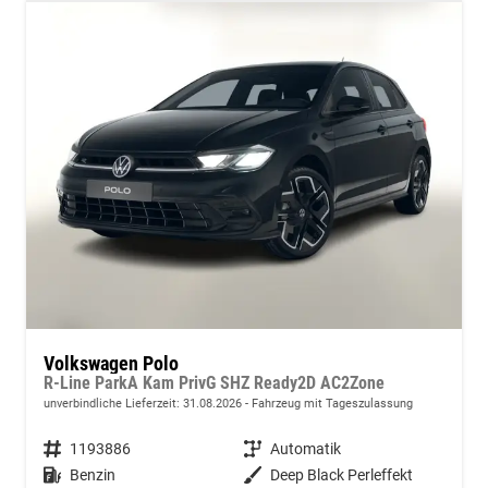
Volkswagen Polo
R-Line ParkA Kam PrivG SHZ Ready2D AC2Zone
unverbindliche Lieferzeit:
31.08.2026
Fahrzeug mit Tageszulassung
Fahrzeugnummer
1193886
Getriebe
Automatik
Kraftstoff
Benzin
Außenfarbe
Deep Black Perleffekt