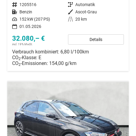
Fahrzeugnummer
1205516
Getriebe
Automatik
Kraftstoff
Benzin
Außenfarbe
Ascot-Grau
Leistung
152 kW (207 PS)
Kilometerstand
20 km
01.05.2026
32.080,– €
Details
incl. 19% MwSt.
Verbrauch kombiniert:
6,80 l/100km
CO
-Klasse:
E
2
CO
-Emissionen:
154,00 g/km
2