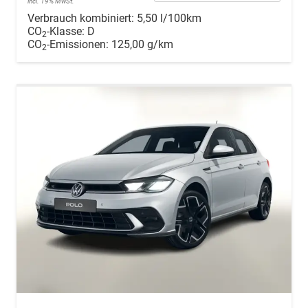
incl. 19% MwSt.
Verbrauch kombiniert:
5,50 l/100km
CO
-Klasse:
D
2
CO
-Emissionen:
125,00 g/km
2