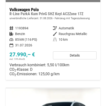
Volkswagen Polo
R-Line ParkA Kam PrivG SHZ Keyl AC2Zone 17Z
unverbindliche Lieferzeit:
31.08.2026
Fahrzeug mit Tageszulassung
Fahrzeugnummer
1193894
Getriebe
Automatik
Kraftstoff
Benzin
Außenfarbe
Rauchgrau Metallic
Leistung
85 kW (116 PS)
Kilometerstand
10 km
31.07.2026
27.990,– €
Details
incl. 19% MwSt.
Verbrauch kombiniert:
5,50 l/100km
CO
-Klasse:
D
2
CO
-Emissionen:
125,00 g/km
2