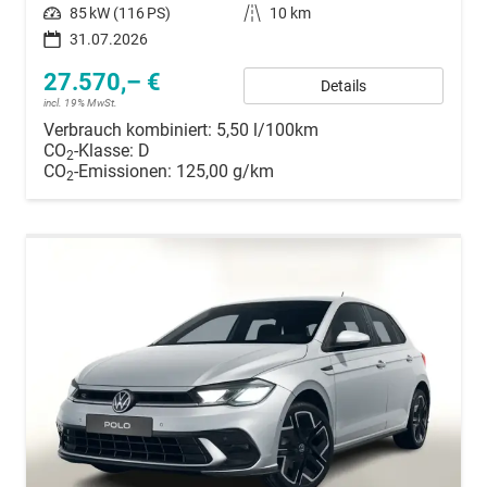
Leistung
85 kW (116 PS)
Kilometerstand
10 km
31.07.2026
27.570,– €
Details
incl. 19% MwSt.
Verbrauch kombiniert:
5,50 l/100km
CO
-Klasse:
D
2
CO
-Emissionen:
125,00 g/km
2