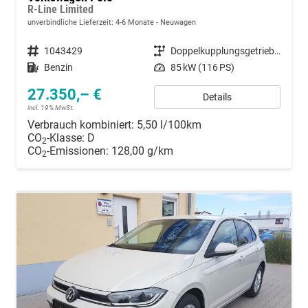
R-Line Limited
unverbindliche Lieferzeit: 4-6 Monate
Neuwagen
Fahrzeugnummer
1043429
Getriebe
Doppelkupplungsgetriebe (DSG)
Kraftstoff
Benzin
Leistung
85 kW (116 PS)
27.350,– €
Details
incl. 19% MwSt.
Verbrauch kombiniert:
5,50 l/100km
CO
-Klasse:
D
2
CO
-Emissionen:
128,00 g/km
2