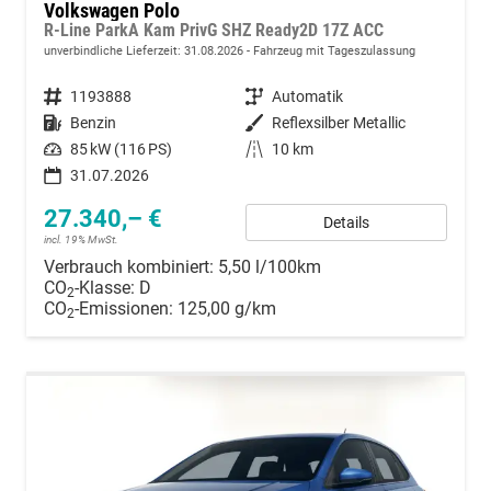
Volkswagen Polo
R-Line ParkA Kam PrivG SHZ Ready2D 17Z ACC
unverbindliche Lieferzeit:
31.08.2026
Fahrzeug mit Tageszulassung
Fahrzeugnummer
1193888
Getriebe
Automatik
Kraftstoff
Benzin
Außenfarbe
Reflexsilber Metallic
Leistung
85 kW (116 PS)
Kilometerstand
10 km
31.07.2026
27.340,– €
Details
incl. 19% MwSt.
Verbrauch kombiniert:
5,50 l/100km
CO
-Klasse:
D
2
CO
-Emissionen:
125,00 g/km
2