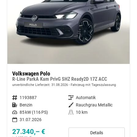
Volkswagen Polo
R-Line ParkA Kam PrivG SHZ Ready2D 17Z ACC
unverbindliche Lieferzeit:
31.08.2026
Fahrzeug mit Tageszulassung
Fahrzeugnummer
1193887
Getriebe
Automatik
Kraftstoff
Benzin
Außenfarbe
Rauchgrau Metallic
Leistung
85 kW (116 PS)
Kilometerstand
10 km
31.07.2026
27.340,– €
Details