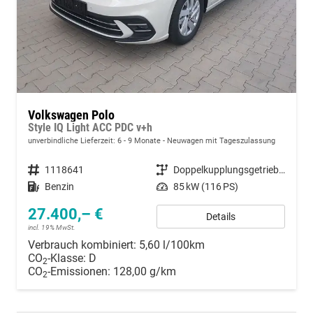
Volkswagen Polo
Style IQ Light ACC PDC v+h
unverbindliche Lieferzeit: 6 - 9 Monate
Neuwagen mit Tageszulassung
Fahrzeugnummer
1118641
Getriebe
Doppelkupplungsgetriebe (DSG)
Kraftstoff
Benzin
Leistung
85 kW (116 PS)
27.400,– €
Details
incl. 19% MwSt.
Verbrauch kombiniert:
5,60 l/100km
CO
-Klasse:
D
2
CO
-Emissionen:
128,00 g/km
2