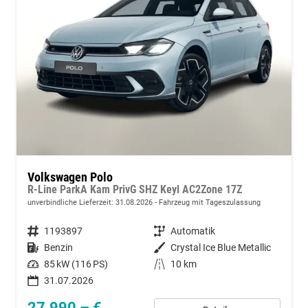
Volkswagen Polo
R-Line ParkA Kam PrivG SHZ Keyl AC2Zone 17Z
unverbindliche Lieferzeit:
31.08.2026
Fahrzeug mit Tageszulassung
Fahrzeugnummer
1193897
Getriebe
Automatik
Kraftstoff
Benzin
Außenfarbe
Crystal Ice Blue Metallic
Leistung
85 kW (116 PS)
Kilometerstand
10 km
31.07.2026
27.990,– €