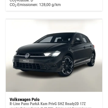
CO
-Klasse:
D
2
CO
-Emissionen:
128,00 g/km
2
Volkswagen Polo
R-Line Pano ParkA Kam PrivG SHZ Ready2D 17Z