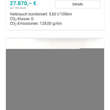
27.870,– €
Details
incl. 19% MwSt.
Verbrauch kombiniert:
5,60 l/100km
CO
-Klasse:
D
2
CO
-Emissionen:
128,00 g/km
2