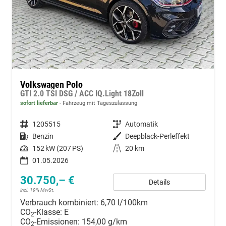
Volkswagen Polo
GTI 2.0 TSI DSG / ACC IQ.Light 18Zoll
sofort lieferbar
Fahrzeug mit Tageszulassung
Fahrzeugnummer
1205515
Getriebe
Automatik
Kraftstoff
Benzin
Außenfarbe
Deepblack-Perleffekt
Leistung
152 kW (207 PS)
Kilometerstand
20 km
01.05.2026
30.750,– €
Details
incl. 19% MwSt.
Verbrauch kombiniert:
6,70 l/100km
CO
-Klasse:
E
2
CO
-Emissionen:
154,00 g/km
2