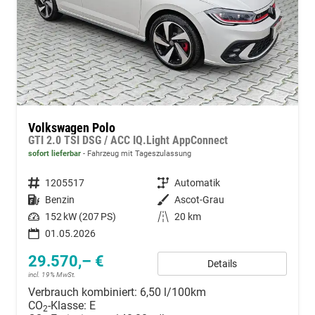
Volkswagen Polo
GTI 2.0 TSI DSG / ACC IQ.Light AppConnect
sofort lieferbar
Fahrzeug mit Tageszulassung
Fahrzeugnummer
1205517
Getriebe
Automatik
Kraftstoff
Benzin
Außenfarbe
Ascot-Grau
Leistung
152 kW (207 PS)
Kilometerstand
20 km
01.05.2026
29.570,– €
Details
incl. 19% MwSt.
Verbrauch kombiniert:
6,50 l/100km
CO
-Klasse:
E
2