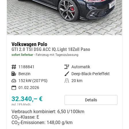
Volkswagen Polo
GTI 2.0 TSI DSG ACC IQ.Light 18Zoll Pano
sofort lieferbar
Fahrzeug mit Tageszulassung
Fahrzeugnummer
1188841
Getriebe
Automatik
Kraftstoff
Benzin
Außenfarbe
Deep-Black-Perleffekt
Leistung
152 kW (207 PS)
Kilometerstand
20 km
01.02.2026
32.340,– €
Details
incl. 19% MwSt.
Verbrauch kombiniert:
6,50 l/100km
CO
-Klasse:
E
2
CO
-Emissionen:
148,00 g/km
2