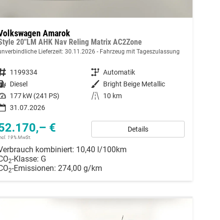
Volkswagen Amarok
Style 20"LM AHK Nav Reling Matrix AC2Zone
unverbindliche Lieferzeit:
30.11.2026
Fahrzeug mit Tageszulassung
Fahrzeugnummer
1199334
Getriebe
Automatik
Kraftstoff
Diesel
Außenfarbe
Bright Beige Metallic
Leistung
177 kW (241 PS)
Kilometerstand
10 km
31.07.2026
52.170,– €
Details
incl. 19% MwSt.
Verbrauch kombiniert:
10,40 l/100km
CO
-Klasse:
G
2
CO
-Emissionen:
274,00 g/km
2