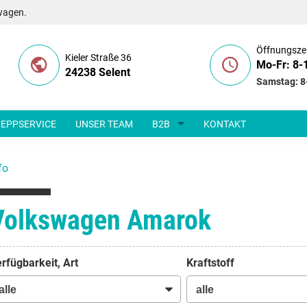
wagen.
Öffnungsze
Kieler Straße 36
Mo-Fr: 8-
24238 Selent
Samstag: 8
EPPSERVICE
UNSER TEAM
B2B
KONTAKT
fo
Volkswagen Amarok
rfügbarkeit, Art
Kraftstoff