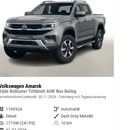
Volkswagen Amarok
Style Rollcover Trittbrett AHK Nav Reling
unverbindliche Lieferzeit:
30.11.2026
Fahrzeug mit Tageszulassung
Fahrzeugnummer
1199324
Getriebe
Automatik
Kraftstoff
Diesel
Außenfarbe
Dark Grey Metallic
Leistung
177 kW (241 PS)
Kilometerstand
10 km
31.07.2026