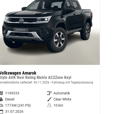
Volkswagen Amarok
Style AHK Navi Reling Matrix AC2Zone Keyl
unverbindliche Lieferzeit:
30.11.2026
Fahrzeug mit Tageszulassung
Fahrzeugnummer
1199333
Getriebe
Automatik
Kraftstoff
Diesel
Außenfarbe
Clear White
Leistung
177 kW (241 PS)
Kilometerstand
10 km
31.07.2026