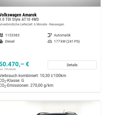
Volkswagen Amarok
3.0 TDI Style AT10 4WD
unverbindliche Lieferzeit:
6 Monate
Neuwagen
Fahrzeugnummer
1153383
Getriebe
Automatik
Kraftstoff
Diesel
Leistung
177 kW (241 PS)
50.470,– €
Details
incl. 19% MwSt.
Verbrauch kombiniert:
10,30 l/100km
CO
-Klasse:
G
2
CO
-Emissionen:
270,00 g/km
2