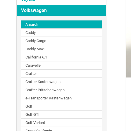
Volkswagen
Amarok
Caddy
Caddy Cargo
Caddy Maxi
California 6.1
Caravelle
Crafter
Crafter Kastenwagen
Crafter Pritschenwagen
e-Transporter Kastenwagen
Golf
Golf GTI
Golf Variant
Grand California