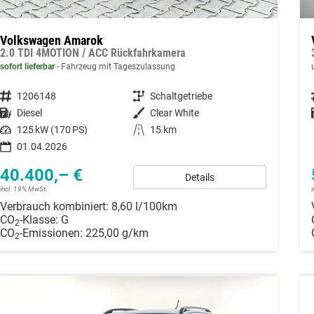
Volkswagen Amarok
2.0 TDI 4MOTION / ACC Rückfahrkamera
sofort lieferbar
Fahrzeug mit Tageszulassung
Fahrzeugnummer
1206148
Getriebe
Schaltgetriebe
Kraftstoff
Diesel
Außenfarbe
Clear White
Leistung
125 kW (170 PS)
Kilometerstand
15 km
01.04.2026
40.400,– €
Details
incl. 19% MwSt.
Verbrauch kombiniert:
8,60 l/100km
CO
-Klasse:
G
2
CO
-Emissionen:
225,00 g/km
2