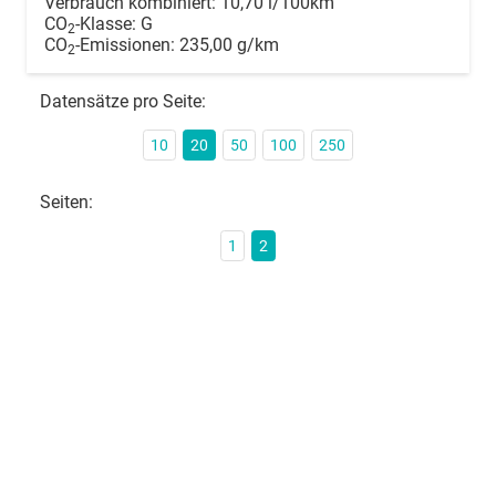
Verbrauch kombiniert:
10,70 l/100km
CO
-Klasse:
G
2
CO
-Emissionen:
235,00 g/km
2
Datensätze pro Seite:
10
20
50
100
250
Seiten:
1
2