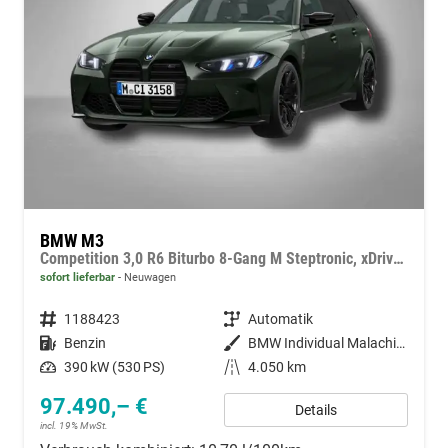
BMW M3
Competition 3,0 R6 Biturbo 8‑Gang M Steptronic, xDrive Touring
sofort lieferbar
Neuwagen
Fahrzeugnummer
1188423
Getriebe
Automatik
Kraftstoff
Benzin
Außenfarbe
BMW Individual Malachite Green II metallic
Leistung
390 kW (530 PS)
Kilometerstand
4.050 km
97.490,– €
Details
incl. 19% MwSt.