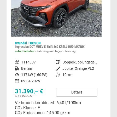
Hyundai TUCSON
Ope
Impression DCT MHEV E-Shift 360 KRELL HUD MATRIX
GS H
sofort lieferbar
Fahrzeug mit Tageszulassung
unver
Fahrzeugnummer
1114837
Getriebe
Doppelkupplungsgetriebe (DSG)
Fahrzeugnummer
Kraftstoff
Benzin
Außenfarbe
Jupiter Orange PL2
Kraftstoff
Leistung
117 kW (160 PS)
Kilometerstand
10 km
Leistung
09.04.2025
31.390,– €
24
Details
incl. 19% MwSt.
incl.
Verbrauch kombiniert:
6,40 l/100km
Ver
CO
-Klasse:
E
CO
2
CO
-Emissionen:
145,00 g/km
CO
2