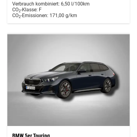
Verbrauch kombiniert:
6,50 l/100km
CO
-Klasse:
F
2
CO
-Emissionen:
171,00 g/km
2
BMW 5er Touring