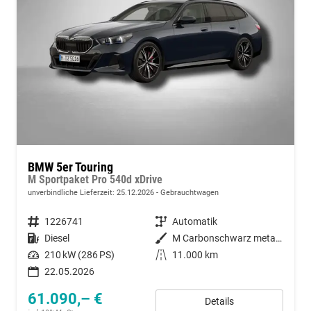
BMW 5er Touring
M Sportpaket Pro 540d xDrive
unverbindliche Lieferzeit:
25.12.2026
Gebrauchtwagen
Fahrzeugnummer
1226741
Getriebe
Automatik
Kraftstoff
Diesel
Außenfarbe
M Carbonschwarz metallic
Leistung
210 kW (286 PS)
Kilometerstand
11.000 km
22.05.2026
61.090,– €
Details