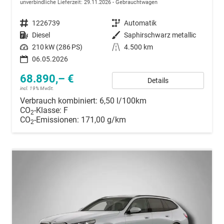
unverbindliche Lieferzeit:
29.11.2026
Gebrauchtwagen
Fahrzeugnummer
1226739
Getriebe
Automatik
Kraftstoff
Diesel
Außenfarbe
Saphirschwarz metallic
Leistung
210 kW (286 PS)
Kilometerstand
4.500 km
06.05.2026
68.890,– €
Details
incl. 19% MwSt.
Verbrauch kombiniert:
6,50 l/100km
CO
-Klasse:
F
2
CO
-Emissionen:
171,00 g/km
2