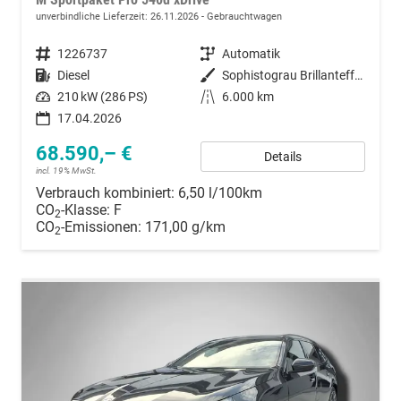
unverbindliche Lieferzeit:
26.11.2026
Gebrauchtwagen
Fahrzeugnummer
1226737
Getriebe
Automatik
Kraftstoff
Diesel
Außenfarbe
Sophistograu Brillanteffekt metallic
Leistung
210 kW (286 PS)
Kilometerstand
6.000 km
17.04.2026
68.590,– €
Details
incl. 19% MwSt.
Verbrauch kombiniert:
6,50 l/100km
CO
-Klasse:
F
2
CO
-Emissionen:
171,00 g/km
2