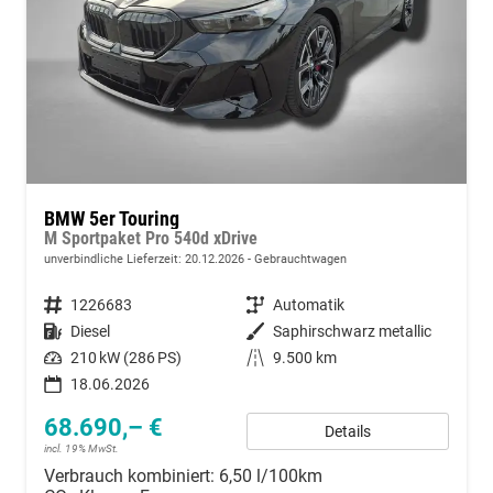
BMW 5er Touring
M Sportpaket Pro 540d xDrive
unverbindliche Lieferzeit:
20.12.2026
Gebrauchtwagen
Fahrzeugnummer
1226683
Getriebe
Automatik
Kraftstoff
Diesel
Außenfarbe
Saphirschwarz metallic
Leistung
210 kW (286 PS)
Kilometerstand
9.500 km
18.06.2026
68.690,– €
Details
incl. 19% MwSt.
Verbrauch kombiniert:
6,50 l/100km