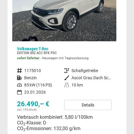
Volkswagen T-Roc
Vol
EDITION SHZ ACC RFK PDC
Limi
sofort lieferbar
Neuwagen mit Tageszulassung
unve
Fahrzeugnummer
1175010
Getriebe
Schaltgetriebe
Fahrzeugnummer
Kraftstoff
Benzin
Außenfarbe
Ascot Grau Dach Schwarz 6UA1
Kraftstoff
Leistung
85 kW (116 PS)
Kilometerstand
10 km
21
23.01.2026
incl.
Ver
26.490,– €
Details
CO
incl. 19% MwSt.
CO
Verbrauch kombiniert:
5,80 l/100km
CO
-Klasse:
D
2
CO
-Emissionen:
132,00 g/km
2