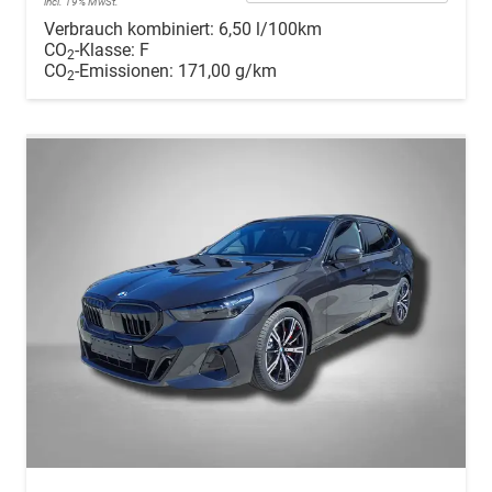
incl. 19% MwSt.
Verbrauch kombiniert:
6,50 l/100km
CO
-Klasse:
F
2
CO
-Emissionen:
171,00 g/km
2