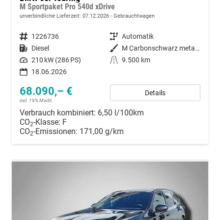
M Sportpaket Pro 540d xDrive
unverbindliche Lieferzeit:
07.12.2026
Gebrauchtwagen
Fahrzeugnummer
1226736
Getriebe
Automatik
Kraftstoff
Diesel
Außenfarbe
M Carbonschwarz metallic
Leistung
210 kW (286 PS)
Kilometerstand
9.500 km
18.06.2026
68.090,– €
Details
incl. 19% MwSt.
Verbrauch kombiniert:
6,50 l/100km
CO
-Klasse:
F
2
CO
-Emissionen:
171,00 g/km
2