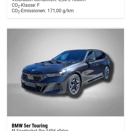
CO
-Klasse:
F
2
CO
-Emissionen:
171,00 g/km
2
BMW 5er Touring
M Sportpaket Pro 540d xDrive