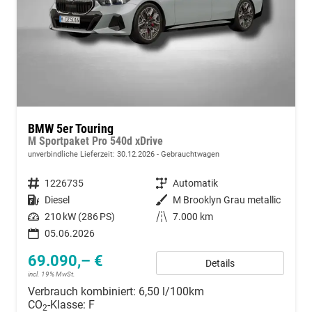
BMW 5er Touring
M Sportpaket Pro 540d xDrive
unverbindliche Lieferzeit:
30.12.2026
Gebrauchtwagen
Fahrzeugnummer
1226735
Getriebe
Automatik
Kraftstoff
Diesel
Außenfarbe
M Brooklyn Grau metallic
Leistung
210 kW (286 PS)
Kilometerstand
7.000 km
05.06.2026
69.090,– €
Details
incl. 19% MwSt.
Verbrauch kombiniert:
6,50 l/100km
CO
-Klasse:
F
2