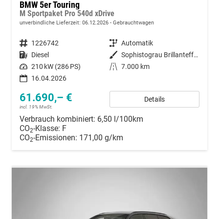
BMW 5er Touring
M Sportpaket Pro 540d xDrive
unverbindliche Lieferzeit:
06.12.2026
Gebrauchtwagen
Fahrzeugnummer
1226742
Getriebe
Automatik
Kraftstoff
Diesel
Außenfarbe
Sophistograu Brillanteffekt metallic
Leistung
210 kW (286 PS)
Kilometerstand
7.000 km
16.04.2026
61.690,– €
Details
incl. 19% MwSt.
Verbrauch kombiniert:
6,50 l/100km
CO
-Klasse:
F
2
CO
-Emissionen:
171,00 g/km
2