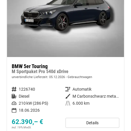
BMW 5er Touring
M Sportpaket Pro 540d xDrive
unverbindliche Lieferzeit:
05.12.2026
Gebrauchtwagen
Fahrzeugnummer
1226740
Getriebe
Automatik
Kraftstoff
Diesel
Außenfarbe
M Carbonschwarz metallic
Leistung
210 kW (286 PS)
Kilometerstand
6.000 km
18.06.2026
62.390,– €
Details
incl. 19% MwSt.