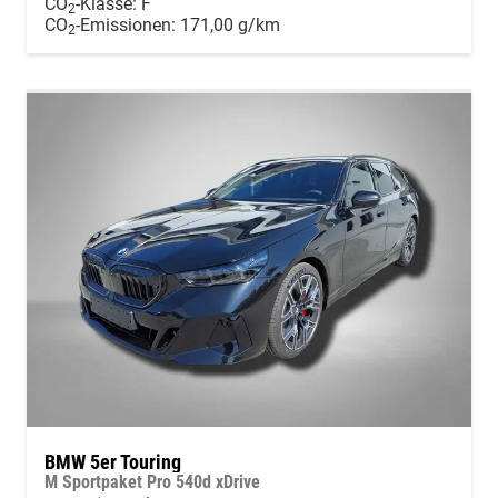
CO
-Klasse:
F
2
CO
-Emissionen:
171,00 g/km
2
BMW 5er Touring
M Sportpaket Pro 540d xDrive