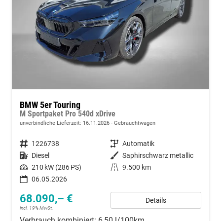
BMW 5er Touring
M Sportpaket Pro 540d xDrive
unverbindliche Lieferzeit:
16.11.2026
Gebrauchtwagen
Fahrzeugnummer
1226738
Getriebe
Automatik
Kraftstoff
Diesel
Außenfarbe
Saphirschwarz metallic
Leistung
210 kW (286 PS)
Kilometerstand
9.500 km
06.05.2026
68.090,– €
Details
incl. 19% MwSt.
Verbrauch kombiniert:
6,50 l/100km