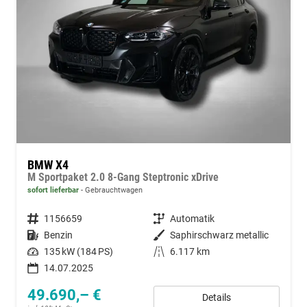
BMW X4
M Sportpaket 2.0 8-Gang Steptronic xDrive
sofort lieferbar
Gebrauchtwagen
Fahrzeugnummer
1156659
Getriebe
Automatik
Kraftstoff
Benzin
Außenfarbe
Saphirschwarz metallic
Leistung
135 kW (184 PS)
Kilometerstand
6.117 km
14.07.2025
49.690,– €
Details