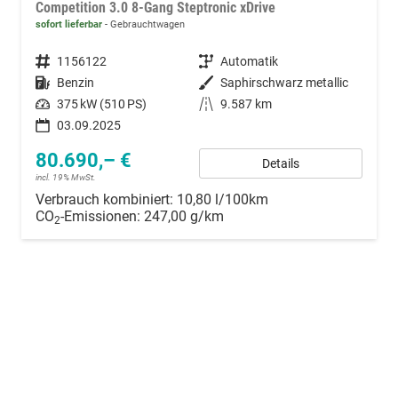
Competition 3.0 8-Gang Steptronic xDrive
sofort lieferbar
Gebrauchtwagen
Fahrzeugnummer
1156122
Getriebe
Automatik
Kraftstoff
Benzin
Außenfarbe
Saphirschwarz metallic
Leistung
375 kW (510 PS)
Kilometerstand
9.587 km
03.09.2025
80.690,– €
Details
incl. 19% MwSt.
Verbrauch kombiniert:
10,80 l/100km
CO
-Emissionen:
247,00 g/km
2