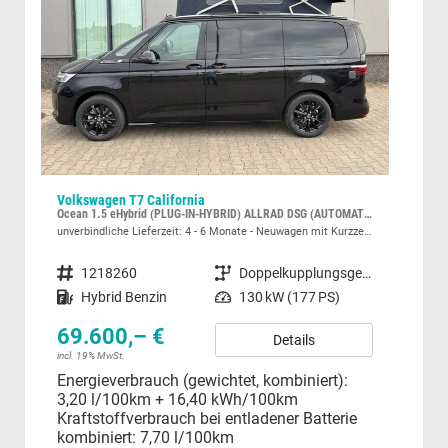
Volkswagen T7 California
Aud
Ocean 1.5 eHybrid (PLUG-IN-HYBRID) ALLRAD DSG (AUTOMATIK), ELEKTRISCHES AUFSTELLDACH, STANDHEIZUNG, SITZHEIZUNG, 17" ALU, SOMMERKÜCHE, Privacy-Glas, Parksensoren vorne/hinten, Rückfahrkamera, 3Z-CLIMATRONIC, M-Lederlenkrad BEHEIZT, ACC Tempomat
S Lin
unverbindliche Lieferzeit: 4 - 6 Monate
Neuwagen mit Kurzzeitzulassung
sofor
Fahrzeugnummer
1218260
Getriebe
Doppelkupplungsgetriebe (DSG)
Fahrzeugnummer
lic
Kraftstoff
Hybrid Benzin
Leistung
130 kW (177 PS)
Kraftstoff
Leistung
69.600,– €
Details
incl. 19% MwSt.
Energieverbrauch (gewichtet, kombiniert):
49
3,20 l/100km + 16,40 kWh/100km
incl.
Kraftstoffverbrauch bei entladener Batterie
Ver
kombiniert:
7,70 l/100km
CO