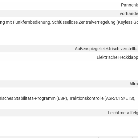
Pannenk
vorhand
lung mit Funkfernbedienung, Schlüssellose Zentralverriegelung (Keyless G
Außenspiegel elektrisch verstellb
Elektrische Heckklap
Allr
onisches Stabilitäts-Programm (ESP), Traktionskontrolle (ASR/CTS/ETS),
Leichtmetallfel