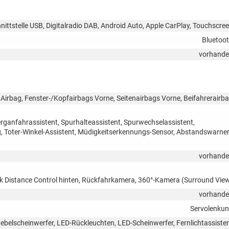
nittstelle USB, Digitalradio DAB, Android Auto, Apple CarPlay, Touchscre
Bluetoo
vorhand
Airbag, Fenster-/Kopfairbags Vorne, Seitenairbags Vorne, Beifahrerairb
rganfahrassistent, Spurhalteassistent, Spurwechselassistent,
Toter-Winkel-Assistent, Müdigkeitserkennungs-Sensor, Abstandswarner
vorhand
rk Distance Control hinten, Rückfahrkamera, 360°-Kamera (Surround Vie
vorhand
Servolenku
ebelscheinwerfer, LED-Rückleuchten, LED-Scheinwerfer, Fernlichtassiste