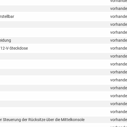
vorhand
vorhand
stellbar
vorhand
vorhand
vorhand
leidung
vorhand
, 12-V-Steckdose
vorhand
vorhand
vorhand
vorhand
vorhand
vorhand
vorhand
vorhand
vorhand
 Steuerung der Rücksitze über die Mittelkonsole
vorhand