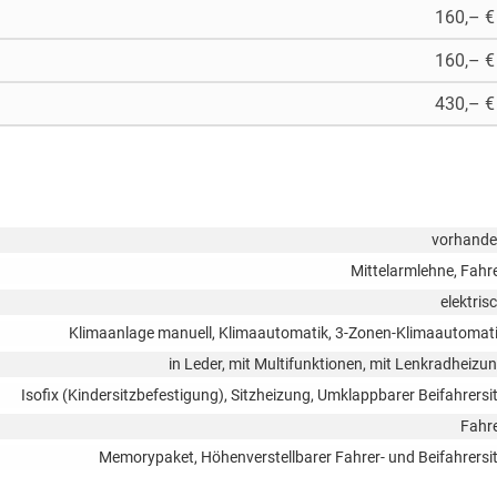
160,– €
160,– €
430,– €
vorhand
Mittelarmlehne, Fahr
elektris
Klimaanlage manuell, Klimaautomatik, 3-Zonen-Klimaautomat
in Leder, mit Multifunktionen, mit Lenkradheizu
Isofix (Kindersitzbefestigung), Sitzheizung, Umklappbarer Beifahrersi
Fahr
Memorypaket, Höhenverstellbarer Fahrer- und Beifahrersi