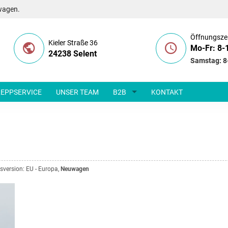
wagen.
Öffnungsze
Kieler Straße 36
Mo-Fr: 8-
24238 Selent
Samstag: 8
EPPSERVICE
UNSER TEAM
B2B
KONTAKT
esversion: EU - Europa,
Neuwagen