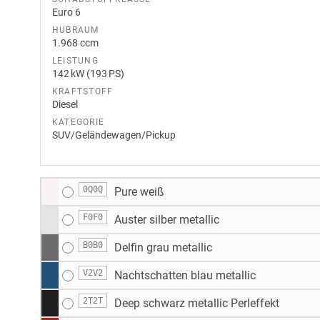
Euro 6
HUBRAUM
1.968 ccm
LEISTUNG
142 kW (193 PS)
KRAFTSTOFF
Diesel
KATEGORIE
SUV/Geländewagen/Pickup
0Q0Q
Pure weiß
F0F0
Auster silber metallic
B0B0
Delfin grau metallic
V2V2
Nachtschatten blau metallic
2T2T
Deep schwarz metallic Perleffekt