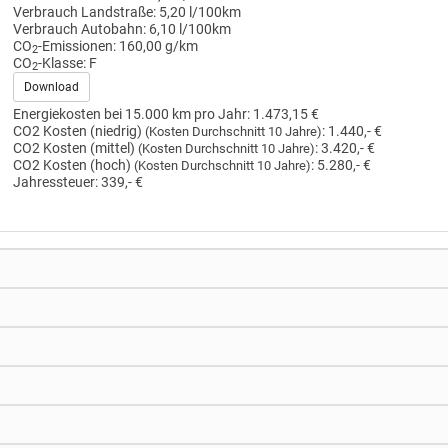
Verbrauch Landstraße:
5,20 l/100km
Verbrauch Autobahn:
6,10 l/100km
CO
-Emissionen:
160,00 g/km
2
CO
-Klasse:
F
2
Download
Energiekosten bei 15.000 km pro Jahr:
1.473,15 €
CO2 Kosten (niedrig)
:
1.440,- €
(Kosten Durchschnitt 10 Jahre)
CO2 Kosten (mittel)
:
3.420,- €
(Kosten Durchschnitt 10 Jahre)
CO2 Kosten (hoch)
:
5.280,- €
(Kosten Durchschnitt 10 Jahre)
Jahressteuer:
339,- €