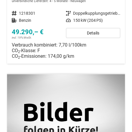
unverbindliche Lieferzeit: 4 - 5 Monate
Neuwagen
Fahrzeugnummer
1218301
Getriebe
Doppelkupplungsgetriebe (DSG)
Kraftstoff
Benzin
Leistung
150 kW (204 PS)
49.290,– €
Details
incl. 19% MwSt.
Verbrauch kombiniert:
7,70 l/100km
CO
-Klasse:
F
2
CO
-Emissionen:
174,00 g/km
2