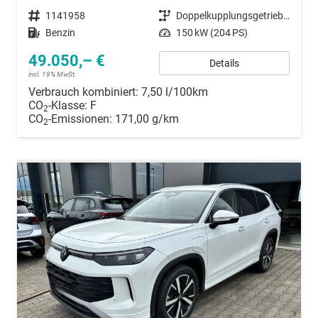
Fahrzeugnummer
1141958
Getriebe
Doppelkupplungsgetriebe (DSG)
Kraftstoff
Benzin
Leistung
150 kW (204 PS)
49.050,– €
Details
incl. 19% MwSt.
Verbrauch kombiniert:
7,50 l/100km
CO
-Klasse:
F
2
CO
-Emissionen:
171,00 g/km
2