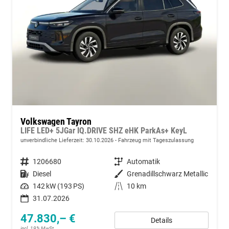
Volkswagen Tayron
LIFE LED+ 5JGar IQ.DRIVE SHZ eHK ParkAs+ KeyL
unverbindliche Lieferzeit:
30.10.2026
Fahrzeug mit Tageszulassung
Fahrzeugnummer
1206680
Getriebe
Automatik
Kraftstoff
Diesel
Außenfarbe
Grenadillschwarz Metallic
Leistung
142 kW (193 PS)
Kilometerstand
10 km
31.07.2026
47.830,– €
Details
incl. 19% MwSt.