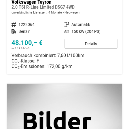
Volkswagen Tayron
2.0 TSI R-Line Limited DSG7 4WD
unverbindliche Lieferzeit:
4 Monate
Neuwagen
Fahrzeugnummer
1222064
Getriebe
Automatik
Kraftstoff
Benzin
Leistung
150 kW (204 PS)
48.100,– €
Details
incl. 19% MwSt.
Verbrauch kombiniert:
7,60 l/100km
CO
-Klasse:
F
2
CO
-Emissionen:
172,00 g/km
2