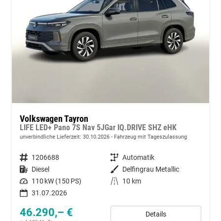
Volkswagen Tayron
LIFE LED+ Pano 7S Nav 5JGar IQ.DRIVE SHZ eHK
unverbindliche Lieferzeit:
30.10.2026
Fahrzeug mit Tageszulassung
Fahrzeugnummer
1206688
Getriebe
Automatik
Kraftstoff
Diesel
Außenfarbe
Delfingrau Metallic
Leistung
110 kW (150 PS)
Kilometerstand
10 km
31.07.2026
46.290,– €
Details