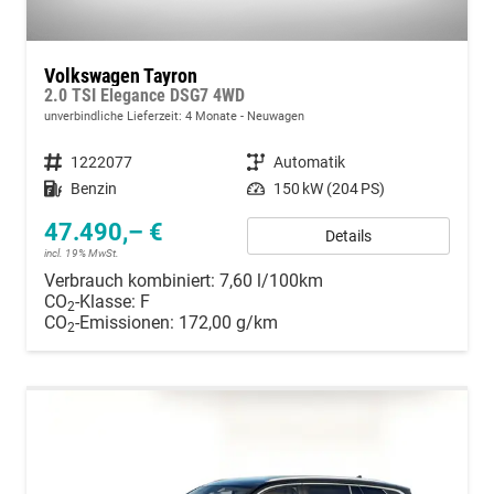
Volkswagen Tayron
2.0 TSI Elegance DSG7 4WD
unverbindliche Lieferzeit:
4 Monate
Neuwagen
Fahrzeugnummer
1222077
Getriebe
Automatik
Kraftstoff
Benzin
Leistung
150 kW (204 PS)
47.490,– €
Details
incl. 19% MwSt.
Verbrauch kombiniert:
7,60 l/100km
CO
-Klasse:
F
2
CO
-Emissionen:
172,00 g/km
2