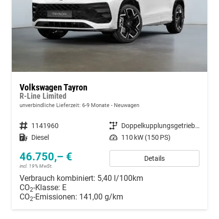
Volkswagen Tayron
R-Line Limited
unverbindliche Lieferzeit: 6-9 Monate
Neuwagen
Fahrzeugnummer
1141960
Getriebe
Doppelkupplungsgetriebe (DSG)
Kraftstoff
Diesel
Leistung
110 kW (150 PS)
46.750,– €
Details
incl. 19% MwSt.
Verbrauch kombiniert:
5,40 l/100km
CO
-Klasse:
E
2
CO
-Emissionen:
141,00 g/km
2