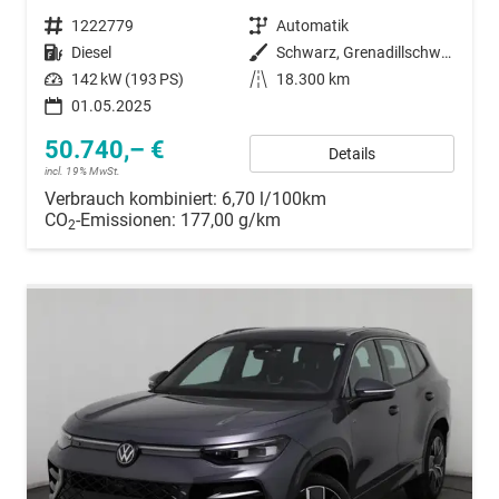
Fahrzeugnummer
1222779
Getriebe
Automatik
Kraftstoff
Diesel
Außenfarbe
Schwarz, Grenadillschwarz Metallic (0E)
Leistung
142 kW (193 PS)
Kilometerstand
18.300 km
01.05.2025
50.740,– €
Details
incl. 19% MwSt.
Verbrauch kombiniert:
6,70 l/100km
CO
-Emissionen:
177,00 g/km
2