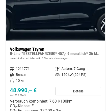
Volkswagen Tayron
R-Line *BESTELLFAHRZEUG* 457,- € monatlich* 36 Monate* Ohne Kilometerbegrenzung*
unverbindliche Lieferzeit:
6 Monate
Neuwagen
Fahrzeugnummer
1211771
Getriebe
Autom. 7-Gang
Kraftstoff
Benzin
Leistung
150 kW (204 PS)
Kilometerstand
10 km
48.990,– €
Details
incl. 19% MwSt.
Verbrauch kombiniert:
7,60 l/100km
CO
-Klasse:
F
2
CO
-Emissionen:
172,00 g/km