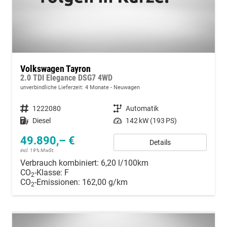
Volkswagen Tayron
2.0 TDI Elegance DSG7 4WD
unverbindliche Lieferzeit:
4 Monate
Neuwagen
Fahrzeugnummer
1222080
Getriebe
Automatik
Kraftstoff
Diesel
Leistung
142 kW (193 PS)
49.890,– €
Details
incl. 19% MwSt.
Verbrauch kombiniert:
6,20 l/100km
CO
-Klasse:
F
2
CO
-Emissionen:
162,00 g/km
2