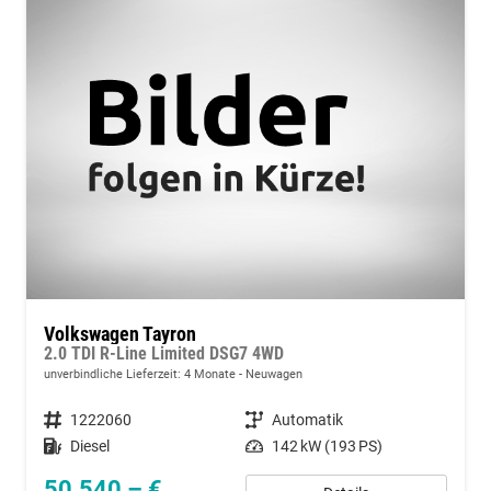
Volkswagen Tayron
2.0 TDI R-Line Limited DSG7 4WD
unverbindliche Lieferzeit:
4 Monate
Neuwagen
Fahrzeugnummer
1222060
Getriebe
Automatik
Kraftstoff
Diesel
Leistung
142 kW (193 PS)
50.540,– €