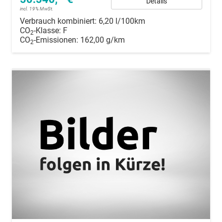
Details
incl. 19% MwSt.
Verbrauch kombiniert:
6,20 l/100km
CO
-Klasse:
F
2
CO
-Emissionen:
162,00 g/km
2