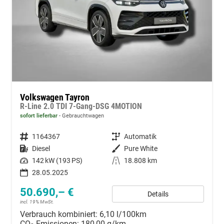
Volkswagen Tayron
R-Line 2.0 TDI 7-Gang-DSG 4MOTION
sofort lieferbar
Gebrauchtwagen
Fahrzeugnummer
1164367
Getriebe
Automatik
Kraftstoff
Diesel
Außenfarbe
Pure White
Leistung
142 kW (193 PS)
Kilometerstand
18.808 km
28.05.2025
50.690,– €
Details
incl. 19% MwSt.
Verbrauch kombiniert:
6,10 l/100km
CO
-Emissionen:
180,00 g/km