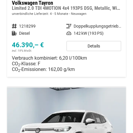
Volkswagen Tayron
Limited 2.0 TDI 4MOTION 4x4 193PS DSG, Metallic, Winterpaket, Elektr. Heckklappe, 17" Alu, LED-PLUS-Scheinwerfer, ParkAssist, Parksensoren v/h, 360°Kamera, Akustikfenster/Privacy, Radio 12,9"/App-Connect, Alarm, Keyless, 3Z-Climatronic, ACC, Dachreling silber
unverbindliche Lieferzeit: 4 - 5 Monate
Neuwagen
Fahrzeugnummer
1218299
Getriebe
Doppelkupplungsgetriebe (DSG)
Kraftstoff
Diesel
Leistung
142 kW (193 PS)
46.390,– €
Details
incl. 19% MwSt.
Verbrauch kombiniert:
6,20 l/100km
CO
-Klasse:
F
2
CO
-Emissionen:
162,00 g/km
2