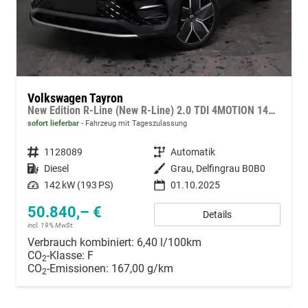
Volkswagen Tayron
New Edition R-Line (New R-Line) 2.0 TDI 4MOTION 142kW (193 PS) 7-Gang-Doppelkupplungsgetriebe DSG
sofort lieferbar
Fahrzeug mit Tageszulassung
Fahrzeugnummer
1128089
Getriebe
Automatik
Kraftstoff
Diesel
Außenfarbe
Grau, Delfingrau B0B0
Leistung
142 kW (193 PS)
01.10.2025
50.840,– €
Details
incl. 19% MwSt.
Verbrauch kombiniert:
6,40 l/100km
CO
-Klasse:
F
2
CO
-Emissionen:
167,00 g/km
2