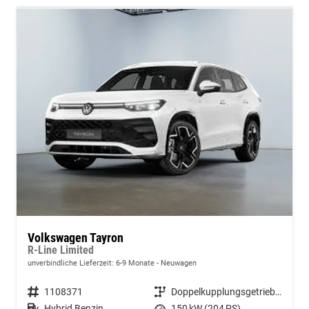
Volkswagen Tayron
R-Line Limited
unverbindliche Lieferzeit: 6-9 Monate
Neuwagen
Fahrzeugnummer
1108371
Getriebe
Doppelkupplungsgetriebe (DSG)
Kraftstoff
Hybrid Benzin
Leistung
150 kW (204 PS)