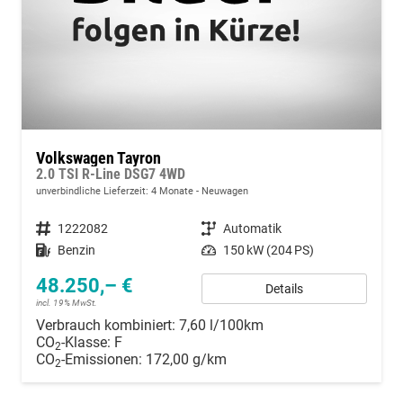
Volkswagen Tayron
2.0 TSI R-Line DSG7 4WD
unverbindliche Lieferzeit:
4 Monate
Neuwagen
Fahrzeugnummer
1222082
Getriebe
Automatik
Kraftstoff
Benzin
Leistung
150 kW (204 PS)
48.250,– €
Details
incl. 19% MwSt.
Verbrauch kombiniert:
7,60 l/100km
CO
-Klasse:
F
2
CO
-Emissionen:
172,00 g/km
2