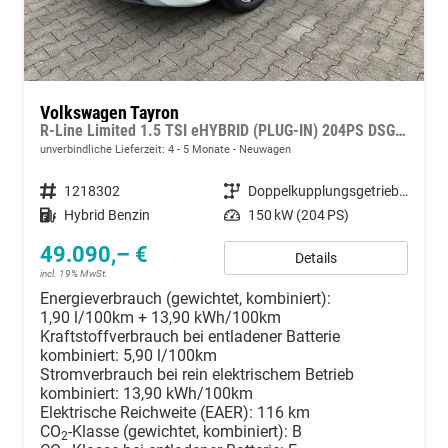
Volkswagen Tayron
R-Line Limited 1.5 TSI eHYBRID (PLUG-IN) 204PS DSG, Metallic, 20" Alu LEEDS, IQ LIGHT MATRIX-LED, HEAD-UP, ERGOACTIV-Sitz+Massage, Winterpaket, Elektr. Heckklappe, ParkAssist, Parksensoren v/h, 360°Kamera, Radio 15"/App-Connect, Alarm, Keyless, 3Z-Climatronic, ACC
unverbindliche Lieferzeit: 4 - 5 Monate
Neuwagen
Fahrzeugnummer
1218302
Getriebe
Doppelkupplungsgetriebe (DSG)
Kraftstoff
Hybrid Benzin
Leistung
150 kW (204 PS)
49.090,– €
Details
incl. 19% MwSt.
Energieverbrauch (gewichtet, kombiniert):
1,90 l/100km + 13,90 kWh/100km
Kraftstoffverbrauch bei entladener Batterie
kombiniert:
5,90 l/100km
Stromverbrauch bei rein elektrischem Betrieb
kombiniert:
13,90 kWh/100km
Elektrische Reichweite (EAER):
116 km
CO
-Klasse (gewichtet, kombiniert):
B
2