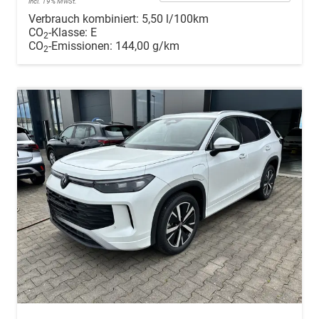
incl. 19% MwSt.
Verbrauch kombiniert:
5,50 l/100km
CO
-Klasse:
E
2
CO
-Emissionen:
144,00 g/km
2