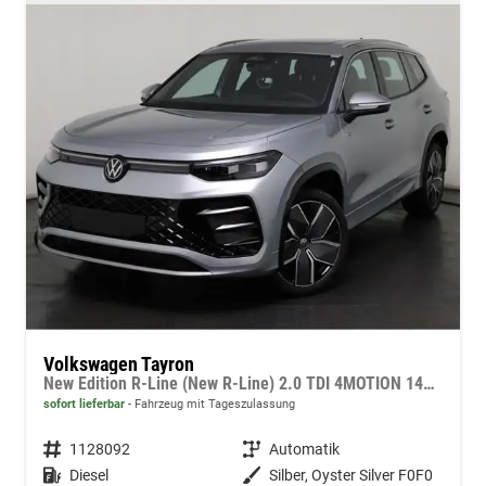
Volkswagen Tayron
New Edition R-Line (New R-Line) 2.0 TDI 4MOTION 142kW (193 PS) 7-Gang-Doppelkupplungsgetriebe DSG
sofort lieferbar
Fahrzeug mit Tageszulassung
Fahrzeugnummer
1128092
Getriebe
Automatik
Kraftstoff
Diesel
Außenfarbe
Silber, Oyster Silver F0F0