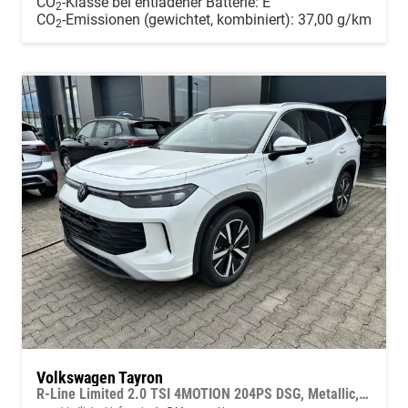
CO
-Klasse bei entladener Batterie:
E
2
CO
-Emissionen (gewichtet, kombiniert):
37,00 g/km
2
Volkswagen Tayron
R-Line Limited 2.0 TSI 4MOTION 204PS DSG, Metallic, 20" Alu LEEDS, IQ LIGHT MATRIX-LED, HEAD-UP, ERGOACTIV-Sitz+Massage, Winterpaket, Elektr. Heckklappe, ParkAssist, Parksensoren v/h, 360°Kamera, Radio 15"/App-Connect, Alarm, Keyless, 3Z-Climatronic, ACC, Dachreling