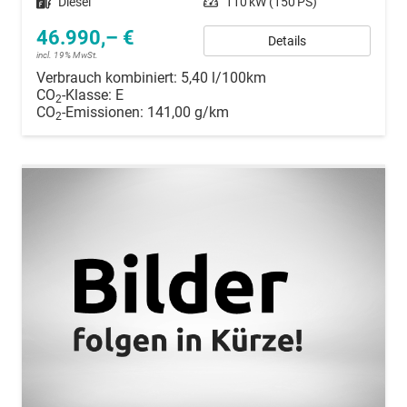
Kraftstoff
Diesel
Leistung
110 kW (150 PS)
46.990,– €
Details
incl. 19% MwSt.
Verbrauch kombiniert:
5,40 l/100km
CO
-Klasse:
E
2
CO
-Emissionen:
141,00 g/km
2