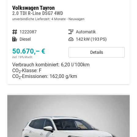
Volkswagen Tayron
2.0 TDI R-Line DSG7 4WD
unverbindliche Lieferzeit:
4 Monate
Neuwagen
Fahrzeugnummer
1222087
Getriebe
Automatik
Kraftstoff
Diesel
Leistung
142 kW (193 PS)
50.670,– €
Details
incl. 19% MwSt.
Verbrauch kombiniert:
6,20 l/100km
CO
-Klasse:
F
2
CO
-Emissionen:
162,00 g/km
2