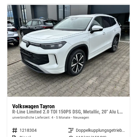
Volkswagen Tayron
R-Line Limited 2.0 TDI 150PS DSG, Metallic, 20" Alu LEEDS, IQ LIGHT MATRIX-LED, HEAD-UP, ERGOACTIV-Sitz+Massage, Winterpaket, Elektr. Heckklappe, ParkAssist, Parksensoren v/h, 360°Kamera, Radio 15"/App-Connect, Alarm, Keyless, 3Z-Climatronic, ACC, Dachreling
unverbindliche Lieferzeit: 4 - 5 Monate
Neuwagen
Fahrzeugnummer
1218304
Getriebe
Doppelkupplungsgetriebe (DSG)