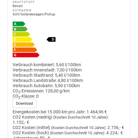
KRAFTSTOFF
Benzin
KATEGORIE
SUV/Geländewagen/Pickup
Verbrauch kombiniert:
5,60 l/100km
Verbrauch Innenstadt:
7,00 l/100km
Verbrauch Stadtrand:
5,40 l/100km
Verbrauch Landstraße:
4,80 l/100km
Verbrauch Autobahn:
5,90 l/100km
CO
-Emissionen:
128,00 g/km
2
CO
-Klasse:
D
2
Download
Energiekosten bei 15.000 km pro Jahr:
1.464,96 €
CO2 Kosten (niedrig)
:
(Kosten Durchschnitt 10 Jahre)
1.152,- €
CO2 Kosten (mittel)
:
2.736,- €
(Kosten Durchschnitt 10 Jahre)
CO2 Kosten (hoch)
:
4.224,- €
(Kosten Durchschnitt 10 Jahre)