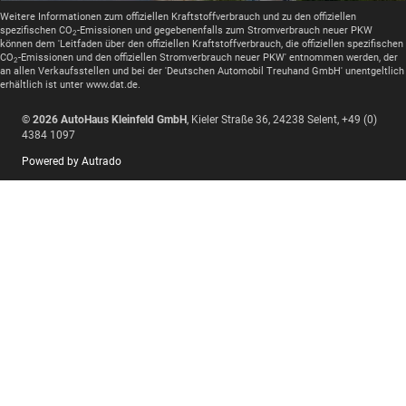
Weitere Informationen zum offiziellen Kraftstoffverbrauch und zu den offiziellen
spezifischen CO
-Emissionen und gegebenenfalls zum Stromverbrauch neuer PKW
2
können dem 'Leitfaden über den offiziellen Kraftstoffverbrauch, die offiziellen spezifischen
CO
-Emissionen und den offiziellen Stromverbrauch neuer PKW' entnommen werden, der
2
an allen Verkaufsstellen und bei der 'Deutschen Automobil Treuhand GmbH' unentgeltlich
erhältlich ist unter www.dat.de.
© 2026
AutoHaus Kleinfeld GmbH
,
Kieler Straße 36
,
24238
Selent,
+49 (0)
4384 1097
Powered by Autrado