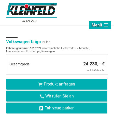
Menü
Volkswagen Taigo
R-Line
Fahrzeugnummer
:
1016709
, unverbindliche Lieferzeit: 5-7 Monate ,
Landesversion: EU - Europa,
Neuwagen
24.230,– €
Gesamtpreis
incl. 19% MwSt.
Produkt anfragen
Wir rufen Sie an
Fahrzeug parken