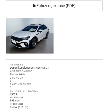
Fahrzeugexposé (PDF)
GETRIEBE
Doppelkupplungsgetriebe (DSG)
ANTRIEBSACHSE
Frontantrieb
ZYLINDER
3
PARTIKELFILTER
1
SCHADSTOFFKLASSE
Euro 6
HUBRAUM
999 ccm
LEISTUNG
85 kW (116 PS)