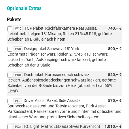
Optionale Extras
Pakete
TOP Paket: Rückfahrkamera Rear Assist,
740,– €
W10
Leichtmetallfelgen 18" Misano, Reifen 215/45 R18, getönte
Scheiben ab B-Säule nach hinten
Designpaket Schwarz: 18" York
890,– €
PSB
Leichtmetallräder, schwarz, Reifen 215/45 R18, schwarz
lackiertes Dach, Außenspiegel schwarz lackiert, getönte
Scheiben ab der B-Säule
Dachpaket: Karosseriedach schwarz
520,– €
PDR
lackiert, Außenspiegelabdeckungen schwarz lackiert, getönte
Scheiben von der B-Säule bis zum Heck (absorbiert ca. 65%
Licht)
Driver Assist Paket: Side Assist -
570,– €
PF2
Spurwechselassistent und Totwinkelsensor, Park Assist -
Parkassistent, Parksensoren vorne und hinten mit optischer und
akustischer Warnung, proaktives Sicherheitssystem
IQ. Light: Matrix LED adaptives Kurvenlicht
1.010,– €
PXA