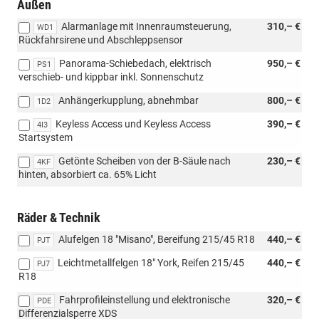
Außen
Alarmanlage mit Innenraumsteuerung,
310,– €
WD1
Rückfahrsirene und Abschleppsensor
Panorama-Schiebedach, elektrisch
950,– €
PS1
verschieb- und kippbar inkl. Sonnenschutz
Anhängerkupplung, abnehmbar
800,– €
1D2
Keyless Access und Keyless Access
390,– €
4I3
Startsystem
Getönte Scheiben von der B-Säule nach
230,– €
4KF
hinten, absorbiert ca. 65% Licht
Räder & Technik
Alufelgen 18 "Misano", Bereifung 215/45 R18
440,– €
PJT
Leichtmetallfelgen 18" York, Reifen 215/45
440,– €
PJ7
R18
Fahrprofileinstellung und elektronische
320,– €
PDE
Differenzialsperre XDS