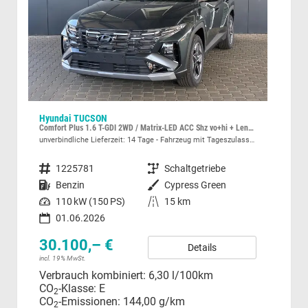
Hyundai TUCSON
Daci
Comfort Plus 1.6 T-GDI 2WD / Matrix-LED ACC Shz vo+hi + Lenkradheizung Elek. Heck Alu 18"
Hybr
unverbindliche Lieferzeit:
14 Tage
Fahrzeug mit Tageszulassung
unver
Fahrzeugnummer
1225781
Getriebe
Schaltgetriebe
Fahrzeugnummer
z Metallic
Kraftstoff
Benzin
Außenfarbe
Cypress Green
Kraftstoff
Leistung
110 kW (150 PS)
Kilometerstand
15 km
30
01.06.2026
incl.
Ver
30.100,– €
Details
CO
incl. 19% MwSt.
CO
Verbrauch kombiniert:
6,30 l/100km
CO
-Klasse:
E
2
CO
-Emissionen:
144,00 g/km
2