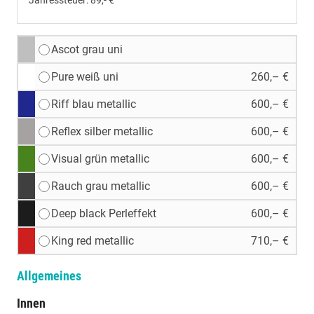
Jahressteuer:
89,- €
Ascot grau uni
Pure weiß uni
260,– €
Riff blau metallic
600,– €
Reflex silber metallic
600,– €
Visual grün metallic
600,– €
Rauch grau metallic
600,– €
Deep black Perleffekt
600,– €
King red metallic
710,– €
Allgemeines
Innen