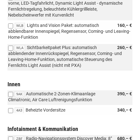
vorne, LED-Tagfahrlicht, Dynamic Light Assist - dynamische
Fernlichtregelung, beleuchtete Kühlergrillleiste,
Nebelscheinwerfer mit Kurvenlicht
Lights and Vision Paket: automatisch
160,– €
WLB
abblendbarer Innenspiegel, Regensensor, Coming- und Leaving-
Home-Funktion
Sichtbarkeitpaket Plus: automatisch
260,– €
WLA
abblendender Innenrückspiegel, Regensensor, Coming- und
Leaving-Home-Funktion, automatische Steuerung des
Fernlichts Light Assist (nicht mit PXA)
Innen
Automatische 2-Zonen-Klimaanlage
390,– €
9AK
Climatronic, Air Care Luftrenigungsfunktion
Beheizte Vordersitze
340,– €
4A3
Infotainment & Kommunikation
Radio-Navigationssystem Discover Media: 8"
680,– €
ZBF