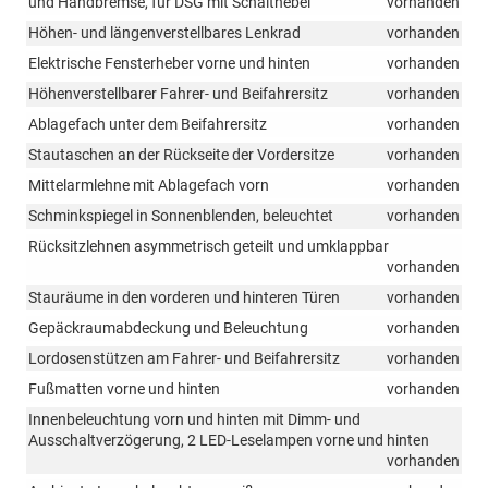
und Handbremse, für DSG mit Schalthebel
vorhanden
Höhen- und längenverstellbares Lenkrad
vorhanden
Elektrische Fensterheber vorne und hinten
vorhanden
Höhenverstellbarer Fahrer- und Beifahrersitz
vorhanden
Ablagefach unter dem Beifahrersitz
vorhanden
Stautaschen an der Rückseite der Vordersitze
vorhanden
Mittelarmlehne mit Ablagefach vorn
vorhanden
Schminkspiegel in Sonnenblenden, beleuchtet
vorhanden
Rücksitzlehnen asymmetrisch geteilt und umklappbar
vorhanden
Stauräume in den vorderen und hinteren Türen
vorhanden
Gepäckraumabdeckung und Beleuchtung
vorhanden
Lordosenstützen am Fahrer- und Beifahrersitz
vorhanden
Fußmatten vorne und hinten
vorhanden
Innenbeleuchtung vorn und hinten mit Dimm- und
Ausschaltverzögerung, 2 LED-Leselampen vorne und hinten
vorhanden