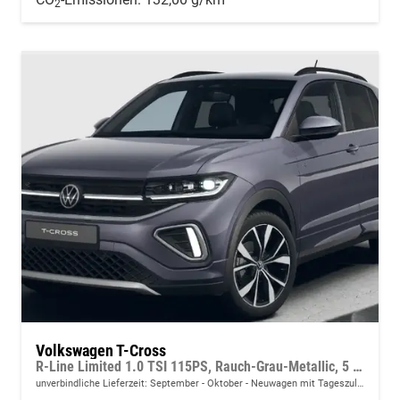
2
Volkswagen T-Cross
R-Line Limited 1.0 TSI 115PS, Rauch-Grau-Metallic, 5 JAHRE GARANTIE, ANHÄNGERKUPPLUNG, CLIMATRONIC, SITZHEIZUNG, 18" Alu, MATRIX-LED, Adaptiver Tempomat ACC, Parksensoren, Rückfahrkamera, Keyless, Abgedunkelte Scheiben, Radio "Ready2Discover" + App-Connect
unverbindliche Lieferzeit: September - Oktober
Neuwagen mit Tageszulassung