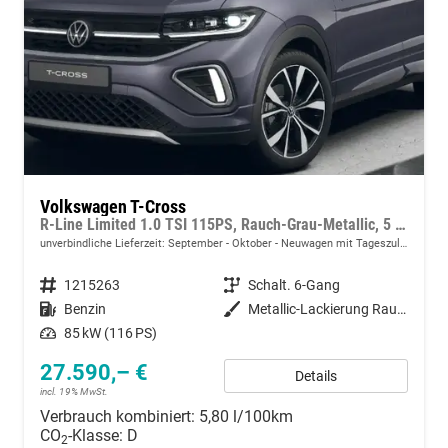
Volkswagen T-Cross
R-Line Limited 1.0 TSI 115PS, Rauch-Grau-Metallic, 5 JAHRE GARANTIE, ANHÄNGERKUPPLUNG, CLIMATRONIC, SITZHEIZUNG, 18" Alu, MATRIX-LED, Adaptiver Tempomat ACC, Parksensoren, Rückfahrkamera, Keyless, Abgedunkelte Scheiben, Radio "Ready2Discover" + App-Connect
unverbindliche Lieferzeit: September - Oktober
Neuwagen mit Tageszulassung
Fahrzeugnummer
1215263
Getriebe
Schalt. 6-Gang
Kraftstoff
Benzin
Außenfarbe
Metallic-Lackierung Rauch-Grau
Leistung
85 kW (116 PS)
27.590,– €
Details
incl. 19% MwSt.
Verbrauch kombiniert:
5,80 l/100km
CO
-Klasse:
D
2