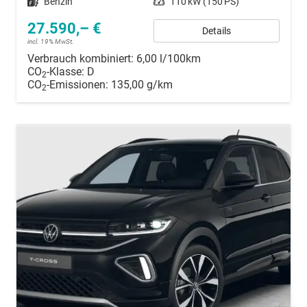
Kraftstoff
Benzin
Leistung
110 kW (150 PS)
27.590,– €
Details
incl. 19% MwSt.
Verbrauch kombiniert:
6,00 l/100km
CO
-Klasse:
D
2
CO
-Emissionen:
135,00 g/km
2