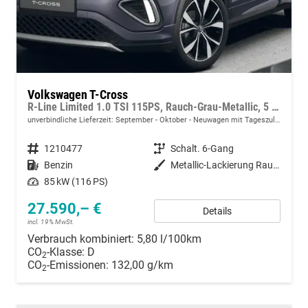
Volkswagen T-Cross
R-Line Limited 1.0 TSI 115PS, Rauch-Grau-Metallic, 5 JAHRE GARANTIE, ANHÄNGERKUPPLUNG, CLIMATRONIC, SITZHEIZUNG, 18" Alu, MATRIX-LED, Adaptiver Tempomat ACC, Parksensoren, Rückfahrkamera, Keyless, Abgedunkelte Scheiben, Radio "Ready2Discover" + App-Connect
unverbindliche Lieferzeit: September - Oktober
Neuwagen mit Tageszulassung
Fahrzeugnummer
1210477
Getriebe
Schalt. 6-Gang
Kraftstoff
Benzin
Außenfarbe
Metallic-Lackierung Rauch-Grau
Leistung
85 kW (116 PS)
27.590,– €
Details
incl. 19% MwSt.
Verbrauch kombiniert:
5,80 l/100km
CO
-Klasse:
D
2
CO
-Emissionen:
132,00 g/km
2