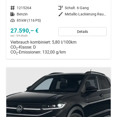
Fahrzeugnummer
1215264
Getriebe
Schalt. 6-Gang
Kraftstoff
Benzin
Außenfarbe
Metallic-Lackierung Rauch-Grau
Leistung
85 kW (116 PS)
27.590,– €
Details
incl. 19% MwSt.
Verbrauch kombiniert:
5,80 l/100km
CO
-Klasse:
D
2
CO
-Emissionen:
132,00 g/km
2