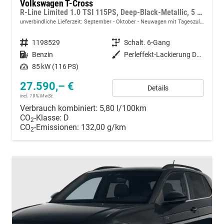
Volkswagen T-Cross
R-Line Limited 1.0 TSI 115PS, Deep-Black-Metallic, 5 JAHRE GARANTIE, ANHÄNGERKUPPLUNG, CLIMATRONIC, SITZHEIZUNG, 18" Alu, MATRIX-LED, Adaptiver Tempomat ACC, Parksensoren, Rückfahrkamera, Keyless, Abgedunkelte Scheiben, Radio "Ready2Discover" + App-Connect
unverbindliche Lieferzeit: September - Oktober
Neuwagen mit Tageszulassung
Fahrzeugnummer
1198529
Getriebe
Schalt. 6-Gang
Kraftstoff
Benzin
Außenfarbe
Perleffekt-Lackierung Deep-Black
Leistung
85 kW (116 PS)
27.590,– €
Details
incl. 19% MwSt.
Verbrauch kombiniert:
5,80 l/100km
CO
-Klasse:
D
2
CO
-Emissionen:
132,00 g/km
2