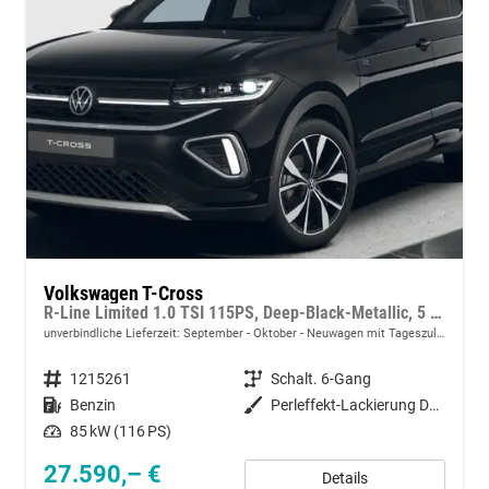
Volkswagen T-Cross
R-Line Limited 1.0 TSI 115PS, Deep-Black-Metallic, 5 JAHRE GARANTIE, ANHÄNGERKUPPLUNG, CLIMATRONIC, SITZHEIZUNG, 18" Alu, MATRIX-LED, Adaptiver Tempomat ACC, Parksensoren, Rückfahrkamera, Keyless, Abgedunkelte Scheiben, Radio "Ready2Discover" + App-Connect
unverbindliche Lieferzeit: September - Oktober
Neuwagen mit Tageszulassung
Fahrzeugnummer
1215261
Getriebe
Schalt. 6-Gang
Kraftstoff
Benzin
Außenfarbe
Perleffekt-Lackierung Deep-Black
Leistung
85 kW (116 PS)
27.590,– €
Details