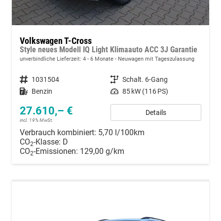
Volkswagen T-Cross
Style neues Modell IQ Light Klimaauto ACC 3J Garantie
unverbindliche Lieferzeit: 4 - 6 Monate
Neuwagen mit Tageszulassung
Fahrzeugnummer
1031504
Getriebe
Schalt. 6-Gang
Kraftstoff
Benzin
Leistung
85 kW (116 PS)
27.610,– €
Details
incl. 19% MwSt.
Verbrauch kombiniert:
5,70 l/100km
CO
-Klasse:
D
2
CO
-Emissionen:
129,00 g/km
2