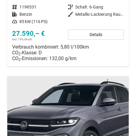
Fahrzeugnummer
1198531
Getriebe
Schalt. 6-Gang
Kraftstoff
Benzin
Außenfarbe
Metallic-Lackierung Rauch-Grau
Leistung
85 kW (116 PS)
27.590,– €
Details
incl. 19% MwSt.
Verbrauch kombiniert:
5,80 l/100km
CO
-Klasse:
D
2
CO
-Emissionen:
132,00 g/km
2