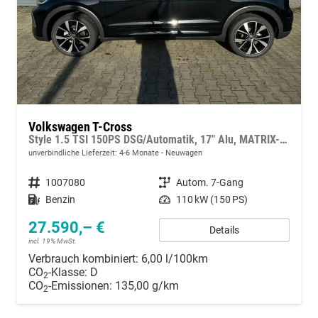
Volkswagen T-Cross
Style 1.5 TSI 150PS DSG/Automatik, 17" Alu, MATRIX-LED-Scheinwerfer (IQ Light), Adaptiver Tempomat ACC, Parksensoren vo/hi, Radio "Ready2Discover", Wireless App-Connect, Klima, M-Lederlenkrad, Digitales Cockpit, Side Assist, Travel Assist
unverbindliche Lieferzeit: 4-6 Monate
Neuwagen
Fahrzeugnummer
1007080
Getriebe
Autom. 7-Gang
Kraftstoff
Benzin
Leistung
110 kW (150 PS)
27.590,– €
Details
incl. 19% MwSt.
Verbrauch kombiniert:
6,00 l/100km
CO
-Klasse:
D
2
CO
-Emissionen:
135,00 g/km
2