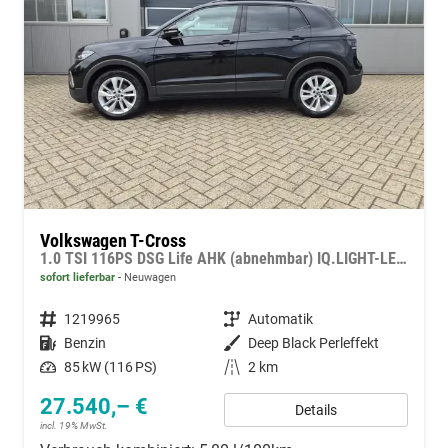
Volkswagen T-Cross
1.0 TSI 116PS DSG Life AHK (abnehmbar) IQ.LIGHT-LED-Matrix Sitzheizung Rückf.Kamera Klimaautomatik Abstandstempomat Apple CarPlay Android Auto
sofort lieferbar
Neuwagen
Fahrzeugnummer
1219965
Getriebe
Automatik
Kraftstoff
Benzin
Außenfarbe
Deep Black Perleffekt
Leistung
85 kW (116 PS)
Kilometerstand
2 km
27.540,– €
Details
incl. 19% MwSt.