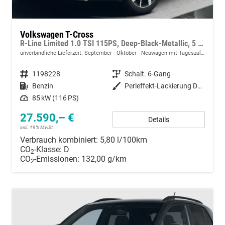
Volkswagen T-Cross
R-Line Limited 1.0 TSI 115PS, Deep-Black-Metallic, 5 JAHRE GARANTIE, ANHÄNGERKUPPLUNG, CLIMATRONIC, SITZHEIZUNG, 18" Alu, MATRIX-LED, Adaptiver Tempomat ACC, Parksensoren, Rückfahrkamera, Keyless, Abgedunkelte Scheiben, Radio "Ready2Discover" + App-Connect
unverbindliche Lieferzeit: September - Oktober
Neuwagen mit Tageszulassung
Fahrzeugnummer
1198228
Getriebe
Schalt. 6-Gang
Kraftstoff
Benzin
Außenfarbe
Perleffekt-Lackierung Deep-Black
Leistung
85 kW (116 PS)
27.590,– €
Details
incl. 19% MwSt.
Verbrauch kombiniert:
5,80 l/100km
CO
-Klasse:
D
2
CO
-Emissionen:
132,00 g/km
2