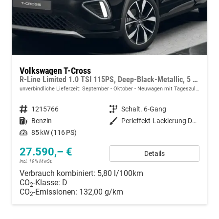
Volkswagen T-Cross
R-Line Limited 1.0 TSI 115PS, Deep-Black-Metallic, 5 JAHRE GARANTIE, ANHÄNGERKUPPLUNG, CLIMATRONIC, SITZHEIZUNG, 18" Alu, MATRIX-LED, Adaptiver Tempomat ACC, Parksensoren, Rückfahrkamera, Keyless, Abgedunkelte Scheiben, Radio "Ready2Discover" + App-Connect
unverbindliche Lieferzeit: September - Oktober
Neuwagen mit Tageszulassung
Fahrzeugnummer
1215766
Getriebe
Schalt. 6-Gang
Kraftstoff
Benzin
Außenfarbe
Perleffekt-Lackierung Deep-Black
Leistung
85 kW (116 PS)
27.590,– €
Details
incl. 19% MwSt.
Verbrauch kombiniert:
5,80 l/100km
CO
-Klasse:
D
2
CO
-Emissionen:
132,00 g/km
2