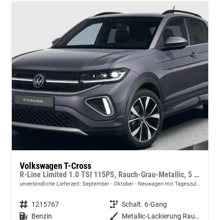
Volkswagen T-Cross
R-Line Limited 1.0 TSI 115PS, Rauch-Grau-Metallic, 5 JAHRE GARANTIE, ANHÄNGERKUPPLUNG, CLIMATRONIC, SITZHEIZUNG, 18" Alu, MATRIX-LED, Adaptiver Tempomat ACC, Parksensoren, Rückfahrkamera, Keyless, Abgedunkelte Scheiben, Radio "Ready2Discover" + App-Connect
unverbindliche Lieferzeit: September - Oktober
Neuwagen mit Tageszulassung
Fahrzeugnummer
1215767
Getriebe
Schalt. 6-Gang
Kraftstoff
Benzin
Außenfarbe
Metallic-Lackierung Rauch-Grau