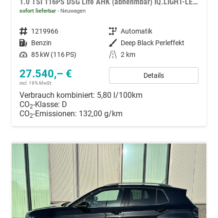
1.0 TSI 116PS DSG Life AHK (abnehmbar) IQ.LIGHT-LED-Matrix Sitzheizung Rückf.Kamera Klimaautomatik Abstandstempomat Apple CarPlay Android Auto
sofort lieferbar
Neuwagen
Fahrzeugnummer
1219966
Getriebe
Automatik
Kraftstoff
Benzin
Außenfarbe
Deep Black Perleffekt
Leistung
85 kW (116 PS)
Kilometerstand
2 km
27.540,– €
Details
incl. 19% MwSt.
Verbrauch kombiniert:
5,80 l/100km
CO
-Klasse:
D
2
CO
-Emissionen:
132,00 g/km
2