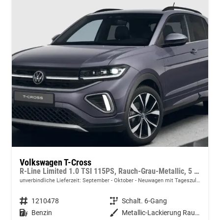
Volkswagen T-Cross
R-Line Limited 1.0 TSI 115PS, Rauch-Grau-Metallic, 5 JAHRE GARANTIE, ANHÄNGERKUPPLUNG, CLIMATRONIC, SITZHEIZUNG, 18" Alu, MATRIX-LED, Adaptiver Tempomat ACC, Parksensoren, Rückfahrkamera, Keyless, Abgedunkelte Scheiben, Radio "Ready2Discover" + App-Connect
unverbindliche Lieferzeit: September - Oktober
Neuwagen mit Tageszulassung
Fahrzeugnummer
1210478
Getriebe
Schalt. 6-Gang
Kraftstoff
Benzin
Außenfarbe
Metallic-Lackierung Rauch-Grau