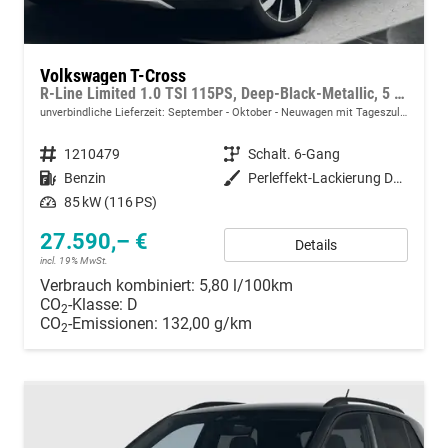
Volkswagen T-Cross
R-Line Limited 1.0 TSI 115PS, Deep-Black-Metallic, 5 JAHRE GARANTIE, ANHÄNGERKUPPLUNG, CLIMATRONIC, SITZHEIZUNG, 18" Alu, MATRIX-LED, Adaptiver Tempomat ACC, Parksensoren, Rückfahrkamera, Keyless, Abgedunkelte Scheiben, Radio "Ready2Discover" + App-Connect
unverbindliche Lieferzeit: September - Oktober
Neuwagen mit Tageszulassung
Fahrzeugnummer
1210479
Getriebe
Schalt. 6-Gang
Kraftstoff
Benzin
Außenfarbe
Perleffekt-Lackierung Deep-Black
Leistung
85 kW (116 PS)
27.590,– €
Details
incl. 19% MwSt.
Verbrauch kombiniert:
5,80 l/100km
CO
-Klasse:
D
2
CO
-Emissionen:
132,00 g/km
2