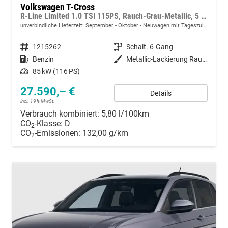
Volkswagen T-Cross
R-Line Limited 1.0 TSI 115PS, Rauch-Grau-Metallic, 5 JAHRE GARANTIE, ANHÄNGERKUPPLUNG, CLIMATRONIC, SITZHEIZUNG, 18" Alu, MATRIX-LED, Adaptiver Tempomat ACC, Parksensoren, Rückfahrkamera, Keyless, Abgedunkelte Scheiben, Radio "Ready2Discover" + App-Connect
unverbindliche Lieferzeit: September - Oktober
Neuwagen mit Tageszulassung
Fahrzeugnummer
1215262
Getriebe
Schalt. 6-Gang
Kraftstoff
Benzin
Außenfarbe
Metallic-Lackierung Rauch-Grau
Leistung
85 kW (116 PS)
27.590,– €
Details
incl. 19% MwSt.
Verbrauch kombiniert:
5,80 l/100km
CO
-Klasse:
D
2
CO
-Emissionen:
132,00 g/km
2