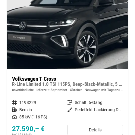
Volkswagen T-Cross
R-Line Limited 1.0 TSI 115PS, Deep-Black-Metallic, 5 JAHRE GARANTIE, ANHÄNGERKUPPLUNG, CLIMATRONIC, SITZHEIZUNG, 18" Alu, MATRIX-LED, Adaptiver Tempomat ACC, Parksensoren, Rückfahrkamera, Keyless, Abgedunkelte Scheiben, Radio "Ready2Discover" + App-Connect
unverbindliche Lieferzeit: September - Oktober
Neuwagen mit Tageszulassung
Fahrzeugnummer
1198229
Getriebe
Schalt. 6-Gang
Kraftstoff
Benzin
Außenfarbe
Perleffekt-Lackierung Deep-Black
Leistung
85 kW (116 PS)
27.590,– €
Details
incl. 19% MwSt.