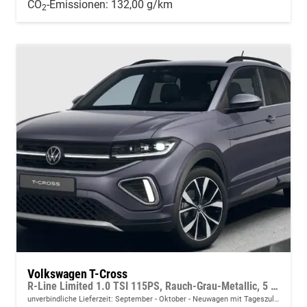
CO
-Emissionen:
132,00 g/km
2
Volkswagen T-Cross
R-Line Limited 1.0 TSI 115PS, Rauch-Grau-Metallic, 5 JAHRE GARANTIE, ANHÄNGERKUPPLUNG, CLIMATRONIC, SITZHEIZUNG, 18" Alu, MATRIX-LED, Adaptiver Tempomat ACC, Parksensoren, Rückfahrkamera, Keyless, Abgedunkelte Scheiben, Radio "Ready2Discover" + App-Connect
unverbindliche Lieferzeit: September - Oktober
Neuwagen mit Tageszulassung