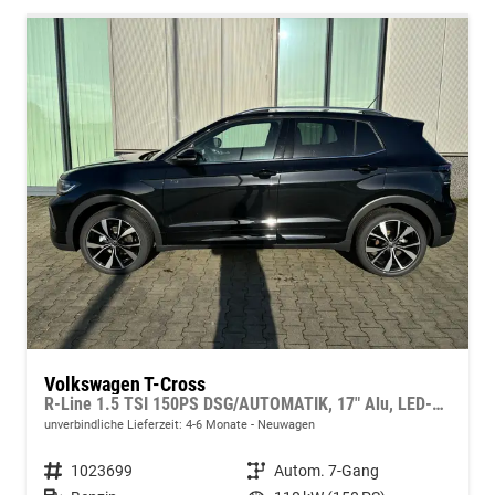
Volkswagen T-Cross
R-Line 1.5 TSI 150PS DSG/AUTOMATIK, 17" Alu, LED-Scheinwerfer, Adaptiver Tempomat, Parksensoren vo/hi, Radio "Ready2Discover", Wireless App-Connect, Klima, Lederlenkrad, Digitales Cockpit, Stoßfänger im R-Design, Side Assist, Travel Assist
unverbindliche Lieferzeit: 4-6 Monate
Neuwagen
Fahrzeugnummer
1023699
Getriebe
Autom. 7-Gang