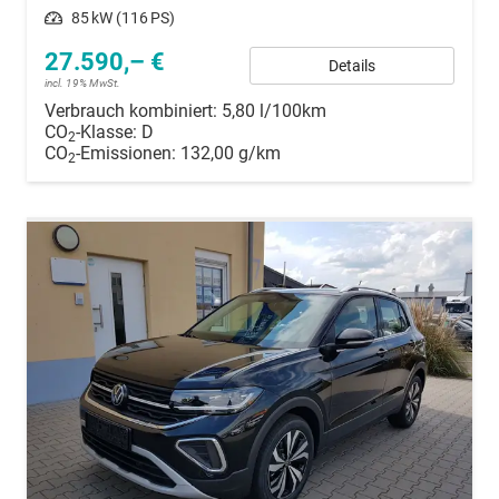
Leistung
85 kW (116 PS)
27.590,– €
Details
incl. 19% MwSt.
Verbrauch kombiniert:
5,80 l/100km
CO
-Klasse:
D
2
CO
-Emissionen:
132,00 g/km
2