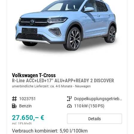
Volkswagen T-Cross
R-Line ACC+LED+17'' ALU+APP+READY 2 DISCOVER
unverbindliche Lieferzeit: ca. 4-5 Monate
Neuwagen
Fahrzeugnummer
1023751
Getriebe
Doppelkupplungsgetriebe (DSG)
Kraftstoff
Benzin
Leistung
110 kW (150 PS)
27.650,– €
Details
incl. 19% MwSt.
Verbrauch kombiniert:
5,90 l/100km