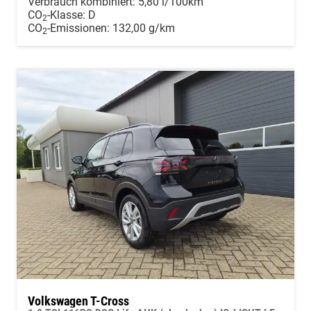
Verbrauch kombiniert:
5,80 l/100km
CO
-Klasse:
D
2
CO
-Emissionen:
132,00 g/km
2
Volkswagen T-Cross