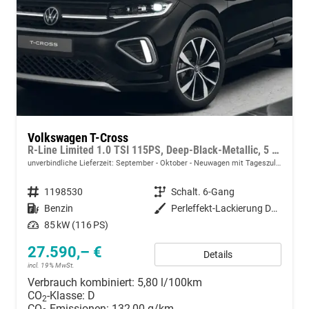
Volkswagen T-Cross
R-Line Limited 1.0 TSI 115PS, Deep-Black-Metallic, 5 JAHRE GARANTIE, ANHÄNGERKUPPLUNG, CLIMATRONIC, SITZHEIZUNG, 18" Alu, MATRIX-LED, Adaptiver Tempomat ACC, Parksensoren, Rückfahrkamera, Keyless, Abgedunkelte Scheiben, Radio "Ready2Discover" + App-Connect
unverbindliche Lieferzeit: September - Oktober
Neuwagen mit Tageszulassung
Fahrzeugnummer
1198530
Getriebe
Schalt. 6-Gang
Kraftstoff
Benzin
Außenfarbe
Perleffekt-Lackierung Deep-Black
Leistung
85 kW (116 PS)
27.590,– €
Details
incl. 19% MwSt.
Verbrauch kombiniert:
5,80 l/100km
CO
-Klasse:
D
2
CO
-Emissionen:
132,00 g/km