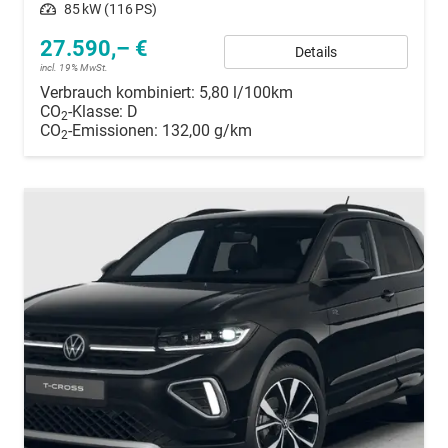
Leistung
85 kW (116 PS)
27.590,– €
Details
incl. 19% MwSt.
Verbrauch kombiniert:
5,80 l/100km
CO
-Klasse:
D
2
CO
-Emissionen:
132,00 g/km
2