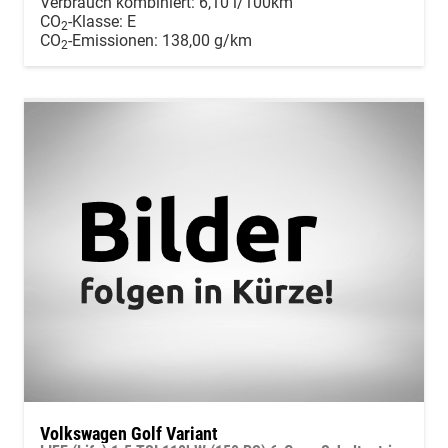
Verbrauch kombiniert:
6,10 l/100km
CO
-Klasse:
E
2
CO
-Emissionen:
138,00 g/km
2
Volkswagen Golf Variant