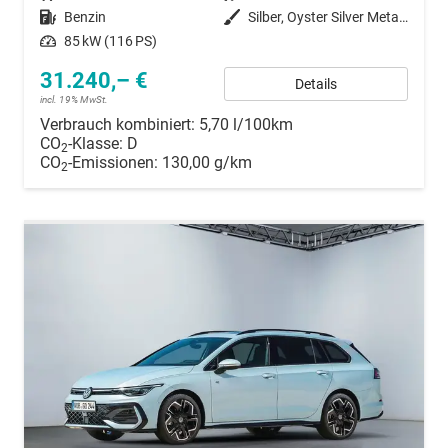
Kraftstoff
Benzin
Außenfarbe
Silber, Oyster Silver Metallic (F0)
Leistung
85 kW (116 PS)
31.240,– €
Details
incl. 19% MwSt.
Verbrauch kombiniert:
5,70 l/100km
CO
-Klasse:
D
2
CO
-Emissionen:
130,00 g/km
2