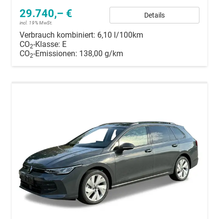
29.740,– €
Details
incl. 19% MwSt.
Verbrauch kombiniert:
6,10 l/100km
CO
-Klasse:
E
2
CO
-Emissionen:
138,00 g/km
2