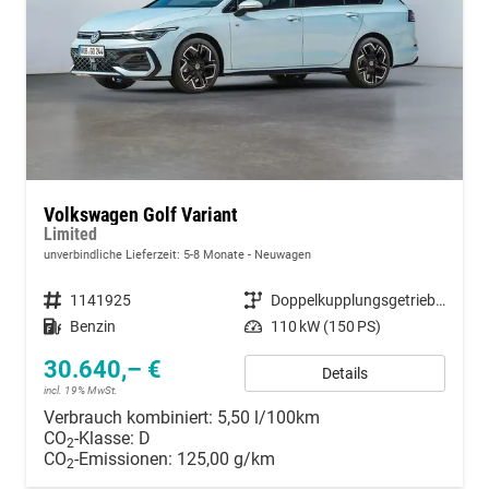
Volkswagen Golf Variant
Limited
unverbindliche Lieferzeit: 5-8 Monate
Neuwagen
Fahrzeugnummer
1141925
Getriebe
Doppelkupplungsgetriebe (DSG)
Kraftstoff
Benzin
Leistung
110 kW (150 PS)
30.640,– €
Details
incl. 19% MwSt.
Verbrauch kombiniert:
5,50 l/100km
CO
-Klasse:
D
2
CO
-Emissionen:
125,00 g/km
2