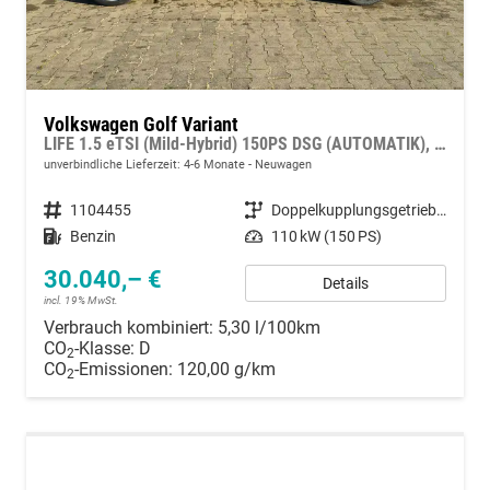
Volkswagen Golf Variant
LIFE 1.5 eTSI (Mild-Hybrid) 150PS DSG (AUTOMATIK), WINTERPAKET, 16" Alu, Adaptiver Tempomat ACC, Sicht-Paket, Digital Cockpit Pro, LED-Scheinwerfer, Radio Composition 10,3" + Wireless App-Connect, Parksensoren vorne und hinten, Climatronic, M-Lederlenkrad,
unverbindliche Lieferzeit: 4-6 Monate
Neuwagen
Fahrzeugnummer
1104455
Getriebe
Doppelkupplungsgetriebe (DSG)
Kraftstoff
Benzin
Leistung
110 kW (150 PS)
30.040,– €
Details
incl. 19% MwSt.
Verbrauch kombiniert:
5,30 l/100km
CO
-Klasse:
D
2
CO
-Emissionen:
120,00 g/km
2