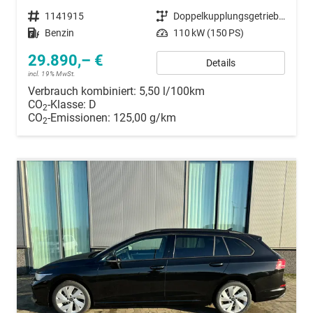
Fahrzeugnummer
1141915
Getriebe
Doppelkupplungsgetriebe (DSG)
Kraftstoff
Benzin
Leistung
110 kW (150 PS)
29.890,– €
Details
incl. 19% MwSt.
Verbrauch kombiniert:
5,50 l/100km
CO
-Klasse:
D
2
CO
-Emissionen:
125,00 g/km
2