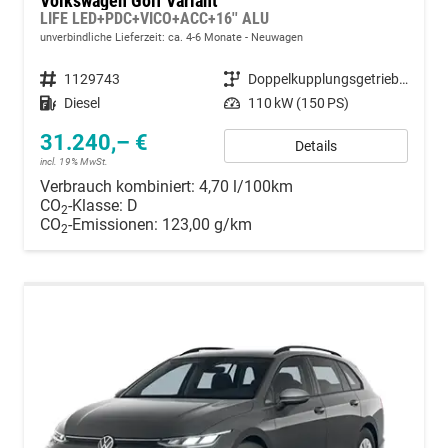
Volkswagen Golf Variant
LIFE LED+PDC+VICO+ACC+16'' ALU
unverbindliche Lieferzeit: ca. 4-6 Monate
Neuwagen
Fahrzeugnummer
1129743
Getriebe
Doppelkupplungsgetriebe (DSG)
Kraftstoff
Diesel
Leistung
110 kW (150 PS)
31.240,– €
Details
incl. 19% MwSt.
Verbrauch kombiniert:
4,70 l/100km
CO
-Klasse:
D
2
CO
-Emissionen:
123,00 g/km
2