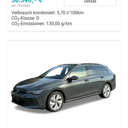
30.540,– €
Details
incl. 19% MwSt.
Verbrauch kombiniert:
5,70 l/100km
CO
-Klasse:
D
2
CO
-Emissionen:
130,00 g/km
2