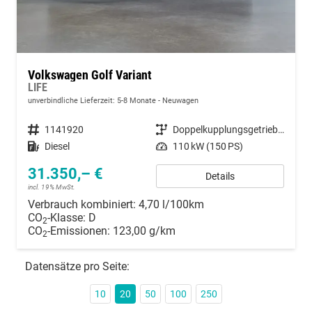
Volkswagen Golf Variant
LIFE
unverbindliche Lieferzeit: 5-8 Monate
Neuwagen
Fahrzeugnummer
1141920
Getriebe
Doppelkupplungsgetriebe (DSG)
Kraftstoff
Diesel
Leistung
110 kW (150 PS)
31.350,– €
Details
incl. 19% MwSt.
Verbrauch kombiniert:
4,70 l/100km
CO
-Klasse:
D
2
CO
-Emissionen:
123,00 g/km
2
Datensätze pro Seite:
10
20
50
100
250