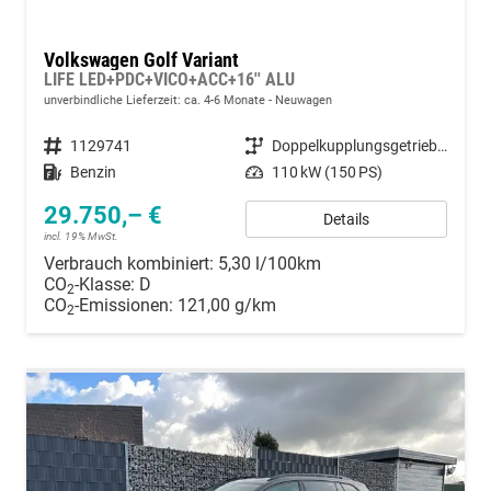
Volkswagen Golf Variant
LIFE LED+PDC+VICO+ACC+16'' ALU
unverbindliche Lieferzeit: ca. 4-6 Monate
Neuwagen
Fahrzeugnummer
1129741
Getriebe
Doppelkupplungsgetriebe (DSG)
Kraftstoff
Benzin
Leistung
110 kW (150 PS)
29.750,– €
Details
incl. 19% MwSt.
Verbrauch kombiniert:
5,30 l/100km
CO
-Klasse:
D
2
CO
-Emissionen:
121,00 g/km
2