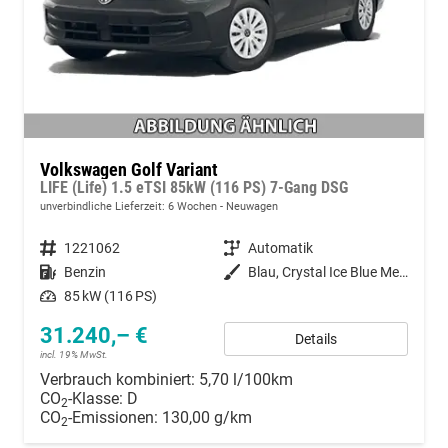
Volkswagen Golf Variant
LIFE (Life) 1.5 eTSI 85kW (116 PS) 7-Gang DSG
unverbindliche Lieferzeit:
6 Wochen
Neuwagen
Fahrzeugnummer
1221062
Getriebe
Automatik
Kraftstoff
Benzin
Außenfarbe
Blau, Crystal Ice Blue Metallic (3Y)
Leistung
85 kW (116 PS)
31.240,– €
Details
incl. 19% MwSt.
Verbrauch kombiniert:
5,70 l/100km
CO
-Klasse:
D
2
CO
-Emissionen:
130,00 g/km
2