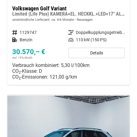
Volkswagen Golf Variant
Limited (Life Plus) KAMERA+EL. HECKKL.+LED+17" ALU+ACC
unverbindliche Lieferzeit: ca. 4-6 Monate
Neuwagen
Fahrzeugnummer
1129747
Getriebe
Doppelkupplungsgetriebe (DSG)
Kraftstoff
Benzin
Leistung
110 kW (150 PS)
30.570,– €
Details
incl. 19% MwSt.
Verbrauch kombiniert:
5,30 l/100km
CO
-Klasse:
D
2
CO
-Emissionen:
121,00 g/km
2