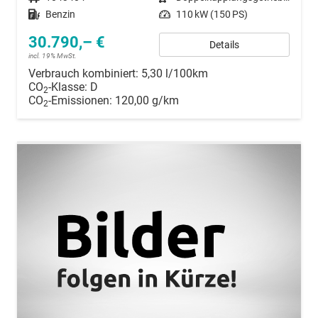
Kraftstoff
Benzin
Leistung
110 kW (150 PS)
30.790,– €
Details
incl. 19% MwSt.
Verbrauch kombiniert:
5,30 l/100km
CO
-Klasse:
D
2
CO
-Emissionen:
120,00 g/km
2