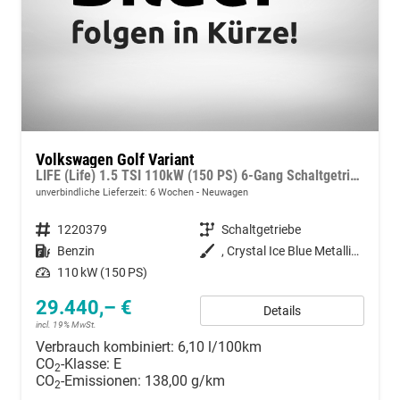
Volkswagen Golf Variant
LIFE (Life) 1.5 TSI 110kW (150 PS) 6-Gang Schaltgetriebe
unverbindliche Lieferzeit:
6 Wochen
Neuwagen
Fahrzeugnummer
1220379
Getriebe
Schaltgetriebe
Kraftstoff
Benzin
Außenfarbe
, Crystal Ice Blue Metallic (3Y)
Leistung
110 kW (150 PS)
29.440,– €
Details
incl. 19% MwSt.
Verbrauch kombiniert:
6,10 l/100km
CO
-Klasse:
E
2
CO
-Emissionen:
138,00 g/km
2