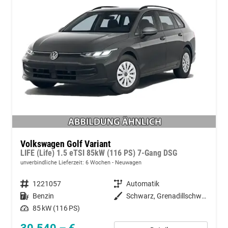
Volkswagen Golf Variant
LIFE (Life) 1.5 eTSI 85kW (116 PS) 7-Gang DSG
unverbindliche Lieferzeit:
6 Wochen
Neuwagen
Fahrzeugnummer
1221057
Getriebe
Automatik
Kraftstoff
Benzin
Außenfarbe
Schwarz, Grenadillschwarz Metallic (0E)
Leistung
85 kW (116 PS)