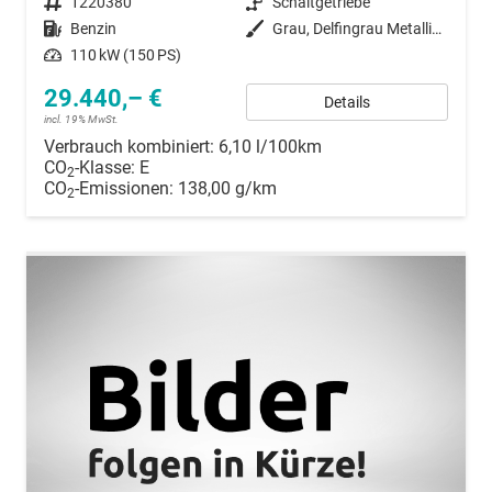
Fahrzeugnummer
1220380
Getriebe
Schaltgetriebe
Kraftstoff
Benzin
Außenfarbe
Grau, Delfingrau Metallic (B0)
Leistung
110 kW (150 PS)
29.440,– €
Details
incl. 19% MwSt.
Verbrauch kombiniert:
6,10 l/100km
CO
-Klasse:
E
2
CO
-Emissionen:
138,00 g/km
2