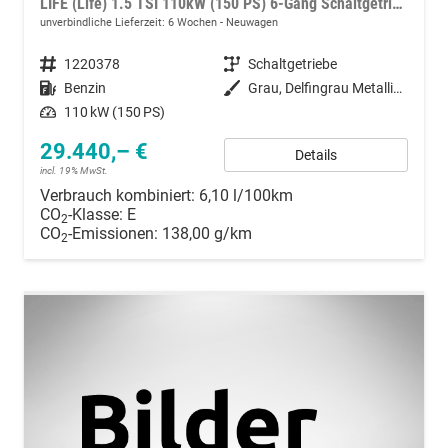
LIFE (Life) 1.5 TSI 110kW (150 PS) 6-Gang Schaltgetriebe
unverbindliche Lieferzeit:
6 Wochen
Neuwagen
Fahrzeugnummer
1220378
Getriebe
Schaltgetriebe
Kraftstoff
Benzin
Außenfarbe
Grau, Delfingrau Metallic (B0)
Leistung
110 kW (150 PS)
29.440,– €
Details
incl. 19% MwSt.
Verbrauch kombiniert:
6,10 l/100km
CO
-Klasse:
E
2
CO
-Emissionen:
138,00 g/km
2