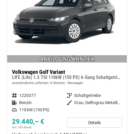
Volkswagen Golf Variant
LIFE (Life) 1.5 TSI 110kW (150 PS) 6-Gang Schaltgetriebe
unverbindliche Lieferzeit:
6 Wochen
Neuwagen
Fahrzeugnummer
1220377
Getriebe
Schaltgetriebe
Kraftstoff
Benzin
Außenfarbe
Grau, Delfingrau Metallic (B0)
Leistung
110 kW (150 PS)
29.440,– €
Details
incl. 19% MwSt.