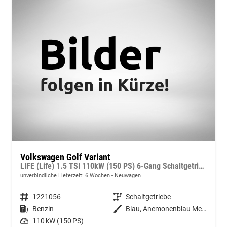
Volkswagen Golf Variant
LIFE (Life) 1.5 TSI 110kW (150 PS) 6-Gang Schaltgetriebe
unverbindliche Lieferzeit:
6 Wochen
Neuwagen
Fahrzeugnummer
1221056
Getriebe
Schaltgetriebe
Kraftstoff
Benzin
Außenfarbe
Blau, Anemonenblau Metallic (5R)
Leistung
110 kW (150 PS)