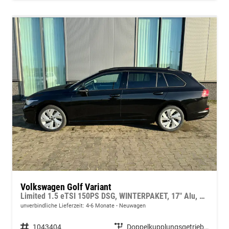
Volkswagen Golf Variant
Limited 1.5 eTSI 150PS DSG, WINTERPAKET, 17" Alu, Metallic, Keyless, Elektr. Heckklappe, Alarm, Kamera, Abgedunkelte Scheiben, Adaptiver Tempomat ACC, Sicht-Paket, Digital Cockpit Pro, LED-Scheinwerfer, Wireless App-Connect, Park Assist, Radio Ready2Discover 12,9
unverbindliche Lieferzeit: 4-6 Monate
Neuwagen
Fahrzeugnummer
1043404
Getriebe
Doppelkupplungsgetriebe (DSG)