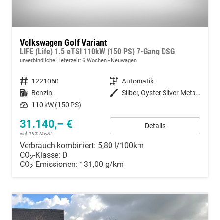
Volkswagen Golf Variant
LIFE (Life) 1.5 eTSI 110kW (150 PS) 7-Gang DSG
unverbindliche Lieferzeit:
6 Wochen
Neuwagen
Fahrzeugnummer
1221060
Getriebe
Automatik
Kraftstoff
Benzin
Außenfarbe
Silber, Oyster Silver Metallic (F0)
Leistung
110 kW (150 PS)
31.140,– €
Details
incl. 19% MwSt.
Verbrauch kombiniert:
5,80 l/100km
CO
-Klasse:
D
2
CO
-Emissionen:
131,00 g/km
2