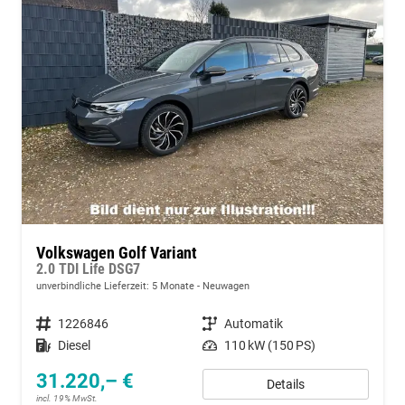
Volkswagen Golf Variant
2.0 TDI Life DSG7
unverbindliche Lieferzeit:
5 Monate
Neuwagen
Fahrzeugnummer
1226846
Getriebe
Automatik
Kraftstoff
Diesel
Leistung
110 kW (150 PS)
31.220,– €
Details
incl. 19% MwSt.