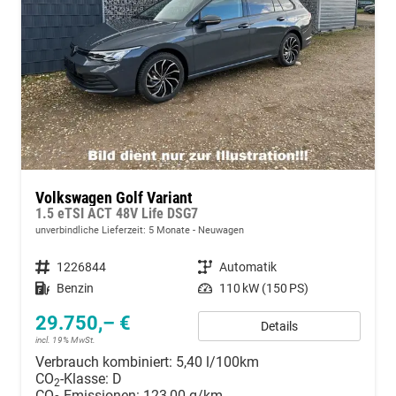
Volkswagen Golf Variant
1.5 eTSI ACT 48V Life DSG7
unverbindliche Lieferzeit:
5 Monate
Neuwagen
Fahrzeugnummer
1226844
Getriebe
Automatik
Kraftstoff
Benzin
Leistung
110 kW (150 PS)
29.750,– €
Details
incl. 19% MwSt.
Verbrauch kombiniert:
5,40 l/100km
CO
-Klasse:
D
2
CO
-Emissionen:
123,00 g/km