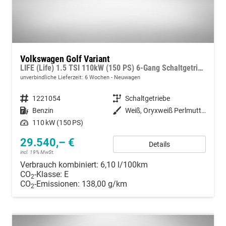
Volkswagen Golf Variant
LIFE (Life) 1.5 TSI 110kW (150 PS) 6-Gang Schaltgetriebe
unverbindliche Lieferzeit:
6 Wochen
Neuwagen
Fahrzeugnummer
1221054
Getriebe
Schaltgetriebe
Kraftstoff
Benzin
Außenfarbe
Weiß, Oryxweiß Perlmutteffekt (0R)
Leistung
110 kW (150 PS)
29.540,– €
Details
incl. 19% MwSt.
Verbrauch kombiniert:
6,10 l/100km
CO
-Klasse:
E
2
CO
-Emissionen:
138,00 g/km
2