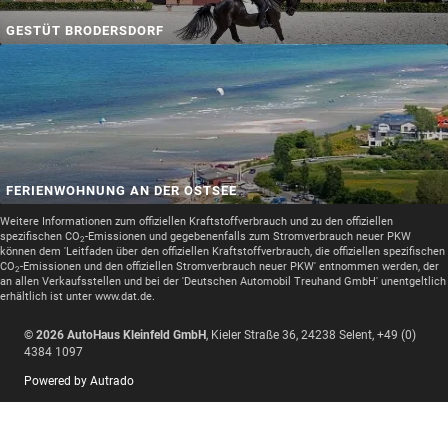
GESTÜT BRODERSDORF
FERIENWOHNUNG AN DER OSTSEE
Weitere Informationen zum offiziellen Kraftstoffverbrauch und zu den offiziellen
spezifischen CO
-Emissionen und gegebenenfalls zum Stromverbrauch neuer PKW
2
können dem 'Leitfaden über den offiziellen Kraftstoffverbrauch, die offiziellen spezifischen
CO
-Emissionen und den offiziellen Stromverbrauch neuer PKW' entnommen werden, der
2
an allen Verkaufsstellen und bei der 'Deutschen Automobil Treuhand GmbH' unentgeltlich
erhältlich ist unter www.dat.de.
© 2026
AutoHaus Kleinfeld GmbH
,
Kieler Straße 36
,
24238
Selent,
+49 (0)
4384 1097
Powered by Autrado