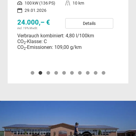
Leistung
100 kW (136 PS)
Kilometerstand
10 km
Leistung
29.01.2026
24.000,– €
38
Details
incl. 19% MwSt.
incl.
Verbrauch kombiniert:
4,80 l/100km
Ver
CO
-Klasse:
C
CO
2
CO
-Emissionen:
109,00 g/km
CO
2