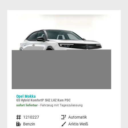
Opel Mokka
Sko
GS Hybrid KomfortP SHZ LHZ Kam PDC
sofort lieferbar
Fahrzeug mit Tageszulassung
sofor
Fahrzeugnummer
1210227
Getriebe
Automatik
Fahrzeugnummer
Kraftstoff
Benzin
Außenfarbe
Arktis Weiß
Kraftstoff