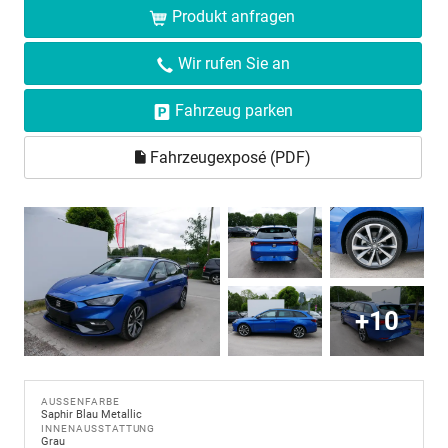
Produkt anfragen
Wir rufen Sie an
Fahrzeug parken
Fahrzeugexposé (PDF)
+10
AUSSENFARBE
Saphir Blau Metallic
INNENAUSSTATTUNG
Grau