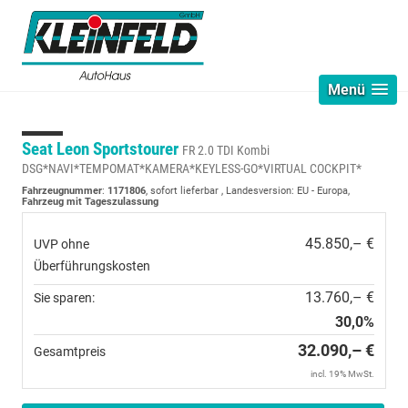
Menü
Seat Leon Sportstourer
FR 2.0 TDI Kombi
DSG*NAVI*TEMPOMAT*KAMERA*KEYLESS-GO*VIRTUAL COCKPIT*
Fahrzeugnummer
:
1171806
,
sofort lieferbar
, Landesversion: EU - Europa,
Fahrzeug mit Tageszulassung
45.850,– €
UVP ohne
Überführungskosten
13.760,– €
Sie sparen:
30,0%
32.090,– €
Gesamtpreis
incl. 19% MwSt.