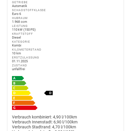
GETRIEBE
Automatik
SCHADSTOFFKLASSE
Euro 6
HUBRAUM
1.968 ccm
LEISTUNG
110 kW (150 PS)
KRAFTSTOFF
Diesel
KATEGORIE
Kombi
KILOMETERSTAND
10 km
ERSTZULASSUNG
01.11.2025
ZUSTAND
unfallfrei
Verbrauch kombiniert:
4,90 l/100km
Verbrauch Innenstadt:
6,90 l/100km
Verbrauch Stadtrand:
4,70 l/100km