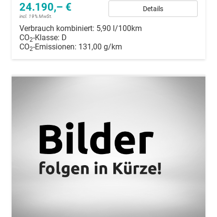
24.190,– €
Details
incl. 19% MwSt.
Verbrauch kombiniert:
5,90 l/100km
CO
-Klasse:
D
2
CO
-Emissionen:
131,00 g/km
2