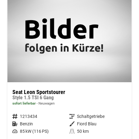
Seat Leon Sportstourer
Style 1.5 TSI 6 Gang
sofort lieferbar
Neuwagen
Fahrzeugnummer
1213434
Getriebe
Schaltgetriebe
Kraftstoff
Benzin
Außenfarbe
Fiord Blau
Leistung
85 kW (116 PS)
Kilometerstand
50 km