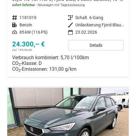
sofort lieferbar
Neuwagen mit Tageszulassung
Fahrzeugnummer
1181019
Getriebe
Schalt. 6-Gang
Kraftstoff
Benzin
Außenfarbe
Unilackierung Fjord-Blau (Vermerk: hohe Lackempfindlichkeit!)
Leistung
85 kW (116 PS)
23.02.2026
24.300,– €
Details
incl. 19% MwSt.
Verbrauch kombiniert:
5,70 l/100km
CO
-Klasse:
D
2
CO
-Emissionen:
131,00 g/km
2