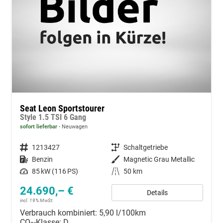
Seat Leon Sportstourer
Style 1.5 TSI 6 Gang
sofort lieferbar
Neuwagen
Fahrzeugnummer
1213427
Getriebe
Schaltgetriebe
Kraftstoff
Benzin
Außenfarbe
Magnetic Grau Metallic
Leistung
85 kW (116 PS)
Kilometerstand
50 km
24.690,– €
Details
incl. 19% MwSt.
Verbrauch kombiniert:
5,90 l/100km
CO
-Klasse:
D