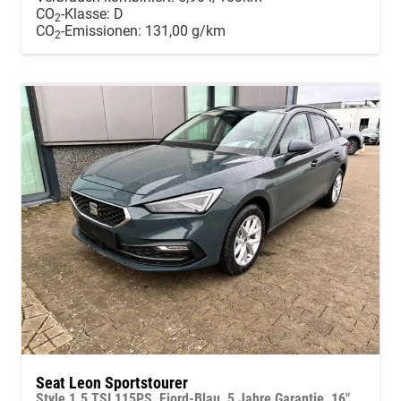
CO
-Klasse:
D
2
CO
-Emissionen:
131,00 g/km
2
Seat Leon Sportstourer
Style 1.5 TSI 115PS, Fjord-Blau, 5 Jahre Garantie, 16" ALU, MATRIX-LED, Privacy-Glas, Winter-Paket, 3-Zonen-Climatronic, ParkAssist, Parksensoren v/h, Rückfahrkamera, Radio 10,4" + Full-Link, Tempomat, M-Lederlenkrad, variabler Ladeboden