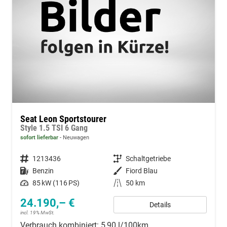
Seat Leon Sportstourer
Style 1.5 TSI 6 Gang
sofort lieferbar
Neuwagen
Fahrzeugnummer
1213436
Getriebe
Schaltgetriebe
Kraftstoff
Benzin
Außenfarbe
Fiord Blau
Leistung
85 kW (116 PS)
Kilometerstand
50 km
24.190,– €
Details
incl. 19% MwSt.
Verbrauch kombiniert:
5,90 l/100km