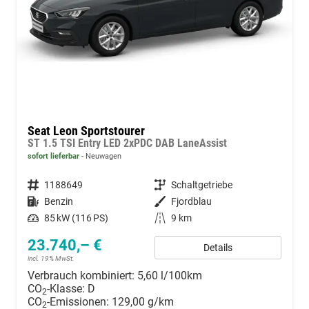
Seat Leon Sportstourer
ST 1.5 TSI Entry LED 2xPDC DAB LaneAssist
sofort lieferbar
Neuwagen
Fahrzeugnummer
1188649
Getriebe
Schaltgetriebe
Kraftstoff
Benzin
Außenfarbe
Fjordblau
Leistung
85 kW (116 PS)
Kilometerstand
9 km
23.740,– €
Details
incl. 19% MwSt.
Verbrauch kombiniert:
5,60 l/100km
CO
-Klasse:
D
2
CO
-Emissionen:
129,00 g/km
2