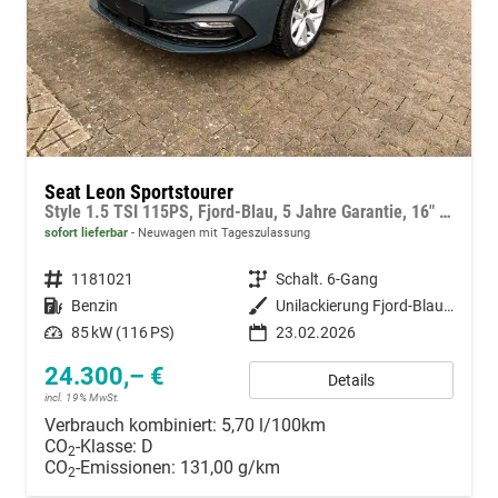
Seat Leon Sportstourer
Style 1.5 TSI 115PS, Fjord-Blau, 5 Jahre Garantie, 16" ALU, MATRIX-LED, Privacy-Glas, Winter-Paket, 3-Zonen-Climatronic, ParkAssist, Parksensoren v/h, Rückfahrkamera, Radio 10,4" + Full-Link, Tempomat, M-Lederlenkrad, variabler Ladeboden
sofort lieferbar
Neuwagen mit Tageszulassung
Fahrzeugnummer
1181021
Getriebe
Schalt. 6-Gang
Kraftstoff
Benzin
Außenfarbe
Unilackierung Fjord-Blau (Vermerk: hohe Lackempfindlichkeit!)
Leistung
85 kW (116 PS)
23.02.2026
24.300,– €
Details
incl. 19% MwSt.
Verbrauch kombiniert:
5,70 l/100km
CO
-Klasse:
D
2
CO
-Emissionen:
131,00 g/km
2