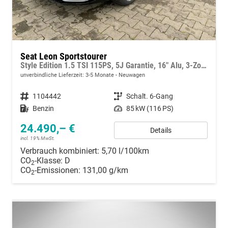
Seat Leon Sportstourer
Style Edition 1.5 TSI 115PS, 5J Garantie, 16" Alu, 3-Zonen-Climatronic, Winterpaket, Rückfahrkamera, Parksensoren vorn/hinten, Adaptiver Tempomat, Fernlichtassistent, Media System PLUS 12,9", Full Digital Cockpit, LED-Scheinwerfer
unverbindliche Lieferzeit: 3-5 Monate
Neuwagen
Fahrzeugnummer
1104442
Getriebe
Schalt. 6-Gang
Kraftstoff
Benzin
Leistung
85 kW (116 PS)
24.490,– €
Details
incl. 19% MwSt.
Verbrauch kombiniert:
5,70 l/100km
CO
-Klasse:
D
2
CO
-Emissionen:
131,00 g/km
2