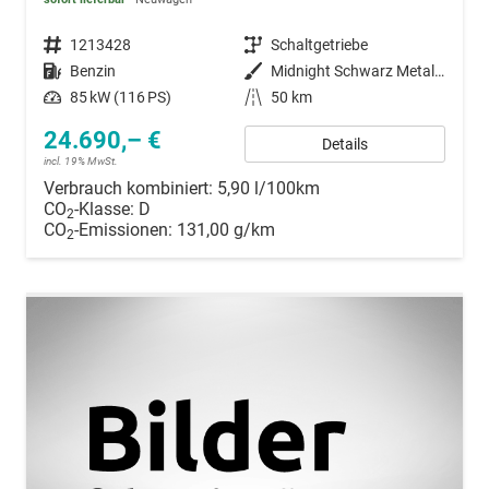
Fahrzeugnummer
1213428
Getriebe
Schaltgetriebe
Kraftstoff
Benzin
Außenfarbe
Midnight Schwarz Metallic
Leistung
85 kW (116 PS)
Kilometerstand
50 km
24.690,– €
Details
incl. 19% MwSt.
Verbrauch kombiniert:
5,90 l/100km
CO
-Klasse:
D
2
CO
-Emissionen:
131,00 g/km
2