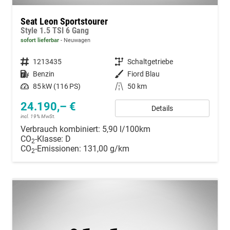
Seat Leon Sportstourer
Style 1.5 TSI 6 Gang
sofort lieferbar
Neuwagen
Fahrzeugnummer
1213435
Getriebe
Schaltgetriebe
Kraftstoff
Benzin
Außenfarbe
Fiord Blau
Leistung
85 kW (116 PS)
Kilometerstand
50 km
24.190,– €
Details
incl. 19% MwSt.
Verbrauch kombiniert:
5,90 l/100km
CO
-Klasse:
D
2
CO
-Emissionen:
131,00 g/km
2