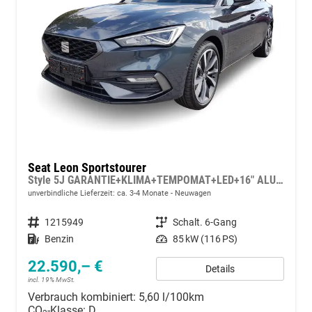
Seat Leon Sportstourer
Style 5J GARANTIE+KLIMA+TEMPOMAT+LED+16" ALU+PDC
unverbindliche Lieferzeit: ca. 3-4 Monate
Neuwagen
Fahrzeugnummer
1215949
Getriebe
Schalt. 6-Gang
Kraftstoff
Benzin
Leistung
85 kW (116 PS)
22.590,– €
Details
incl. 19% MwSt.
Verbrauch kombiniert:
5,60 l/100km
CO
-Klasse:
D