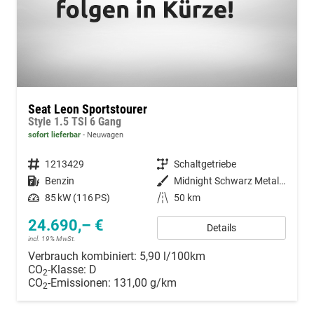
Seat Leon Sportstourer
Style 1.5 TSI 6 Gang
sofort lieferbar
Neuwagen
Fahrzeugnummer
1213429
Getriebe
Schaltgetriebe
Kraftstoff
Benzin
Außenfarbe
Midnight Schwarz Metallic
Leistung
85 kW (116 PS)
Kilometerstand
50 km
24.690,– €
Details
incl. 19% MwSt.
Verbrauch kombiniert:
5,90 l/100km
CO
-Klasse:
D
2
CO
-Emissionen:
131,00 g/km
2