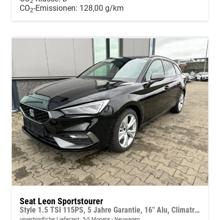
2
CO
-Emissionen:
128,00 g/km
2
Seat Leon Sportstourer
Style 1.5 TSI 115PS, 5 Jahre Garantie, 16" Alu, Climatronic, Parksensoren vorn/hinten, Media System PLUS 12,9"/Bluetooth, Tempomat, Full Digital Cockpit, LED-Scheinwerfer, M-Lederlenkrad, Reserverad, Verkehrszeichenerkennung
unverbindliche Lieferzeit: 3-5 Monate
Neuwagen