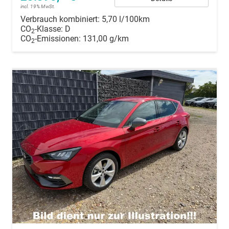
incl. 19% MwSt.
Verbrauch kombiniert:
5,70 l/100km
CO
-Klasse:
D
2
CO
-Emissionen:
131,00 g/km
2