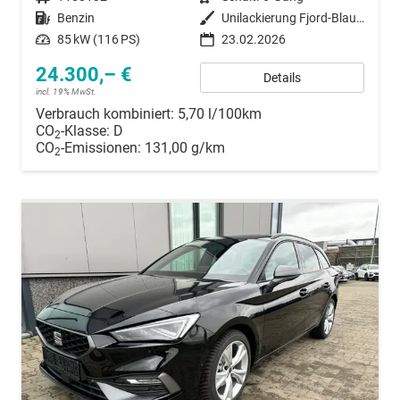
Kraftstoff
Benzin
Außenfarbe
Unilackierung Fjord-Blau (Vermerk: hohe Lackempfindlichkeit!)
Leistung
85 kW (116 PS)
23.02.2026
24.300,– €
Details
incl. 19% MwSt.
Verbrauch kombiniert:
5,70 l/100km
CO
-Klasse:
D
2
CO
-Emissionen:
131,00 g/km
2