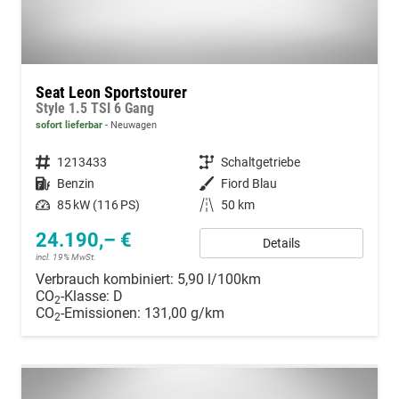
Seat Leon Sportstourer
Style 1.5 TSI 6 Gang
sofort lieferbar
Neuwagen
Fahrzeugnummer
1213433
Getriebe
Schaltgetriebe
Kraftstoff
Benzin
Außenfarbe
Fiord Blau
Leistung
85 kW (116 PS)
Kilometerstand
50 km
24.190,– €
Details
incl. 19% MwSt.
Verbrauch kombiniert:
5,90 l/100km
CO
-Klasse:
D
2
CO
-Emissionen:
131,00 g/km
2