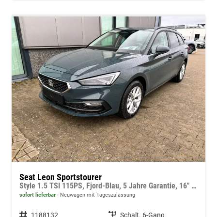
Seat Leon Sportstourer
Style 1.5 TSI 115PS, Fjord-Blau, 5 Jahre Garantie, 16" ALU, MATRIX-LED, Privacy-Glas, Winter-Paket, 3-Zonen-Climatronic, ParkAssist, Parksensoren v/h, Rückfahrkamera, Radio 10,4" + Full-Link, Tempomat, M-Lederlenkrad, variabler Ladeboden
sofort lieferbar
Neuwagen mit Tageszulassung
Fahrzeugnummer
1188132
Getriebe
Schalt. 6-Gang