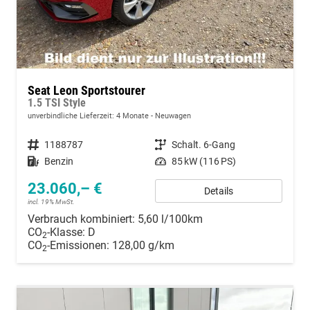
Seat Leon Sportstourer
1.5 TSI Style
unverbindliche Lieferzeit:
4 Monate
Neuwagen
Fahrzeugnummer
1188787
Getriebe
Schalt. 6-Gang
Kraftstoff
Benzin
Leistung
85 kW (116 PS)
23.060,– €
Details
incl. 19% MwSt.
Verbrauch kombiniert:
5,60 l/100km
CO
-Klasse:
D
2
CO
-Emissionen:
128,00 g/km
2