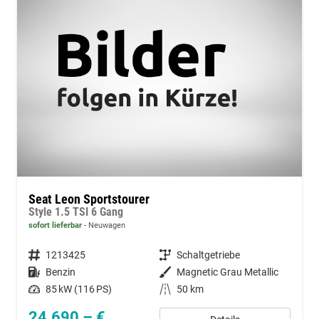
Seat Leon Sportstourer
Style 1.5 TSI 6 Gang
sofort lieferbar
Neuwagen
Fahrzeugnummer
1213425
Getriebe
Schaltgetriebe
Kraftstoff
Benzin
Außenfarbe
Magnetic Grau Metallic
Leistung
85 kW (116 PS)
Kilometerstand
50 km
24.690,– €