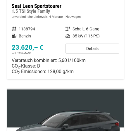
Seat Leon Sportstourer
1.5 TSI Style Family
unverbindliche Lieferzeit:
4 Monate
Neuwagen
Fahrzeugnummer
1188794
Getriebe
Schalt. 6-Gang
Kraftstoff
Benzin
Leistung
85 kW (116 PS)
23.620,– €
Details
incl. 19% MwSt.
Verbrauch kombiniert:
5,60 l/100km
CO
-Klasse:
D
2
CO
-Emissionen:
128,00 g/km
2