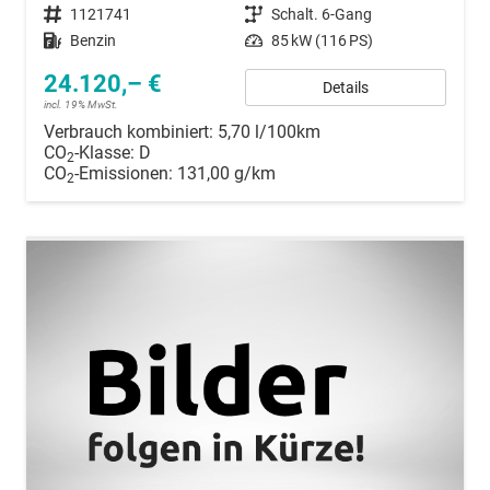
Fahrzeugnummer
1121741
Getriebe
Schalt. 6-Gang
Kraftstoff
Benzin
Leistung
85 kW (116 PS)
24.120,– €
Details
incl. 19% MwSt.
Verbrauch kombiniert:
5,70 l/100km
CO
-Klasse:
D
2
CO
-Emissionen:
131,00 g/km
2