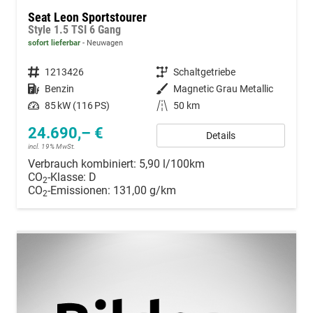
Seat Leon Sportstourer
Style 1.5 TSI 6 Gang
sofort lieferbar
Neuwagen
Fahrzeugnummer
1213426
Getriebe
Schaltgetriebe
Kraftstoff
Benzin
Außenfarbe
Magnetic Grau Metallic
Leistung
85 kW (116 PS)
Kilometerstand
50 km
24.690,– €
Details
incl. 19% MwSt.
Verbrauch kombiniert:
5,90 l/100km
CO
-Klasse:
D
2
CO
-Emissionen:
131,00 g/km
2