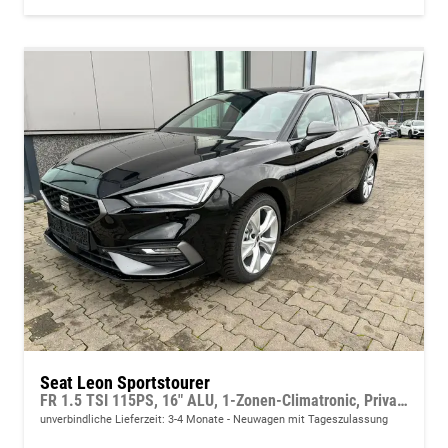
Seat Leon Sportstourer
FR 1.5 TSI 115PS, 16" ALU, 1-Zonen-Climatronic, Privacy-Glas, Parksensoren vorn/hinten, Radio 10,4", Tempomat, LED-Scheinwerfer/-rückleuchten, M-Lederlenkrad, Nebelscheinwerfer
unverbindliche Lieferzeit: 3-4 Monate
Neuwagen mit Tageszulassung