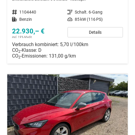
Fahrzeugnummer
1104440
Getriebe
Schalt. 6-Gang
Kraftstoff
Benzin
Leistung
85 kW (116 PS)
22.930,– €
Details
incl. 19% MwSt.
Verbrauch kombiniert:
5,70 l/100km
CO
-Klasse:
D
2
CO
-Emissionen:
131,00 g/km
2