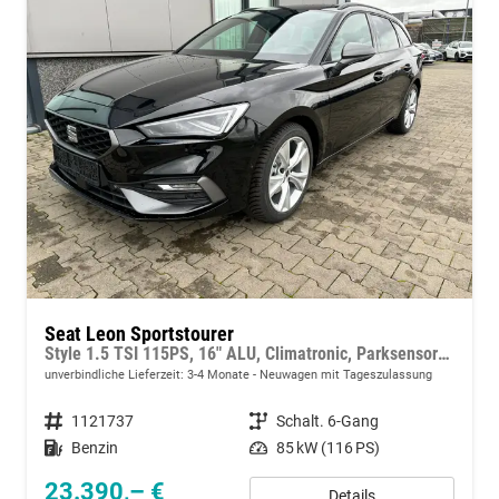
Seat Leon Sportstourer
Style 1.5 TSI 115PS, 16" ALU, Climatronic, Parksensoren vorn/hinten, Radio 10,4", Tempomat, LED-Scheinwerfer/-rückleuchten, M-Lederlenkrad, Nebelscheinwerfer, Dachreling
unverbindliche Lieferzeit: 3-4 Monate
Neuwagen mit Tageszulassung
Fahrzeugnummer
1121737
Getriebe
Schalt. 6-Gang
Kraftstoff
Benzin
Leistung
85 kW (116 PS)
23.390,– €
Details