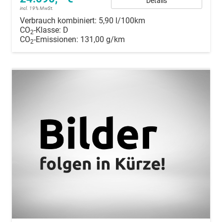
Details
incl. 19% MwSt.
Verbrauch kombiniert:
5,90 l/100km
CO
-Klasse:
D
2
CO
-Emissionen:
131,00 g/km
2