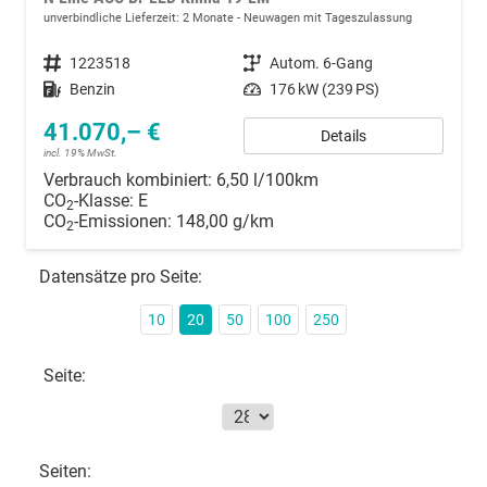
unverbindliche Lieferzeit: 2 Monate
Neuwagen mit Tageszulassung
Fahrzeugnummer
1223518
Getriebe
Autom. 6-Gang
Kraftstoff
Benzin
Leistung
176 kW (239 PS)
41.070,– €
Details
incl. 19% MwSt.
Verbrauch kombiniert:
6,50 l/100km
CO
-Klasse:
E
2
CO
-Emissionen:
148,00 g/km
2
Datensätze pro Seite:
10
20
50
100
250
Seite:
Seiten: