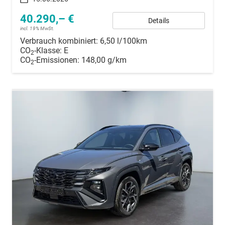
40.290,– €
Details
incl. 19% MwSt.
Verbrauch kombiniert:
6,50 l/100km
CO
-Klasse:
E
2
CO
-Emissionen:
148,00 g/km
2