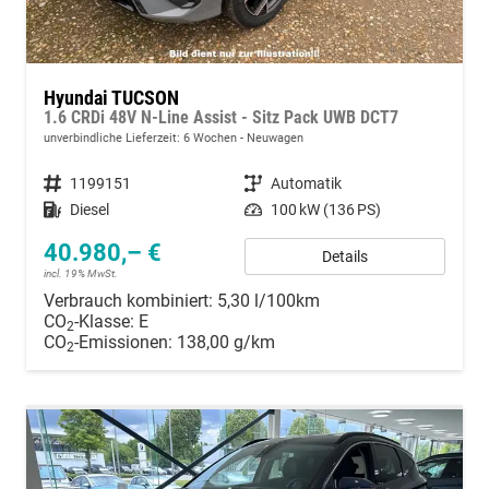
Hyundai TUCSON
1.6 CRDi 48V N-Line Assist - Sitz Pack UWB DCT7
unverbindliche Lieferzeit:
6 Wochen
Neuwagen
Fahrzeugnummer
1199151
Getriebe
Automatik
Kraftstoff
Diesel
Leistung
100 kW (136 PS)
40.980,– €
Details
incl. 19% MwSt.
Verbrauch kombiniert:
5,30 l/100km
CO
-Klasse:
E
2
CO
-Emissionen:
138,00 g/km
2