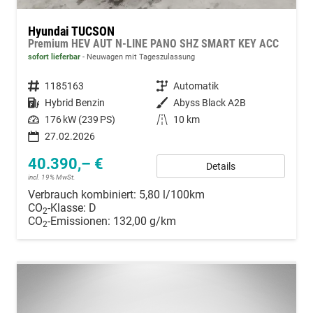
Hyundai TUCSON
Premium HEV AUT N-LINE PANO SHZ SMART KEY ACC
sofort lieferbar
Neuwagen mit Tageszulassung
Fahrzeugnummer
1185163
Getriebe
Automatik
Kraftstoff
Hybrid Benzin
Außenfarbe
Abyss Black A2B
Leistung
176 kW (239 PS)
Kilometerstand
10 km
27.02.2026
40.390,– €
Details
incl. 19% MwSt.
Verbrauch kombiniert:
5,80 l/100km
CO
-Klasse:
D
2
CO
-Emissionen:
132,00 g/km
2