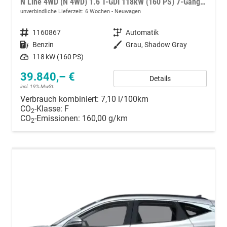
N Line 4WD (N 4WD) 1.6 T-GDI 118kW (160 PS) 7-Gang-DCT
unverbindliche Lieferzeit:
6 Wochen
Neuwagen
Fahrzeugnummer
1160867
Getriebe
Automatik
Kraftstoff
Benzin
Außenfarbe
Grau, Shadow Gray
Leistung
118 kW (160 PS)
39.840,– €
Details
incl. 19% MwSt.
Verbrauch kombiniert:
7,10 l/100km
CO
-Klasse:
F
2
CO
-Emissionen:
160,00 g/km
2