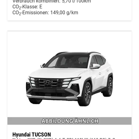
Verbrauch kombiniert:
5,70 l/100km
CO
-Klasse:
E
2
CO
-Emissionen:
149,00 g/km
2
Hyundai TUCSON