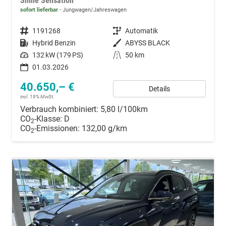
Shine Sensation
sofort lieferbar
Jungwagen/Jahreswagen
Fahrzeugnummer
1191268
Getriebe
Automatik
Kraftstoff
Hybrid Benzin
Außenfarbe
ABYSS BLACK
Leistung
132 kW (179 PS)
Kilometerstand
50 km
01.03.2026
40.650,– €
Details
incl. 19% MwSt.
Verbrauch kombiniert:
5,80 l/100km
CO
-Klasse:
D
2
CO
-Emissionen:
132,00 g/km
2