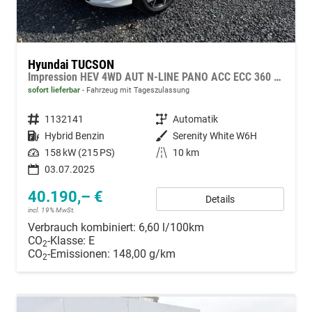
Hyundai TUCSON
Impression HEV 4WD AUT N-LINE PANO ACC ECC 360 KRELL HUD SHZ
sofort lieferbar
Fahrzeug mit Tageszulassung
Fahrzeugnummer
1132141
Getriebe
Automatik
Kraftstoff
Hybrid Benzin
Außenfarbe
Serenity White W6H
Leistung
158 kW (215 PS)
Kilometerstand
10 km
03.07.2025
40.190,– €
Details
incl. 19% MwSt.
Verbrauch kombiniert:
6,60 l/100km
CO
-Klasse:
E
2
CO
-Emissionen:
148,00 g/km
2