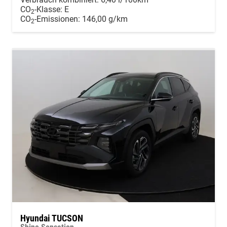
CO
-Klasse:
E
2
CO
-Emissionen:
146,00 g/km
2
Hyundai TUCSON