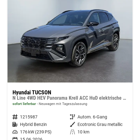
Hyundai TUCSON
N Line 4WD HEV Panorama Krell ACC HuD elektrische Sitze
sofort lieferbar
Neuwagen mit Tageszulassung
Fahrzeugnummer
1215987
Getriebe
Autom. 6-Gang
Kraftstoff
Hybrid Benzin
Außenfarbe
Ecotronic Grau metallic
Leistung
176 kW (239 PS)
Kilometerstand
10 km
15.06.2026