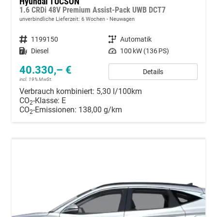
Hyundai TUCSON
1.6 CRDi 48V Premium Assist-Pack UWB DCT7
unverbindliche Lieferzeit:
6 Wochen
Neuwagen
Fahrzeugnummer
1199150
Getriebe
Automatik
Kraftstoff
Diesel
Leistung
100 kW (136 PS)
40.330,– €
Details
incl. 19% MwSt.
Verbrauch kombiniert:
5,30 l/100km
CO
-Klasse:
E
2
CO
-Emissionen:
138,00 g/km
2