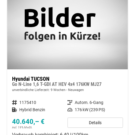
Hyundai TUCSON
Go N-Line 1,6 T-GDI AT HEV 4x4 176KW MJ27
unverbindliche Lieferzeit:
9 Wochen
Neuwagen
Fahrzeugnummer
1175410
Getriebe
Autom. 6-Gang
Kraftstoff
Hybrid Benzin
Leistung
176 kW (239 PS)
40.640,– €
Details
incl. 19% MwSt.
Verbrauch kombiniert:
6,40 l/100km