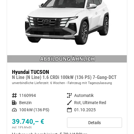
Hyundai TUCSON
N Line (N Line) 1.6 CRDi 100kW (136 PS) 7-Gang-DCT
unverbindliche Lieferzeit:
6 Wochen
Fahrzeug mit Tageszulassung
Fahrzeugnummer
1160994
Getriebe
Automatik
Kraftstoff
Benzin
Außenfarbe
Rot, Ultimate Red
Leistung
100 kW (136 PS)
01.10.2025
39.740,– €
Details
incl. 19% MwSt.