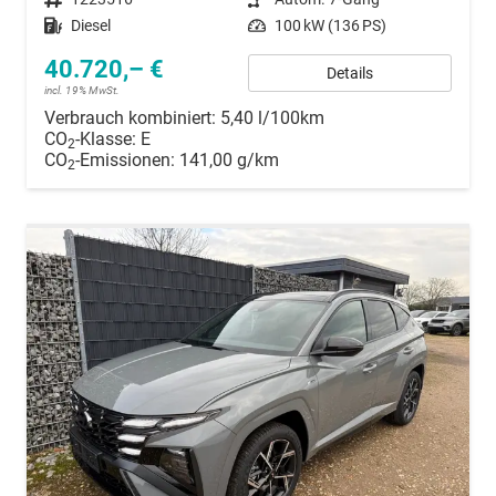
Kraftstoff
Diesel
Leistung
100 kW (136 PS)
40.720,– €
Details
incl. 19% MwSt.
Verbrauch kombiniert:
5,40 l/100km
CO
-Klasse:
E
2
CO
-Emissionen:
141,00 g/km
2