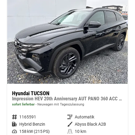
Hyundai TUCSON
Impression HEV 20th Anniversary AUT PANO 360 ACC KRELL NAVI PDC RFK SHZ HUD
sofort lieferbar
Neuwagen mit Tageszulassung
Fahrzeugnummer
1165591
Getriebe
Automatik
Kraftstoff
Hybrid Benzin
Außenfarbe
Abyss Black A2B
Leistung
158 kW (215 PS)
Kilometerstand
10 km