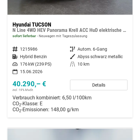
Hyundai TUCSON
N Line 4WD HEV Panorama Krell ACC HuD elektrische Sitze
sofort lieferbar
Neuwagen mit Tageszulassung
Fahrzeugnummer
1215986
Getriebe
Autom. 6-Gang
Kraftstoff
Hybrid Benzin
Außenfarbe
Abyss schwarz metallic
Leistung
176 kW (239 PS)
Kilometerstand
10 km
15.06.2026
40.290,– €
Details
incl. 19% MwSt.
Verbrauch kombiniert:
6,50 l/100km
CO
-Klasse:
E
2
CO
-Emissionen:
148,00 g/km
2