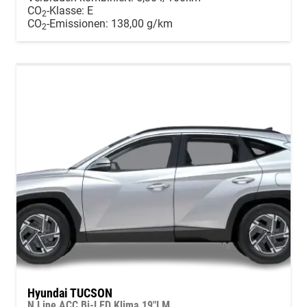
CO
-Klasse:
E
2
CO
-Emissionen:
138,00 g/km
2
Hyundai TUCSON
N Line ACC Bi-LED Klima 19"LM