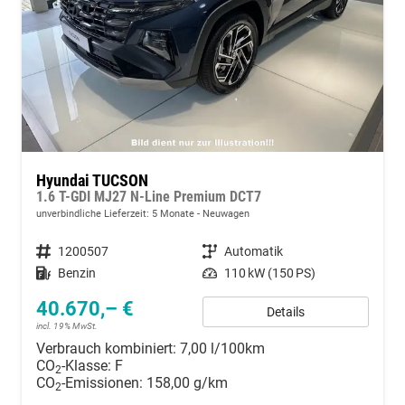
Hyundai TUCSON
1.6 T-GDI MJ27 N-Line Premium DCT7
unverbindliche Lieferzeit:
5 Monate
Neuwagen
Fahrzeugnummer
1200507
Getriebe
Automatik
Kraftstoff
Benzin
Leistung
110 kW (150 PS)
40.670,– €
Details
incl. 19% MwSt.
Verbrauch kombiniert:
7,00 l/100km
CO
-Klasse:
F
2
CO
-Emissionen:
158,00 g/km
2