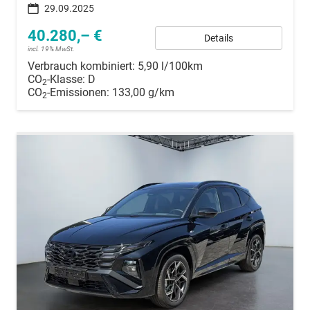
29.09.2025
40.280,– €
Details
incl. 19% MwSt.
Verbrauch kombiniert:
5,90 l/100km
CO
-Klasse:
D
2
CO
-Emissionen:
133,00 g/km
2