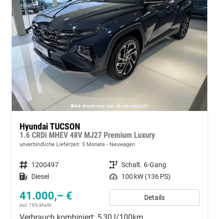
Hyundai TUCSON
1.6 CRDi MHEV 48V MJ27 Premium Luxury
unverbindliche Lieferzeit:
5 Monate
Neuwagen
Fahrzeugnummer
1200497
Getriebe
Schalt. 6-Gang
Kraftstoff
Diesel
Leistung
100 kW (136 PS)
41.000,– €
Details
incl. 19% MwSt.
Verbrauch kombiniert:
5,30 l/100km