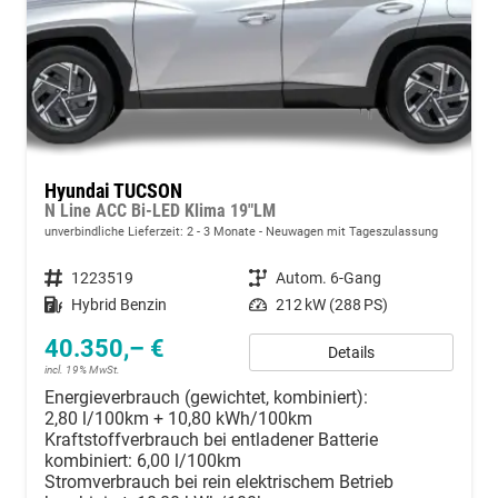
Hyundai TUCSON
N Line ACC Bi-LED Klima 19"LM
unverbindliche Lieferzeit: 2 - 3 Monate
Neuwagen mit Tageszulassung
Fahrzeugnummer
1223519
Getriebe
Autom. 6-Gang
Kraftstoff
Hybrid Benzin
Leistung
212 kW (288 PS)
40.350,– €
Details
incl. 19% MwSt.
Energieverbrauch (gewichtet, kombiniert):
2,80 l/100km + 10,80 kWh/100km
Kraftstoffverbrauch bei entladener Batterie
kombiniert:
6,00 l/100km
Stromverbrauch bei rein elektrischem Betrieb