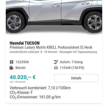
Hyundai TUCSON
Premium Luxury Matrix KRELL Parkassistent El.Heck
unverbindliche Lieferzeit: 8 - 10 Wochen
Neuwagen mit Tageszulassung
Fahrzeugnummer
1223506
Getriebe
Autom. 7-Gang
Kraftstoff
Benzin
Leistung
110 kW (150 PS)
40.020,– €
Details
incl. 19% MwSt.
Verbrauch kombiniert:
7,10 l/100km
CO
-Klasse:
F
2
CO
-Emissionen:
161,00 g/km
2