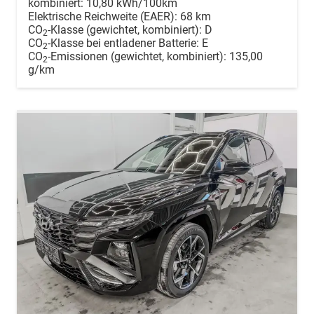
kombiniert:
10,80 kWh/100km
Elektrische Reichweite (EAER):
68 km
CO
-Klasse (gewichtet, kombiniert):
D
2
CO
-Klasse bei entladener Batterie:
E
2
CO
-Emissionen (gewichtet, kombiniert):
135,00
2
g/km