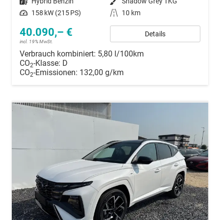
Kraftstoff
Hybrid Benzin
Außenfarbe
Shadow Grey TKG
Leistung
158 kW (215 PS)
Kilometerstand
10 km
40.090,– €
Details
incl. 19% MwSt.
Verbrauch kombiniert:
5,80 l/100km
CO
-Klasse:
D
2
CO
-Emissionen:
132,00 g/km
2