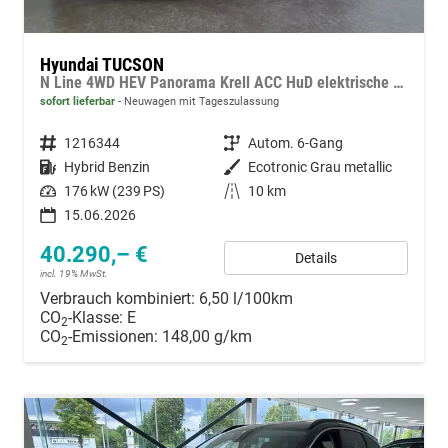
Hyundai TUCSON
N Line 4WD HEV Panorama Krell ACC HuD elektrische Sitze
sofort lieferbar
Neuwagen mit Tageszulassung
Fahrzeugnummer
1216344
Getriebe
Autom. 6-Gang
Kraftstoff
Hybrid Benzin
Außenfarbe
Ecotronic Grau metallic
Leistung
176 kW (239 PS)
Kilometerstand
10 km
15.06.2026
40.290,– €
Details
incl. 19% MwSt.
Verbrauch kombiniert:
6,50 l/100km
CO
-Klasse:
E
2
CO
-Emissionen:
148,00 g/km
2