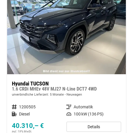
Hyundai TUCSON
1.6 CRDi MHEv 48V MJ27 N-Line DCT7 4WD
unverbindliche Lieferzeit:
5 Monate
Neuwagen
Fahrzeugnummer
1200505
Getriebe
Automatik
Kraftstoff
Diesel
Leistung
100 kW (136 PS)
40.310,– €
Details
incl. 19% MwSt.