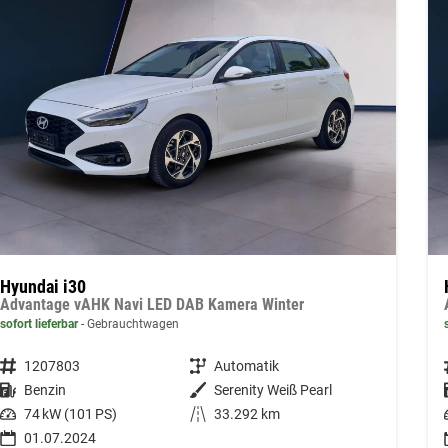
Hyundai i30
Advantage vAHK Navi LED DAB Kamera Winter
sofort lieferbar
Gebrauchtwagen
Fahrzeugnummer
1207803
Getriebe
Automatik
Kraftstoff
Benzin
Außenfarbe
Serenity Weiß Pearl
Leistung
74 kW (101 PS)
Kilometerstand
33.292 km
01.07.2024