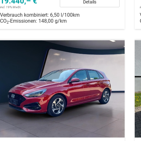
19.440,– €
Details
incl. 19% MwSt.
Verbrauch kombiniert:
6,50 l/100km
CO
-Emissionen:
148,00 g/km
2