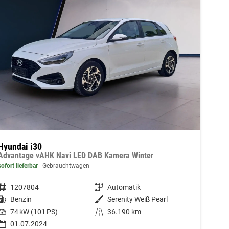
Hyundai i30
Advantage vAHK Navi LED DAB Kamera Winter
sofort lieferbar
Gebrauchtwagen
Fahrzeugnummer
1207804
Getriebe
Automatik
Kraftstoff
Benzin
Außenfarbe
Serenity Weiß Pearl
Leistung
74 kW (101 PS)
Kilometerstand
36.190 km
01.07.2024