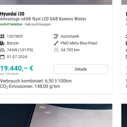
Hyundai i30
Advantage vAHK Navi LED DAB Kamera Winter
sofort lieferbar
Gebrauchtwagen
Fahrzeugnummer
1207805
Getriebe
Automatik
Kraftstoff
Benzin
Außenfarbe
PM2 Meta Blue Pearl
Leistung
74 kW (101 PS)
Kilometerstand
34.795 km
01.07.2024
19.440,– €
Details
incl. 19% MwSt.
Verbrauch kombiniert:
6,50 l/100km
CO
-Emissionen:
148,00 g/km
2