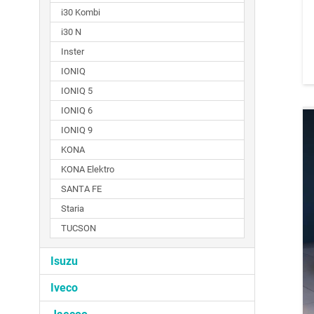
i30 Kombi
i30 N
Inster
IONIQ
IONIQ 5
IONIQ 6
IONIQ 9
KONA
KONA Elektro
SANTA FE
Staria
TUCSON
Isuzu
Iveco