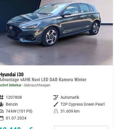
Hyundai i30
Advantage vAHK Navi LED DAB Kamera Winter
sofort lieferbar
Gebrauchtwagen
Fahrzeugnummer
1207808
Getriebe
Automatik
Kraftstoff
Benzin
Außenfarbe
T2P Cypress Green Pearl
Leistung
74 kW (101 PS)
Kilometerstand
31.609 km
01.07.2024