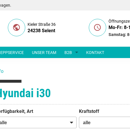
wagen.
Öffnungsze
Kieler Straße 36
Mo-Fr: 8-
24238 Selent
Samstag: 8
EPPSERVICE
UNSER TEAM
B2B
KONTAKT
fo
Hyundai i30
rfügbarkeit, Art
Kraftstoff