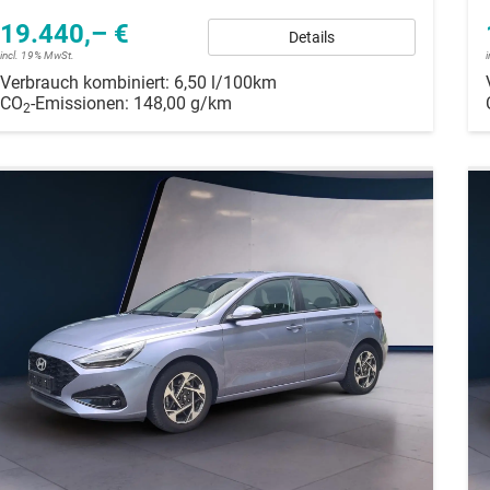
19.440,– €
Details
incl. 19% MwSt.
Verbrauch kombiniert:
6,50 l/100km
CO
-Emissionen:
148,00 g/km
2