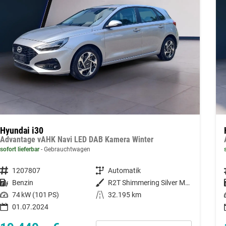
Hyundai i30
Advantage vAHK Navi LED DAB Kamera Winter
sofort lieferbar
Gebrauchtwagen
Fahrzeugnummer
1207807
Getriebe
Automatik
Kraftstoff
Benzin
Außenfarbe
R2T Shimmering Silver Metallic
Leistung
74 kW (101 PS)
Kilometerstand
32.195 km
01.07.2024