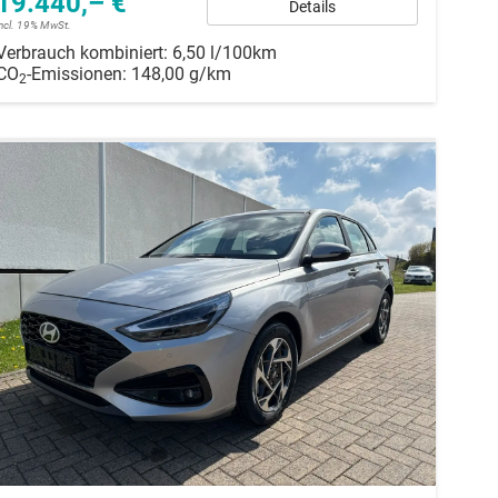
19.440,– €
Details
incl. 19% MwSt.
Verbrauch kombiniert:
6,50 l/100km
CO
-Emissionen:
148,00 g/km
2