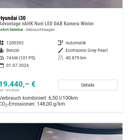
Hyundai i30
Advantage vAHK Navi LED DAB Kamera Winter
sofort lieferbar
Gebrauchtwagen
Fahrzeugnummer
1200392
Getriebe
Automatik
Kraftstoff
Benzin
Außenfarbe
Ecotraonic Grey Pearl
Leistung
74 kW (101 PS)
Kilometerstand
40.879 km
01.07.2024
19.440,– €
Details
incl. 19% MwSt.
Verbrauch kombiniert:
6,50 l/100km
CO
-Emissionen:
148,00 g/km
2