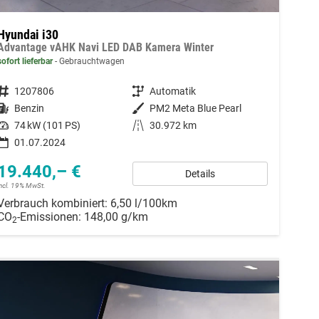
Hyundai i30
Advantage vAHK Navi LED DAB Kamera Winter
sofort lieferbar
Gebrauchtwagen
Fahrzeugnummer
1207806
Getriebe
Automatik
Kraftstoff
Benzin
Außenfarbe
PM2 Meta Blue Pearl
Leistung
74 kW (101 PS)
Kilometerstand
30.972 km
01.07.2024
19.440,– €
Details
incl. 19% MwSt.
Verbrauch kombiniert:
6,50 l/100km
CO
-Emissionen:
148,00 g/km
2