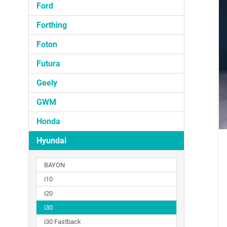
Ford
Forthing
Foton
Futura
Geely
GWM
Honda
Hyundai
BAYON
i10
i20
i30
i30 Fastback