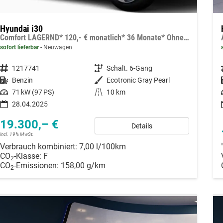
Hyundai i30
Comfort LAGERND* 120,- € monatlich* 36 Monate* Ohne Kilometerbegrenzung*
sofort lieferbar
Neuwagen
Fahrzeugnummer
1217741
Getriebe
Schalt. 6-Gang
Kraftstoff
Benzin
Außenfarbe
Ecotronic Gray Pearl
Leistung
71 kW (97 PS)
Kilometerstand
10 km
28.04.2025
19.300,– €
Details
incl. 19% MwSt.
Verbrauch kombiniert:
7,00 l/100km
CO
-Klasse:
F
2
CO
-Emissionen:
158,00 g/km
2