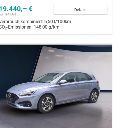
19.440,– €
Details
incl. 19% MwSt.
Verbrauch kombiniert:
6,50 l/100km
CO
-Emissionen:
148,00 g/km
2