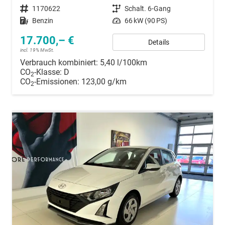
Fahrzeugnummer
1170622
Getriebe
Schalt. 6-Gang
Kraftstoff
Benzin
Leistung
66 kW (90 PS)
17.700,– €
Details
incl. 19% MwSt.
Verbrauch kombiniert:
5,40 l/100km
CO
-Klasse:
D
2
CO
-Emissionen:
123,00 g/km
2