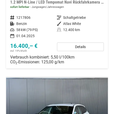
1.2 MPI N-Line / LED Tempomat Navi Rückfahrkamera Alu 17"
sofort lieferbar
Jungwagen/Jahreswagen
Fahrzeugnummer
1217806
Getriebe
Schaltgetriebe
Kraftstoff
Benzin
Außenfarbe
Atlas White
Leistung
58 kW (79 PS)
Kilometerstand
12.400 km
01.04.2025
16.400,– €
Details
incl. 19% MwSt.
Verbrauch kombiniert:
5,50 l/100km
CO
-Emissionen:
125,00 g/km
2