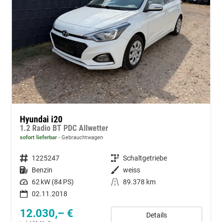
Hyundai i20
1.2 Radio BT PDC Allwetter
sofort lieferbar
Gebrauchtwagen
Fahrzeugnummer
1225247
Getriebe
Schaltgetriebe
Kraftstoff
Benzin
Außenfarbe
weiss
Leistung
62 kW (84 PS)
Kilometerstand
89.378 km
02.11.2018
12.030,– €
Details