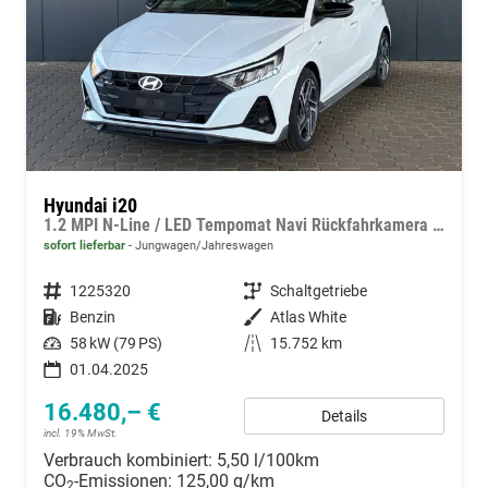
Hyundai i20
1.2 MPI N-Line / LED Tempomat Navi Rückfahrkamera Alu 17"
sofort lieferbar
Jungwagen/Jahreswagen
Fahrzeugnummer
1225320
Getriebe
Schaltgetriebe
Kraftstoff
Benzin
Außenfarbe
Atlas White
Leistung
58 kW (79 PS)
Kilometerstand
15.752 km
01.04.2025
16.480,– €
Details
incl. 19% MwSt.
Verbrauch kombiniert:
5,50 l/100km
CO
-Emissionen:
125,00 g/km
2