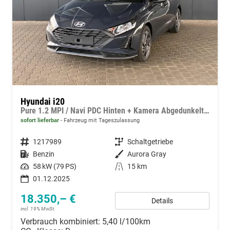
Hyundai i20
Pure 1.2 MPI / Navi PDC Hinten + Kamera Abgedunkelte Scheiben Tempomat Alu 16"
sofort lieferbar
Fahrzeug mit Tageszulassung
Fahrzeugnummer
1217989
Getriebe
Schaltgetriebe
Kraftstoff
Benzin
Außenfarbe
Aurora Gray
Leistung
58 kW (79 PS)
Kilometerstand
15 km
01.12.2025
18.350,– €
Details
incl. 19% MwSt.
Verbrauch kombiniert:
5,40 l/100km