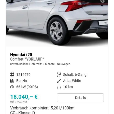
Hyundai i20
Comfort *VORLAUF*
unverbindliche Lieferzeit:
6 Monate
Neuwagen
Fahrzeugnummer
1214570
Getriebe
Schalt. 6-Gang
Kraftstoff
Benzin
Außenfarbe
Atlas White
Leistung
66 kW (90 PS)
Kilometerstand
10 km
18.040,– €
Details
incl. 19% MwSt.
Verbrauch kombiniert:
5,20 l/100km
CO
-Klasse:
D