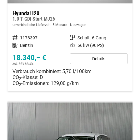
Hyundai i20
1.0 T-GDI Start MJ26
unverbindliche Lieferzeit:
5 Monate
Neuwagen
Fahrzeugnummer
1178397
Getriebe
Schalt. 6-Gang
Kraftstoff
Benzin
Leistung
66 kW (90 PS)
18.340,– €
Details
incl. 19% MwSt.
Verbrauch kombiniert:
5,70 l/100km
CO
-Klasse:
D
2
CO
-Emissionen:
129,00 g/km
2