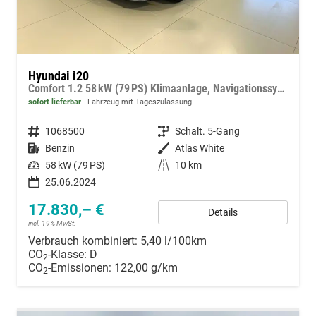
Hyundai i20
Comfort 1.2 58 kW (79 PS) Klimaanlage, Navigationssystem, Radio mit DAB, Apple CarPlay & Android Auto, Rückfahrkamera, Einparkhilfe hinten, Lichtsensor, Spurhalteassistent, Fernlichtassistent, Verkehrszeichenassistent uvm.
sofort lieferbar
Fahrzeug mit Tageszulassung
Fahrzeugnummer
1068500
Getriebe
Schalt. 5-Gang
Kraftstoff
Benzin
Außenfarbe
Atlas White
Leistung
58 kW (79 PS)
Kilometerstand
10 km
25.06.2024
17.830,– €
Details
incl. 19% MwSt.
Verbrauch kombiniert:
5,40 l/100km
CO
-Klasse:
D
2
CO
-Emissionen:
122,00 g/km
2