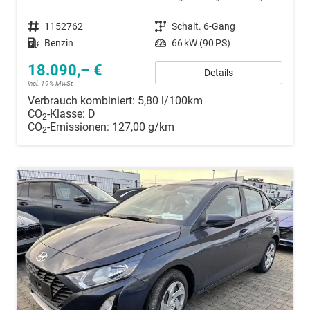
Fahrzeugnummer
1152762
Getriebe
Schalt. 6-Gang
Kraftstoff
Benzin
Leistung
66 kW (90 PS)
18.090,– €
Details
incl. 19% MwSt.
Verbrauch kombiniert:
5,80 l/100km
CO
-Klasse:
D
2
CO
-Emissionen:
127,00 g/km
2