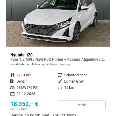
Hyundai i20
Pure 1.2 MPI / Navi PDC Hinten + Kamera Abgedunkelte Scheiben Tempomat Alu 16"
sofort lieferbar
Fahrzeug mit Tageszulassung
Fahrzeugnummer
1210382
Getriebe
Schaltgetriebe
Kraftstoff
Benzin
Außenfarbe
Lumen Gray
Leistung
58 kW (79 PS)
Kilometerstand
15 km
01.12.2025
18.350,– €
Details
incl. 19% MwSt.
Verbrauch kombiniert:
5,50 l/100km