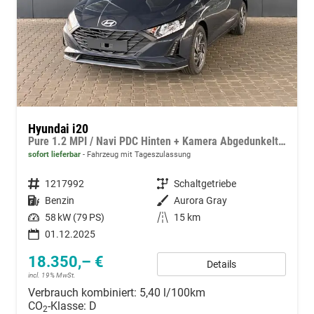
Hyundai i20
Pure 1.2 MPI / Navi PDC Hinten + Kamera Abgedunkelte Scheiben Tempomat Alu 16"
sofort lieferbar
Fahrzeug mit Tageszulassung
Fahrzeugnummer
1217992
Getriebe
Schaltgetriebe
Kraftstoff
Benzin
Außenfarbe
Aurora Gray
Leistung
58 kW (79 PS)
Kilometerstand
15 km
01.12.2025
18.350,– €
Details
incl. 19% MwSt.
Verbrauch kombiniert:
5,40 l/100km
CO
-Klasse:
D
2