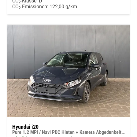
CO
-Klasse:
D
2
CO
-Emissionen:
122,00 g/km
2
Hyundai i20
Pure 1.2 MPI / Navi PDC Hinten + Kamera Abgedunkelte Scheiben Tempomat Alu 16"