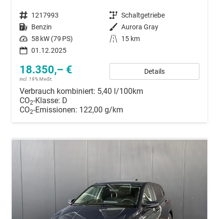
Fahrzeugnummer
1217993
Getriebe
Schaltgetriebe
Kraftstoff
Benzin
Außenfarbe
Aurora Gray
Leistung
58 kW (79 PS)
Kilometerstand
15 km
01.12.2025
18.350,– €
Details
incl. 19% MwSt.
Verbrauch kombiniert:
5,40 l/100km
CO
-Klasse:
D
2
CO
-Emissionen:
122,00 g/km
2