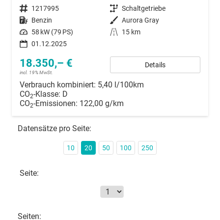
Fahrzeugnummer
1217995
Getriebe
Schaltgetriebe
Kraftstoff
Benzin
Außenfarbe
Aurora Gray
Leistung
58 kW (79 PS)
Kilometerstand
15 km
01.12.2025
18.350,– €
Details
incl. 19% MwSt.
Verbrauch kombiniert:
5,40 l/100km
CO
-Klasse:
D
2
CO
-Emissionen:
122,00 g/km
2
Datensätze pro Seite:
10
20
50
100
250
Seite:
Seiten: