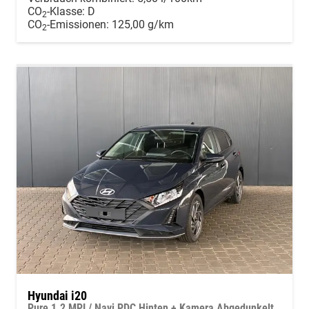
CO
-Klasse:
D
2
CO
-Emissionen:
125,00 g/km
2
Hyundai i20
Pure 1.2 MPI / Navi PDC Hinten + Kamera Abgedunkelte Scheiben Tempomat Alu 16"