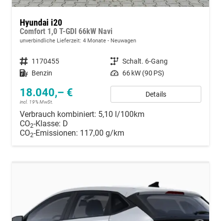
Hyundai i20
Comfort 1,0 T-GDI 66kW Navi
unverbindliche Lieferzeit:
4 Monate
Neuwagen
Fahrzeugnummer
1170455
Getriebe
Schalt. 6-Gang
Kraftstoff
Benzin
Leistung
66 kW (90 PS)
18.040,– €
Details
incl. 19% MwSt.
Verbrauch kombiniert:
5,10 l/100km
CO
-Klasse:
D
2
CO
-Emissionen:
117,00 g/km
2