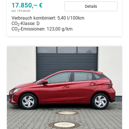
17.850,– €
Details
incl. 19% MwSt.
Verbrauch kombiniert:
5,40 l/100km
CO
-Klasse:
D
2
CO
-Emissionen:
123,00 g/km
2