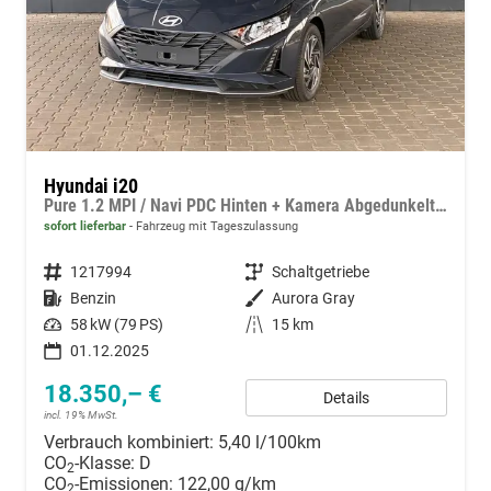
Hyundai i20
Pure 1.2 MPI / Navi PDC Hinten + Kamera Abgedunkelte Scheiben Tempomat Alu 16"
sofort lieferbar
Fahrzeug mit Tageszulassung
Fahrzeugnummer
1217994
Getriebe
Schaltgetriebe
Kraftstoff
Benzin
Außenfarbe
Aurora Gray
Leistung
58 kW (79 PS)
Kilometerstand
15 km
01.12.2025
18.350,– €
Details
incl. 19% MwSt.
Verbrauch kombiniert:
5,40 l/100km
CO
-Klasse:
D
2
CO
-Emissionen:
122,00 g/km
2