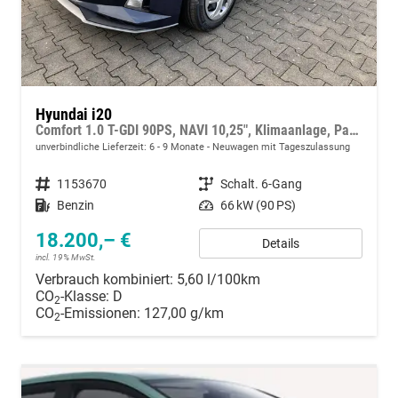
Hyundai i20
Comfort 1.0 T-GDI 90PS, NAVI 10,25", Klimaanlage, Parksensoren hinten, Rückfahrkamera, Tempomat, Lederlenkrad, Reserverad, Alarm, Armlehne, ZV mit Fernbedienung, Fernlichtassistent, 4x elektr. Fensterheber
unverbindliche Lieferzeit: 6 - 9 Monate
Neuwagen mit Tageszulassung
Fahrzeugnummer
1153670
Getriebe
Schalt. 6-Gang
Kraftstoff
Benzin
Leistung
66 kW (90 PS)
18.200,– €
Details
incl. 19% MwSt.
Verbrauch kombiniert:
5,60 l/100km
CO
-Klasse:
D
2
CO
-Emissionen:
127,00 g/km
2