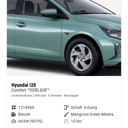
Hyundai i20
Comfort *VORLAUF*
unverbindliche Lieferzeit:
6 Monate
Neuwagen
Fahrzeugnummer
1214569
Getriebe
Schalt. 6-Gang
Kraftstoff
Benzin
Außenfarbe
Mangrove Green Mineraleffekt
Leistung
66 kW (90 PS)
Kilometerstand
10 km