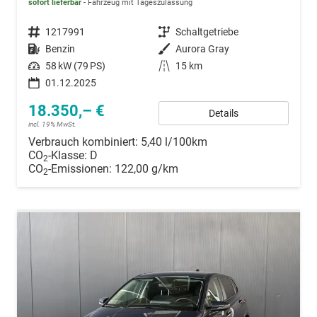
sofort lieferbar
Fahrzeug mit Tageszulassung
Fahrzeugnummer
1217991
Getriebe
Schaltgetriebe
Kraftstoff
Benzin
Außenfarbe
Aurora Gray
Leistung
58 kW (79 PS)
Kilometerstand
15 km
01.12.2025
18.350,– €
Details
incl. 19% MwSt.
Verbrauch kombiniert:
5,40 l/100km
CO
-Klasse:
D
2
CO
-Emissionen:
122,00 g/km
2