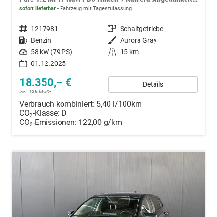
sofort lieferbar
Fahrzeug mit Tageszulassung
Fahrzeugnummer
1217981
Getriebe
Schaltgetriebe
Kraftstoff
Benzin
Außenfarbe
Aurora Gray
Leistung
58 kW (79 PS)
Kilometerstand
15 km
01.12.2025
18.350,– €
Details
incl. 19% MwSt.
Verbrauch kombiniert:
5,40 l/100km
CO
-Klasse:
D
2
CO
-Emissionen:
122,00 g/km
2