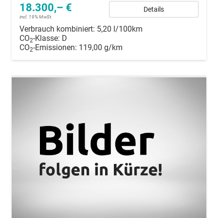
18.300,– €
Details
incl. 19% MwSt.
Verbrauch kombiniert:
5,20 l/100km
CO
-Klasse:
D
2
CO
-Emissionen:
119,00 g/km
2