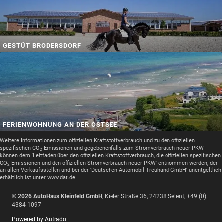
GESTÜT BRODERSDORF
FERIENWOHNUNG AN DER OSTSEE
Weitere Informationen zum offiziellen Kraftstoffverbrauch und zu den offiziellen
spezifischen CO
-Emissionen und gegebenenfalls zum Stromverbrauch neuer PKW
2
können dem 'Leitfaden über den offiziellen Kraftstoffverbrauch, die offiziellen spezifischen
CO
-Emissionen und den offiziellen Stromverbrauch neuer PKW' entnommen werden, der
2
an allen Verkaufsstellen und bei der 'Deutschen Automobil Treuhand GmbH' unentgeltlich
erhältlich ist unter www.dat.de.
© 2026
AutoHaus Kleinfeld GmbH
,
Kieler Straße 36
,
24238
Selent,
+49 (0)
4384 1097
Powered by Autrado