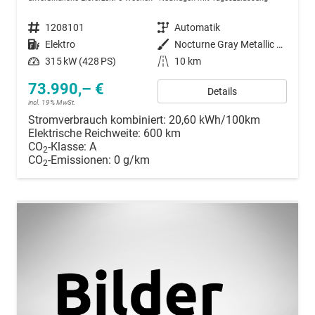
Fahrzeugnummer
1208101
Getriebe
Automatik
Kraftstoff
Elektro
Außenfarbe
Nocturne Gray Metallic T2G
Leistung
315 kW (428 PS)
Kilometerstand
10 km
73.990,– €
Details
incl. 19% MwSt.
Stromverbrauch kombiniert:
20,60 kWh/100km
Elektrische Reichweite:
600 km
CO
-Klasse:
A
2
CO
-Emissionen:
0 g/km
2