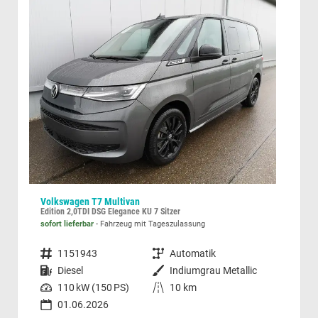
Volkswagen T7 Multivan
Hyu
Edition 2,0TDI DSG Elegance KÜ 7 Sitzer
sofort lieferbar
Fahrzeug mit Tageszulassung
sofor
Fahrzeugnummer
1151943
Getriebe
Automatik
Fahrzeugnummer
Kraftstoff
Diesel
Außenfarbe
Indiumgrau Metallic
Kraftstoff
Leistung
110 kW (150 PS)
Kilometerstand
10 km
Leistung
01.06.2026