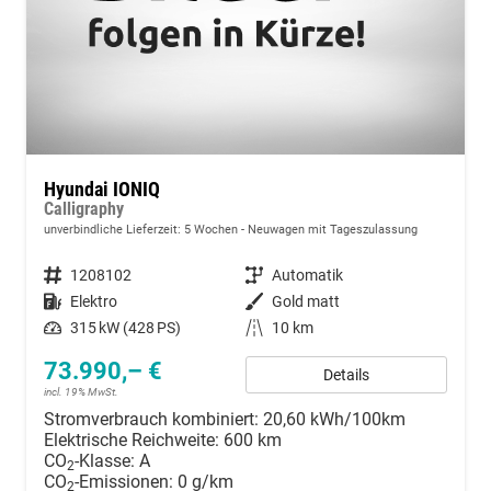
Hyundai IONIQ
Calligraphy
unverbindliche Lieferzeit:
5 Wochen
Neuwagen mit Tageszulassung
Fahrzeugnummer
1208102
Getriebe
Automatik
Kraftstoff
Elektro
Außenfarbe
Gold matt
Leistung
315 kW (428 PS)
Kilometerstand
10 km
73.990,– €
Details
incl. 19% MwSt.
Stromverbrauch kombiniert:
20,60 kWh/100km
Elektrische Reichweite:
600 km
CO
-Klasse:
A
2
CO
-Emissionen:
0 g/km
2