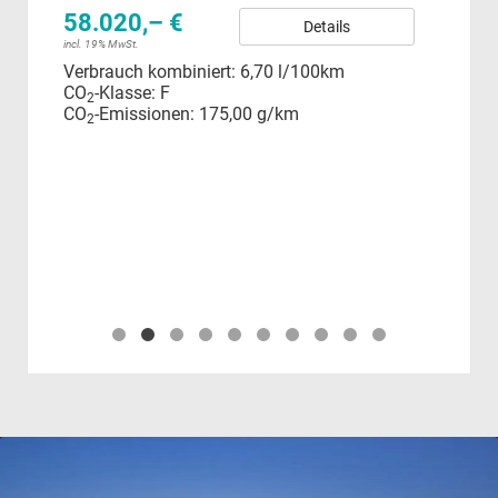
58.020,– €
26
Details
incl. 19% MwSt.
incl.
Verbrauch kombiniert:
6,70 l/100km
Ver
CO
-Klasse:
F
CO
2
CO
-Emissionen:
175,00 g/km
CO
2