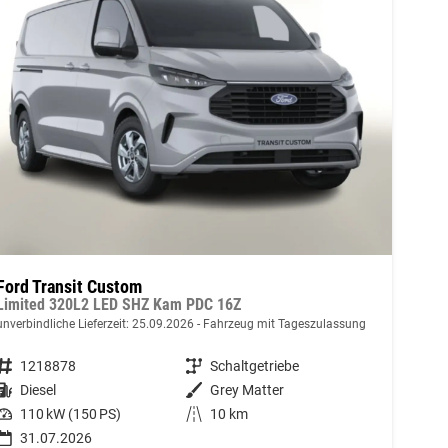
Ford Transit Custom
Limited 320L2 LED SHZ Kam PDC 16Z
unverbindliche Lieferzeit:
25.09.2026
Fahrzeug mit Tageszulassung
Fahrzeugnummer
1218878
Getriebe
Schaltgetriebe
Kraftstoff
Diesel
Außenfarbe
Grey Matter
Leistung
110 kW (150 PS)
Kilometerstand
10 km
31.07.2026