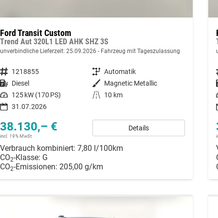
Ford Transit Custom
Trend Aut 320L1 LED AHK SHZ 3S
unverbindliche Lieferzeit:
25.09.2026
Fahrzeug mit Tageszulassung
Fahrzeugnummer
1218855
Getriebe
Automatik
Kraftstoff
Diesel
Außenfarbe
Magnetic Metallic
Leistung
125 kW (170 PS)
Kilometerstand
10 km
31.07.2026
38.130,– €
Details
incl. 19% MwSt.
Verbrauch kombiniert:
7,80 l/100km
CO
-Klasse:
G
2
CO
-Emissionen:
205,00 g/km
2