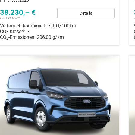
38.230,– €
Details
incl. 19% MwSt.
Verbrauch kombiniert:
7,90 l/100km
CO
-Klasse:
G
2
CO
-Emissionen:
206,00 g/km
2