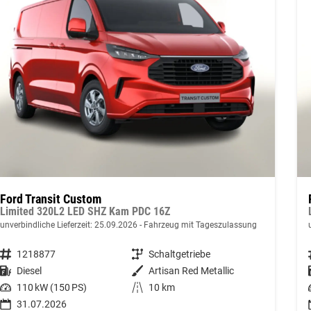
Ford Transit Custom
Limited 320L2 LED SHZ Kam PDC 16Z
unverbindliche Lieferzeit:
25.09.2026
Fahrzeug mit Tageszulassung
Fahrzeugnummer
1218877
Getriebe
Schaltgetriebe
Kraftstoff
Diesel
Außenfarbe
Artisan Red Metallic
Leistung
110 kW (150 PS)
Kilometerstand
10 km
31.07.2026