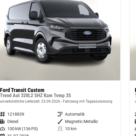
Ford Transit Custom
Trend Aut 320L2 SHZ Kam Temp 3S
unverbindliche Lieferzeit:
25.09.2026
Fahrzeug mit Tageszulassung
Fahrzeugnummer
1218839
Getriebe
Automatik
Kraftstoff
Diesel
Außenfarbe
Magnetic Metallic
Leistung
100 kW (136 PS)
Kilometerstand
10 km
31.07.2026