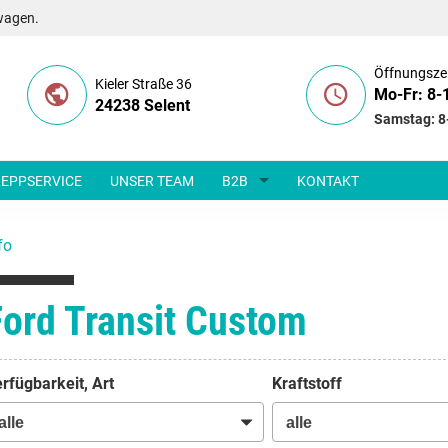
wagen.
Öffnungsze
Kieler Straße 36
Mo-Fr: 8-
24238 Selent
Samstag: 8
EPPSERVICE
UNSER TEAM
B2B
KONTAKT
fo
Ford Transit Custom
rfügbarkeit, Art
Kraftstoff