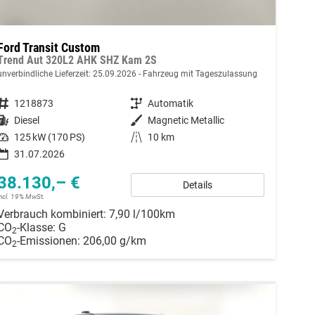
Ford Transit Custom
Trend Aut 320L2 AHK SHZ Kam 2S
unverbindliche Lieferzeit:
25.09.2026
Fahrzeug mit Tageszulassung
Fahrzeugnummer
1218873
Getriebe
Automatik
Kraftstoff
Diesel
Außenfarbe
Magnetic Metallic
Leistung
125 kW (170 PS)
Kilometerstand
10 km
31.07.2026
38.130,– €
Details
incl. 19% MwSt.
Verbrauch kombiniert:
7,90 l/100km
CO
-Klasse:
G
2
CO
-Emissionen:
206,00 g/km
2