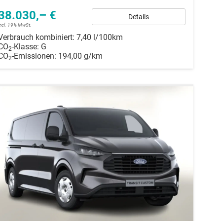
38.030,– €
Details
incl. 19% MwSt.
Verbrauch kombiniert:
7,40 l/100km
CO
-Klasse:
G
2
CO
-Emissionen:
194,00 g/km
2