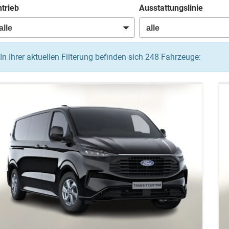
trieb
Ausstattungslinie
In Ihrer aktuellen Filterung befinden sich
248
Fahrzeuge: