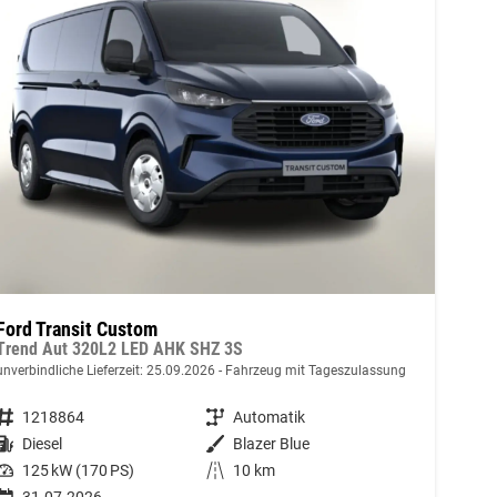
Ford Transit Custom
Trend Aut 320L2 LED AHK SHZ 3S
unverbindliche Lieferzeit:
25.09.2026
Fahrzeug mit Tageszulassung
Fahrzeugnummer
1218864
Getriebe
Automatik
Kraftstoff
Diesel
Außenfarbe
Blazer Blue
Leistung
125 kW (170 PS)
Kilometerstand
10 km
31.07.2026