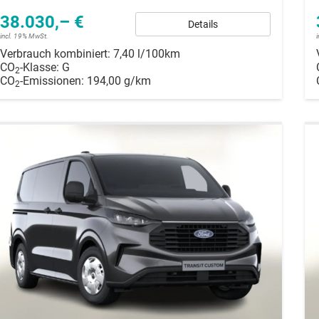
38.030,– €
Details
incl. 19% MwSt.
Verbrauch kombiniert:
7,40 l/100km
CO
-Klasse:
G
2
CO
-Emissionen:
194,00 g/km
2