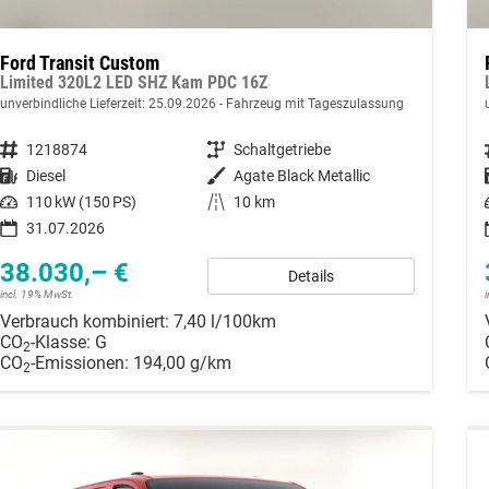
Ford Transit Custom
Limited 320L2 LED SHZ Kam PDC 16Z
unverbindliche Lieferzeit:
25.09.2026
Fahrzeug mit Tageszulassung
Fahrzeugnummer
1218874
Getriebe
Schaltgetriebe
Kraftstoff
Diesel
Außenfarbe
Agate Black Metallic
Leistung
110 kW (150 PS)
Kilometerstand
10 km
31.07.2026
38.030,– €
Details
incl. 19% MwSt.
Verbrauch kombiniert:
7,40 l/100km
CO
-Klasse:
G
2
CO
-Emissionen:
194,00 g/km
2