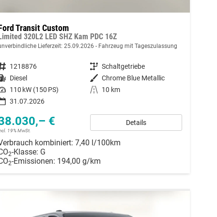
Ford Transit Custom
Limited 320L2 LED SHZ Kam PDC 16Z
unverbindliche Lieferzeit:
25.09.2026
Fahrzeug mit Tageszulassung
Fahrzeugnummer
1218876
Getriebe
Schaltgetriebe
Kraftstoff
Diesel
Außenfarbe
Chrome Blue Metallic
Leistung
110 kW (150 PS)
Kilometerstand
10 km
31.07.2026
38.030,– €
Details
incl. 19% MwSt.
Verbrauch kombiniert:
7,40 l/100km
CO
-Klasse:
G
2
CO
-Emissionen:
194,00 g/km
2