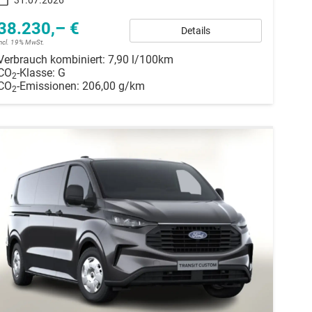
38.230,– €
Details
incl. 19% MwSt.
Verbrauch kombiniert:
7,90 l/100km
CO
-Klasse:
G
2
CO
-Emissionen:
206,00 g/km
2