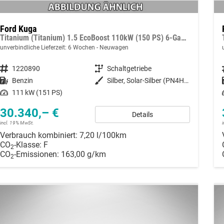
Ford Kuga
Titanium (Titanium) 1.5 EcoBoost 110kW (150 PS) 6-Gang Schaltgetriebe
unverbindliche Lieferzeit:
6 Wochen
Neuwagen
Fahrzeugnummer
1220890
Getriebe
Schaltgetriebe
Kraftstoff
Benzin
Außenfarbe
Silber, Solar-Silber (PN4HS0)
Leistung
111 kW (151 PS)
30.340,– €
Details
incl. 19% MwSt.
Verbrauch kombiniert:
7,20 l/100km
CO
-Klasse:
F
2
CO
-Emissionen:
163,00 g/km
2