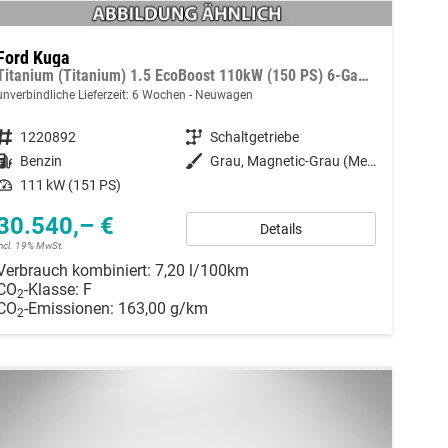
Ford Kuga
Titanium (Titanium) 1.5 EcoBoost 110kW (150 PS) 6-Gang Schaltgetriebe
unverbindliche Lieferzeit:
6 Wochen
Neuwagen
Fahrzeugnummer
1220892
Getriebe
Schaltgetriebe
Kraftstoff
Benzin
Außenfarbe
Grau, Magnetic-Grau (Metallic) (PN4DQ0)
Leistung
111 kW (151 PS)
30.540,– €
Details
incl. 19% MwSt.
Verbrauch kombiniert:
7,20 l/100km
CO
-Klasse:
F
2
CO
-Emissionen:
163,00 g/km
2