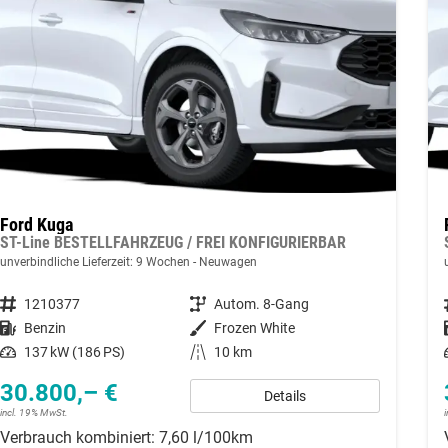
Ford Kuga
ST-Line BESTELLFAHRZEUG / FREI KONFIGURIERBAR
unverbindliche Lieferzeit:
9 Wochen
Neuwagen
Fahrzeugnummer
1210377
Getriebe
Autom. 8-Gang
Kraftstoff
Benzin
Außenfarbe
Frozen White
Leistung
137 kW (186 PS)
Kilometerstand
10 km
30.800,– €
Details
incl. 19% MwSt.
Verbrauch kombiniert:
7,60 l/100km