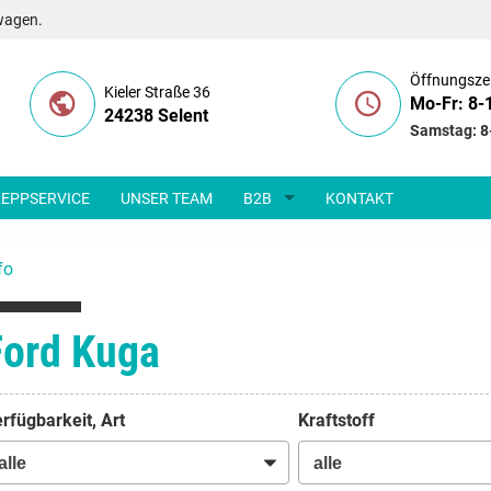
wagen.
Öffnungsze
Kieler Straße 36
Mo-Fr: 8-
24238 Selent
Samstag: 8
EPPSERVICE
UNSER TEAM
B2B
KONTAKT
fo
Ford Kuga
rfügbarkeit, Art
Kraftstoff