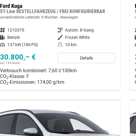
Ford Kuga
ST-Line BESTELLFAHRZEUG / FREI KONFIGURIERBAR
unverbindliche Lieferzeit:
9 Wochen
Neuwagen
Fahrzeugnummer
1210375
Getriebe
Autom. 8-Gang
Kraftstoff
Benzin
Außenfarbe
Frozen White
Leistung
137 kW (186 PS)
Kilometerstand
10 km
30.800,– €
Details
incl. 19% MwSt.
Verbrauch kombiniert:
7,60 l/100km
CO
-Klasse:
F
2
CO
-Emissionen:
174,00 g/km
2