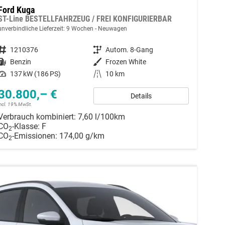
Ford Kuga
ST-Line BESTELLFAHRZEUG / FREI KONFIGURIERBAR
unverbindliche Lieferzeit:
9 Wochen
Neuwagen
Fahrzeugnummer
1210376
Getriebe
Autom. 8-Gang
Kraftstoff
Benzin
Außenfarbe
Frozen White
Leistung
137 kW (186 PS)
Kilometerstand
10 km
30.800,– €
Details
incl. 19% MwSt.
Verbrauch kombiniert:
7,60 l/100km
CO
-Klasse:
F
2
CO
-Emissionen:
174,00 g/km
2