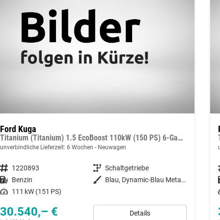
Ford Kuga
Titanium (Titanium) 1.5 EcoBoost 110kW (150 PS) 6-Gang Schaltgetriebe
unverbindliche Lieferzeit:
6 Wochen
Neuwagen
Fahrzeugnummer
1220893
Getriebe
Schaltgetriebe
Kraftstoff
Benzin
Außenfarbe
Blau, Dynamic-Blau Metallic (PN4FZ0)
Leistung
111 kW (151 PS)
30.540,– €
Details