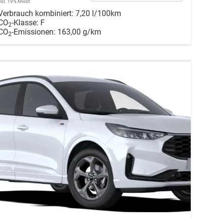
incl. 19% MwSt.
Verbrauch kombiniert:
7,20 l/100km
CO
-Klasse:
F
2
CO
-Emissionen:
163,00 g/km
2