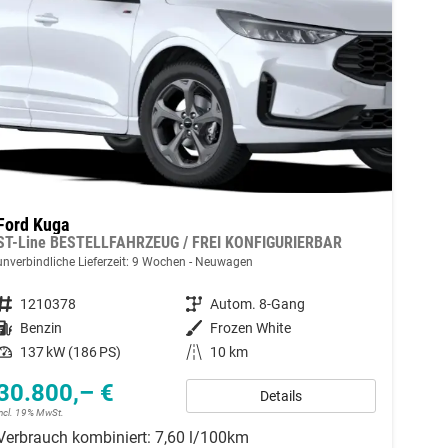
Ford Kuga
ST-Line BESTELLFAHRZEUG / FREI KONFIGURIERBAR
unverbindliche Lieferzeit:
9 Wochen
Neuwagen
Fahrzeugnummer
1210378
Getriebe
Autom. 8-Gang
Kraftstoff
Benzin
Außenfarbe
Frozen White
Leistung
137 kW (186 PS)
Kilometerstand
10 km
30.800,– €
Details
incl. 19% MwSt.
Verbrauch kombiniert:
7,60 l/100km