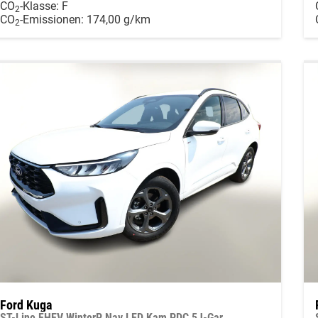
CO
-Klasse:
F
2
CO
-Emissionen:
174,00 g/km
2
Ford Kuga
ST-Line FHEV WinterP Nav LED Kam PDC 5J-Gar