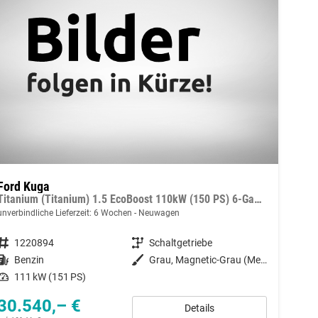
Ford Kuga
Titanium (Titanium) 1.5 EcoBoost 110kW (150 PS) 6-Gang Schaltgetriebe
unverbindliche Lieferzeit:
6 Wochen
Neuwagen
Fahrzeugnummer
1220894
Getriebe
Schaltgetriebe
Kraftstoff
Benzin
Außenfarbe
Grau, Magnetic-Grau (Metallic) (PN4DQ0)
Leistung
111 kW (151 PS)
30.540,– €
Details