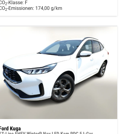
CO
-Klasse:
F
2
CO
-Emissionen:
174,00 g/km
2
Ford Kuga
ST-Line FHEV WinterP Nav LED Kam PDC 5J-Gar