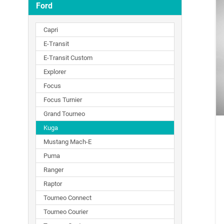
Ford
Capri
E-Transit
E-Transit Custom
Explorer
Focus
Focus Turnier
Grand Tourneo
Kuga
Mustang Mach-E
Puma
Ranger
Raptor
Tourneo Connect
Tourneo Courier