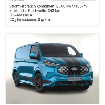
incl. 19% MwSt.
Stromverbrauch kombiniert:
23,80 kWh/100km
Elektrische Reichweite:
343 km
CO
-Klasse:
A
2
CO
-Emissionen:
0 g/km
2