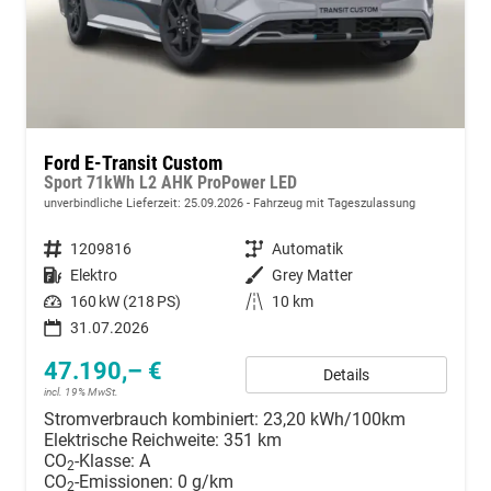
Ford E-Transit Custom
Sport 71kWh L2 AHK ProPower LED
unverbindliche Lieferzeit:
25.09.2026
Fahrzeug mit Tageszulassung
Fahrzeugnummer
1209816
Getriebe
Automatik
Kraftstoff
Elektro
Außenfarbe
Grey Matter
Leistung
160 kW (218 PS)
Kilometerstand
10 km
31.07.2026
47.190,– €
Details
incl. 19% MwSt.
Stromverbrauch kombiniert:
23,20 kWh/100km
Elektrische Reichweite:
351 km
CO
-Klasse:
A
2
CO
-Emissionen:
0 g/km
2