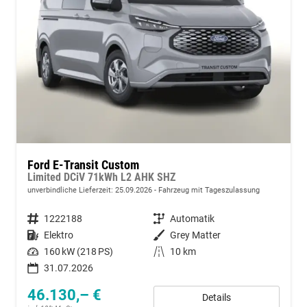
Ford E-Transit Custom
Limited DCiV 71kWh L2 AHK SHZ
unverbindliche Lieferzeit:
25.09.2026
Fahrzeug mit Tageszulassung
Fahrzeugnummer
1222188
Getriebe
Automatik
Kraftstoff
Elektro
Außenfarbe
Grey Matter
Leistung
160 kW (218 PS)
Kilometerstand
10 km
31.07.2026
46.130,– €
Details