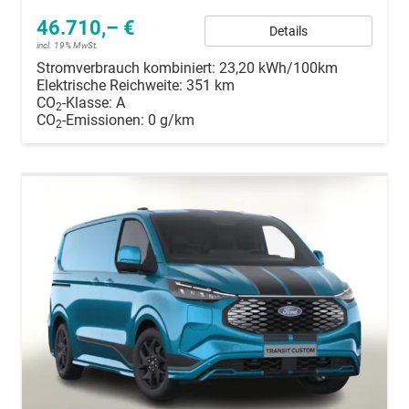
46.710,– €
Details
incl. 19% MwSt.
Stromverbrauch kombiniert:
23,20 kWh/100km
Elektrische Reichweite:
351 km
CO
-Klasse:
A
2
CO
-Emissionen:
0 g/km
2