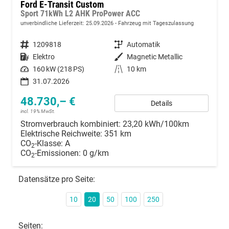
Ford E-Transit Custom
Sport 71kWh L2 AHK ProPower ACC
unverbindliche Lieferzeit:
25.09.2026
Fahrzeug mit Tageszulassung
Fahrzeugnummer
1209818
Getriebe
Automatik
Kraftstoff
Elektro
Außenfarbe
Magnetic Metallic
Leistung
160 kW (218 PS)
Kilometerstand
10 km
31.07.2026
48.730,– €
Details
incl. 19% MwSt.
Stromverbrauch kombiniert:
23,20 kWh/100km
Elektrische Reichweite:
351 km
CO
-Klasse:
A
2
CO
-Emissionen:
0 g/km
2
Datensätze pro Seite:
10
20
50
100
250
Seiten: