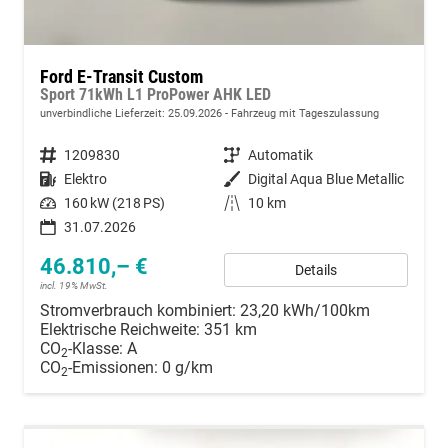
Ford E-Transit Custom
Sport 71kWh L1 ProPower AHK LED
unverbindliche Lieferzeit:
25.09.2026
Fahrzeug mit Tageszulassung
Fahrzeugnummer
1209830
Getriebe
Automatik
Kraftstoff
Elektro
Außenfarbe
Digital Aqua Blue Metallic
Leistung
160 kW (218 PS)
Kilometerstand
10 km
31.07.2026
46.810,– €
Details
incl. 19% MwSt.
Stromverbrauch kombiniert:
23,20 kWh/100km
Elektrische Reichweite:
351 km
CO
-Klasse:
A
2
CO
-Emissionen:
0 g/km
2