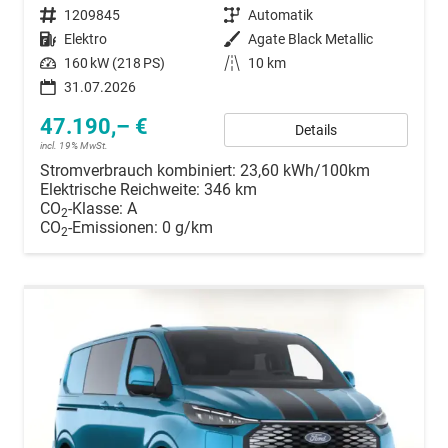
Fahrzeugnummer
1209845
Getriebe
Automatik
Kraftstoff
Elektro
Außenfarbe
Agate Black Metallic
Leistung
160 kW (218 PS)
Kilometerstand
10 km
31.07.2026
47.190,– €
Details
incl. 19% MwSt.
Stromverbrauch kombiniert:
23,60 kWh/100km
Elektrische Reichweite:
346 km
CO
-Klasse:
A
2
CO
-Emissionen:
0 g/km
2