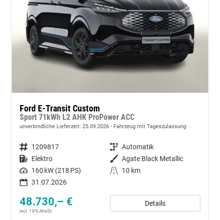
Ford E-Transit Custom
Sport 71kWh L2 AHK ProPower ACC
unverbindliche Lieferzeit:
25.09.2026
Fahrzeug mit Tageszulassung
Fahrzeugnummer
1209817
Getriebe
Automatik
Kraftstoff
Elektro
Außenfarbe
Agate Black Metallic
Leistung
160 kW (218 PS)
Kilometerstand
10 km
31.07.2026
48.730,– €
Details
incl. 19% MwSt.