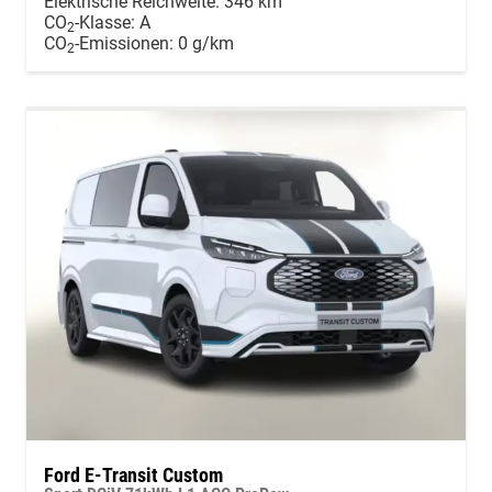
Elektrische Reichweite:
346 km
CO
-Klasse:
A
2
CO
-Emissionen:
0 g/km
2
Ford E-Transit Custom