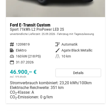
Ford E-Transit Custom
Sport 71kWh L2 ProPower LED 2S
unverbindliche Lieferzeit:
25.09.2026
Fahrzeug mit Tageszulassung
Fahrzeugnummer
1209819
Getriebe
Automatik
Kraftstoff
Elektro
Außenfarbe
Agate Black Metallic
Leistung
160 kW (218 PS)
Kilometerstand
10 km
31.07.2026
46.900,– €
Details
incl. 19% MwSt.
Stromverbrauch kombiniert:
23,20 kWh/100km
Elektrische Reichweite:
351 km
CO
-Klasse:
A
2
CO
-Emissionen:
0 g/km
2