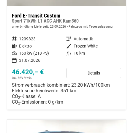
Ford E-Transit Custom
Sport 71kWh L1 ACC AHK Kam360
unverbindliche Lieferzeit:
25.09.2026
Fahrzeug mit Tageszulassung
Fahrzeugnummer
1209823
Getriebe
Automatik
Kraftstoff
Elektro
Außenfarbe
Frozen White
Leistung
160 kW (218 PS)
Kilometerstand
10 km
31.07.2026
46.420,– €
Details
incl. 19% MwSt.
Stromverbrauch kombiniert:
23,20 kWh/100km
Elektrische Reichweite:
351 km
CO
-Klasse:
A
2
CO
-Emissionen:
0 g/km
2