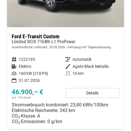
Ford E-Transit Custom
Limited DCiV 71kWh L1 ProPower
unverbindliche Lieferzeit:
25.09.2026
Fahrzeug mit Tageszulassung
Fahrzeugnummer
1222185
Getriebe
Automatik
Kraftstoff
Elektro
Außenfarbe
Agate Black Metallic
Leistung
160 kW (218 PS)
Kilometerstand
10 km
31.07.2026
46.900,– €
Details
incl. 19% MwSt.
Stromverbrauch kombiniert:
23,80 kWh/100km
Elektrische Reichweite:
343 km
CO
-Klasse:
A
2
CO
-Emissionen:
0 g/km
2