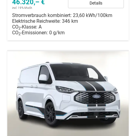
46.320,– €
Details
incl. 19% MwSt.
Stromverbrauch kombiniert:
23,60 kWh/100km
Elektrische Reichweite:
346 km
CO
-Klasse:
A
2
CO
-Emissionen:
0 g/km
2