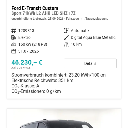
Ford E-Transit Custom
Sport 71kWh L2 AHK LED SHZ 17Z
unverbindliche Lieferzeit:
25.09.2026
Fahrzeug mit Tageszulassung
Fahrzeugnummer
1209813
Getriebe
Automatik
Kraftstoff
Elektro
Außenfarbe
Digital Aqua Blue Metallic
Leistung
160 kW (218 PS)
Kilometerstand
10 km
31.07.2026
46.230,– €
Details
incl. 19% MwSt.
Stromverbrauch kombiniert:
23,20 kWh/100km
Elektrische Reichweite:
351 km
CO
-Klasse:
A
2
CO
-Emissionen:
0 g/km
2