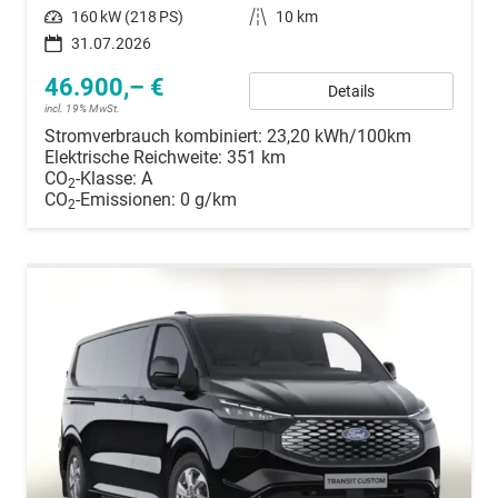
Leistung
160 kW (218 PS)
Kilometerstand
10 km
31.07.2026
46.900,– €
Details
incl. 19% MwSt.
Stromverbrauch kombiniert:
23,20 kWh/100km
Elektrische Reichweite:
351 km
CO
-Klasse:
A
2
CO
-Emissionen:
0 g/km
2