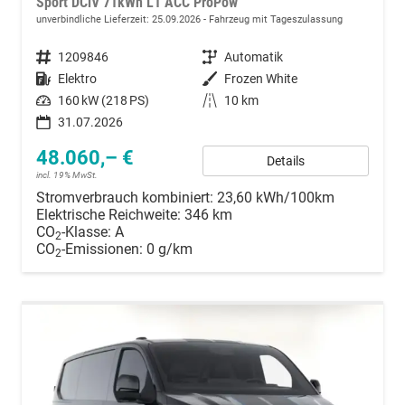
Sport DCiV 71kWh L1 ACC ProPow
unverbindliche Lieferzeit:
25.09.2026
Fahrzeug mit Tageszulassung
Fahrzeugnummer
1209846
Getriebe
Automatik
Kraftstoff
Elektro
Außenfarbe
Frozen White
Leistung
160 kW (218 PS)
Kilometerstand
10 km
31.07.2026
48.060,– €
Details
incl. 19% MwSt.
Stromverbrauch kombiniert:
23,60 kWh/100km
Elektrische Reichweite:
346 km
CO
-Klasse:
A
2
CO
-Emissionen:
0 g/km
2