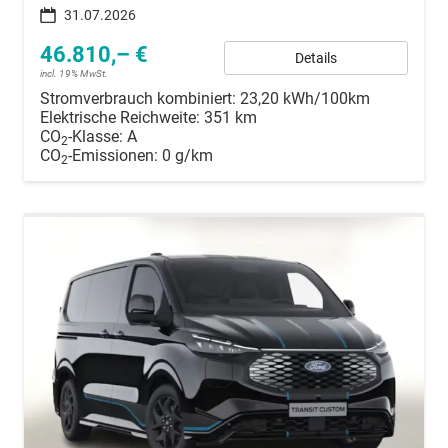
31.07.2026
46.810,– €
Details
incl. 19% MwSt.
Stromverbrauch kombiniert:
23,20 kWh/100km
Elektrische Reichweite:
351 km
CO
-Klasse:
A
2
CO
-Emissionen:
0 g/km
2