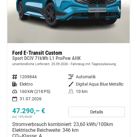
Ford E-Transit Custom
Sport DCiV 71kWh L1 ProPow AHK
unverbindliche Lieferzeit:
25.09.2026
Fahrzeug mit Tageszulassung
Fahrzeugnummer
1209844
Getriebe
Automatik
Kraftstoff
Elektro
Außenfarbe
Digital Aqua Blue Metallic
Leistung
160 kW (218 PS)
Kilometerstand
10 km
31.07.2026
47.290,– €
Details
incl. 19% MwSt.
Stromverbrauch kombiniert:
23,60 kWh/100km
Elektrische Reichweite:
346 km
CO
-Klasse:
A