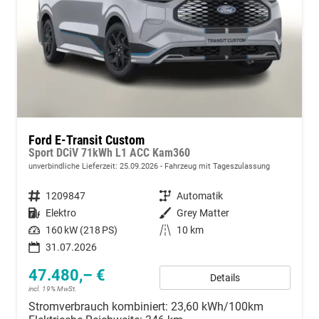
Ford E-Transit Custom
Sport DCiV 71kWh L1 ACC Kam360
unverbindliche Lieferzeit:
25.09.2026
Fahrzeug mit Tageszulassung
Fahrzeugnummer
1209847
Getriebe
Automatik
Kraftstoff
Elektro
Außenfarbe
Grey Matter
Leistung
160 kW (218 PS)
Kilometerstand
10 km
31.07.2026
47.480,– €
Details
incl. 19% MwSt.
Stromverbrauch kombiniert:
23,60 kWh/100km