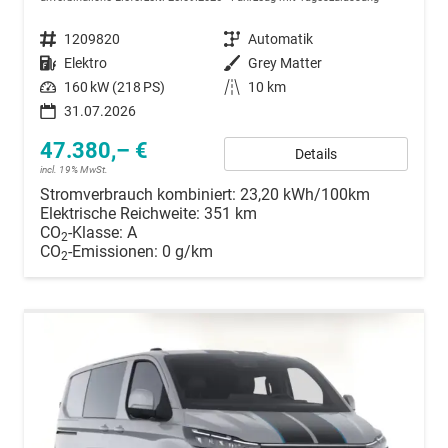
Fahrzeugnummer
1209820
Getriebe
Automatik
Kraftstoff
Elektro
Außenfarbe
Grey Matter
Leistung
160 kW (218 PS)
Kilometerstand
10 km
31.07.2026
47.380,– €
Details
incl. 19% MwSt.
Stromverbrauch kombiniert:
23,20 kWh/100km
Elektrische Reichweite:
351 km
CO
-Klasse:
A
2
CO
-Emissionen:
0 g/km
2