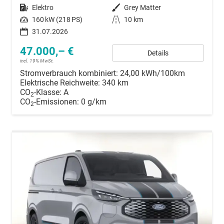
Kraftstoff
Elektro
Außenfarbe
Grey Matter
Leistung
160 kW (218 PS)
Kilometerstand
10 km
31.07.2026
47.000,– €
Details
incl. 19% MwSt.
Stromverbrauch kombiniert:
24,00 kWh/100km
Elektrische Reichweite:
340 km
CO
-Klasse:
A
2
CO
-Emissionen:
0 g/km
2