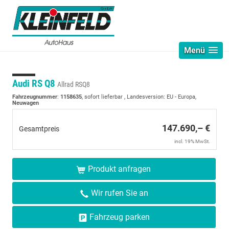
Menü
Audi RS Q8
Allrad RSQ8
Fahrzeugnummer
:
1158635
,
sofort lieferbar
, Landesversion: EU - Europa,
Neuwagen
147.690,– €
Gesamtpreis
incl. 19% MwSt.
Produkt anfragen
Wir rufen Sie an
Fahrzeug parken