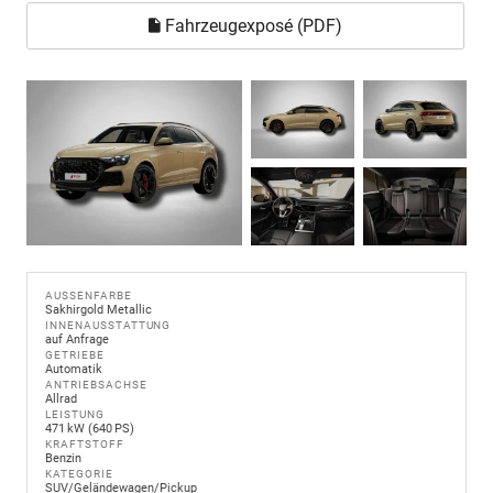
Fahrzeugexposé (PDF)
AUSSENFARBE
Sakhirgold Metallic
INNENAUSSTATTUNG
auf Anfrage
GETRIEBE
Automatik
ANTRIEBSACHSE
Allrad
LEISTUNG
471 kW (640 PS)
KRAFTSTOFF
Benzin
KATEGORIE
SUV/Geländewagen/Pickup