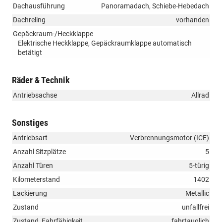
Dachausführung
Panoramadach, Schiebe-Hebedach
Dachreling
vorhanden
Gepäckraum-/Heckklappe
Elektrische Heckklappe, Gepäckraumklappe automatisch
betätigt
Räder & Technik
Antriebsachse
Allrad
Sonstiges
Antriebsart
Verbrennungsmotor (ICE)
Anzahl Sitzplätze
5
Anzahl Türen
5-türig
Kilometerstand
1402
Lackierung
Metallic
Zustand
unfallfrei
Zustand, Fahrfähigkeit
fahrtauglich