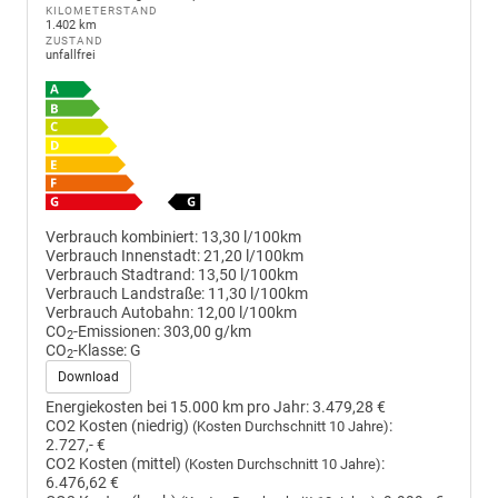
KILOMETERSTAND
1.402 km
ZUSTAND
unfallfrei
Verbrauch kombiniert:
13,30 l/100km
Verbrauch Innenstadt:
21,20 l/100km
Verbrauch Stadtrand:
13,50 l/100km
Verbrauch Landstraße:
11,30 l/100km
Verbrauch Autobahn:
12,00 l/100km
CO
-Emissionen:
303,00 g/km
2
CO
-Klasse:
G
2
Download
Energiekosten bei 15.000 km pro Jahr:
3.479,28 €
CO2 Kosten (niedrig)
:
(Kosten Durchschnitt 10 Jahre)
2.727,- €
CO2 Kosten (mittel)
:
(Kosten Durchschnitt 10 Jahre)
6.476,62 €