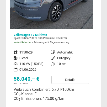
Volkswagen T7 Multivan
Skod
Sport Edition 2,0TDI DSG Premium LÜ 5 Sitzer
sofort lieferbar
Fahrzeug mit Tageszulassung
unve
Fahrzeugnummer
1150629
Getriebe
Automatik
Fahrzeugnummer
z
Kraftstoff
Diesel
Außenfarbe
Puregrey
Kraftstoff
Leistung
110 kW (150 PS)
Kilometerstand
10 km
25
01.06.2026
incl.
Ver
58.040,– €
Details
CO
incl. 19% MwSt.
CO
Verbrauch kombiniert:
6,70 l/100km
CO
-Klasse:
F
2
CO
-Emissionen:
175,00 g/km
2