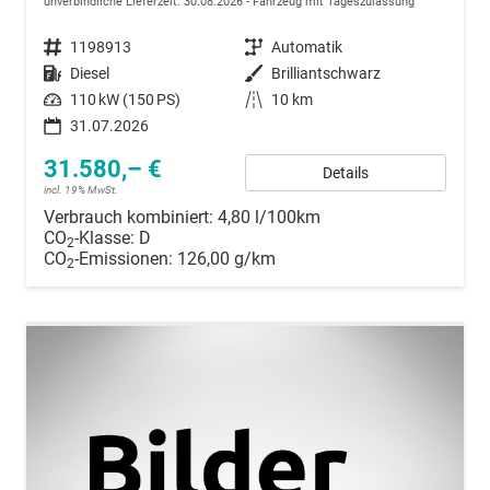
unverbindliche Lieferzeit:
30.08.2026
Fahrzeug mit Tageszulassung
Fahrzeugnummer
1198913
Getriebe
Automatik
Kraftstoff
Diesel
Außenfarbe
Brilliantschwarz
Leistung
110 kW (150 PS)
Kilometerstand
10 km
31.07.2026
31.580,– €
Details
incl. 19% MwSt.
Verbrauch kombiniert:
4,80 l/100km
CO
-Klasse:
D
2
CO
-Emissionen:
126,00 g/km
2