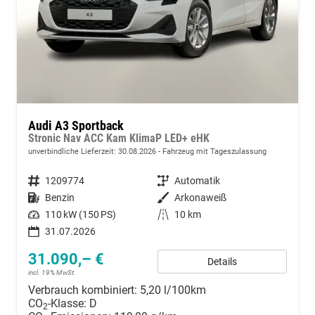
Audi A3 Sportback
Stronic Nav ACC Kam KlimaP LED+ eHK
unverbindliche Lieferzeit:
30.08.2026
Fahrzeug mit Tageszulassung
Fahrzeugnummer
1209774
Getriebe
Automatik
Kraftstoff
Benzin
Außenfarbe
Arkonaweiß
Leistung
110 kW (150 PS)
Kilometerstand
10 km
31.07.2026
31.090,– €
Details
incl. 19% MwSt.
Verbrauch kombiniert:
5,20 l/100km
CO
-Klasse:
D
2