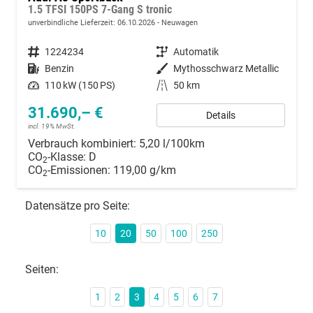
1.5 TFSI 150PS 7-Gang S tronic
unverbindliche Lieferzeit:
06.10.2026
Neuwagen
Fahrzeugnummer
1224234
Getriebe
Automatik
Kraftstoff
Benzin
Außenfarbe
Mythosschwarz Metallic
Leistung
110 kW (150 PS)
Kilometerstand
50 km
31.690,– €
Details
incl. 19% MwSt.
Verbrauch kombiniert:
5,20 l/100km
CO
-Klasse:
D
2
CO
-Emissionen:
119,00 g/km
2
Datensätze pro Seite:
10
20
50
100
250
Seiten:
1
2
3
4
5
6
7