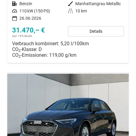
Kraftstoff
Benzin
Außenfarbe
Manhattangrau Metallic
Leistung
110 kW (150 PS)
Kilometerstand
10 km
26.06.2026
31.470,– €
Details
incl. 19% MwSt.
Verbrauch kombiniert:
5,20 l/100km
CO
-Klasse:
D
2
CO
-Emissionen:
119,00 g/km
2