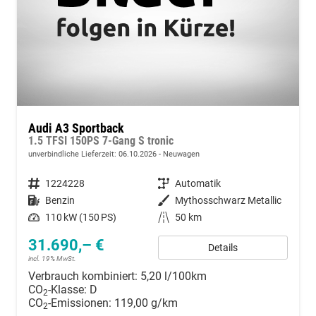
Audi A3 Sportback
1.5 TFSI 150PS 7-Gang S tronic
unverbindliche Lieferzeit:
06.10.2026
Neuwagen
Fahrzeugnummer
1224228
Getriebe
Automatik
Kraftstoff
Benzin
Außenfarbe
Mythosschwarz Metallic
Leistung
110 kW (150 PS)
Kilometerstand
50 km
31.690,– €
Details
incl. 19% MwSt.
Verbrauch kombiniert:
5,20 l/100km
CO
-Klasse:
D
2
CO
-Emissionen:
119,00 g/km
2