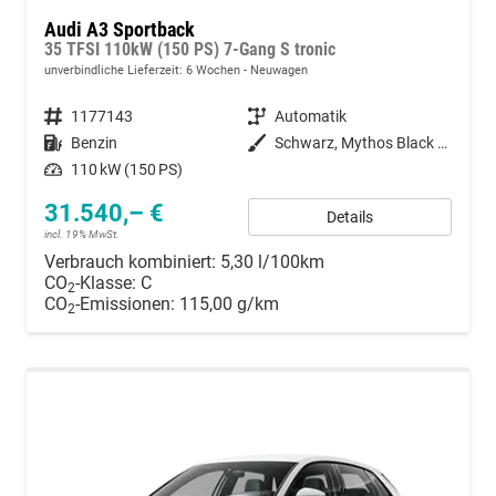
Audi A3 Sportback
35 TFSI 110kW (150 PS) 7-Gang S tronic
unverbindliche Lieferzeit:
6 Wochen
Neuwagen
Fahrzeugnummer
1177143
Getriebe
Automatik
Kraftstoff
Benzin
Außenfarbe
Schwarz, Mythos Black (0E0E)
Leistung
110 kW (150 PS)
31.540,– €
Details
incl. 19% MwSt.
Verbrauch kombiniert:
5,30 l/100km
CO
-Klasse:
C
2
CO
-Emissionen:
115,00 g/km
2