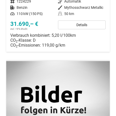
Fahrzeugnummer
1224229
Getriebe
Automatik
Kraftstoff
Benzin
Außenfarbe
Mythosschwarz Metallic
Leistung
110 kW (150 PS)
Kilometerstand
50 km
31.690,– €
Details
incl. 19% MwSt.
Verbrauch kombiniert:
5,20 l/100km
CO
-Klasse:
D
2
CO
-Emissionen:
119,00 g/km
2