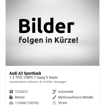
Audi A3 Sportback
1.5 TFSI 150PS 7-Gang S tronic
unverbindliche Lieferzeit:
06.10.2026
Neuwagen
Fahrzeugnummer
1224231
Getriebe
Automatik
Kraftstoff
Benzin
Außenfarbe
Mythosschwarz Metallic
Leistung
110 kW (150 PS)
Kilometerstand
50 km