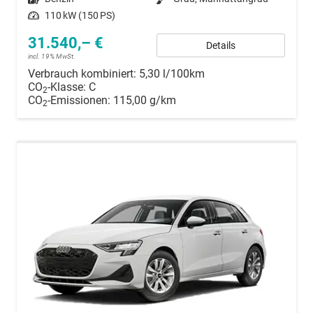
Leistung
110 kW (150 PS)
31.540,– €
Details
incl. 19% MwSt.
Verbrauch kombiniert:
5,30 l/100km
CO
-Klasse:
C
2
CO
-Emissionen:
115,00 g/km
2