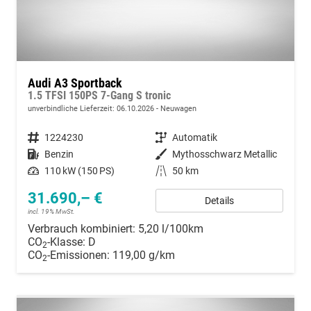
Audi A3 Sportback
1.5 TFSI 150PS 7-Gang S tronic
unverbindliche Lieferzeit:
06.10.2026
Neuwagen
Fahrzeugnummer
1224230
Getriebe
Automatik
Kraftstoff
Benzin
Außenfarbe
Mythosschwarz Metallic
Leistung
110 kW (150 PS)
Kilometerstand
50 km
31.690,– €
Details
incl. 19% MwSt.
Verbrauch kombiniert:
5,20 l/100km
CO
-Klasse:
D
2
CO
-Emissionen:
119,00 g/km
2