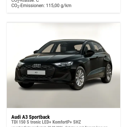
CO
-Klasse:
C
2
CO
-Emissionen:
115,00 g/km
2
Audi A3 Sportback
TDI 150 S tronic LED+ KomfortP+ SHZ