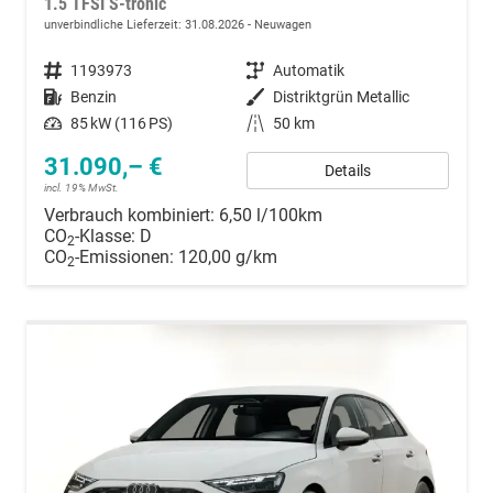
1.5 TFSI S-tronic
unverbindliche Lieferzeit:
31.08.2026
Neuwagen
Fahrzeugnummer
1193973
Getriebe
Automatik
Kraftstoff
Benzin
Außenfarbe
Distriktgrün Metallic
Leistung
85 kW (116 PS)
Kilometerstand
50 km
31.090,– €
Details
incl. 19% MwSt.
Verbrauch kombiniert:
6,50 l/100km
CO
-Klasse:
D
2
CO
-Emissionen:
120,00 g/km
2