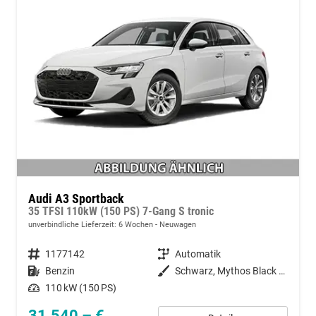
Audi A3 Sportback
35 TFSI 110kW (150 PS) 7-Gang S tronic
unverbindliche Lieferzeit:
6 Wochen
Neuwagen
Fahrzeugnummer
1177142
Getriebe
Automatik
Kraftstoff
Benzin
Außenfarbe
Schwarz, Mythos Black (0E0E)
Leistung
110 kW (150 PS)
31.540,– €