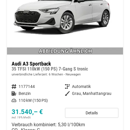
Audi A3 Sportback
35 TFSI 110kW (150 PS) 7-Gang S tronic
unverbindliche Lieferzeit:
6 Wochen
Neuwagen
Fahrzeugnummer
1177144
Getriebe
Automatik
Kraftstoff
Benzin
Außenfarbe
Grau, Manhattangrau
Leistung
110 kW (150 PS)
31.540,– €
Details
incl. 19% MwSt.
Verbrauch kombiniert:
5,30 l/100km