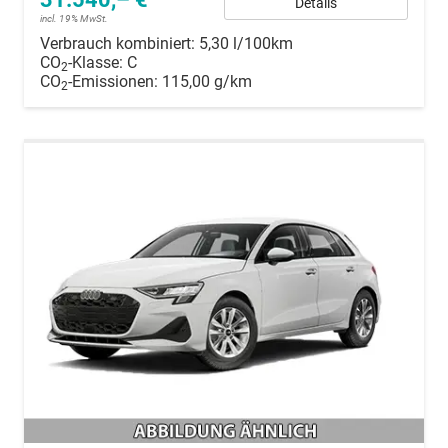
Details
incl. 19% MwSt.
Verbrauch kombiniert:
5,30 l/100km
CO
-Klasse:
C
2
CO
-Emissionen:
115,00 g/km
2