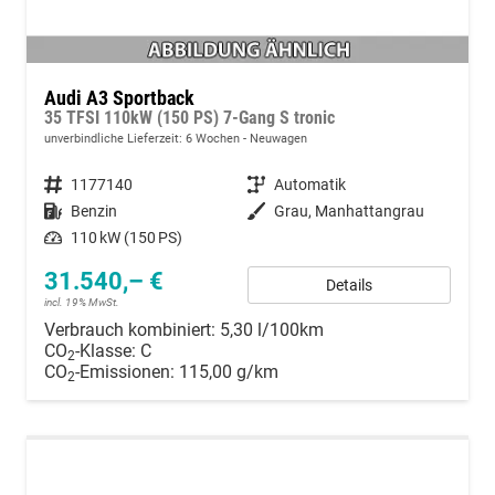
Audi A3 Sportback
35 TFSI 110kW (150 PS) 7-Gang S tronic
unverbindliche Lieferzeit:
6 Wochen
Neuwagen
Fahrzeugnummer
1177140
Getriebe
Automatik
Kraftstoff
Benzin
Außenfarbe
Grau, Manhattangrau
Leistung
110 kW (150 PS)
31.540,– €
Details
incl. 19% MwSt.
Verbrauch kombiniert:
5,30 l/100km
CO
-Klasse:
C
2
CO
-Emissionen:
115,00 g/km
2