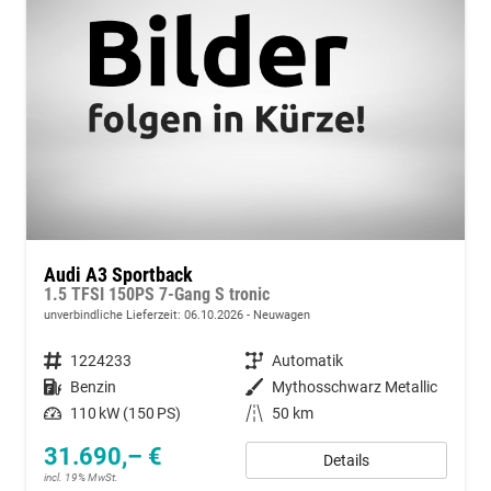
Audi A3 Sportback
1.5 TFSI 150PS 7-Gang S tronic
unverbindliche Lieferzeit:
06.10.2026
Neuwagen
Fahrzeugnummer
1224233
Getriebe
Automatik
Kraftstoff
Benzin
Außenfarbe
Mythosschwarz Metallic
Leistung
110 kW (150 PS)
Kilometerstand
50 km
31.690,– €
Details
incl. 19% MwSt.