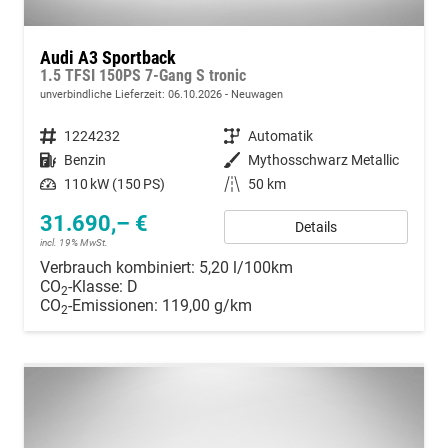
Audi A3 Sportback
1.5 TFSI 150PS 7-Gang S tronic
unverbindliche Lieferzeit:
06.10.2026
Neuwagen
Fahrzeugnummer
1224232
Getriebe
Automatik
Kraftstoff
Benzin
Außenfarbe
Mythosschwarz Metallic
Leistung
110 kW (150 PS)
Kilometerstand
50 km
31.690,– €
Details
incl. 19% MwSt.
Verbrauch kombiniert:
5,20 l/100km
CO
-Klasse:
D
2
CO
-Emissionen:
119,00 g/km
2