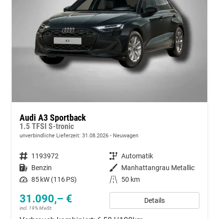
Audi A3 Sportback
1.5 TFSI S-tronic
unverbindliche Lieferzeit:
31.08.2026
Neuwagen
Fahrzeugnummer
1193972
Getriebe
Automatik
Kraftstoff
Benzin
Außenfarbe
Manhattangrau Metallic
Leistung
85 kW (116 PS)
Kilometerstand
50 km
31.090,– €
Details
incl. 19% MwSt.