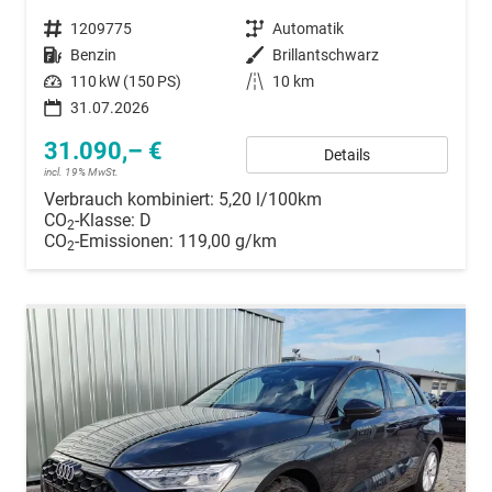
Fahrzeugnummer
1209775
Getriebe
Automatik
Kraftstoff
Benzin
Außenfarbe
Brillantschwarz
Leistung
110 kW (150 PS)
Kilometerstand
10 km
31.07.2026
31.090,– €
Details
incl. 19% MwSt.
Verbrauch kombiniert:
5,20 l/100km
CO
-Klasse:
D
2
CO
-Emissionen:
119,00 g/km
2