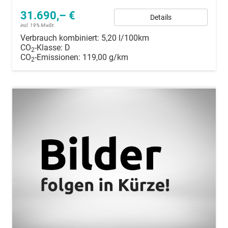
31.690,– €
Details
incl. 19% MwSt.
Verbrauch kombiniert:
5,20 l/100km
CO
-Klasse:
D
2
CO
-Emissionen:
119,00 g/km
2