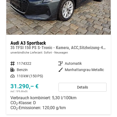
Audi A3 Sportback
35 TFSI 150 PS S-Tronic - Kamera, ACC,Sitzheizung-4 Jahre Garantie-Sofort
unverbindliche Lieferzeit: Sofort
Neuwagen
Fahrzeugnummer
1174322
Getriebe
Automatik
Kraftstoff
Benzin
Außenfarbe
Manhattangrau Metallic
Leistung
110 kW (150 PS)
31.290,– €
Details
incl. 19% MwSt.
Verbrauch kombiniert:
5,30 l/100km
CO
-Klasse:
D
2
CO
-Emissionen:
120,00 g/km
2