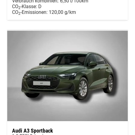
Verbrauch kombiniert:
6,50 l/100km
CO
-Klasse:
D
2
CO
-Emissionen:
120,00 g/km
2
Audi A3 Sportback