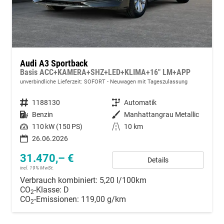
Audi A3 Sportback
Basis ACC+KAMERA+SHZ+LED+KLIMA+16" LM+APP
unverbindliche Lieferzeit: SOFORT
Neuwagen mit Tageszulassung
Fahrzeugnummer
1188130
Getriebe
Automatik
Kraftstoff
Benzin
Außenfarbe
Manhattangrau Metallic
Leistung
110 kW (150 PS)
Kilometerstand
10 km
26.06.2026
31.470,– €
Details
incl. 19% MwSt.
Verbrauch kombiniert:
5,20 l/100km
CO
-Klasse:
D
2
CO
-Emissionen:
119,00 g/km
2