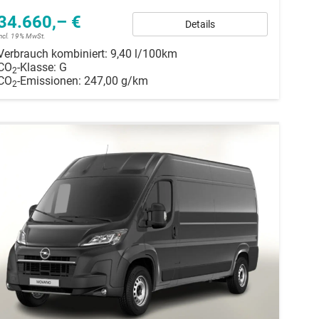
34.660,– €
Details
incl. 19% MwSt.
Verbrauch kombiniert:
9,40 l/100km
CO
-Klasse:
G
2
CO
-Emissionen:
247,00 g/km
2