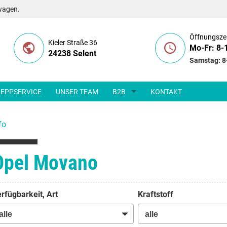
wagen.
Öffnungsze
Kieler Straße 36
Mo-Fr: 8-
24238 Selent
Samstag: 8
EPPSERVICE
UNSER TEAM
B2B
KONTAKT
fo
Opel Movano
rfügbarkeit, Art
Kraftstoff