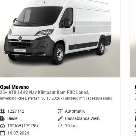
Opel Movano
35+ AT8 L4H2 Nav Klimaaut Kam PDC LaneA
unverbindliche Lieferzeit:
30.10.2026
Fahrzeug mit Tageszulassung
Fahrzeugnummer
1227142
Getriebe
Automatik
Kraftstoff
Diesel
Außenfarbe
Cassablanca Weiß
Leistung
132 kW (179 PS)
Kilometerstand
10 km
16.07.2026