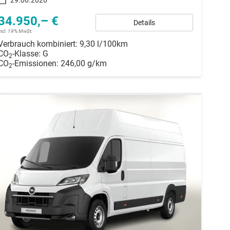
34.950,– €
Details
incl. 19% MwSt.
Verbrauch kombiniert:
9,30 l/100km
CO
-Klasse:
G
2
CO
-Emissionen:
246,00 g/km
2