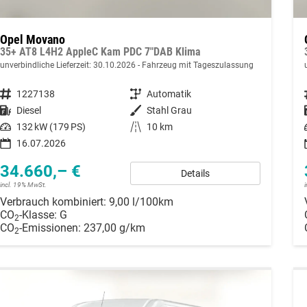
Opel Movano
35+ AT8 L4H2 AppleC Kam PDC 7"DAB Klima
unverbindliche Lieferzeit:
30.10.2026
Fahrzeug mit Tageszulassung
Fahrzeugnummer
1227138
Getriebe
Automatik
Kraftstoff
Diesel
Außenfarbe
Stahl Grau
Leistung
132 kW (179 PS)
Kilometerstand
10 km
16.07.2026
34.660,– €
Details
incl. 19% MwSt.
Verbrauch kombiniert:
9,00 l/100km
CO
-Klasse:
G
2
CO
-Emissionen:
237,00 g/km
2