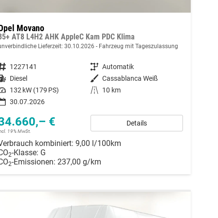
Opel Movano
35+ AT8 L4H2 AHK AppleC Kam PDC Klima
unverbindliche Lieferzeit:
30.10.2026
Fahrzeug mit Tageszulassung
Fahrzeugnummer
1227141
Getriebe
Automatik
Kraftstoff
Diesel
Außenfarbe
Cassablanca Weiß
Leistung
132 kW (179 PS)
Kilometerstand
10 km
30.07.2026
34.660,– €
Details
incl. 19% MwSt.
Verbrauch kombiniert:
9,00 l/100km
CO
-Klasse:
G
2
CO
-Emissionen:
237,00 g/km
2