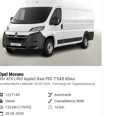
Opel Movano
35+ AT8 L4H3 AppleC Kam PDC 7"DAB Klima
unverbindliche Lieferzeit:
30.09.2026
Fahrzeug mit Tageszulassung
Fahrzeugnummer
1227143
Getriebe
Automatik
Kraftstoff
Diesel
Außenfarbe
Cassablanca Weiß
Leistung
132 kW (179 PS)
Kilometerstand
10 km
30.06.2026