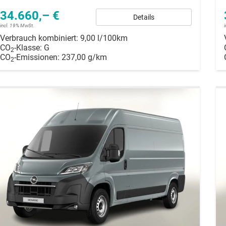
34.660,– €
Details
incl. 19% MwSt.
Verbrauch kombiniert:
9,00 l/100km
CO
-Klasse:
G
2
CO
-Emissionen:
237,00 g/km
2