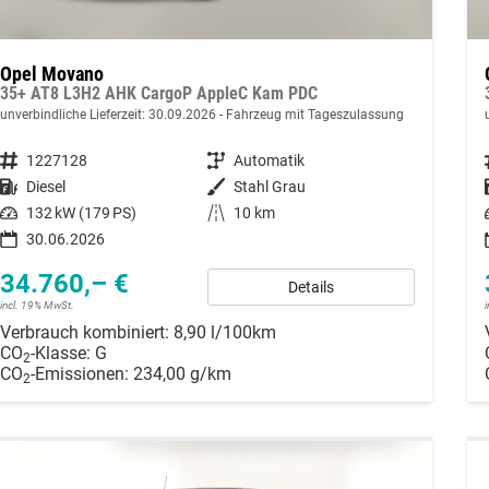
Opel Movano
35+ AT8 L3H2 AHK CargoP AppleC Kam PDC
unverbindliche Lieferzeit:
30.09.2026
Fahrzeug mit Tageszulassung
Fahrzeugnummer
1227128
Getriebe
Automatik
Kraftstoff
Diesel
Außenfarbe
Stahl Grau
Leistung
132 kW (179 PS)
Kilometerstand
10 km
30.06.2026
34.760,– €
Details
incl. 19% MwSt.
Verbrauch kombiniert:
8,90 l/100km
CO
-Klasse:
G
2
CO
-Emissionen:
234,00 g/km
2