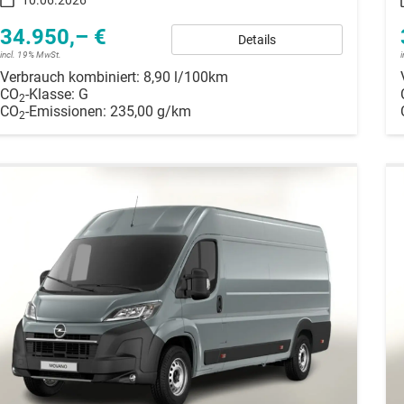
34.950,– €
Details
incl. 19% MwSt.
Verbrauch kombiniert:
8,90 l/100km
CO
-Klasse:
G
2
CO
-Emissionen:
235,00 g/km
2