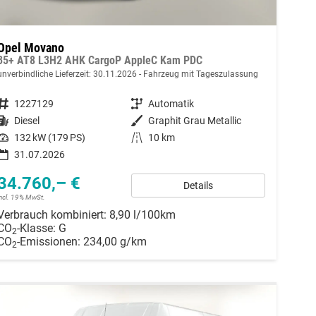
Opel Movano
35+ AT8 L3H2 AHK CargoP AppleC Kam PDC
unverbindliche Lieferzeit:
30.11.2026
Fahrzeug mit Tageszulassung
Fahrzeugnummer
1227129
Getriebe
Automatik
Kraftstoff
Diesel
Außenfarbe
Graphit Grau Metallic
Leistung
132 kW (179 PS)
Kilometerstand
10 km
31.07.2026
34.760,– €
Details
incl. 19% MwSt.
Verbrauch kombiniert:
8,90 l/100km
CO
-Klasse:
G
2
CO
-Emissionen:
234,00 g/km
2