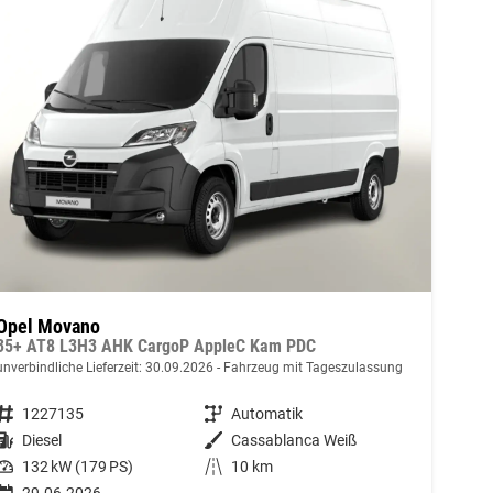
Opel Movano
35+ AT8 L3H3 AHK CargoP AppleC Kam PDC
unverbindliche Lieferzeit:
30.09.2026
Fahrzeug mit Tageszulassung
Fahrzeugnummer
1227135
Getriebe
Automatik
Kraftstoff
Diesel
Außenfarbe
Cassablanca Weiß
Leistung
132 kW (179 PS)
Kilometerstand
10 km
29.06.2026