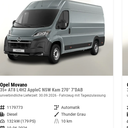
Opel Movano
35+ AT8 L4H2 AppleC NSW Kam 270° 7"DAB
unverbindliche Lieferzeit:
30.09.2026
Fahrzeug mit Tageszulassung
Fahrzeugnummer
1179773
Getriebe
Automatik
Kraftstoff
Diesel
Außenfarbe
Thunder Grau
Leistung
132 kW (179 PS)
Kilometerstand
10 km
10.06.2026