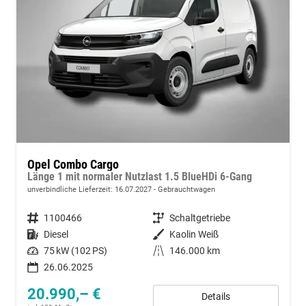
Opel Combo Cargo
Länge 1 mit normaler Nutzlast 1.5 BlueHDi 6-Gang
unverbindliche Lieferzeit:
16.07.2027
Gebrauchtwagen
Fahrzeugnummer
1100466
Getriebe
Schaltgetriebe
Kraftstoff
Diesel
Außenfarbe
Kaolin Weiß
Leistung
75 kW (102 PS)
Kilometerstand
146.000 km
26.06.2025
20.990,– €
Details