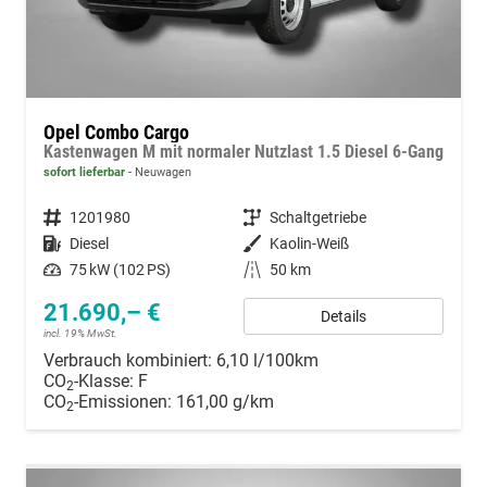
Opel Combo Cargo
Kastenwagen M mit normaler Nutzlast 1.5 Diesel 6-Gang
sofort lieferbar
Neuwagen
Fahrzeugnummer
1201980
Getriebe
Schaltgetriebe
Kraftstoff
Diesel
Außenfarbe
Kaolin-Weiß
Leistung
75 kW (102 PS)
Kilometerstand
50 km
21.690,– €
Details
incl. 19% MwSt.
Verbrauch kombiniert:
6,10 l/100km
CO
-Klasse:
F
2
CO
-Emissionen:
161,00 g/km
2