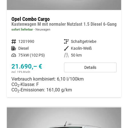
Opel Combo Cargo
Kastenwagen M mit normaler Nutzlast 1.5 Diesel 6-Gang
sofort lieferbar
Neuwagen
Fahrzeugnummer
1201990
Getriebe
Schaltgetriebe
Kraftstoff
Diesel
Außenfarbe
Kaolin-Weiß
Leistung
75 kW (102 PS)
Kilometerstand
50 km
21.690,– €
Details
incl. 19% MwSt.
Verbrauch kombiniert:
6,10 l/100km
CO
-Klasse:
F
2
CO
-Emissionen:
161,00 g/km
2