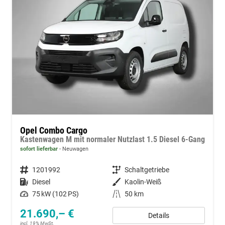
Opel Combo Cargo
Kastenwagen M mit normaler Nutzlast 1.5 Diesel 6-Gang
sofort lieferbar
Neuwagen
Fahrzeugnummer
1201992
Getriebe
Schaltgetriebe
Kraftstoff
Diesel
Außenfarbe
Kaolin-Weiß
Leistung
75 kW (102 PS)
Kilometerstand
50 km
21.690,– €
Details
incl. 19% MwSt.