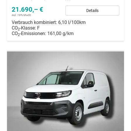
21.690,– €
Details
incl. 19% MwSt.
Verbrauch kombiniert:
6,10 l/100km
CO
-Klasse:
F
2
CO
-Emissionen:
161,00 g/km
2