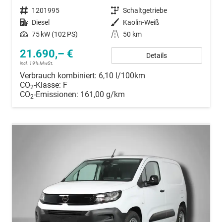
Fahrzeugnummer
1201995
Getriebe
Schaltgetriebe
Kraftstoff
Diesel
Außenfarbe
Kaolin-Weiß
Leistung
75 kW (102 PS)
Kilometerstand
50 km
21.690,– €
Details
incl. 19% MwSt.
Verbrauch kombiniert:
6,10 l/100km
CO
-Klasse:
F
2
CO
-Emissionen:
161,00 g/km
2