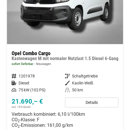
Opel Combo Cargo
Kastenwagen M mit normaler Nutzlast 1.5 Diesel 6-Gang
sofort lieferbar
Neuwagen
Fahrzeugnummer
1201978
Getriebe
Schaltgetriebe
Kraftstoff
Diesel
Außenfarbe
Kaolin-Weiß
Leistung
75 kW (102 PS)
Kilometerstand
50 km
21.690,– €
Details
incl. 19% MwSt.
Verbrauch kombiniert:
6,10 l/100km
CO
-Klasse:
F
2
CO
-Emissionen:
161,00 g/km
2