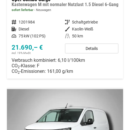
Kastenwagen M mit normaler Nutzlast 1.5 Diesel 6-Gang
sofort lieferbar
Neuwagen
Fahrzeugnummer
1201984
Getriebe
Schaltgetriebe
Kraftstoff
Diesel
Außenfarbe
Kaolin-Weiß
Leistung
75 kW (102 PS)
Kilometerstand
50 km
21.690,– €
Details
incl. 19% MwSt.
Verbrauch kombiniert:
6,10 l/100km
CO
-Klasse:
F
2
CO
-Emissionen:
161,00 g/km
2