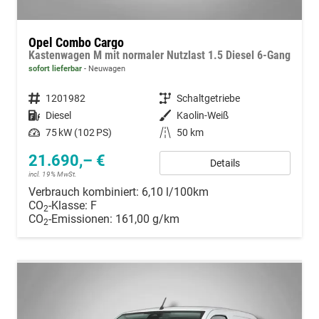
Opel Combo Cargo
Kastenwagen M mit normaler Nutzlast 1.5 Diesel 6-Gang
sofort lieferbar
Neuwagen
Fahrzeugnummer
1201982
Getriebe
Schaltgetriebe
Kraftstoff
Diesel
Außenfarbe
Kaolin-Weiß
Leistung
75 kW (102 PS)
Kilometerstand
50 km
21.690,– €
Details
incl. 19% MwSt.
Verbrauch kombiniert:
6,10 l/100km
CO
-Klasse:
F
2
CO
-Emissionen:
161,00 g/km
2