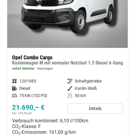
Opel Combo Cargo
Kastenwagen M mit normaler Nutzlast 1.5 Diesel 6-Gang
sofort lieferbar
Neuwagen
Fahrzeugnummer
1201985
Getriebe
Schaltgetriebe
Kraftstoff
Diesel
Außenfarbe
Kaolin-Weiß
Leistung
75 kW (102 PS)
Kilometerstand
50 km
21.690,– €
Details
incl. 19% MwSt.
Verbrauch kombiniert:
6,10 l/100km
CO
-Klasse:
F
2
CO
-Emissionen:
161,00 g/km
2