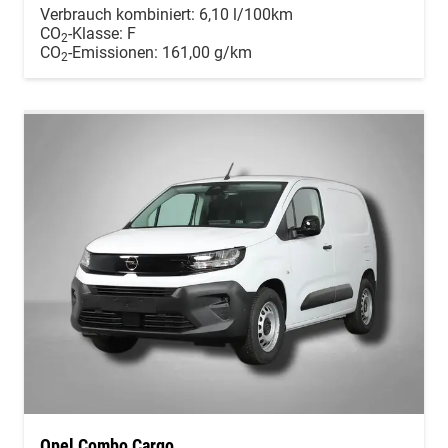
Verbrauch kombiniert:
6,10 l/100km
CO
-Klasse:
F
2
CO
-Emissionen:
161,00 g/km
2
Opel Combo Cargo