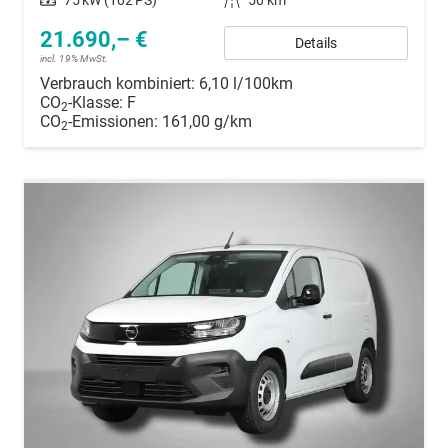
Leistung
75 kW (102 PS)
Kilometerstand
50 km
21.690,– €
Details
incl. 19% MwSt.
Verbrauch kombiniert:
6,10 l/100km
CO
-Klasse:
F
2
CO
-Emissionen:
161,00 g/km
2