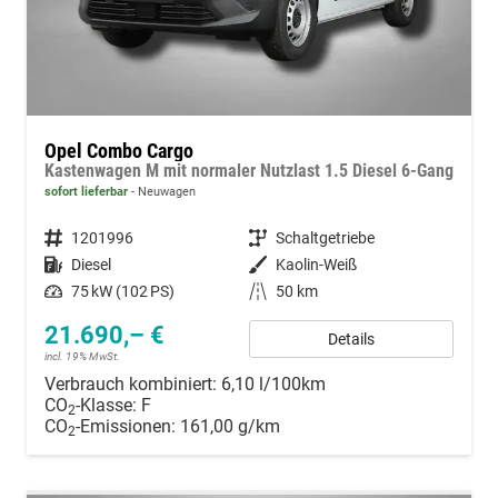
Opel Combo Cargo
Kastenwagen M mit normaler Nutzlast 1.5 Diesel 6-Gang
sofort lieferbar
Neuwagen
Fahrzeugnummer
1201996
Getriebe
Schaltgetriebe
Kraftstoff
Diesel
Außenfarbe
Kaolin-Weiß
Leistung
75 kW (102 PS)
Kilometerstand
50 km
21.690,– €
Details
incl. 19% MwSt.
Verbrauch kombiniert:
6,10 l/100km
CO
-Klasse:
F
2
CO
-Emissionen:
161,00 g/km
2