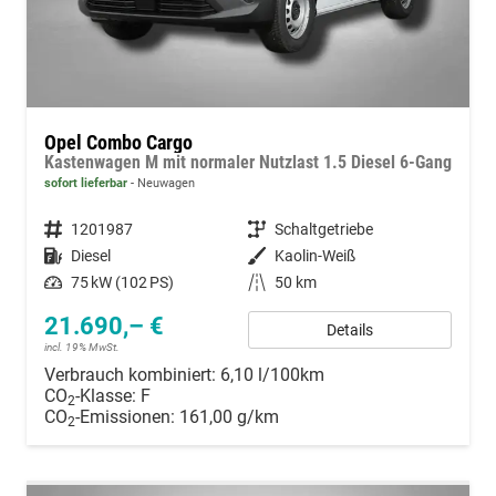
Opel Combo Cargo
Kastenwagen M mit normaler Nutzlast 1.5 Diesel 6-Gang
sofort lieferbar
Neuwagen
Fahrzeugnummer
1201987
Getriebe
Schaltgetriebe
Kraftstoff
Diesel
Außenfarbe
Kaolin-Weiß
Leistung
75 kW (102 PS)
Kilometerstand
50 km
21.690,– €
Details
incl. 19% MwSt.
Verbrauch kombiniert:
6,10 l/100km
CO
-Klasse:
F
2
CO
-Emissionen:
161,00 g/km
2