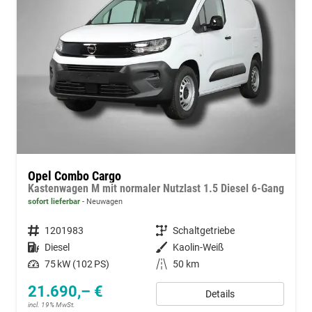
Opel Combo Cargo
Kastenwagen M mit normaler Nutzlast 1.5 Diesel 6-Gang
sofort lieferbar
Neuwagen
Fahrzeugnummer
1201983
Getriebe
Schaltgetriebe
Kraftstoff
Diesel
Außenfarbe
Kaolin-Weiß
Leistung
75 kW (102 PS)
Kilometerstand
50 km
21.690,– €
Details
incl. 19% MwSt.