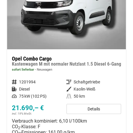
Opel Combo Cargo
Kastenwagen M mit normaler Nutzlast 1.5 Diesel 6-Gang
sofort lieferbar
Neuwagen
Fahrzeugnummer
1201994
Getriebe
Schaltgetriebe
Kraftstoff
Diesel
Außenfarbe
Kaolin-Weiß
Leistung
75 kW (102 PS)
Kilometerstand
50 km
21.690,– €
Details
incl. 19% MwSt.
Verbrauch kombiniert:
6,10 l/100km
CO
-Klasse:
F
2
CO
-Emissionen:
161,00 g/km