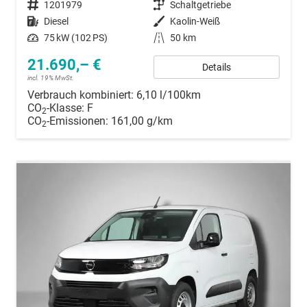
Fahrzeugnummer
1201979
Getriebe
Schaltgetriebe
Kraftstoff
Diesel
Außenfarbe
Kaolin-Weiß
Leistung
75 kW (102 PS)
Kilometerstand
50 km
21.690,– €
Details
incl. 19% MwSt.
Verbrauch kombiniert:
6,10 l/100km
CO
-Klasse:
F
2
CO
-Emissionen:
161,00 g/km
2