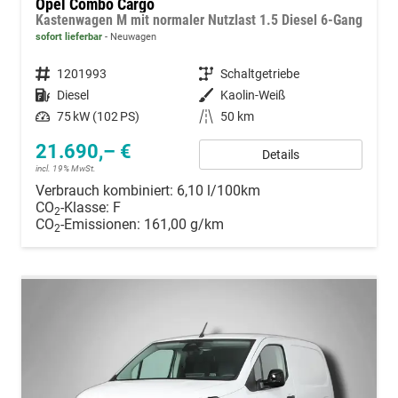
Opel Combo Cargo
Kastenwagen M mit normaler Nutzlast 1.5 Diesel 6-Gang
sofort lieferbar
Neuwagen
Fahrzeugnummer
1201993
Getriebe
Schaltgetriebe
Kraftstoff
Diesel
Außenfarbe
Kaolin-Weiß
Leistung
75 kW (102 PS)
Kilometerstand
50 km
21.690,– €
Details
incl. 19% MwSt.
Verbrauch kombiniert:
6,10 l/100km
CO
-Klasse:
F
2
CO
-Emissionen:
161,00 g/km
2