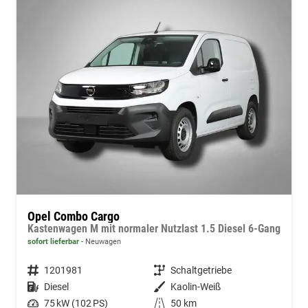
Opel Combo Cargo
Kastenwagen M mit normaler Nutzlast 1.5 Diesel 6-Gang
sofort lieferbar
Neuwagen
Fahrzeugnummer
1201981
Getriebe
Schaltgetriebe
Kraftstoff
Diesel
Außenfarbe
Kaolin-Weiß
Leistung
75 kW (102 PS)
Kilometerstand
50 km