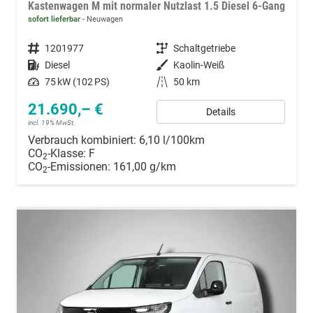
Kastenwagen M mit normaler Nutzlast 1.5 Diesel 6-Gang
sofort lieferbar
Neuwagen
Fahrzeugnummer
1201977
Getriebe
Schaltgetriebe
Kraftstoff
Diesel
Außenfarbe
Kaolin-Weiß
Leistung
75 kW (102 PS)
Kilometerstand
50 km
21.690,– €
Details
incl. 19% MwSt.
Verbrauch kombiniert:
6,10 l/100km
CO
-Klasse:
F
2
CO
-Emissionen:
161,00 g/km
2