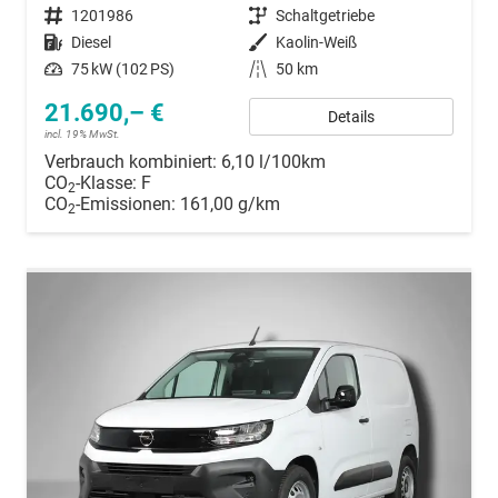
Fahrzeugnummer
1201986
Getriebe
Schaltgetriebe
Kraftstoff
Diesel
Außenfarbe
Kaolin-Weiß
Leistung
75 kW (102 PS)
Kilometerstand
50 km
21.690,– €
Details
incl. 19% MwSt.
Verbrauch kombiniert:
6,10 l/100km
CO
-Klasse:
F
2
CO
-Emissionen:
161,00 g/km
2