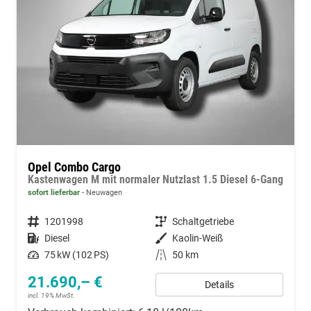
Opel Combo Cargo
Kastenwagen M mit normaler Nutzlast 1.5 Diesel 6-Gang
sofort lieferbar
Neuwagen
Fahrzeugnummer
1201998
Getriebe
Schaltgetriebe
Kraftstoff
Diesel
Außenfarbe
Kaolin-Weiß
Leistung
75 kW (102 PS)
Kilometerstand
50 km
21.690,– €
Details
incl. 19% MwSt.