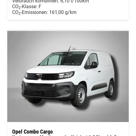
Verbrauch kombiniert:
6,10 l/100km
CO
-Klasse:
F
2
CO
-Emissionen:
161,00 g/km
2
Opel Combo Cargo