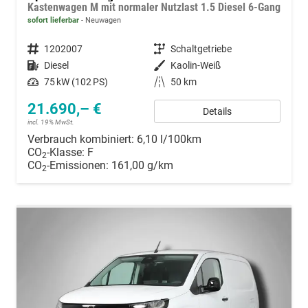
Kastenwagen M mit normaler Nutzlast 1.5 Diesel 6-Gang
sofort lieferbar
Neuwagen
Fahrzeugnummer
1202007
Getriebe
Schaltgetriebe
Kraftstoff
Diesel
Außenfarbe
Kaolin-Weiß
Leistung
75 kW (102 PS)
Kilometerstand
50 km
21.690,– €
Details
incl. 19% MwSt.
Verbrauch kombiniert:
6,10 l/100km
CO
-Klasse:
F
2
CO
-Emissionen:
161,00 g/km
2