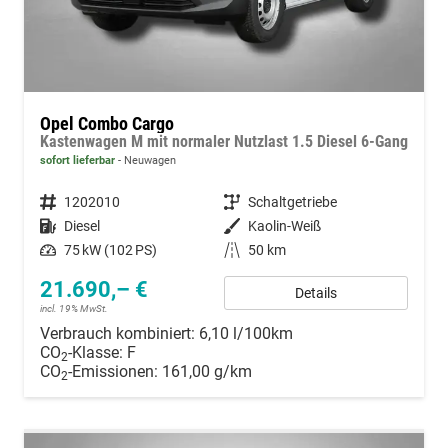
Opel Combo Cargo
Kastenwagen M mit normaler Nutzlast 1.5 Diesel 6-Gang
sofort lieferbar
Neuwagen
Fahrzeugnummer
1202010
Getriebe
Schaltgetriebe
Kraftstoff
Diesel
Außenfarbe
Kaolin-Weiß
Leistung
75 kW (102 PS)
Kilometerstand
50 km
21.690,– €
Details
incl. 19% MwSt.
Verbrauch kombiniert:
6,10 l/100km
CO
-Klasse:
F
2
CO
-Emissionen:
161,00 g/km
2