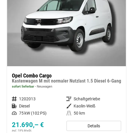
Opel Combo Cargo
Kastenwagen M mit normaler Nutzlast 1.5 Diesel 6-Gang
sofort lieferbar
Neuwagen
Fahrzeugnummer
1202013
Getriebe
Schaltgetriebe
Kraftstoff
Diesel
Außenfarbe
Kaolin-Weiß
Leistung
75 kW (102 PS)
Kilometerstand
50 km
21.690,– €
Details
incl. 19% MwSt.