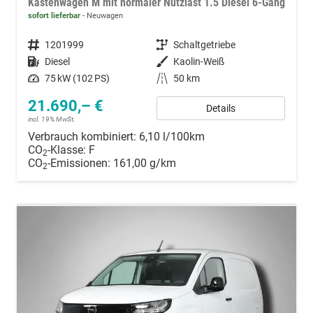
Kastenwagen M mit normaler Nutzlast 1.5 Diesel 6-Gang
sofort lieferbar
Neuwagen
Fahrzeugnummer
1201999
Getriebe
Schaltgetriebe
Kraftstoff
Diesel
Außenfarbe
Kaolin-Weiß
Leistung
75 kW (102 PS)
Kilometerstand
50 km
21.690,– €
Details
incl. 19% MwSt.
Verbrauch kombiniert:
6,10 l/100km
CO
-Klasse:
F
2
CO
-Emissionen:
161,00 g/km
2