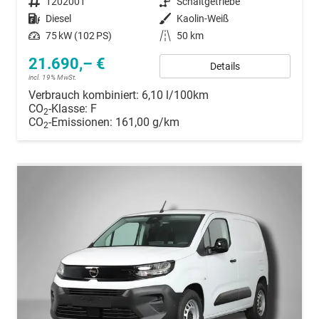
Fahrzeugnummer
1202001
Getriebe
Schaltgetriebe
Kraftstoff
Diesel
Außenfarbe
Kaolin-Weiß
Leistung
75 kW (102 PS)
Kilometerstand
50 km
21.690,– €
Details
incl. 19% MwSt.
Verbrauch kombiniert:
6,10 l/100km
CO
-Klasse:
F
2
CO
-Emissionen:
161,00 g/km
2