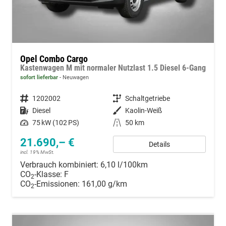
Opel Combo Cargo
Kastenwagen M mit normaler Nutzlast 1.5 Diesel 6-Gang
sofort lieferbar
Neuwagen
Fahrzeugnummer
1202002
Getriebe
Schaltgetriebe
Kraftstoff
Diesel
Außenfarbe
Kaolin-Weiß
Leistung
75 kW (102 PS)
Kilometerstand
50 km
21.690,– €
Details
incl. 19% MwSt.
Verbrauch kombiniert:
6,10 l/100km
CO
-Klasse:
F
2
CO
-Emissionen:
161,00 g/km
2