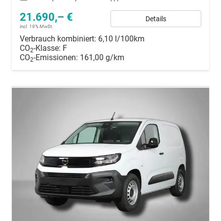
21.690,– €
Details
incl. 19% MwSt.
Verbrauch kombiniert:
6,10 l/100km
CO
-Klasse:
F
2
CO
-Emissionen:
161,00 g/km
2