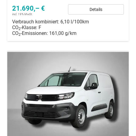
21.690,– €
Details
incl. 19% MwSt.
Verbrauch kombiniert:
6,10 l/100km
CO
-Klasse:
F
2
CO
-Emissionen:
161,00 g/km
2