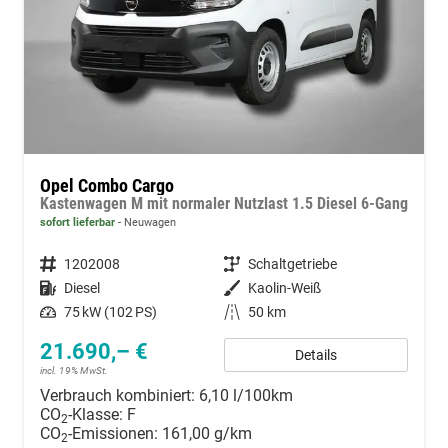
Opel Combo Cargo
Kastenwagen M mit normaler Nutzlast 1.5 Diesel 6-Gang
sofort lieferbar
Neuwagen
Fahrzeugnummer
1202008
Getriebe
Schaltgetriebe
Kraftstoff
Diesel
Außenfarbe
Kaolin-Weiß
Leistung
75 kW (102 PS)
Kilometerstand
50 km
21.690,– €
Details
incl. 19% MwSt.
Verbrauch kombiniert:
6,10 l/100km
CO
-Klasse:
F
2
CO
-Emissionen:
161,00 g/km
2