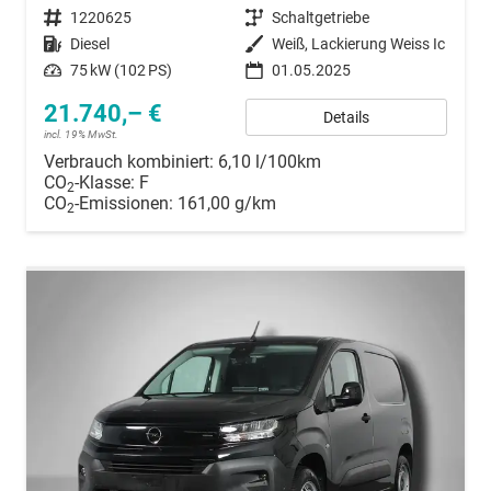
Fahrzeugnummer
1220625
Getriebe
Schaltgetriebe
Kraftstoff
Diesel
Außenfarbe
Weiß, Lackierung Weiss Ic
Leistung
75 kW (102 PS)
01.05.2025
21.740,– €
Details
incl. 19% MwSt.
Verbrauch kombiniert:
6,10 l/100km
CO
-Klasse:
F
2
CO
-Emissionen:
161,00 g/km
2