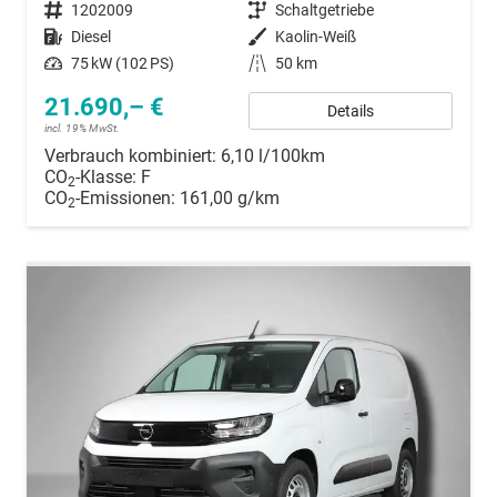
Fahrzeugnummer
1202009
Getriebe
Schaltgetriebe
Kraftstoff
Diesel
Außenfarbe
Kaolin-Weiß
Leistung
75 kW (102 PS)
Kilometerstand
50 km
21.690,– €
Details
incl. 19% MwSt.
Verbrauch kombiniert:
6,10 l/100km
CO
-Klasse:
F
2
CO
-Emissionen:
161,00 g/km
2