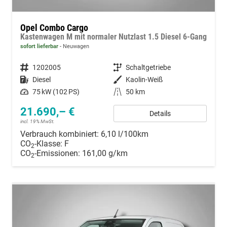
Opel Combo Cargo
Kastenwagen M mit normaler Nutzlast 1.5 Diesel 6-Gang
sofort lieferbar
Neuwagen
Fahrzeugnummer
1202005
Getriebe
Schaltgetriebe
Kraftstoff
Diesel
Außenfarbe
Kaolin-Weiß
Leistung
75 kW (102 PS)
Kilometerstand
50 km
21.690,– €
Details
incl. 19% MwSt.
Verbrauch kombiniert:
6,10 l/100km
CO
-Klasse:
F
2
CO
-Emissionen:
161,00 g/km
2