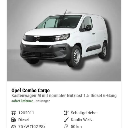
Opel Combo Cargo
Kastenwagen M mit normaler Nutzlast 1.5 Diesel 6-Gang
sofort lieferbar
Neuwagen
Fahrzeugnummer
1202011
Getriebe
Schaltgetriebe
Kraftstoff
Diesel
Außenfarbe
Kaolin-Weiß
Leistung
75 kW (102 PS)
Kilometerstand
50 km