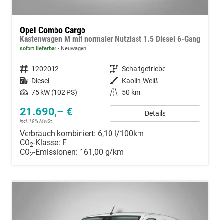
Opel Combo Cargo
Kastenwagen M mit normaler Nutzlast 1.5 Diesel 6-Gang
sofort lieferbar
Neuwagen
Fahrzeugnummer
1202012
Getriebe
Schaltgetriebe
Kraftstoff
Diesel
Außenfarbe
Kaolin-Weiß
Leistung
75 kW (102 PS)
Kilometerstand
50 km
21.690,– €
Details
incl. 19% MwSt.
Verbrauch kombiniert:
6,10 l/100km
CO
-Klasse:
F
2
CO
-Emissionen:
161,00 g/km
2