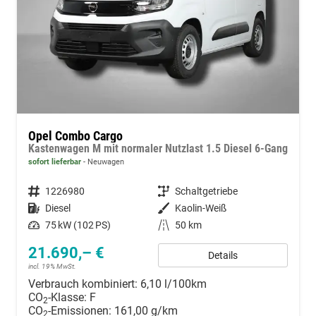
Opel Combo Cargo
Kastenwagen M mit normaler Nutzlast 1.5 Diesel 6-Gang
sofort lieferbar
Neuwagen
Fahrzeugnummer
1226980
Getriebe
Schaltgetriebe
Kraftstoff
Diesel
Außenfarbe
Kaolin-Weiß
Leistung
75 kW (102 PS)
Kilometerstand
50 km
21.690,– €
Details
incl. 19% MwSt.
Verbrauch kombiniert:
6,10 l/100km
CO
-Klasse:
F
2
CO
-Emissionen:
161,00 g/km
2