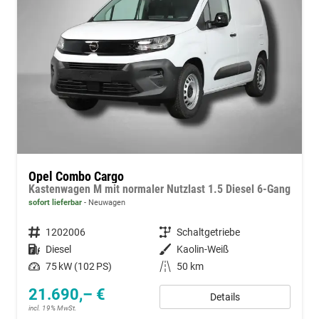
Opel Combo Cargo
Kastenwagen M mit normaler Nutzlast 1.5 Diesel 6-Gang
sofort lieferbar
Neuwagen
Fahrzeugnummer
1202006
Getriebe
Schaltgetriebe
Kraftstoff
Diesel
Außenfarbe
Kaolin-Weiß
Leistung
75 kW (102 PS)
Kilometerstand
50 km
21.690,– €
Details
incl. 19% MwSt.