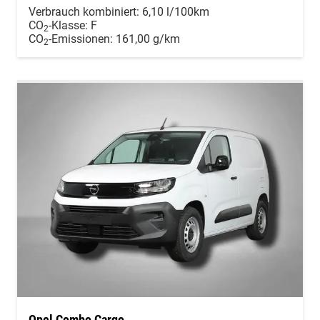
Verbrauch kombiniert:
6,10 l/100km
CO
-Klasse:
F
2
CO
-Emissionen:
161,00 g/km
2
Opel Combo Cargo