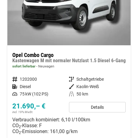
Opel Combo Cargo
Kastenwagen M mit normaler Nutzlast 1.5 Diesel 6-Gang
sofort lieferbar
Neuwagen
Fahrzeugnummer
1202000
Getriebe
Schaltgetriebe
Kraftstoff
Diesel
Außenfarbe
Kaolin-Weiß
Leistung
75 kW (102 PS)
Kilometerstand
50 km
21.690,– €
Details
incl. 19% MwSt.
Verbrauch kombiniert:
6,10 l/100km
CO
-Klasse:
F
2
CO
-Emissionen:
161,00 g/km
2