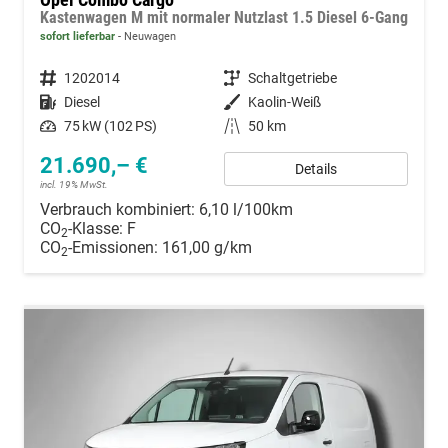
Kastenwagen M mit normaler Nutzlast 1.5 Diesel 6-Gang
sofort lieferbar
Neuwagen
Fahrzeugnummer
1202014
Getriebe
Schaltgetriebe
Kraftstoff
Diesel
Außenfarbe
Kaolin-Weiß
Leistung
75 kW (102 PS)
Kilometerstand
50 km
21.690,– €
Details
incl. 19% MwSt.
Verbrauch kombiniert:
6,10 l/100km
CO
-Klasse:
F
2
CO
-Emissionen:
161,00 g/km
2