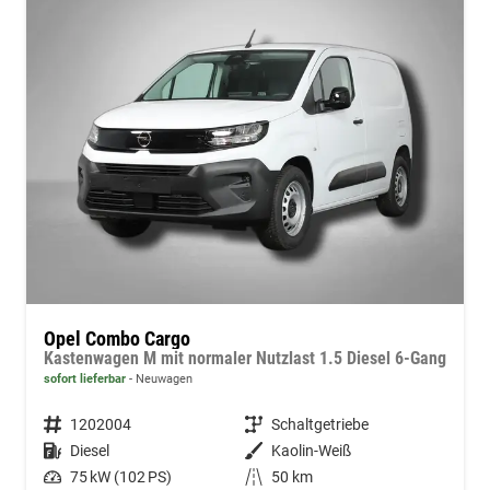
Opel Combo Cargo
Kastenwagen M mit normaler Nutzlast 1.5 Diesel 6-Gang
sofort lieferbar
Neuwagen
Fahrzeugnummer
1202004
Getriebe
Schaltgetriebe
Kraftstoff
Diesel
Außenfarbe
Kaolin-Weiß
Leistung
75 kW (102 PS)
Kilometerstand
50 km