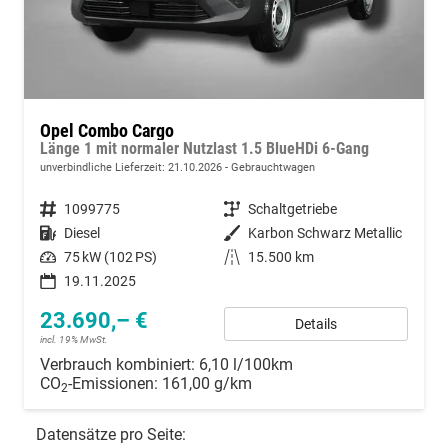
Opel Combo Cargo
Länge 1 mit normaler Nutzlast 1.5 BlueHDi 6-Gang
unverbindliche Lieferzeit:
21.10.2026
Gebrauchtwagen
Fahrzeugnummer
1099775
Getriebe
Schaltgetriebe
Kraftstoff
Diesel
Außenfarbe
Karbon Schwarz Metallic
Leistung
75 kW (102 PS)
Kilometerstand
15.500 km
19.11.2025
23.690,– €
Details
incl. 19% MwSt.
Verbrauch kombiniert:
6,10 l/100km
CO
-Emissionen:
161,00 g/km
2
Datensätze pro Seite: