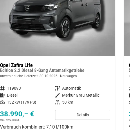
Opel Zafira Life
Edition 2.2 Diesel 8-Gang Automatikgetriebe
unverbindliche Lieferzeit:
30.10.2026
Neuwagen
Fahrzeugnummer
1190931
Getriebe
Automatik
Kraftstoff
Diesel
Außenfarbe
Merkur Grau Metallic
Leistung
132 kW (179 PS)
Kilometerstand
50 km
38.990,– €
Details
incl. 19% MwSt.
Verbrauch kombiniert:
7,10 l/100km