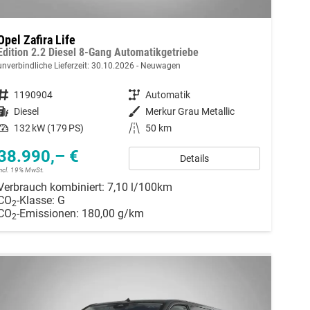
Opel Zafira Life
Edition 2.2 Diesel 8-Gang Automatikgetriebe
unverbindliche Lieferzeit:
30.10.2026
Neuwagen
Fahrzeugnummer
1190904
Getriebe
Automatik
Kraftstoff
Diesel
Außenfarbe
Merkur Grau Metallic
Leistung
132 kW (179 PS)
Kilometerstand
50 km
38.990,– €
Details
incl. 19% MwSt.
Verbrauch kombiniert:
7,10 l/100km
CO
-Klasse:
G
2
CO
-Emissionen:
180,00 g/km
2