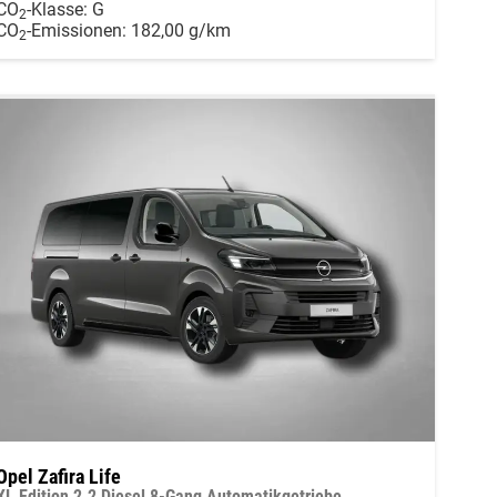
CO
-Klasse:
G
2
CO
-Emissionen:
182,00 g/km
2
Opel Zafira Life
XL Edition 2.2 Diesel 8-Gang Automatikgetriebe