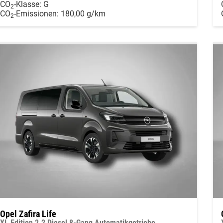
CO
-Klasse:
G
2
CO
-Emissionen:
180,00 g/km
2
Opel Zafira Life
XL Edition 2.2 Diesel 8-Gang Automatikgetriebe