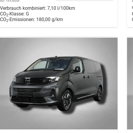
incl. 19% MwSt.
Verbrauch kombiniert:
7,10 l/100km
CO
-Klasse:
G
2
CO
-Emissionen:
180,00 g/km
2