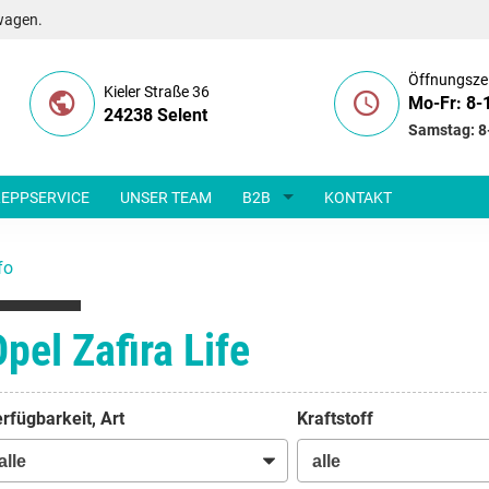
wagen.
Öffnungsze
Kieler Straße 36
Mo-Fr: 8-
24238 Selent
Samstag: 8
EPPSERVICE
UNSER TEAM
B2B
KONTAKT
fo
pel Zafira Life
rfügbarkeit, Art
Kraftstoff