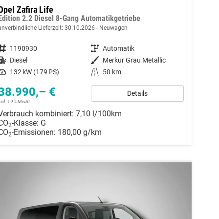
Opel Zafira Life
Edition 2.2 Diesel 8-Gang Automatikgetriebe
unverbindliche Lieferzeit:
30.10.2026
Neuwagen
Fahrzeugnummer
1190930
Getriebe
Automatik
Kraftstoff
Diesel
Außenfarbe
Merkur Grau Metallic
Leistung
132 kW (179 PS)
Kilometerstand
50 km
38.990,– €
Details
incl. 19% MwSt.
Verbrauch kombiniert:
7,10 l/100km
CO
-Klasse:
G
2
CO
-Emissionen:
180,00 g/km
2