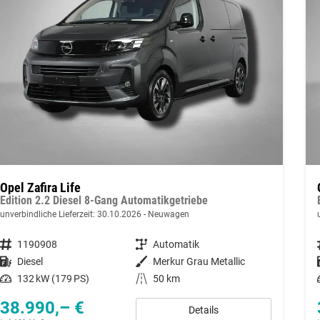
Opel Zafira Life
Edition 2.2 Diesel 8-Gang Automatikgetriebe
unverbindliche Lieferzeit:
30.10.2026
Neuwagen
Fahrzeugnummer
1190908
Getriebe
Automatik
Kraftstoff
Diesel
Außenfarbe
Merkur Grau Metallic
Leistung
132 kW (179 PS)
Kilometerstand
50 km
38.990,– €
Details