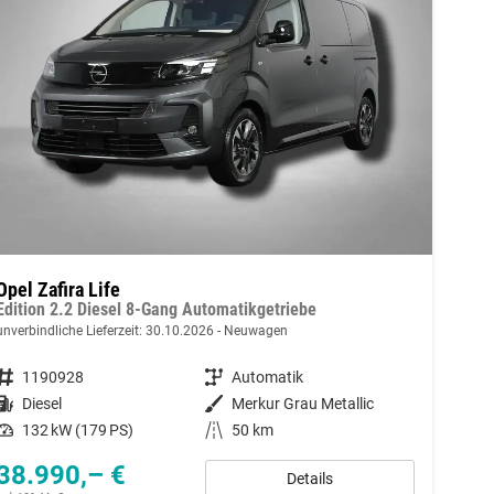
Opel Zafira Life
Edition 2.2 Diesel 8-Gang Automatikgetriebe
unverbindliche Lieferzeit:
30.10.2026
Neuwagen
Fahrzeugnummer
1190928
Getriebe
Automatik
Kraftstoff
Diesel
Außenfarbe
Merkur Grau Metallic
Leistung
132 kW (179 PS)
Kilometerstand
50 km
38.990,– €
Details