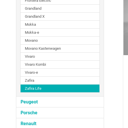
Frontera Electric
Grandland
Grandland X
Mokka
Mokka-e
Movano
Movano Kastenwagen
Vivaro
Vivaro Kombi
Vivaro-e
Zafira
Zafira Life
Peugeot
Porsche
Renault