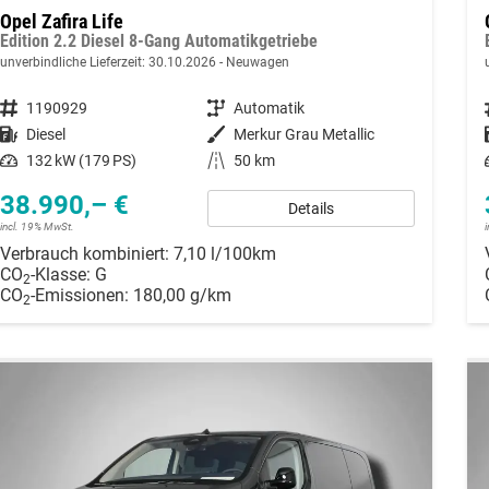
Opel Zafira Life
Edition 2.2 Diesel 8-Gang Automatikgetriebe
unverbindliche Lieferzeit:
30.10.2026
Neuwagen
Fahrzeugnummer
1190929
Getriebe
Automatik
Kraftstoff
Diesel
Außenfarbe
Merkur Grau Metallic
Leistung
132 kW (179 PS)
Kilometerstand
50 km
38.990,– €
Details
incl. 19% MwSt.
Verbrauch kombiniert:
7,10 l/100km
CO
-Klasse:
G
2
CO
-Emissionen:
180,00 g/km
2