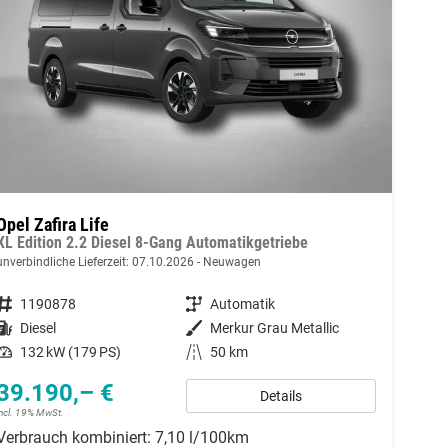
Opel Zafira Life
XL Edition 2.2 Diesel 8-Gang Automatikgetriebe
unverbindliche Lieferzeit:
07.10.2026
Neuwagen
Fahrzeugnummer
1190878
Getriebe
Automatik
Kraftstoff
Diesel
Außenfarbe
Merkur Grau Metallic
Leistung
132 kW (179 PS)
Kilometerstand
50 km
39.190,– €
Details
incl. 19% MwSt.
Verbrauch kombiniert:
7,10 l/100km