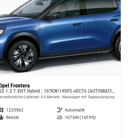
Opel Frontera
GS 1.2 T XHT Hybrid ; 107KW/145PS eDCT6 (AUTOMATIK), 17" Alufelgen, Klimaautomatik, Abgedunkelte Scheiben, Parksensoren vorne und hinten, Rückfahrkamera, Radio 10" Touchscreen/Navigation
unverbindliche Lieferzeit: 4-5 Monate
Neuwagen mit Tageszulassung
Fahrzeugnummer
1225562
Getriebe
Automatik
Kraftstoff
Benzin
Leistung
107 kW (145 PS)