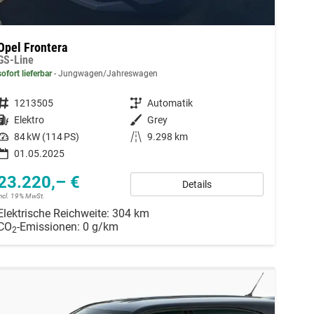
Opel Frontera
GS-Line
sofort lieferbar
Jungwagen/Jahreswagen
Fahrzeugnummer
1213505
Getriebe
Automatik
Kraftstoff
Elektro
Außenfarbe
Grey
Leistung
84 kW (114 PS)
Kilometerstand
9.298 km
01.05.2025
23.220,– €
Details
incl. 19% MwSt.
Elektrische Reichweite:
304 km
CO
-Emissionen:
0 g/km
2