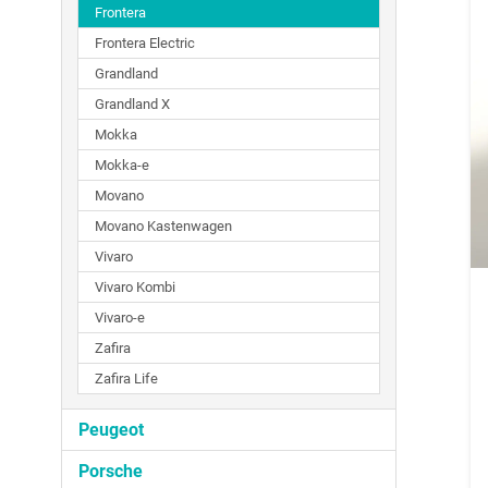
Frontera
Frontera Electric
Grandland
Grandland X
Mokka
Mokka-e
Movano
Movano Kastenwagen
Vivaro
Vivaro Kombi
Vivaro-e
Zafira
Zafira Life
Peugeot
Porsche