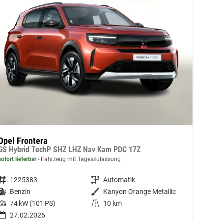
Opel Frontera
GS Hybrid TechP SHZ LHZ Nav Kam PDC 17Z
sofort lieferbar
Fahrzeug mit Tageszulassung
Fahrzeugnummer
1225383
Getriebe
Automatik
Kraftstoff
Benzin
Außenfarbe
Kanyon Orange Metallic
Leistung
74 kW (101 PS)
Kilometerstand
10 km
27.02.2026