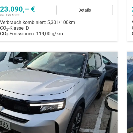
23.090,– €
Details
incl. 19% MwSt.
Verbrauch kombiniert:
5,30 l/100km
CO
-Klasse:
D
2
CO
-Emissionen:
119,00 g/km
2