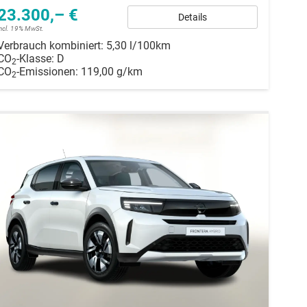
23.300,– €
Details
incl. 19% MwSt.
Verbrauch kombiniert:
5,30 l/100km
CO
-Klasse:
D
2
CO
-Emissionen:
119,00 g/km
2