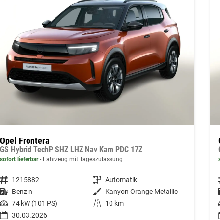
Opel Frontera
GS Hybrid TechP SHZ LHZ Nav Kam PDC 17Z
sofort lieferbar
Fahrzeug mit Tageszulassung
Fahrzeugnummer
1215882
Getriebe
Automatik
Kraftstoff
Benzin
Außenfarbe
Kanyon Orange Metallic
Leistung
74 kW (101 PS)
Kilometerstand
10 km
30.03.2026