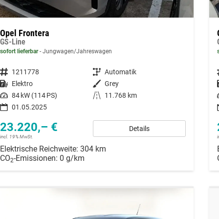
Opel Frontera
GS-Line
sofort lieferbar
Jungwagen/Jahreswagen
Fahrzeugnummer
1211778
Getriebe
Automatik
Kraftstoff
Elektro
Außenfarbe
Grey
Leistung
84 kW (114 PS)
Kilometerstand
11.768 km
01.05.2025
23.220,– €
Details
incl. 19% MwSt.
Elektrische Reichweite:
304 km
CO
-Emissionen:
0 g/km
2