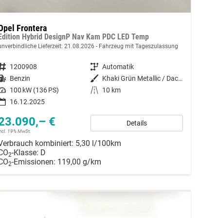
Opel Frontera
Edition Hybrid DesignP Nav Kam PDC LED Temp
unverbindliche Lieferzeit:
21.08.2026
Fahrzeug mit Tageszulassung
Fahrzeugnummer
1200908
Getriebe
Automatik
Kraftstoff
Benzin
Außenfarbe
Khaki Grün Metallic / Dachfarbe
Leistung
100 kW (136 PS)
Kilometerstand
10 km
16.12.2025
23.090,– €
Details
incl. 19% MwSt.
Verbrauch kombiniert:
5,30 l/100km
CO
-Klasse:
D
2
CO
-Emissionen:
119,00 g/km
2