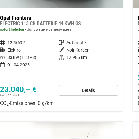
Opel Frontera
ELECTRIC 113 CH BATTERIE 44 KWH GS
sofort lieferbar
Jungwagen/Jahreswagen
Fahrzeugnummer
1225692
Getriebe
Automatik
Kraftstoff
Elektro
Außenfarbe
Noir Karbon
Leistung
83 kW (113 PS)
Kilometerstand
12.986 km
01.04.2025
23.040,– €
Details
incl. 19% MwSt.
CO
-Emissionen:
0 g/km
2