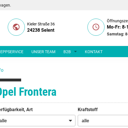
wagen.
Öffnungsze
Kieler Straße 36
Mo-Fr: 8-
24238 Selent
Samstag: 8
EPPSERVICE
UNSER TEAM
B2B
KONTAKT
fo
Opel Frontera
rfügbarkeit, Art
Kraftstoff