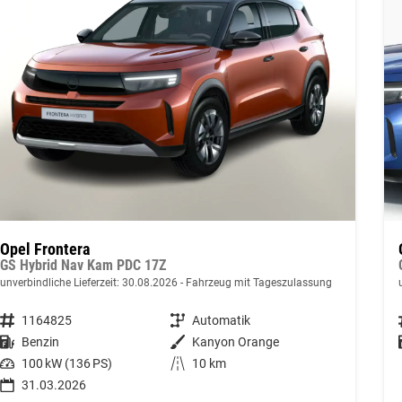
Opel Frontera
GS Hybrid Nav Kam PDC 17Z
unverbindliche Lieferzeit:
30.08.2026
Fahrzeug mit Tageszulassung
Fahrzeugnummer
1164825
Getriebe
Automatik
Kraftstoff
Benzin
Außenfarbe
Kanyon Orange
Leistung
100 kW (136 PS)
Kilometerstand
10 km
31.03.2026