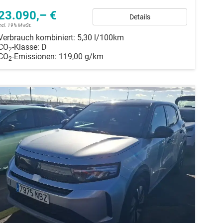
23.090,– €
Details
incl. 19% MwSt.
Verbrauch kombiniert:
5,30 l/100km
CO
-Klasse:
D
2
CO
-Emissionen:
119,00 g/km
2