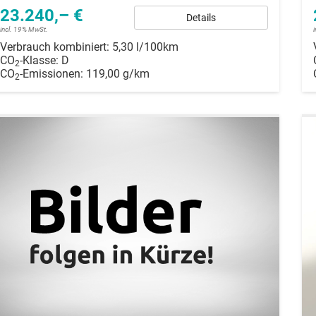
23.240,– €
Details
incl. 19% MwSt.
Verbrauch kombiniert:
5,30 l/100km
CO
-Klasse:
D
2
CO
-Emissionen:
119,00 g/km
2