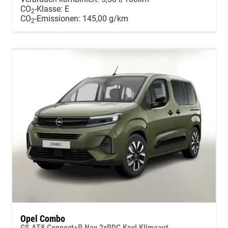
CO
-Klasse:
E
2
CO
-Emissionen:
145,00 g/km
2
Opel Combo
GS AT8 Connect+P Nav 2xPDC Keyl Klimaaut