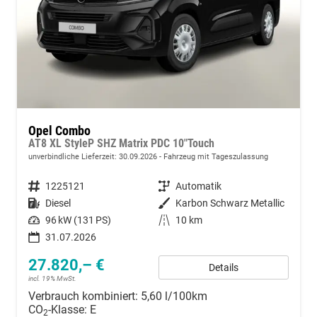
Opel Combo
AT8 XL StyleP SHZ Matrix PDC 10"Touch
unverbindliche Lieferzeit:
30.09.2026
Fahrzeug mit Tageszulassung
Fahrzeugnummer
1225121
Getriebe
Automatik
Kraftstoff
Diesel
Außenfarbe
Karbon Schwarz Metallic
Leistung
96 kW (131 PS)
Kilometerstand
10 km
31.07.2026
27.820,– €
Details
incl. 19% MwSt.
Verbrauch kombiniert:
5,60 l/100km
CO
-Klasse:
E
2