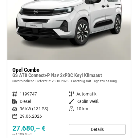
Opel Combo
GS AT8 Connect+P Nav 2xPDC Keyl Klimaaut
unverbindliche Lieferzeit:
23.10.2026
Fahrzeug mit Tageszulassung
Fahrzeugnummer
1199747
Getriebe
Automatik
Kraftstoff
Diesel
Außenfarbe
Kaolin Weiß
Leistung
96 kW (131 PS)
Kilometerstand
10 km
29.06.2026
27.680,– €
Details
incl. 19% MwSt.