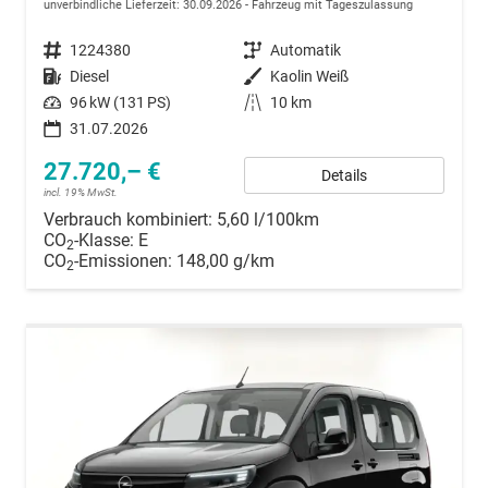
unverbindliche Lieferzeit:
30.09.2026
Fahrzeug mit Tageszulassung
Fahrzeugnummer
1224380
Getriebe
Automatik
Kraftstoff
Diesel
Außenfarbe
Kaolin Weiß
Leistung
96 kW (131 PS)
Kilometerstand
10 km
31.07.2026
27.720,– €
Details
incl. 19% MwSt.
Verbrauch kombiniert:
5,60 l/100km
CO
-Klasse:
E
2
CO
-Emissionen:
148,00 g/km
2