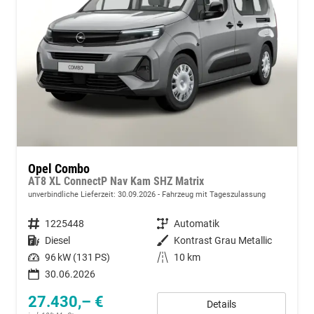
Opel Combo
AT8 XL ConnectP Nav Kam SHZ Matrix
unverbindliche Lieferzeit:
30.09.2026
Fahrzeug mit Tageszulassung
Fahrzeugnummer
1225448
Getriebe
Automatik
Kraftstoff
Diesel
Außenfarbe
Kontrast Grau Metallic
Leistung
96 kW (131 PS)
Kilometerstand
10 km
30.06.2026
27.430,– €
Details