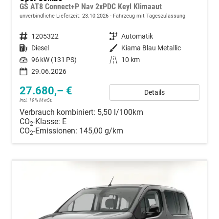
GS AT8 Connect+P Nav 2xPDC Keyl Klimaaut
unverbindliche Lieferzeit:
23.10.2026
Fahrzeug mit Tageszulassung
Fahrzeugnummer
1205322
Getriebe
Automatik
Kraftstoff
Diesel
Außenfarbe
Kiama Blau Metallic
Leistung
96 kW (131 PS)
Kilometerstand
10 km
29.06.2026
27.680,– €
Details
incl. 19% MwSt.
Verbrauch kombiniert:
5,50 l/100km
CO
-Klasse:
E
2
CO
-Emissionen:
145,00 g/km
2