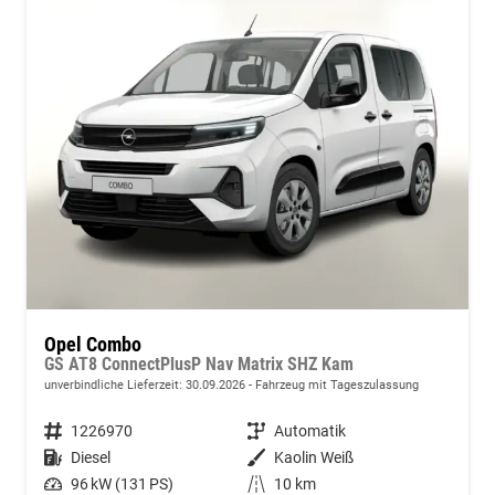
Opel Combo
GS AT8 ConnectPlusP Nav Matrix SHZ Kam
unverbindliche Lieferzeit:
30.09.2026
Fahrzeug mit Tageszulassung
Fahrzeugnummer
1226970
Getriebe
Automatik
Kraftstoff
Diesel
Außenfarbe
Kaolin Weiß
Leistung
96 kW (131 PS)
Kilometerstand
10 km