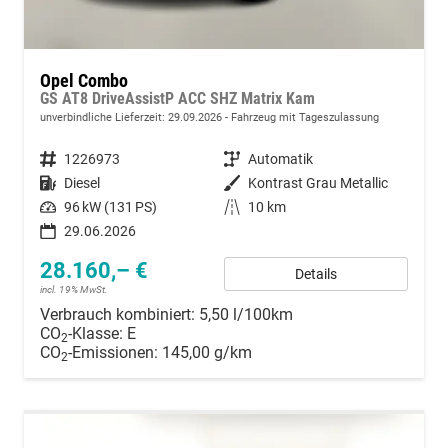
Opel Combo
GS AT8 DriveAssistP ACC SHZ Matrix Kam
unverbindliche Lieferzeit:
29.09.2026
Fahrzeug mit Tageszulassung
Fahrzeugnummer
1226973
Getriebe
Automatik
Kraftstoff
Diesel
Außenfarbe
Kontrast Grau Metallic
Leistung
96 kW (131 PS)
Kilometerstand
10 km
29.06.2026
28.160,– €
Details
incl. 19% MwSt.
Verbrauch kombiniert:
5,50 l/100km
CO
-Klasse:
E
2
CO
-Emissionen:
145,00 g/km
2