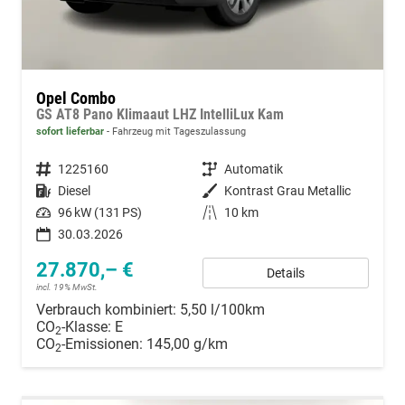
Opel Combo
GS AT8 Pano Klimaaut LHZ IntelliLux Kam
sofort lieferbar
Fahrzeug mit Tageszulassung
Fahrzeugnummer
1225160
Getriebe
Automatik
Kraftstoff
Diesel
Außenfarbe
Kontrast Grau Metallic
Leistung
96 kW (131 PS)
Kilometerstand
10 km
30.03.2026
27.870,– €
Details
incl. 19% MwSt.
Verbrauch kombiniert:
5,50 l/100km
CO
-Klasse:
E
2
CO
-Emissionen:
145,00 g/km
2