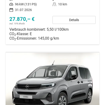
Leistung
96 kW (131 PS)
Kilometerstand
10 km
31.07.2026
27.870,– €
Details
incl. 19% MwSt.
Verbrauch kombiniert:
5,50 l/100km
CO
-Klasse:
E
2
CO
-Emissionen:
145,00 g/km
2