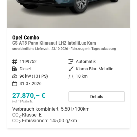
Opel Combo
GS AT8 Pano Klimaaut LHZ IntelliLux Kam
unverbindliche Lieferzeit:
23.10.2026
Fahrzeug mit Tageszulassung
Fahrzeugnummer
1199752
Getriebe
Automatik
Kraftstoff
Diesel
Außenfarbe
Kiama Blau Metallic
Leistung
96 kW (131 PS)
Kilometerstand
10 km
31.07.2026
27.870,– €
Details
incl. 19% MwSt.
Verbrauch kombiniert:
5,50 l/100km
CO
-Klasse:
E
2
CO
-Emissionen:
145,00 g/km
2