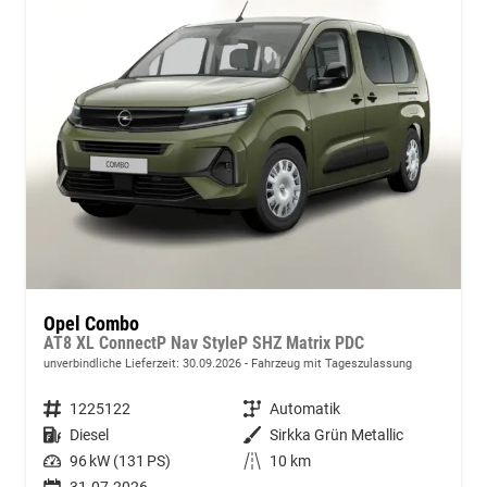
Opel Combo
AT8 XL ConnectP Nav StyleP SHZ Matrix PDC
unverbindliche Lieferzeit:
30.09.2026
Fahrzeug mit Tageszulassung
Fahrzeugnummer
1225122
Getriebe
Automatik
Kraftstoff
Diesel
Außenfarbe
Sirkka Grün Metallic
Leistung
96 kW (131 PS)
Kilometerstand
10 km