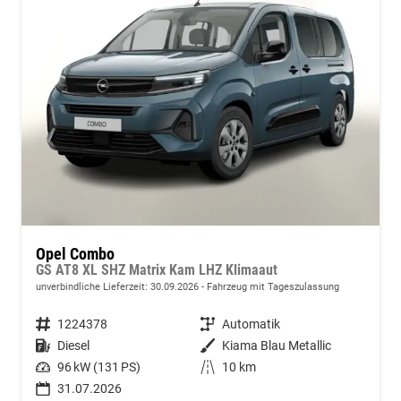
Opel Combo
GS AT8 XL SHZ Matrix Kam LHZ Klimaaut
unverbindliche Lieferzeit:
30.09.2026
Fahrzeug mit Tageszulassung
Fahrzeugnummer
1224378
Getriebe
Automatik
Kraftstoff
Diesel
Außenfarbe
Kiama Blau Metallic
Leistung
96 kW (131 PS)
Kilometerstand
10 km
31.07.2026