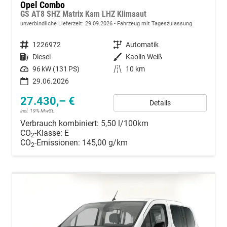
Opel Combo
GS AT8 SHZ Matrix Kam LHZ Klimaaut
unverbindliche Lieferzeit:
29.09.2026
Fahrzeug mit Tageszulassung
Fahrzeugnummer
1226972
Getriebe
Automatik
Kraftstoff
Diesel
Außenfarbe
Kaolin Weiß
Leistung
96 kW (131 PS)
Kilometerstand
10 km
29.06.2026
27.430,– €
Details
incl. 19% MwSt.
Verbrauch kombiniert:
5,50 l/100km
CO
-Klasse:
E
2
CO
-Emissionen:
145,00 g/km
2