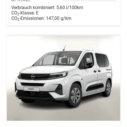
incl. 19% MwSt.
Verbrauch kombiniert:
5,60 l/100km
CO
-Klasse:
E
2
CO
-Emissionen:
147,00 g/km
2