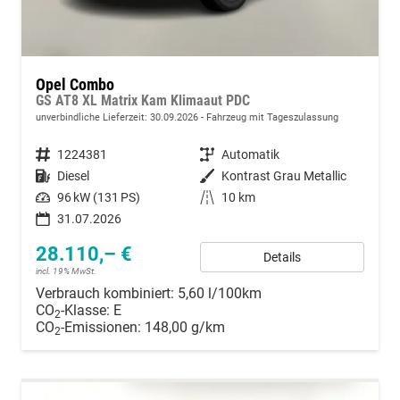
Opel Combo
GS AT8 XL Matrix Kam Klimaaut PDC
unverbindliche Lieferzeit:
30.09.2026
Fahrzeug mit Tageszulassung
Fahrzeugnummer
1224381
Getriebe
Automatik
Kraftstoff
Diesel
Außenfarbe
Kontrast Grau Metallic
Leistung
96 kW (131 PS)
Kilometerstand
10 km
31.07.2026
28.110,– €
Details
incl. 19% MwSt.
Verbrauch kombiniert:
5,60 l/100km
CO
-Klasse:
E
2
CO
-Emissionen:
148,00 g/km
2