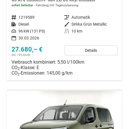
sofort lieferbar
Fahrzeug mit Tageszulassung
Fahrzeugnummer
1219589
Getriebe
Automatik
Kraftstoff
Diesel
Außenfarbe
Sirkka Grün Metallic
Leistung
96 kW (131 PS)
Kilometerstand
10 km
30.03.2026
27.680,– €
Details
incl. 19% MwSt.
Verbrauch kombiniert:
5,50 l/100km
CO
-Klasse:
E
2
CO
-Emissionen:
145,00 g/km
2