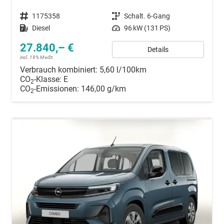
Fahrzeugnummer
1175358
Getriebe
Schalt. 6-Gang
Kraftstoff
Diesel
Leistung
96 kW (131 PS)
27.840,– €
Details
incl. 19% MwSt.
Verbrauch kombiniert:
5,60 l/100km
CO
-Klasse:
E
2
CO
-Emissionen:
146,00 g/km
2