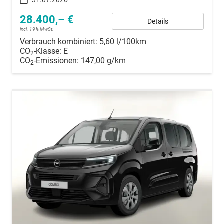
31.07.2026
28.400,– €
Details
incl. 19% MwSt.
Verbrauch kombiniert:
5,60 l/100km
CO
-Klasse:
E
2
CO
-Emissionen:
147,00 g/km
2