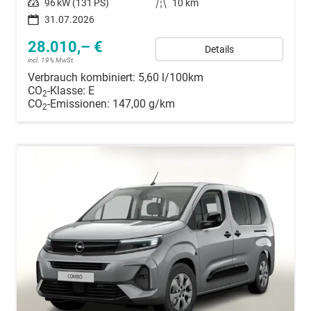
Leistung
96 kW (131 PS)
Kilometerstand
10 km
31.07.2026
28.010,– €
Details
incl. 19% MwSt.
Verbrauch kombiniert:
5,60 l/100km
CO
-Klasse:
E
2
CO
-Emissionen:
147,00 g/km
2