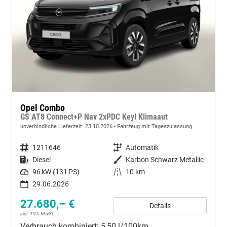
Opel Combo
GS AT8 Connect+P Nav 2xPDC Keyl Klimaaut
unverbindliche Lieferzeit:
23.10.2026
Fahrzeug mit Tageszulassung
Fahrzeugnummer
1211646
Getriebe
Automatik
Kraftstoff
Diesel
Außenfarbe
Karbon Schwarz Metallic
Leistung
96 kW (131 PS)
Kilometerstand
10 km
29.06.2026
27.680,– €
Details
incl. 19% MwSt.
Verbrauch kombiniert:
5,50 l/100km