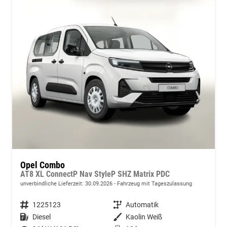
Opel Combo
AT8 XL ConnectP Nav StyleP SHZ Matrix PDC
unverbindliche Lieferzeit:
30.09.2026
Fahrzeug mit Tageszulassung
Fahrzeugnummer
1225123
Getriebe
Automatik
Kraftstoff
Diesel
Außenfarbe
Kaolin Weiß