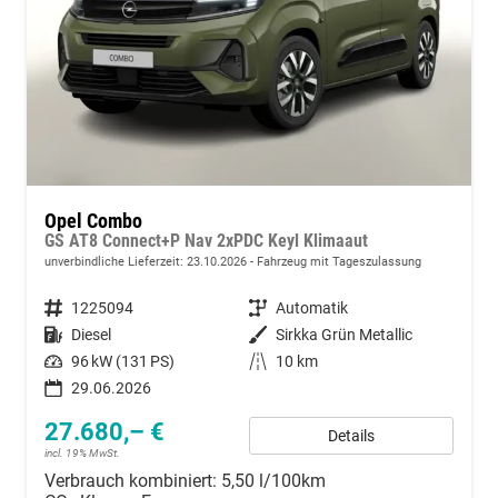
Opel Combo
GS AT8 Connect+P Nav 2xPDC Keyl Klimaaut
unverbindliche Lieferzeit:
23.10.2026
Fahrzeug mit Tageszulassung
Fahrzeugnummer
1225094
Getriebe
Automatik
Kraftstoff
Diesel
Außenfarbe
Sirkka Grün Metallic
Leistung
96 kW (131 PS)
Kilometerstand
10 km
29.06.2026
27.680,– €
Details
incl. 19% MwSt.
Verbrauch kombiniert:
5,50 l/100km