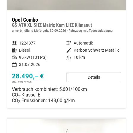
Opel Combo
GS AT8 XL SHZ Matrix Kam LHZ Klimaaut
unverbindliche Lieferzeit:
30.09.2026
Fahrzeug mit Tageszulassung
Fahrzeugnummer
1224377
Getriebe
Automatik
Kraftstoff
Diesel
Außenfarbe
Karbon Schwarz Metallic
Leistung
96 kW (131 PS)
Kilometerstand
10 km
31.07.2026
28.490,– €
Details
incl. 19% MwSt.
Verbrauch kombiniert:
5,60 l/100km
CO
-Klasse:
E
2
CO
-Emissionen:
148,00 g/km
2