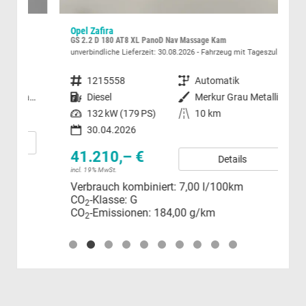
Opel Zafira
For
GS 2.2 D 180 AT8 XL PanoD Nav Massage Kam
unverbindliche Lieferzeit:
30.08.2026
Fahrzeug mit Tageszulassung
sofor
Fahrzeugnummer
1215558
Getriebe
Automatik
Fahrzeugnummer
ach in Midnight Schwarz Metallic
Kraftstoff
Diesel
Außenfarbe
Merkur Grau Metallic
Kraftstoff
Leistung
132 kW (179 PS)
Kilometerstand
10 km
Leistung
30.04.2026
41.210,– €
24
Details
incl. 19% MwSt.
incl.
Verbrauch kombiniert:
7,00 l/100km
Ver
CO
-Klasse:
G
CO
2
CO
-Emissionen:
184,00 g/km
CO
2