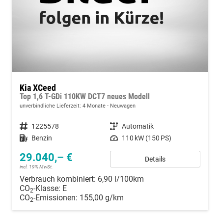
Kia XCeed
Top 1,6 T-GDi 110KW DCT7 neues Modell
unverbindliche Lieferzeit:
4 Monate
Neuwagen
Fahrzeugnummer
1225578
Getriebe
Automatik
Kraftstoff
Benzin
Leistung
110 kW (150 PS)
29.040,– €
Details
incl. 19% MwSt.
Verbrauch kombiniert:
6,90 l/100km
CO
-Klasse:
E
2
CO
-Emissionen:
155,00 g/km
2