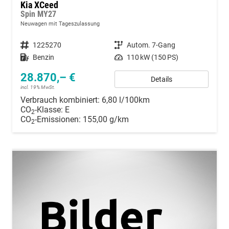
Kia XCeed
Spin MY27
Neuwagen mit Tageszulassung
Fahrzeugnummer
1225270
Getriebe
Autom. 7-Gang
Kraftstoff
Benzin
Leistung
110 kW (150 PS)
28.870,– €
Details
incl. 19% MwSt.
Verbrauch kombiniert:
6,80 l/100km
CO
-Klasse:
E
2
CO
-Emissionen:
155,00 g/km
2