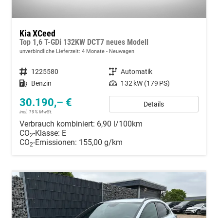
Kia XCeed
Top 1,6 T-GDi 132KW DCT7 neues Modell
unverbindliche Lieferzeit:
4 Monate
Neuwagen
Fahrzeugnummer
1225580
Getriebe
Automatik
Kraftstoff
Benzin
Leistung
132 kW (179 PS)
30.190,– €
Details
incl. 19% MwSt.
Verbrauch kombiniert:
6,90 l/100km
CO
-Klasse:
E
2
CO
-Emissionen:
155,00 g/km
2