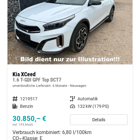
Kia XCeed
1.6 T-GDI GPF Top DCT7
unverbindliche Lieferzeit:
6 Monate
Neuwagen
Fahrzeugnummer
1219517
Getriebe
Automatik
Kraftstoff
Benzin
Leistung
132 kW (179 PS)
30.850,– €
Details
incl. 19% MwSt.
Verbrauch kombiniert:
6,80 l/100km
CO
-Klasse:
E
2