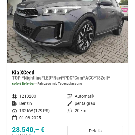
Kia XCeed
TOP *Nightline*LED*Navi*PDC*Cam*ACC*18Zoll*
sofort lieferbar
Fahrzeug mit Tageszulassung
Fahrzeugnummer
1213200
Getriebe
Automatik
Kraftstoff
Benzin
Außenfarbe
penta grau
Leistung
132 kW (179 PS)
Kilometerstand
20 km
01.08.2025
28.540,– €
Details