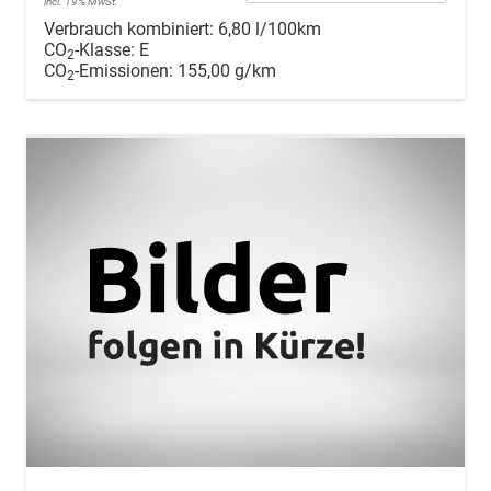
incl. 19% MwSt.
Verbrauch kombiniert:
6,80 l/100km
CO
-Klasse:
E
2
CO
-Emissionen:
155,00 g/km
2