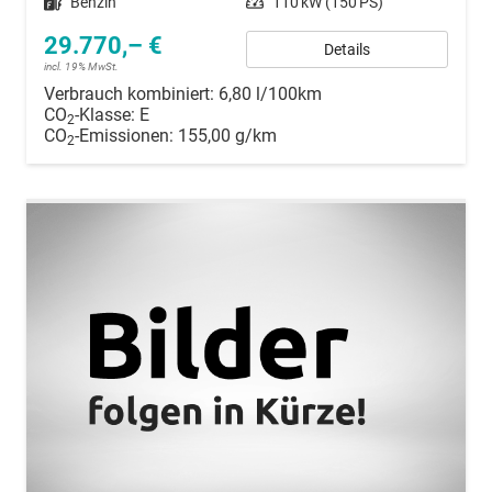
Kraftstoff
Benzin
Leistung
110 kW (150 PS)
29.770,– €
Details
incl. 19% MwSt.
Verbrauch kombiniert:
6,80 l/100km
CO
-Klasse:
E
2
CO
-Emissionen:
155,00 g/km
2