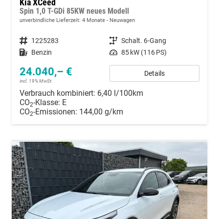
Kia XCeed
Spin 1,0 T-GDi 85KW neues Modell
unverbindliche Lieferzeit:
4 Monate
Neuwagen
Fahrzeugnummer
1225283
Getriebe
Schalt. 6-Gang
Kraftstoff
Benzin
Leistung
85 kW (116 PS)
24.040,– €
Details
incl. 19% MwSt.
Verbrauch kombiniert:
6,40 l/100km
CO
-Klasse:
E
2
CO
-Emissionen:
144,00 g/km
2