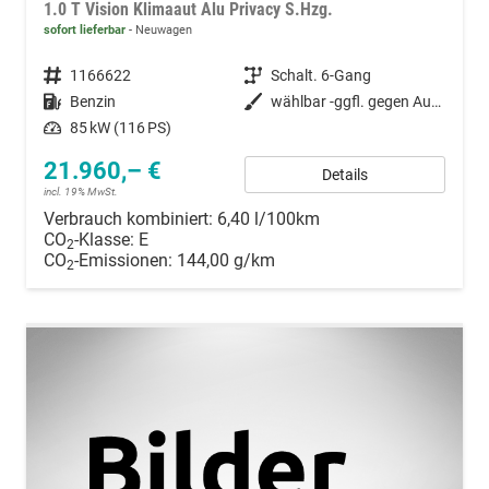
1.0 T Vision Klimaaut Alu Privacy S.Hzg.
sofort lieferbar
Neuwagen
Fahrzeugnummer
1166622
Getriebe
Schalt. 6-Gang
Kraftstoff
Benzin
Außenfarbe
wählbar -ggfl. gegen Auspreis-
Leistung
85 kW (116 PS)
21.960,– €
Details
incl. 19% MwSt.
Verbrauch kombiniert:
6,40 l/100km
CO
-Klasse:
E
2
CO
-Emissionen:
144,00 g/km
2