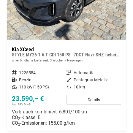
Kia XCeed
STYLE MY26 1.6 T-GDI 150 PS -7DCT-Navi-SHZ-beheizbares Lenkrad-Klimaautomatik 2Zonen-LED-Kamera-PDC-16"Alu
unverbindliche Lieferzeit:
3 Wochen
Neuwagen
Fahrzeugnummer
1225554
Getriebe
Automatik
Kraftstoff
Benzin
Außenfarbe
Pentagrau Metallic
Leistung
110 kW (150 PS)
Kilometerstand
10 km
23.590,– €
Details
incl. 19% MwSt.
Verbrauch kombiniert:
6,80 l/100km
CO
-Klasse:
E
2
CO
-Emissionen:
155,00 g/km
2