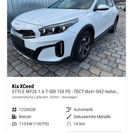
Kia XCeed
STYLE MY26 1.6 T-GDI 150 PS -7DCT-Navi-SHZ-beheizbares Lenkrad-Klimaautomatik 2Zonen-LED-Kamera-PDC-16"Alu-Sofort
unverbindliche Lieferzeit: Sofort
Neuwagen
Fahrzeugnummer
1220028
Getriebe
Automatik
Kraftstoff
Benzin
Außenfarbe
Deluxewhite Metallic
Leistung
110 kW (150 PS)
Kilometerstand
10 km