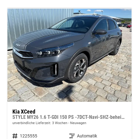
Kia XCeed
STYLE MY26 1.6 T-GDI 150 PS -7DCT-Navi-SHZ-beheizbares Lenkrad-Klimaautomatik 2Zonen-LED-Kamera-PDC-16"Alu
unverbindliche Lieferzeit:
3 Wochen
Neuwagen
Fahrzeugnummer
1225555
Getriebe
Automatik