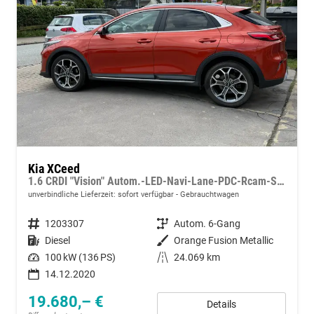
Kia XCeed
1.6 CRDI "Vision" Autom.-LED-Navi-Lane-PDC-Rcam-Sitz-/Lenkradhzg.-GRA/ACC-18"LM
unverbindliche Lieferzeit: sofort verfügbar
Gebrauchtwagen
Fahrzeugnummer
1203307
Getriebe
Autom. 6-Gang
Kraftstoff
Diesel
Außenfarbe
Orange Fusion Metallic
Leistung
100 kW (136 PS)
Kilometerstand
24.069 km
14.12.2020
19.680,– €
Details