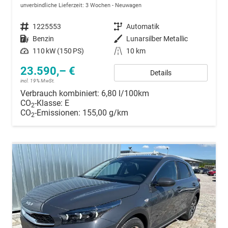
unverbindliche Lieferzeit:
3 Wochen
Neuwagen
Fahrzeugnummer
1225553
Getriebe
Automatik
Kraftstoff
Benzin
Außenfarbe
Lunarsilber Metallic
Leistung
110 kW (150 PS)
Kilometerstand
10 km
23.590,– €
Details
incl. 19% MwSt.
Verbrauch kombiniert:
6,80 l/100km
CO
-Klasse:
E
2
CO
-Emissionen:
155,00 g/km
2