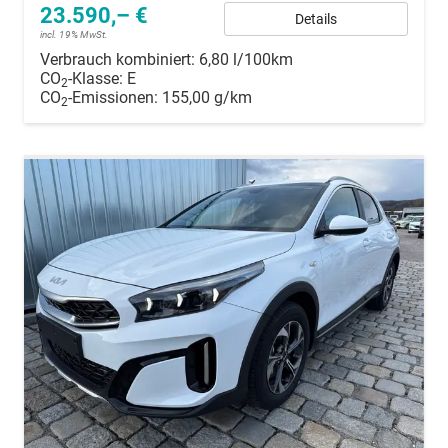
23.590,– €
Details
incl. 19% MwSt.
Verbrauch kombiniert:
6,80 l/100km
CO
-Klasse:
E
2
CO
-Emissionen:
155,00 g/km
2