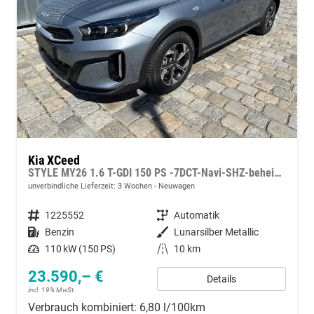
Kia XCeed
STYLE MY26 1.6 T-GDI 150 PS -7DCT-Navi-SHZ-beheizbares Lenkrad-Klimaautomatik 2Zonen-LED-Kamera-PDC-16"Alu
unverbindliche Lieferzeit:
3 Wochen
Neuwagen
Fahrzeugnummer
1225552
Getriebe
Automatik
Kraftstoff
Benzin
Außenfarbe
Lunarsilber Metallic
Leistung
110 kW (150 PS)
Kilometerstand
10 km
23.590,– €
Details
incl. 19% MwSt.
Verbrauch kombiniert:
6,80 l/100km