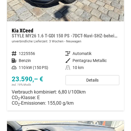
Kia XCeed
STYLE MY26 1.6 T-GDI 150 PS -7DCT-Navi-SHZ-beheizbares Lenkrad-Klimaautomatik 2Zonen-LED-Kamera-PDC-16"Alu
unverbindliche Lieferzeit:
3 Wochen
Neuwagen
Fahrzeugnummer
1225556
Getriebe
Automatik
Kraftstoff
Benzin
Außenfarbe
Pentagrau Metallic
Leistung
110 kW (150 PS)
Kilometerstand
10 km
23.590,– €
Details
incl. 19% MwSt.
Verbrauch kombiniert:
6,80 l/100km
CO
-Klasse:
E
2
CO
-Emissionen:
155,00 g/km
2