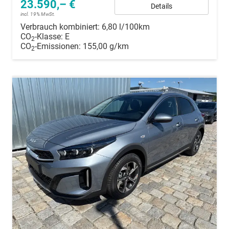
23.590,– €
Details
incl. 19% MwSt.
Verbrauch kombiniert:
6,80 l/100km
CO
-Klasse:
E
2
CO
-Emissionen:
155,00 g/km
2