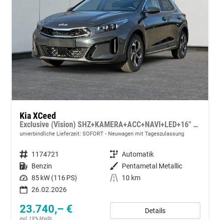
Kia XCeed
Exclusive (Vision) SHZ+KAMERA+ACC+NAVI+LED+16" ALU
unverbindliche Lieferzeit: SOFORT
Neuwagen mit Tageszulassung
Fahrzeugnummer
1174721
Getriebe
Automatik
Kraftstoff
Benzin
Außenfarbe
Pentametal Metallic
Leistung
85 kW (116 PS)
Kilometerstand
10 km
26.02.2026
23.740,– €
Details
incl. 19% MwSt.