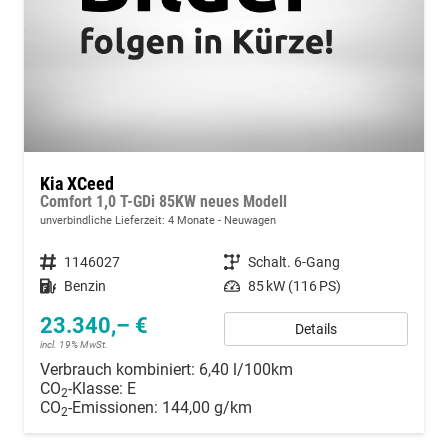
Kia XCeed
Comfort 1,0 T-GDi 85KW neues Modell
unverbindliche Lieferzeit:
4 Monate
Neuwagen
Fahrzeugnummer
1146027
Getriebe
Schalt. 6-Gang
Kraftstoff
Benzin
Leistung
85 kW (116 PS)
23.340,– €
Details
incl. 19% MwSt.
Verbrauch kombiniert:
6,40 l/100km
CO
-Klasse:
E
2
CO
-Emissionen:
144,00 g/km
2