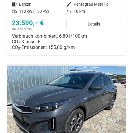
Kraftstoff
Benzin
Außenfarbe
Pentagrau Metallic
Leistung
110 kW (150 PS)
Kilometerstand
10 km
23.590,– €
Details
incl. 19% MwSt.
Verbrauch kombiniert:
6,80 l/100km
CO
-Klasse:
E
2
CO
-Emissionen:
155,00 g/km
2