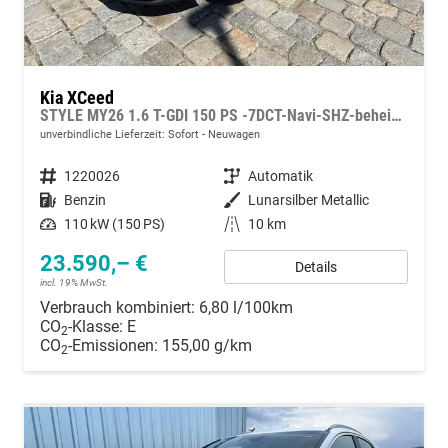
Kia XCeed
STYLE MY26 1.6 T-GDI 150 PS -7DCT-Navi-SHZ-beheizbares Lenkrad-Klimaautomatik 2Zonen-LED-Kamera-PDC-16"Alu-Sofort
unverbindliche Lieferzeit: Sofort
Neuwagen
Fahrzeugnummer
1220026
Getriebe
Automatik
Kraftstoff
Benzin
Außenfarbe
Lunarsilber Metallic
Leistung
110 kW (150 PS)
Kilometerstand
10 km
23.590,– €
Details
incl. 19% MwSt.
Verbrauch kombiniert:
6,80 l/100km
CO
-Klasse:
E
2
CO
-Emissionen:
155,00 g/km
2