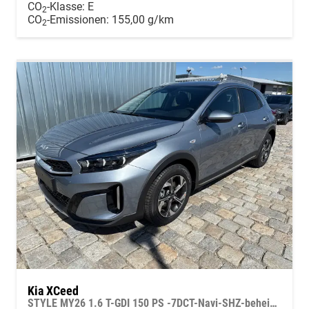
CO
-Klasse:
E
2
CO
-Emissionen:
155,00 g/km
2
Kia XCeed
STYLE MY26 1.6 T-GDI 150 PS -7DCT-Navi-SHZ-beheizbares Lenkrad-Klimaautomatik 2Zonen-LED-Kamera-PDC-16"Alu