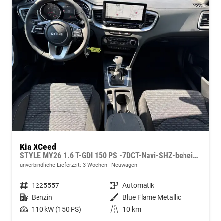
Kia XCeed
STYLE MY26 1.6 T-GDI 150 PS -7DCT-Navi-SHZ-beheizbares Lenkrad-Klimaautomatik 2Zonen-LED-Kamera-PDC-16"Alu
unverbindliche Lieferzeit:
3 Wochen
Neuwagen
Fahrzeugnummer
1225557
Getriebe
Automatik
Kraftstoff
Benzin
Außenfarbe
Blue Flame Metallic
Leistung
110 kW (150 PS)
Kilometerstand
10 km