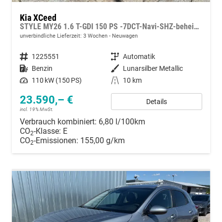
Kia XCeed
STYLE MY26 1.6 T-GDI 150 PS -7DCT-Navi-SHZ-beheizbares Lenkrad-Klimaautomatik 2Zonen-LED-Kamera-PDC-16"Alu
unverbindliche Lieferzeit:
3 Wochen
Neuwagen
Fahrzeugnummer
1225551
Getriebe
Automatik
Kraftstoff
Benzin
Außenfarbe
Lunarsilber Metallic
Leistung
110 kW (150 PS)
Kilometerstand
10 km
23.590,– €
Details
incl. 19% MwSt.
Verbrauch kombiniert:
6,80 l/100km
CO
-Klasse:
E
2
CO
-Emissionen:
155,00 g/km
2