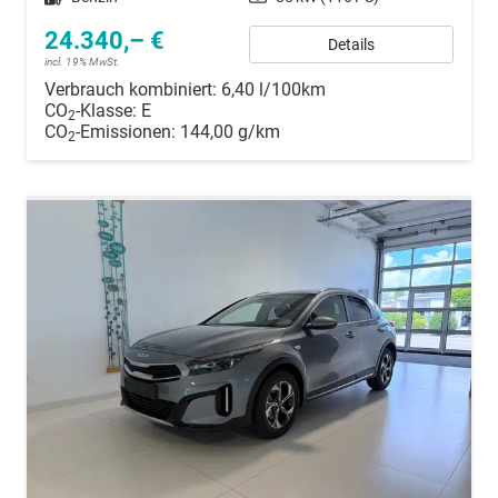
24.340,– €
Details
incl. 19% MwSt.
Verbrauch kombiniert:
6,40 l/100km
CO
-Klasse:
E
2
CO
-Emissionen:
144,00 g/km
2