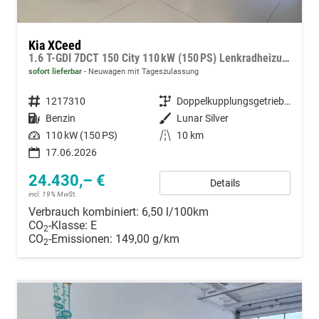
Kia XCeed
1.6 T-GDI 7DCT 150 City 110 kW (150 PS) Lenkradheizung, Sitzheizung, Navigationssystem, Bluetooth, Radio/DAB, Android Auto, Apple CarPlay, Freisprecheinrichtung, Spurhalteassistent, Tempolimitassistent, 16" Leichtmetallfelgen, uvm.
sofort lieferbar
Neuwagen mit Tageszulassung
Fahrzeugnummer
1217310
Getriebe
Doppelkupplungsgetriebe (DSG)
Kraftstoff
Benzin
Außenfarbe
Lunar Silver
Leistung
110 kW (150 PS)
Kilometerstand
10 km
17.06.2026
24.430,– €
Details
incl. 19% MwSt.
Verbrauch kombiniert:
6,50 l/100km
CO
-Klasse:
E
2
CO
-Emissionen:
149,00 g/km
2