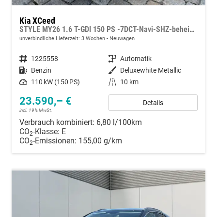
Kia XCeed
STYLE MY26 1.6 T-GDI 150 PS -7DCT-Navi-SHZ-beheizbares Lenkrad-Klimaautomatik 2Zonen-LED-Kamera-PDC-16"Alu
unverbindliche Lieferzeit:
3 Wochen
Neuwagen
Fahrzeugnummer
1225558
Getriebe
Automatik
Kraftstoff
Benzin
Außenfarbe
Deluxewhite Metallic
Leistung
110 kW (150 PS)
Kilometerstand
10 km
23.590,– €
Details
incl. 19% MwSt.
Verbrauch kombiniert:
6,80 l/100km
CO
-Klasse:
E
2
CO
-Emissionen:
155,00 g/km
2