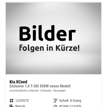
Kia XCeed
Exclusive 1,0 T-GDi 85KW neues Modell
unverbindliche Lieferzeit:
4 Monate
Neuwagen
Fahrzeugnummer
1225575
Getriebe
Schalt. 6-Gang
Kraftstoff
Benzin
Leistung
85 kW (116 PS)