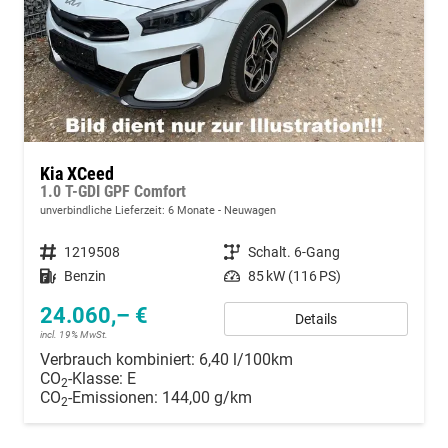
Kia XCeed
1.0 T-GDI GPF Comfort
unverbindliche Lieferzeit:
6 Monate
Neuwagen
Fahrzeugnummer
1219508
Getriebe
Schalt. 6-Gang
Kraftstoff
Benzin
Leistung
85 kW (116 PS)
24.060,– €
Details
incl. 19% MwSt.
Verbrauch kombiniert:
6,40 l/100km
CO
-Klasse:
E
2
CO
-Emissionen:
144,00 g/km
2