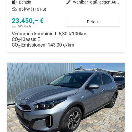
Kraftstoff
Benzin
Außenfarbe
wählbar -ggfl. gegen Auspreis-
Leistung
85 kW (116 PS)
23.450,– €
Details
incl. 19% MwSt.
Verbrauch kombiniert:
6,30 l/100km
CO
-Klasse:
E
2
CO
-Emissionen:
143,00 g/km
2