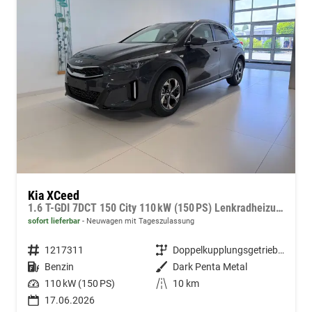
Kia XCeed
1.6 T-GDI 7DCT 150 City 110 kW (150 PS) Lenkradheizung, Sitzheizung, Navigationssystem, Bluetooth, Radio/DAB, Android Auto, Apple CarPlay, Freisprecheinrichtung, Spurhalteassistent, Tempolimitassistent, 16" Leichtmetallfelgen, uvm.
sofort lieferbar
Neuwagen mit Tageszulassung
Fahrzeugnummer
1217311
Getriebe
Doppelkupplungsgetriebe (DSG)
Kraftstoff
Benzin
Außenfarbe
Dark Penta Metal
Leistung
110 kW (150 PS)
Kilometerstand
10 km
17.06.2026