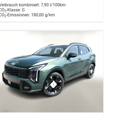
Verbrauch kombiniert:
7,90 l/100km
CO
-Klasse:
G
2
CO
-Emissionen:
180,00 g/km
2