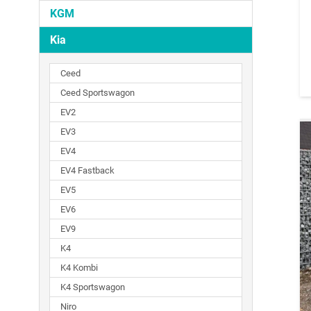
KGM
Kia
Ceed
Ceed Sportswagon
EV2
EV3
EV4
EV4 Fastback
EV5
EV6
EV9
K4
K4 Kombi
K4 Sportswagon
Niro