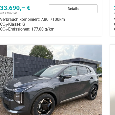
33.690,– €
Details
incl. 19% MwSt.
Verbrauch kombiniert:
7,80 l/100km
CO
-Klasse:
G
2
CO
-Emissionen:
177,00 g/km
2