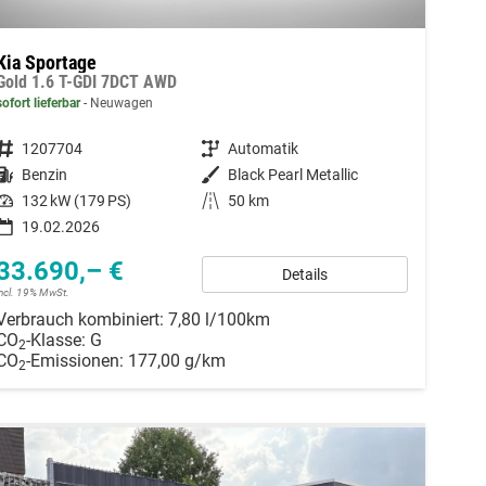
Kia Sportage
Gold 1.6 T-GDI 7DCT AWD
sofort lieferbar
Neuwagen
Fahrzeugnummer
1207704
Getriebe
Automatik
Kraftstoff
Benzin
Außenfarbe
Black Pearl Metallic
Leistung
132 kW (179 PS)
Kilometerstand
50 km
19.02.2026
33.690,– €
Details
incl. 19% MwSt.
Verbrauch kombiniert:
7,80 l/100km
CO
-Klasse:
G
2
CO
-Emissionen:
177,00 g/km
2