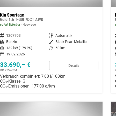
Kia Sportage
Gold 1.6 T-GDI 7DCT AWD
sofort lieferbar
Neuwagen
Fahrzeugnummer
1207703
Getriebe
Automatik
Kraftstoff
Benzin
Außenfarbe
Black Pearl Metallic
Leistung
132 kW (179 PS)
Kilometerstand
50 km
19.02.2026
33.690,– €
Details
incl. 19% MwSt.
Verbrauch kombiniert:
7,80 l/100km
CO
-Klasse:
G
2
CO
-Emissionen:
177,00 g/km
2