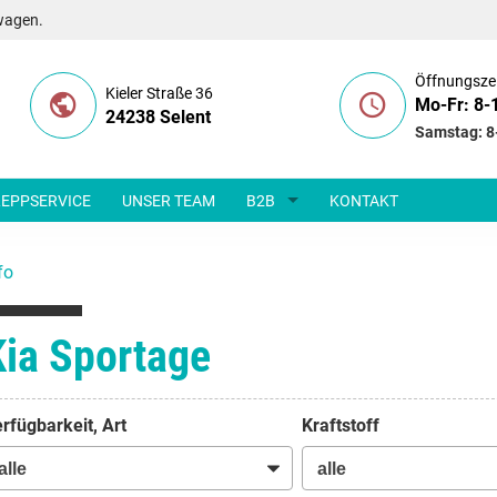
wagen.
Öffnungsze
Kieler Straße 36
Mo-Fr: 8-
24238 Selent
Samstag: 8
EPPSERVICE
UNSER TEAM
B2B
KONTAKT
fo
Kia Sportage
rfügbarkeit, Art
Kraftstoff