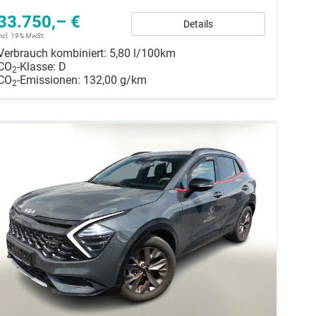
33.750,– €
Details
incl. 19% MwSt.
Verbrauch kombiniert:
5,80 l/100km
CO
-Klasse:
D
2
CO
-Emissionen:
132,00 g/km
2