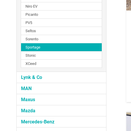
Niro EV
Picanto
PV5
Seltos
Sorento
Sportage
Stonic
XCeed
Lynk & Co
MAN
Maxus
Mazda
Mercedes-Benz