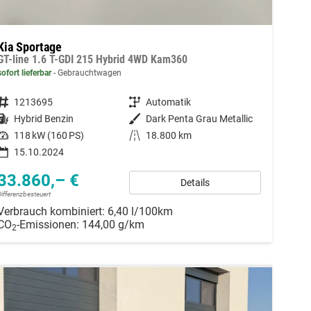
Kia Sportage
GT-line 1.6 T-GDI 215 Hybrid 4WD Kam360
sofort lieferbar
Gebrauchtwagen
Fahrzeugnummer
1213695
Getriebe
Automatik
Kraftstoff
Hybrid Benzin
Außenfarbe
Dark Penta Grau Metallic
Leistung
118 kW (160 PS)
Kilometerstand
18.800 km
15.10.2024
33.860,– €
Details
Differenzbesteuert
Verbrauch kombiniert:
6,40 l/100km
CO
-Emissionen:
144,00 g/km
2