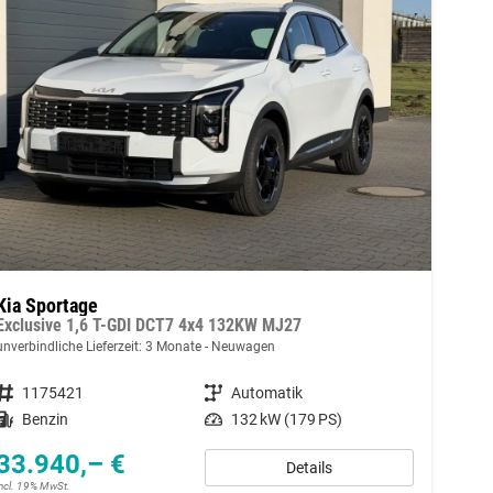
Kia Sportage
Exclusive 1,6 T-GDI DCT7 4x4 132KW MJ27
unverbindliche Lieferzeit:
3 Monate
Neuwagen
Fahrzeugnummer
1175421
Getriebe
Automatik
Kraftstoff
Benzin
Leistung
132 kW (179 PS)
33.940,– €
Details
incl. 19% MwSt.