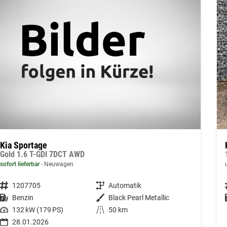
Kia Sportage
Gold 1.6 T-GDI 7DCT AWD
sofort lieferbar
Neuwagen
Fahrzeugnummer
1207705
Getriebe
Automatik
Kraftstoff
Benzin
Außenfarbe
Black Pearl Metallic
Leistung
132 kW (179 PS)
Kilometerstand
50 km
28.01.2026