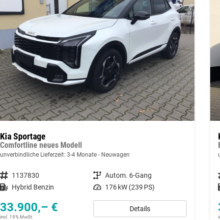
Kia Sportage
Comfortline neues Modell
unverbindliche Lieferzeit: 3-4 Monate
Neuwagen
Fahrzeugnummer
1137830
Getriebe
Autom. 6-Gang
Kraftstoff
Hybrid Benzin
Leistung
176 kW (239 PS)
33.900,– €
Details
incl. 19% MwSt.