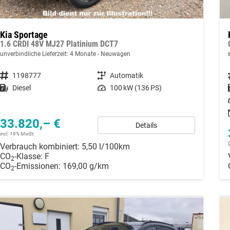
Kia Sportage
1.6 CRDI 48V MJ27 Platinium DCT7
unverbindliche Lieferzeit:
4 Monate
Neuwagen
Fahrzeugnummer
1198777
Getriebe
Automatik
Kraftstoff
Diesel
Leistung
100 kW (136 PS)
33.820,– €
Details
incl. 19% MwSt.
Verbrauch kombiniert:
5,50 l/100km
CO
-Klasse:
F
2
CO
-Emissionen:
169,00 g/km
2