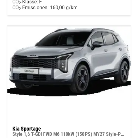
CO
-Klasse:
F
2
CO
-Emissionen:
160,00 g/km
2
Kia Sportage
Style 1,6 T-GDI FWD M6 110kW (150 PS) MY27 Style-Paket, 2-Zonen-Klimaautomatik, Sitz-/Lenkradheizung, Regensensor, Navi, DAB, Apple CarPlay/Android Auto, Rückfahrkamera, Parksensoren vorn/hinten, Full-LED, 17 Zoll LM, uvm.