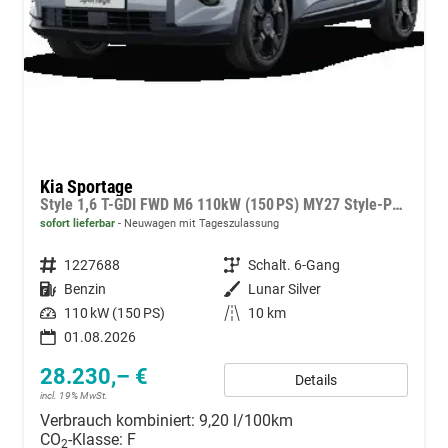
Kia Sportage
Style 1,6 T-GDI FWD M6 110kW (150 PS) MY27 Style-Paket, 2-Zonen-Klimaautomatik, Sitz-/Lenkradheizung, Regensensor, Navi, DAB, Apple CarPlay/Android Auto, Rückfahrkamera, Parksensoren vorn/hinten, Full-LED, 17 Zoll LM, uvm.
sofort lieferbar
Neuwagen mit Tageszulassung
Fahrzeugnummer
1227688
Getriebe
Schalt. 6-Gang
Kraftstoff
Benzin
Außenfarbe
Lunar Silver
Leistung
110 kW (150 PS)
Kilometerstand
10 km
01.08.2026
28.230,– €
Details
incl. 19% MwSt.
Verbrauch kombiniert:
9,20 l/100km
CO
-Klasse:
F
2