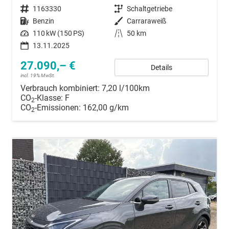
Fahrzeugnummer
1163330
Getriebe
Schaltgetriebe
Kraftstoff
Benzin
Außenfarbe
Carraraweiß
Leistung
110 kW (150 PS)
Kilometerstand
50 km
13.11.2025
27.090,– €
Details
incl. 19% MwSt.
Verbrauch kombiniert:
7,20 l/100km
CO
-Klasse:
F
2
CO
-Emissionen:
162,00 g/km
2