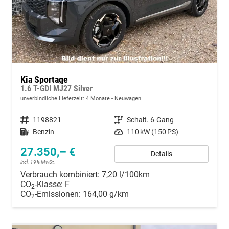
Kia Sportage
1.6 T-GDI MJ27 Silver
unverbindliche Lieferzeit:
4 Monate
Neuwagen
Fahrzeugnummer
1198821
Getriebe
Schalt. 6-Gang
Kraftstoff
Benzin
Leistung
110 kW (150 PS)
27.350,– €
Details
incl. 19% MwSt.
Verbrauch kombiniert:
7,20 l/100km
CO
-Klasse:
F
2
CO
-Emissionen:
164,00 g/km
2