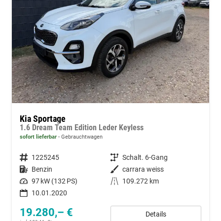
Kia Sportage
1.6 Dream Team Edition Leder Keyless
sofort lieferbar
Gebrauchtwagen
Fahrzeugnummer
1225245
Getriebe
Schalt. 6-Gang
Kraftstoff
Benzin
Außenfarbe
carrara weiss
Leistung
97 kW (132 PS)
Kilometerstand
109.272 km
10.01.2020
19.280,– €
Details