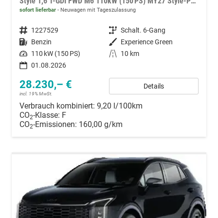
Style 1,6 T-GDI FWD M6 110kW (150 PS) MY27 Style-Paket, 2-Zonen-Klimaautomatik, Sitz-/Lenkradheizung, Regensensor, Navi, DAB, Apple CarPlay/Android Auto, Rückfahrkamera, Parksensoren vorn/hinten, Full-LED, 17 Zoll LM, uvm.
sofort lieferbar
Neuwagen mit Tageszulassung
Fahrzeugnummer
1227529
Getriebe
Schalt. 6-Gang
Kraftstoff
Benzin
Außenfarbe
Experience Green
Leistung
110 kW (150 PS)
Kilometerstand
10 km
01.08.2026
28.230,– €
Details
incl. 19% MwSt.
Verbrauch kombiniert:
9,20 l/100km
CO
-Klasse:
F
2
CO
-Emissionen:
160,00 g/km
2