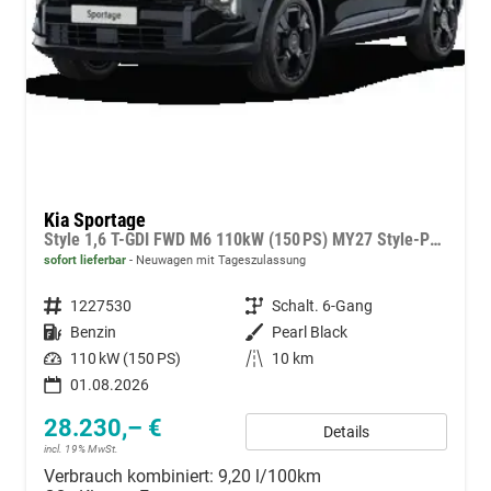
Kia Sportage
Style 1,6 T-GDI FWD M6 110kW (150 PS) MY27 Style-Paket, 2-Zonen-Klimaautomatik, Sitz-/Lenkradheizung, Regensensor, Navi, DAB, Apple CarPlay/Android Auto, Rückfahrkamera, Parksensoren vorn/hinten, Full-LED, 17 Zoll LM, uvm.
sofort lieferbar
Neuwagen mit Tageszulassung
Fahrzeugnummer
1227530
Getriebe
Schalt. 6-Gang
Kraftstoff
Benzin
Außenfarbe
Pearl Black
Leistung
110 kW (150 PS)
Kilometerstand
10 km
01.08.2026
28.230,– €
Details
incl. 19% MwSt.
Verbrauch kombiniert:
9,20 l/100km