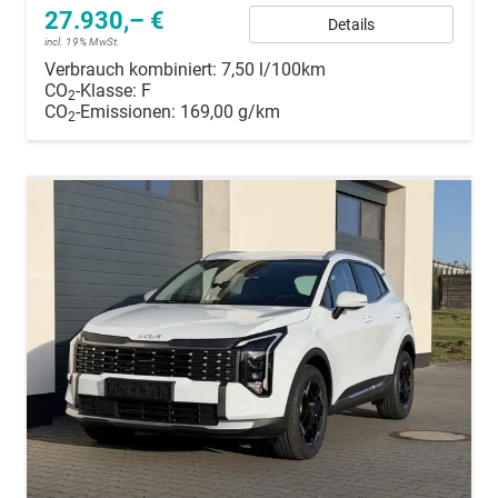
27.930,– €
Details
incl. 19% MwSt.
Verbrauch kombiniert:
7,50 l/100km
CO
-Klasse:
F
2
CO
-Emissionen:
169,00 g/km
2