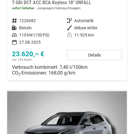
T-GDi DCT ACC BCA Keyless 18" UNFALL
sofort lieferbar
Jungwagen/Gebrauchtwagen
Fahrzeugnummer
1226082
Getriebe
Automatik
Kraftstoff
Benzin
Außenfarbe
deluxe white
Leistung
110 kW (150 PS)
Kilometerstand
11.925 km
27.08.2025
23.620,– €
Details
incl. 19% MwSt.
Verbrauch kombiniert:
7,40 l/100km
CO
-Emissionen:
168,00 g/km
2