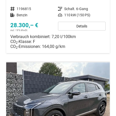
Fahrzeugnummer
1196815
Getriebe
Schalt. 6-Gang
Kraftstoff
Benzin
Leistung
110 kW (150 PS)
28.300,– €
Details
incl. 19% MwSt.
Verbrauch kombiniert:
7,20 l/100km
CO
-Klasse:
F
2
CO
-Emissionen:
164,00 g/km
2