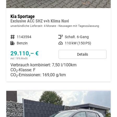
Kia Sportage
Exclusive ACC SHZ v+h Klima Navi
unverbindliche Lieferzeit:
4 Monate
Neuwagen mit Tageszulassung
Fahrzeugnummer
1143594
Getriebe
Schalt. 6-Gang
Kraftstoff
Benzin
Leistung
110 kW (150 PS)
29.110,– €
Details
incl. 19% MwSt.
Verbrauch kombiniert:
7,50 l/100km
CO
-Klasse:
F
2
CO
-Emissionen:
169,00 g/km
2