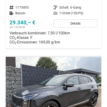
Fahrzeugnummer
1175405
Getriebe
Schalt. 6-Gang
Kraftstoff
Benzin
Leistung
110 kW (150 PS)
29.340,– €
Details
incl. 19% MwSt.
Verbrauch kombiniert:
7,50 l/100km
CO
-Klasse:
F
2
CO
-Emissionen:
169,00 g/km
2