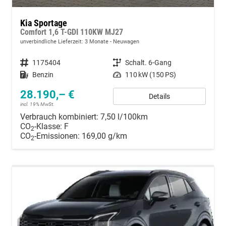
Kia Sportage
Comfort 1,6 T-GDI 110KW MJ27
unverbindliche Lieferzeit:
3 Monate
Neuwagen
Fahrzeugnummer
1175404
Getriebe
Schalt. 6-Gang
Kraftstoff
Benzin
Leistung
110 kW (150 PS)
28.190,– €
Details
incl. 19% MwSt.
Verbrauch kombiniert:
7,50 l/100km
CO
-Klasse:
F
2
CO
-Emissionen:
169,00 g/km
2