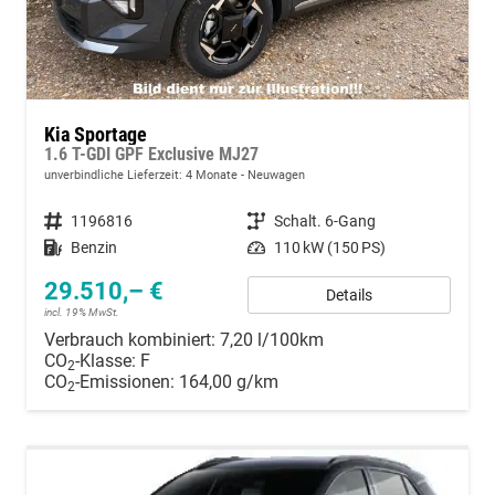
Kia Sportage
1.6 T-GDI GPF Exclusive MJ27
unverbindliche Lieferzeit:
4 Monate
Neuwagen
Fahrzeugnummer
1196816
Getriebe
Schalt. 6-Gang
Kraftstoff
Benzin
Leistung
110 kW (150 PS)
29.510,– €
Details
incl. 19% MwSt.
Verbrauch kombiniert:
7,20 l/100km
CO
-Klasse:
F
2
CO
-Emissionen:
164,00 g/km
2