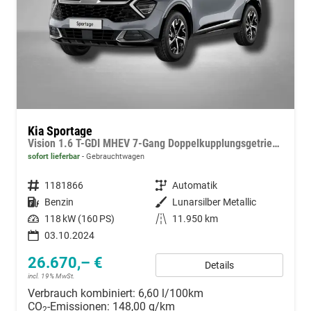
Kia Sportage
Vision 1.6 T-GDI MHEV 7-Gang Doppelkupplungsgetriebe DCT
sofort lieferbar
Gebrauchtwagen
Fahrzeugnummer
1181866
Getriebe
Automatik
Kraftstoff
Benzin
Außenfarbe
Lunarsilber Metallic
Leistung
118 kW (160 PS)
Kilometerstand
11.950 km
03.10.2024
26.670,– €
Details
incl. 19% MwSt.
Verbrauch kombiniert:
6,60 l/100km
CO
-Emissionen:
148,00 g/km
2