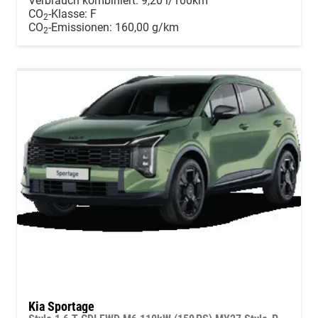
Verbrauch kombiniert:
9,20 l/100km
CO
-Klasse:
F
2
CO
-Emissionen:
160,00 g/km
2
Kia Sportage