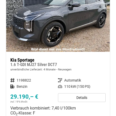
Kia Sportage
1.6 T-GDI MJ27 Silver DCT7
unverbindliche Lieferzeit:
4 Monate
Neuwagen
Fahrzeugnummer
1198822
Getriebe
Automatik
Kraftstoff
Benzin
Leistung
110 kW (150 PS)
29.190,– €
Details
incl. 19% MwSt.
Verbrauch kombiniert:
7,40 l/100km
CO
-Klasse:
F
2