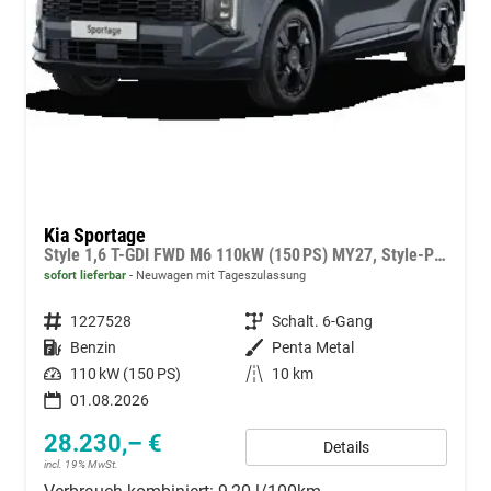
Kia Sportage
Style 1,6 T-GDI FWD M6 110kW (150 PS) MY27, Style-Paket, 2-Zonen-Klimaautomatik, Sitz-/Lenkradheizung, Regensensor, Navi, DAB, Apple CarPlay/Android Auto, Rückfahrkamera, Parksensoren vorn/hinten, Full-LED, 17 Zoll LM, uvm.
sofort lieferbar
Neuwagen mit Tageszulassung
Fahrzeugnummer
1227528
Getriebe
Schalt. 6-Gang
Kraftstoff
Benzin
Außenfarbe
Penta Metal
Leistung
110 kW (150 PS)
Kilometerstand
10 km
01.08.2026
28.230,– €
Details
incl. 19% MwSt.