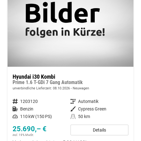
Hyundai i30 Kombi
Prime 1.6 T-GDi 7 Gang Automatik
unverbindliche Lieferzeit:
08.10.2026
Neuwagen
Fahrzeugnummer
1203120
Getriebe
Automatik
Kraftstoff
Benzin
Außenfarbe
Cypress Green
Leistung
110 kW (150 PS)
Kilometerstand
50 km
25.690,– €
Details
incl. 19% MwSt.