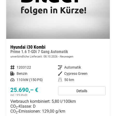
Hyundai i30 Kombi
Prime 1.6 T-GDi 7 Gang Automatik
unverbindliche Lieferzeit:
08.10.2026
Neuwagen
Fahrzeugnummer
1203122
Getriebe
Automatik
Kraftstoff
Benzin
Außenfarbe
Cypress Green
Leistung
110 kW (150 PS)
Kilometerstand
50 km
25.690,– €
Details
incl. 19% MwSt.
Verbrauch kombiniert:
5,80 l/100km
CO
-Klasse:
D
2
CO
-Emissionen:
129,00 g/km
2