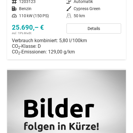
Fahrzeugnummer
1203123
Getriebe
Automatik
Kraftstoff
Benzin
Außenfarbe
Cypress Green
Leistung
110 kW (150 PS)
Kilometerstand
50 km
25.690,– €
Details
incl. 19% MwSt.
Verbrauch kombiniert:
5,80 l/100km
CO
-Klasse:
D
2
CO
-Emissionen:
129,00 g/km
2