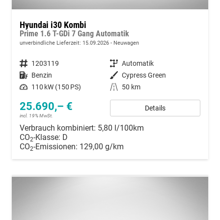
Hyundai i30 Kombi
Prime 1.6 T-GDi 7 Gang Automatik
unverbindliche Lieferzeit:
15.09.2026
Neuwagen
Fahrzeugnummer
1203119
Getriebe
Automatik
Kraftstoff
Benzin
Außenfarbe
Cypress Green
Leistung
110 kW (150 PS)
Kilometerstand
50 km
25.690,– €
Details
incl. 19% MwSt.
Verbrauch kombiniert:
5,80 l/100km
CO
-Klasse:
D
2
CO
-Emissionen:
129,00 g/km
2