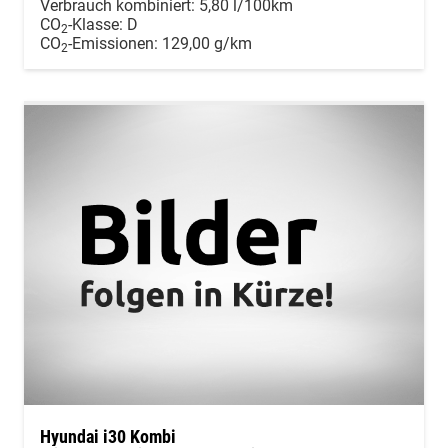
Verbrauch kombiniert:
5,80 l/100km
CO
-Klasse:
D
2
CO
-Emissionen:
129,00 g/km
2
Hyundai i30 Kombi