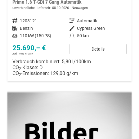
Prime 1.6 T-GDi 7 Gang Automatik
unverbindliche Lieferzeit:
08.10.2026
Neuwagen
Fahrzeugnummer
1203121
Getriebe
Automatik
Kraftstoff
Benzin
Außenfarbe
Cypress Green
Leistung
110 kW (150 PS)
Kilometerstand
50 km
25.690,– €
Details
incl. 19% MwSt.
Verbrauch kombiniert:
5,80 l/100km
CO
-Klasse:
D
2
CO
-Emissionen:
129,00 g/km
2