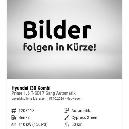
Hyundai i30 Kombi
Prime 1.6 T-GDi 7 Gang Automatik
unverbindliche Lieferzeit:
15.10.2026
Neuwagen
Fahrzeugnummer
1203118
Getriebe
Automatik
Kraftstoff
Benzin
Außenfarbe
Cypress Green
Leistung
110 kW (150 PS)
Kilometerstand
50 km