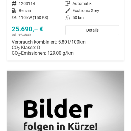
Fahrzeugnummer
1203114
Getriebe
Automatik
Kraftstoff
Benzin
Außenfarbe
Ecotronic Grey
Leistung
110 kW (150 PS)
Kilometerstand
50 km
25.690,– €
Details
incl. 19% MwSt.
Verbrauch kombiniert:
5,80 l/100km
CO
-Klasse:
D
2
CO
-Emissionen:
129,00 g/km
2