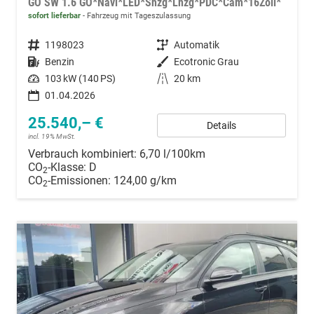
GO SW 1.6 GO*Navi*LED*Shzg*Lhzg*PDC*Cam*16Zoll*
sofort lieferbar
Fahrzeug mit Tageszulassung
Fahrzeugnummer
1198023
Getriebe
Automatik
Kraftstoff
Benzin
Außenfarbe
Ecotronic Grau
Leistung
103 kW (140 PS)
Kilometerstand
20 km
01.04.2026
25.540,– €
Details
incl. 19% MwSt.
Verbrauch kombiniert:
6,70 l/100km
CO
-Klasse:
D
2
CO
-Emissionen:
124,00 g/km
2