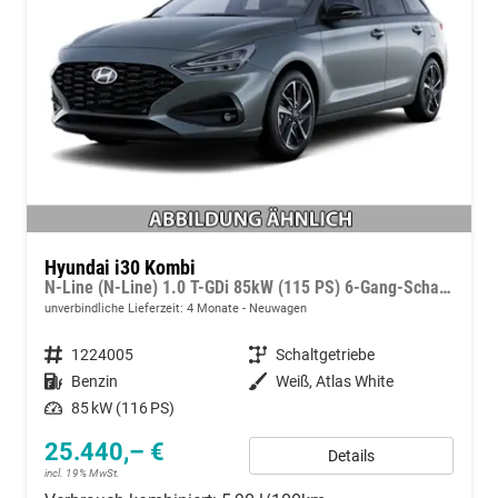
Hyundai i30 Kombi
N-Line (N-Line) 1.0 T-GDi 85kW (115 PS) 6-Gang-Schaltgetriebe
unverbindliche Lieferzeit:
4 Monate
Neuwagen
Fahrzeugnummer
1224005
Getriebe
Schaltgetriebe
Kraftstoff
Benzin
Außenfarbe
Weiß, Atlas White
Leistung
85 kW (116 PS)
25.440,– €
Details
incl. 19% MwSt.