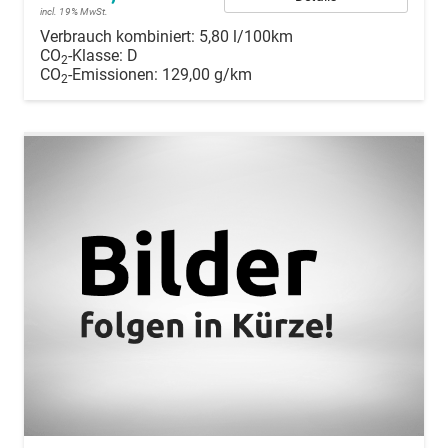
incl. 19% MwSt.
Verbrauch kombiniert:
5,80 l/100km
CO
-Klasse:
D
2
CO
-Emissionen:
129,00 g/km
2