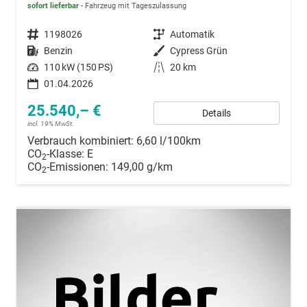
sofort lieferbar
Fahrzeug mit Tageszulassung
Fahrzeugnummer
1198026
Getriebe
Automatik
Kraftstoff
Benzin
Außenfarbe
Cypress Grün
Leistung
110 kW (150 PS)
Kilometerstand
20 km
01.04.2026
25.540,– €
Details
incl. 19% MwSt.
Verbrauch kombiniert:
6,60 l/100km
CO
-Klasse:
E
2
CO
-Emissionen:
149,00 g/km
2