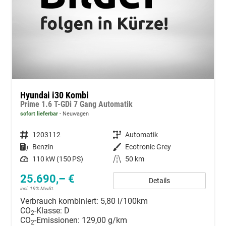
Hyundai i30 Kombi
Prime 1.6 T-GDi 7 Gang Automatik
sofort lieferbar
Neuwagen
Fahrzeugnummer
1203112
Getriebe
Automatik
Kraftstoff
Benzin
Außenfarbe
Ecotronic Grey
Leistung
110 kW (150 PS)
Kilometerstand
50 km
25.690,– €
Details
incl. 19% MwSt.
Verbrauch kombiniert:
5,80 l/100km
CO
-Klasse:
D
2
CO
-Emissionen:
129,00 g/km
2