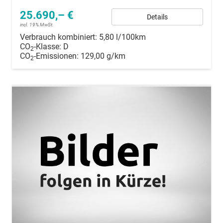
25.690,– €
Details
incl. 19% MwSt.
Verbrauch kombiniert:
5,80 l/100km
CO
-Klasse:
D
2
CO
-Emissionen:
129,00 g/km
2