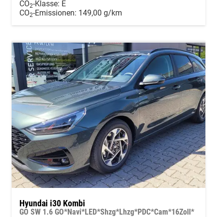
CO
-Klasse:
E
2
CO
-Emissionen:
149,00 g/km
2
Hyundai i30 Kombi
GO SW 1.6 GO*Navi*LED*Shzg*Lhzg*PDC*Cam*16Zoll*