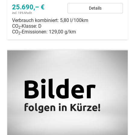
25.690,– €
Details
incl. 19% MwSt.
Verbrauch kombiniert:
5,80 l/100km
CO
-Klasse:
D
2
CO
-Emissionen:
129,00 g/km
2