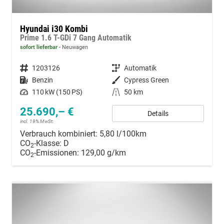
Hyundai i30 Kombi
Prime 1.6 T-GDi 7 Gang Automatik
sofort lieferbar
Neuwagen
Fahrzeugnummer
1203126
Getriebe
Automatik
Kraftstoff
Benzin
Außenfarbe
Cypress Green
Leistung
110 kW (150 PS)
Kilometerstand
50 km
25.690,– €
Details
incl. 19% MwSt.
Verbrauch kombiniert:
5,80 l/100km
CO
-Klasse:
D
2
CO
-Emissionen:
129,00 g/km
2