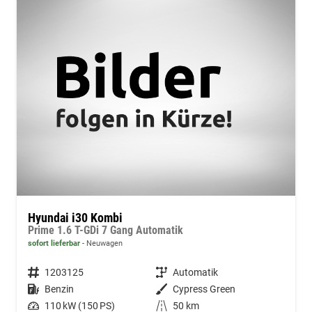
Hyundai i30 Kombi
Prime 1.6 T-GDi 7 Gang Automatik
sofort lieferbar
Neuwagen
Fahrzeugnummer
1203125
Getriebe
Automatik
Kraftstoff
Benzin
Außenfarbe
Cypress Green
Leistung
110 kW (150 PS)
Kilometerstand
50 km