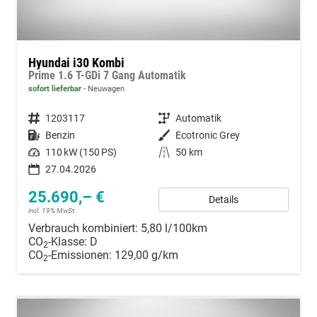
Hyundai i30 Kombi
Prime 1.6 T-GDi 7 Gang Automatik
sofort lieferbar
Neuwagen
Fahrzeugnummer
1203117
Getriebe
Automatik
Kraftstoff
Benzin
Außenfarbe
Ecotronic Grey
Leistung
110 kW (150 PS)
Kilometerstand
50 km
27.04.2026
25.690,– €
Details
incl. 19% MwSt.
Verbrauch kombiniert:
5,80 l/100km
CO
-Klasse:
D
2
CO
-Emissionen:
129,00 g/km
2