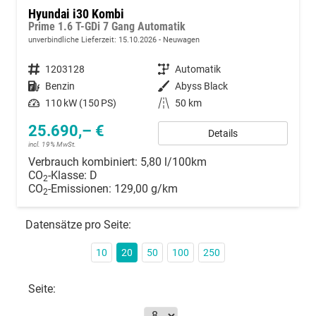
Hyundai i30 Kombi
Prime 1.6 T-GDi 7 Gang Automatik
unverbindliche Lieferzeit:
15.10.2026
Neuwagen
Fahrzeugnummer
1203128
Getriebe
Automatik
Kraftstoff
Benzin
Außenfarbe
Abyss Black
Leistung
110 kW (150 PS)
Kilometerstand
50 km
25.690,– €
Details
incl. 19% MwSt.
Verbrauch kombiniert:
5,80 l/100km
CO
-Klasse:
D
2
CO
-Emissionen:
129,00 g/km
2
Datensätze pro Seite:
10
20
50
100
250
Seite: