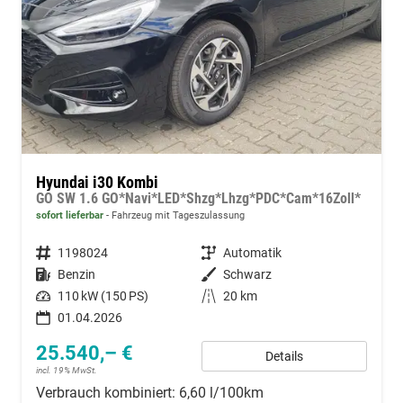
Hyundai i30 Kombi
GO SW 1.6 GO*Navi*LED*Shzg*Lhzg*PDC*Cam*16Zoll*
sofort lieferbar
Fahrzeug mit Tageszulassung
Fahrzeugnummer
1198024
Getriebe
Automatik
Kraftstoff
Benzin
Außenfarbe
Schwarz
Leistung
110 kW (150 PS)
Kilometerstand
20 km
01.04.2026
25.540,– €
Details
incl. 19% MwSt.
Verbrauch kombiniert:
6,60 l/100km