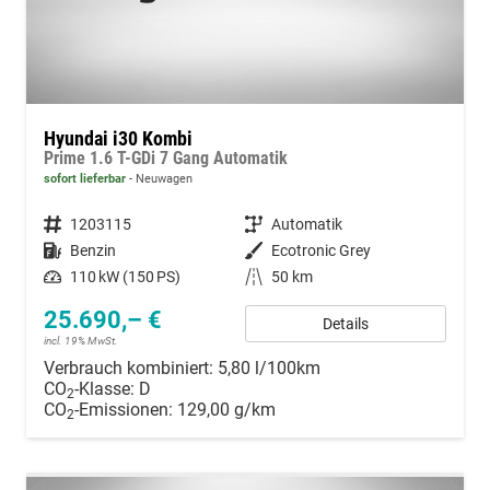
Hyundai i30 Kombi
Prime 1.6 T-GDi 7 Gang Automatik
sofort lieferbar
Neuwagen
Fahrzeugnummer
1203115
Getriebe
Automatik
Kraftstoff
Benzin
Außenfarbe
Ecotronic Grey
Leistung
110 kW (150 PS)
Kilometerstand
50 km
25.690,– €
Details
incl. 19% MwSt.
Verbrauch kombiniert:
5,80 l/100km
CO
-Klasse:
D
2
CO
-Emissionen:
129,00 g/km
2