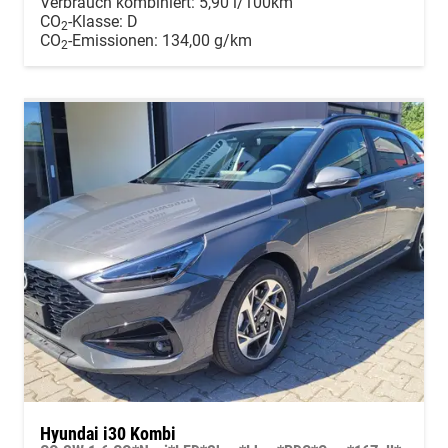
Verbrauch kombiniert:
5,90 l/100km
CO
-Klasse:
D
2
CO
-Emissionen:
134,00 g/km
2
Hyundai i30 Kombi