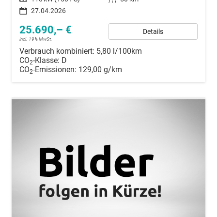
27.04.2026
25.690,– €
Details
incl. 19% MwSt.
Verbrauch kombiniert:
5,80 l/100km
CO
-Klasse:
D
2
CO
-Emissionen:
129,00 g/km
2