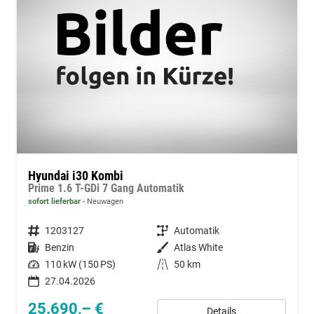
Hyundai i30 Kombi
Prime 1.6 T-GDi 7 Gang Automatik
sofort lieferbar
Neuwagen
Fahrzeugnummer
1203127
Getriebe
Automatik
Kraftstoff
Benzin
Außenfarbe
Atlas White
Leistung
110 kW (150 PS)
Kilometerstand
50 km
27.04.2026
25.690,– €
Details