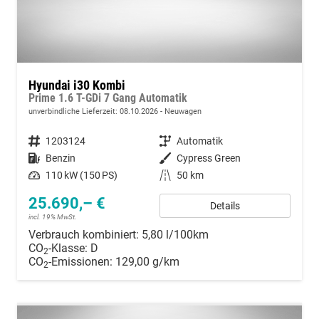
Hyundai i30 Kombi
Prime 1.6 T-GDi 7 Gang Automatik
unverbindliche Lieferzeit:
08.10.2026
Neuwagen
Fahrzeugnummer
1203124
Getriebe
Automatik
Kraftstoff
Benzin
Außenfarbe
Cypress Green
Leistung
110 kW (150 PS)
Kilometerstand
50 km
25.690,– €
Details
incl. 19% MwSt.
Verbrauch kombiniert:
5,80 l/100km
CO
-Klasse:
D
2
CO
-Emissionen:
129,00 g/km
2