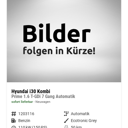
Hyundai i30 Kombi
Prime 1.6 T-GDi 7 Gang Automatik
sofort lieferbar
Neuwagen
Fahrzeugnummer
1203116
Getriebe
Automatik
Kraftstoff
Benzin
Außenfarbe
Ecotronic Grey
Leistung
110 kW (150 PS)
Kilometerstand
50 km