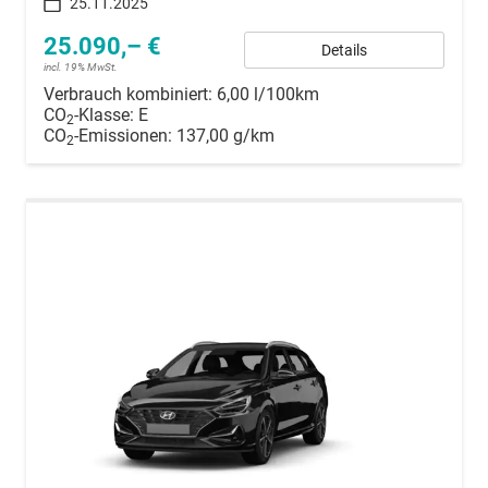
25.11.2025
25.090,– €
Details
incl. 19% MwSt.
Verbrauch kombiniert:
6,00 l/100km
CO
-Klasse:
E
2
CO
-Emissionen:
137,00 g/km
2