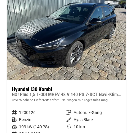
Hyundai i30 Kombi
GO! Plus 1,5 T-GDI MHEV 48 V 140 PS 7-DCT Navi-Klimaautomatik-AppleCarPlay-AndroidAuto-17" Alu-SunSet-Sofort
unverbindliche Lieferzeit: sofort
Neuwagen mit Tageszulassung
Fahrzeugnummer
1200126
Getriebe
Autom. 7-Gang
Kraftstoff
Benzin
Außenfarbe
Ayss Black
Leistung
103 kW (140 PS)
Kilometerstand
10 km