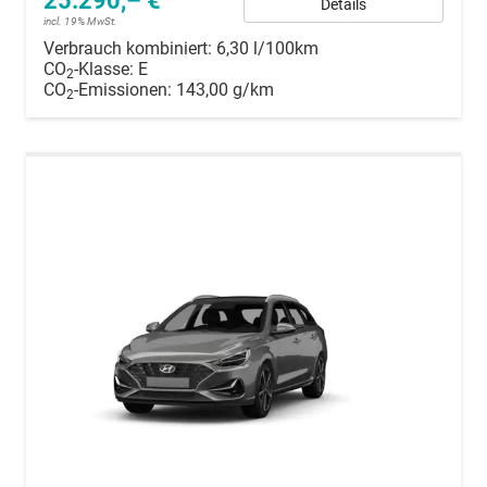
25.290,– €
Details
incl. 19% MwSt.
Verbrauch kombiniert:
6,30 l/100km
CO
-Klasse:
E
2
CO
-Emissionen:
143,00 g/km
2