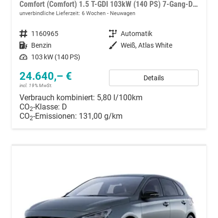
Comfort (Comfort) 1.5 T-GDI 103kW (140 PS) 7-Gang-DCT
unverbindliche Lieferzeit:
6 Wochen
Neuwagen
Fahrzeugnummer
1160965
Getriebe
Automatik
Kraftstoff
Benzin
Außenfarbe
Weiß, Atlas White
Leistung
103 kW (140 PS)
24.640,– €
Details
incl. 19% MwSt.
Verbrauch kombiniert:
5,80 l/100km
CO
-Klasse:
D
2
CO
-Emissionen:
131,00 g/km
2