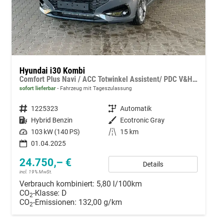
Hyundai i30 Kombi
Comfort Plus Navi / ACC Totwinkel Assistent/ PDC V&H + Kamera/ Alu 17"
sofort lieferbar
Fahrzeug mit Tageszulassung
Fahrzeugnummer
1225323
Getriebe
Automatik
Kraftstoff
Hybrid Benzin
Außenfarbe
Ecotronic Gray
Leistung
103 kW (140 PS)
Kilometerstand
15 km
01.04.2025
24.750,– €
Details
incl. 19% MwSt.
Verbrauch kombiniert:
5,80 l/100km
CO
-Klasse:
D
2
CO
-Emissionen:
132,00 g/km
2