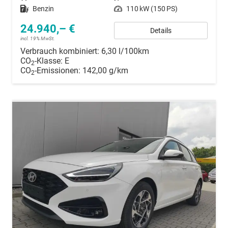
Kraftstoff
Benzin
Leistung
110 kW (150 PS)
24.940,– €
Details
incl. 19% MwSt.
Verbrauch kombiniert:
6,30 l/100km
CO
-Klasse:
E
2
CO
-Emissionen:
142,00 g/km
2