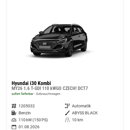
Hyundai i30 Kombi
MY26 1.6 T-GDI 110 kWGO CZECH! DCT7
sofort lieferbar
Gebrauchtwagen
Fahrzeugnummer
1205032
Getriebe
Automatik
Kraftstoff
Benzin
Außenfarbe
ABYSS BLACK
Leistung
110 kW (150 PS)
Kilometerstand
10 km
01.08.2026