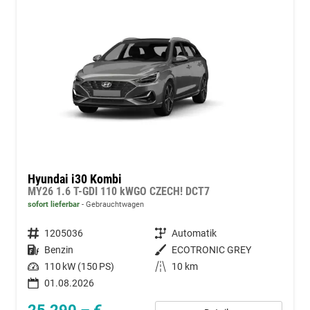
Hyundai i30 Kombi
MY26 1.6 T-GDI 110 kWGO CZECH! DCT7
sofort lieferbar
Gebrauchtwagen
Fahrzeugnummer
1205036
Getriebe
Automatik
Kraftstoff
Benzin
Außenfarbe
ECOTRONIC GREY
Leistung
110 kW (150 PS)
Kilometerstand
10 km
01.08.2026