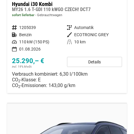
Hyundai i30 Kombi
MY26 1.6 T-GDI 110 kWGO CZECH! DCT7
sofort lieferbar
Gebrauchtwagen
Fahrzeugnummer
1205039
Getriebe
Automatik
Kraftstoff
Benzin
Außenfarbe
ECOTRONIC GREY
Leistung
110 kW (150 PS)
Kilometerstand
10 km
01.08.2026
25.290,– €
Details
incl. 19% MwSt.
Verbrauch kombiniert:
6,30 l/100km
CO
-Klasse:
E
2
CO
-Emissionen:
143,00 g/km
2