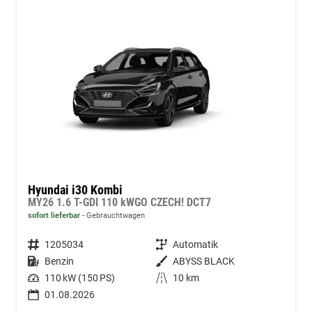
Hyundai i30 Kombi
MY26 1.6 T-GDI 110 kWGO CZECH! DCT7
sofort lieferbar
Gebrauchtwagen
Fahrzeugnummer
1205034
Getriebe
Automatik
Kraftstoff
Benzin
Außenfarbe
ABYSS BLACK
Leistung
110 kW (150 PS)
Kilometerstand
10 km
01.08.2026