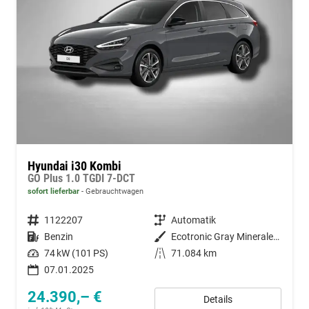
Hyundai i30 Kombi
GO Plus 1.0 TGDI 7-DCT
sofort lieferbar
Gebrauchtwagen
Fahrzeugnummer
1122207
Getriebe
Automatik
Kraftstoff
Benzin
Außenfarbe
Ecotronic Gray Mineraleffekt
Leistung
74 kW (101 PS)
Kilometerstand
71.084 km
07.01.2025
24.390,– €
Details