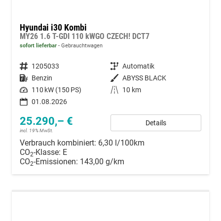
Hyundai i30 Kombi
MY26 1.6 T-GDI 110 kWGO CZECH! DCT7
sofort lieferbar
Gebrauchtwagen
Fahrzeugnummer
1205033
Getriebe
Automatik
Kraftstoff
Benzin
Außenfarbe
ABYSS BLACK
Leistung
110 kW (150 PS)
Kilometerstand
10 km
01.08.2026
25.290,– €
Details
incl. 19% MwSt.
Verbrauch kombiniert:
6,30 l/100km
CO
-Klasse:
E
2
CO
-Emissionen:
143,00 g/km
2