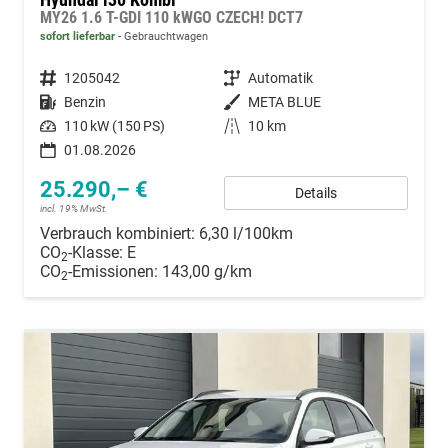
MY26 1.6 T-GDI 110 kWGO CZECH! DCT7
sofort lieferbar
Gebrauchtwagen
Fahrzeugnummer
1205042
Getriebe
Automatik
Kraftstoff
Benzin
Außenfarbe
META BLUE
Leistung
110 kW (150 PS)
Kilometerstand
10 km
01.08.2026
25.290,– €
Details
incl. 19% MwSt.
Verbrauch kombiniert:
6,30 l/100km
CO
-Klasse:
E
2
CO
-Emissionen:
143,00 g/km
2