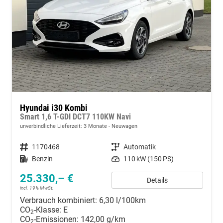
Hyundai i30 Kombi
Smart 1,6 T-GDI DCT7 110KW Navi
unverbindliche Lieferzeit:
3 Monate
Neuwagen
Fahrzeugnummer
1170468
Getriebe
Automatik
Kraftstoff
Benzin
Leistung
110 kW (150 PS)
25.330,– €
Details
incl. 19% MwSt.
Verbrauch kombiniert:
6,30 l/100km
CO
-Klasse:
E
2
CO
-Emissionen:
142,00 g/km
2