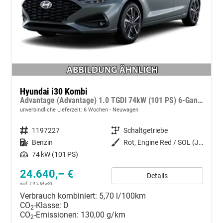
Hyundai i30 Kombi
Advantage (Advantage) 1.0 TGDI 74kW (101 PS) 6-Gang-Schaltgetriebe
unverbindliche Lieferzeit:
6 Wochen
Neuwagen
Fahrzeugnummer
1197227
Getriebe
Schaltgetriebe
Kraftstoff
Benzin
Außenfarbe
Rot, Engine Red / SOL (JHR)
Leistung
74 kW (101 PS)
24.640,– €
Details
incl. 19% MwSt.
Verbrauch kombiniert:
5,70 l/100km
CO
-Klasse:
D
2
CO
-Emissionen:
130,00 g/km
2