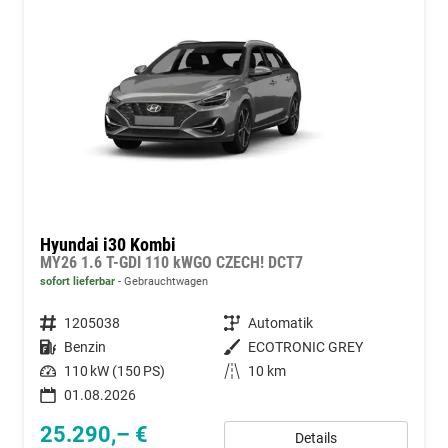
Hyundai i30 Kombi
MY26 1.6 T-GDI 110 kWGO CZECH! DCT7
sofort lieferbar
Gebrauchtwagen
Fahrzeugnummer
1205038
Getriebe
Automatik
Kraftstoff
Benzin
Außenfarbe
ECOTRONIC GREY
Leistung
110 kW (150 PS)
Kilometerstand
10 km
01.08.2026
25.290,– €
Details