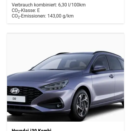
Verbrauch kombiniert:
6,30 l/100km
CO
-Klasse:
E
2
CO
-Emissionen:
143,00 g/km
2
Hyundai i30 Kombi