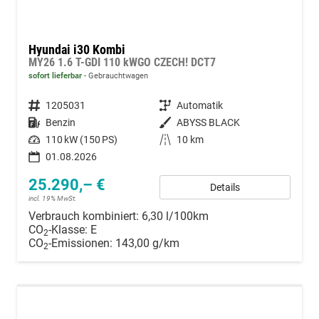
Hyundai i30 Kombi
MY26 1.6 T-GDI 110 kWGO CZECH! DCT7
sofort lieferbar
Gebrauchtwagen
Fahrzeugnummer
1205031
Getriebe
Automatik
Kraftstoff
Benzin
Außenfarbe
ABYSS BLACK
Leistung
110 kW (150 PS)
Kilometerstand
10 km
01.08.2026
25.290,– €
Details
incl. 19% MwSt.
Verbrauch kombiniert:
6,30 l/100km
CO
-Klasse:
E
2
CO
-Emissionen:
143,00 g/km
2