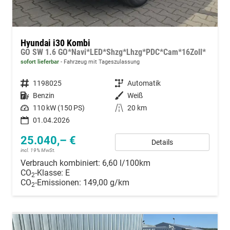
Hyundai i30 Kombi
GO SW 1.6 GO*Navi*LED*Shzg*Lhzg*PDC*Cam*16Zoll*
sofort lieferbar
Fahrzeug mit Tageszulassung
Fahrzeugnummer
1198025
Getriebe
Automatik
Kraftstoff
Benzin
Außenfarbe
Weiß
Leistung
110 kW (150 PS)
Kilometerstand
20 km
01.04.2026
25.040,– €
Details
incl. 19% MwSt.
Verbrauch kombiniert:
6,60 l/100km
CO
-Klasse:
E
2
CO
-Emissionen:
149,00 g/km
2