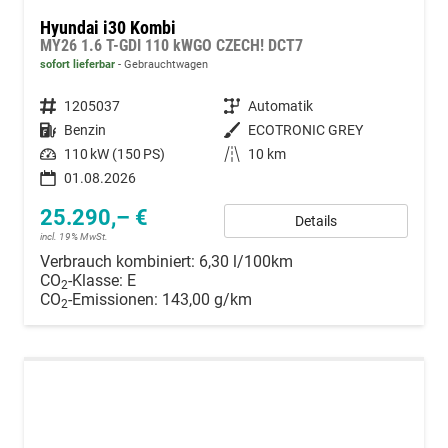
Hyundai i30 Kombi
MY26 1.6 T-GDI 110 kWGO CZECH! DCT7
sofort lieferbar
Gebrauchtwagen
Fahrzeugnummer
1205037
Getriebe
Automatik
Kraftstoff
Benzin
Außenfarbe
ECOTRONIC GREY
Leistung
110 kW (150 PS)
Kilometerstand
10 km
01.08.2026
25.290,– €
Details
incl. 19% MwSt.
Verbrauch kombiniert:
6,30 l/100km
CO
-Klasse:
E
2
CO
-Emissionen:
143,00 g/km
2