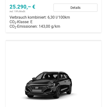
25.290,– €
Details
incl. 19% MwSt.
Verbrauch kombiniert:
6,30 l/100km
CO
-Klasse:
E
2
CO
-Emissionen:
143,00 g/km
2