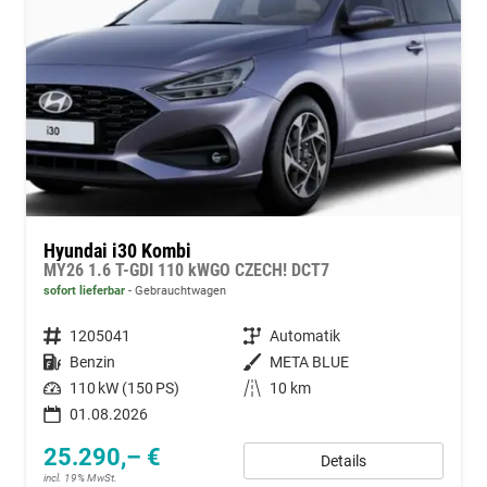
Hyundai i30 Kombi
MY26 1.6 T-GDI 110 kWGO CZECH! DCT7
sofort lieferbar
Gebrauchtwagen
Fahrzeugnummer
1205041
Getriebe
Automatik
Kraftstoff
Benzin
Außenfarbe
META BLUE
Leistung
110 kW (150 PS)
Kilometerstand
10 km
01.08.2026
25.290,– €
Details
incl. 19% MwSt.