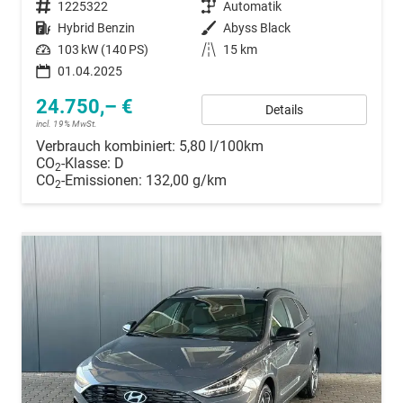
Fahrzeugnummer
1225322
Getriebe
Automatik
Kraftstoff
Hybrid Benzin
Außenfarbe
Abyss Black
Leistung
103 kW (140 PS)
Kilometerstand
15 km
01.04.2025
24.750,– €
Details
incl. 19% MwSt.
Verbrauch kombiniert:
5,80 l/100km
CO
-Klasse:
D
2
CO
-Emissionen:
132,00 g/km
2