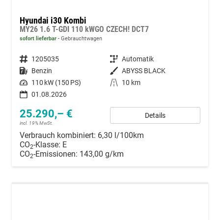
Hyundai i30 Kombi
MY26 1.6 T-GDI 110 kWGO CZECH! DCT7
sofort lieferbar
Gebrauchtwagen
Fahrzeugnummer
1205035
Getriebe
Automatik
Kraftstoff
Benzin
Außenfarbe
ABYSS BLACK
Leistung
110 kW (150 PS)
Kilometerstand
10 km
01.08.2026
25.290,– €
Details
incl. 19% MwSt.
Verbrauch kombiniert:
6,30 l/100km
CO
-Klasse:
E
2
CO
-Emissionen:
143,00 g/km
2