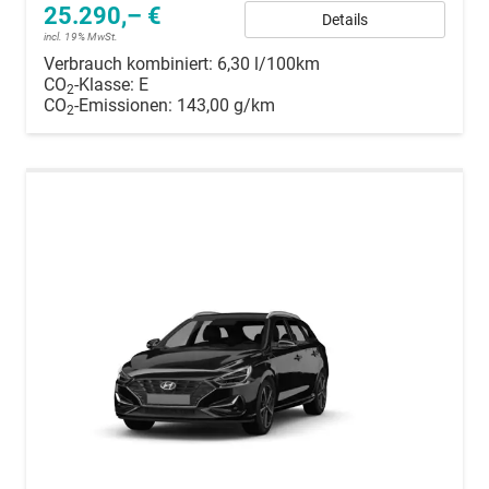
25.290,– €
Details
incl. 19% MwSt.
Verbrauch kombiniert:
6,30 l/100km
CO
-Klasse:
E
2
CO
-Emissionen:
143,00 g/km
2