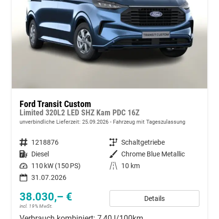
Ford Transit Custom
Limited 320L2 LED SHZ Kam PDC 16Z
unverbindliche Lieferzeit:
25.09.2026
Fahrzeug mit Tageszulassung
Fahrzeugnummer
1218876
Getriebe
Schaltgetriebe
Kraftstoff
Diesel
Außenfarbe
Chrome Blue Metallic
Leistung
110 kW (150 PS)
Kilometerstand
10 km
31.07.2026
38.030,– €
Details
incl. 19% MwSt.
Verbrauch kombiniert:
7,40 l/100km