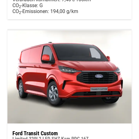
CO
-Klasse:
G
2
CO
-Emissionen:
194,00 g/km
2
Ford Transit Custom
Limited 320L2 LED SHZ Kam PDC 16Z