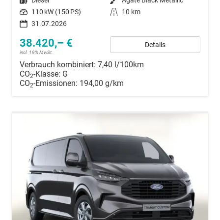
Kraftstoff
Diesel
Außenfarbe
Agate Black Metallic
Leistung
110 kW (150 PS)
Kilometerstand
10 km
31.07.2026
38.420,– €
Details
incl. 19% MwSt.
Verbrauch kombiniert:
7,40 l/100km
CO
-Klasse:
G
2
CO
-Emissionen:
194,00 g/km
2