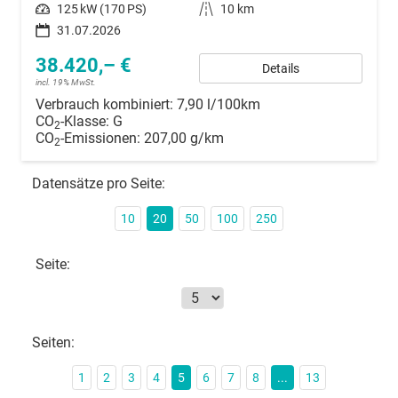
Leistung
125 kW (170 PS)
Kilometerstand
10 km
31.07.2026
38.420,– €
Details
incl. 19% MwSt.
Verbrauch kombiniert:
7,90 l/100km
CO
-Klasse:
G
2
CO
-Emissionen:
207,00 g/km
2
Datensätze pro Seite:
10
20
50
100
250
Seite:
Seiten:
1
2
3
4
5
6
7
8
...
13