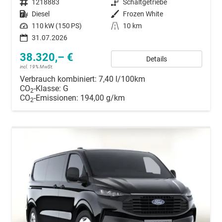
Fahrzeugnummer
1218883
Getriebe
Schaltgetriebe
Kraftstoff
Diesel
Außenfarbe
Frozen White
Leistung
110 kW (150 PS)
Kilometerstand
10 km
31.07.2026
38.320,– €
Details
incl. 19% MwSt.
Verbrauch kombiniert:
7,40 l/100km
CO
-Klasse:
G
2
CO
-Emissionen:
194,00 g/km
2