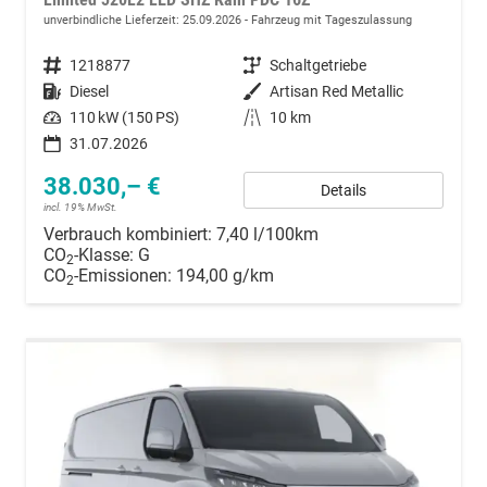
unverbindliche Lieferzeit:
25.09.2026
Fahrzeug mit Tageszulassung
Fahrzeugnummer
1218877
Getriebe
Schaltgetriebe
Kraftstoff
Diesel
Außenfarbe
Artisan Red Metallic
Leistung
110 kW (150 PS)
Kilometerstand
10 km
31.07.2026
38.030,– €
Details
incl. 19% MwSt.
Verbrauch kombiniert:
7,40 l/100km
CO
-Klasse:
G
2
CO
-Emissionen:
194,00 g/km
2