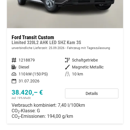
Ford Transit Custom
Limited 320L2 AHK LED SHZ Kam 3S
unverbindliche Lieferzeit:
25.09.2026
Fahrzeug mit Tageszulassung
Fahrzeugnummer
1218879
Getriebe
Schaltgetriebe
Kraftstoff
Diesel
Außenfarbe
Magnetic Metallic
Leistung
110 kW (150 PS)
Kilometerstand
10 km
31.07.2026
38.420,– €
Details
incl. 19% MwSt.
Verbrauch kombiniert:
7,40 l/100km
CO
-Klasse:
G
2
CO
-Emissionen:
194,00 g/km
2