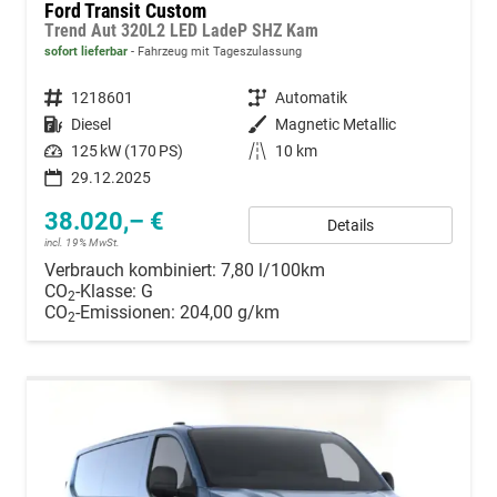
Ford Transit Custom
Trend Aut 320L2 LED LadeP SHZ Kam
sofort lieferbar
Fahrzeug mit Tageszulassung
Fahrzeugnummer
1218601
Getriebe
Automatik
Kraftstoff
Diesel
Außenfarbe
Magnetic Metallic
Leistung
125 kW (170 PS)
Kilometerstand
10 km
29.12.2025
38.020,– €
Details
incl. 19% MwSt.
Verbrauch kombiniert:
7,80 l/100km
CO
-Klasse:
G
2
CO
-Emissionen:
204,00 g/km
2