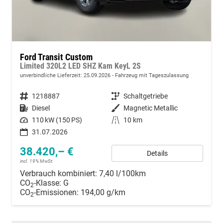
Ford Transit Custom
Limited 320L2 LED SHZ Kam KeyL 2S
unverbindliche Lieferzeit:
25.09.2026
Fahrzeug mit Tageszulassung
Fahrzeugnummer
1218887
Getriebe
Schaltgetriebe
Kraftstoff
Diesel
Außenfarbe
Magnetic Metallic
Leistung
110 kW (150 PS)
Kilometerstand
10 km
31.07.2026
38.420,– €
Details
incl. 19% MwSt.
Verbrauch kombiniert:
7,40 l/100km
CO
-Klasse:
G
2
CO
-Emissionen:
194,00 g/km
2