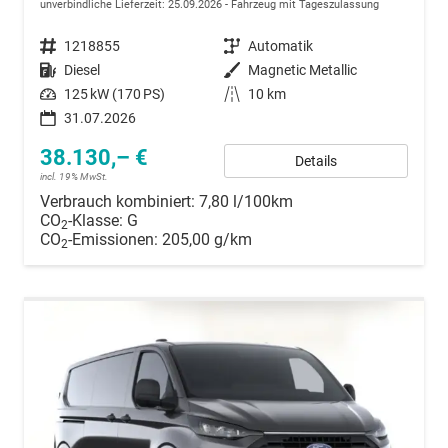
unverbindliche Lieferzeit:
25.09.2026
Fahrzeug mit Tageszulassung
Fahrzeugnummer
1218855
Getriebe
Automatik
Kraftstoff
Diesel
Außenfarbe
Magnetic Metallic
Leistung
125 kW (170 PS)
Kilometerstand
10 km
31.07.2026
38.130,– €
Details
incl. 19% MwSt.
Verbrauch kombiniert:
7,80 l/100km
CO
-Klasse:
G
2
CO
-Emissionen:
205,00 g/km
2