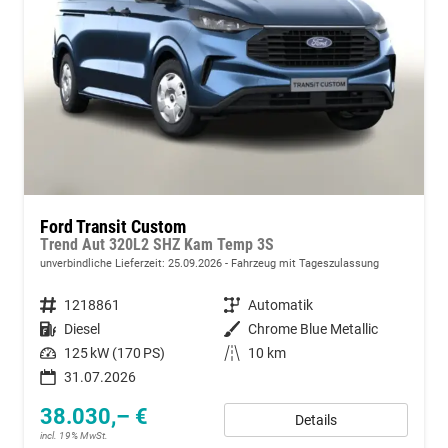
Ford Transit Custom
Trend Aut 320L2 SHZ Kam Temp 3S
unverbindliche Lieferzeit:
25.09.2026
Fahrzeug mit Tageszulassung
Fahrzeugnummer
1218861
Getriebe
Automatik
Kraftstoff
Diesel
Außenfarbe
Chrome Blue Metallic
Leistung
125 kW (170 PS)
Kilometerstand
10 km
31.07.2026
38.030,– €
Details
incl. 19% MwSt.