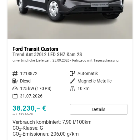
Ford Transit Custom
Trend Aut 320L2 LED SHZ Kam 2S
unverbindliche Lieferzeit:
25.09.2026
Fahrzeug mit Tageszulassung
Fahrzeugnummer
1218872
Getriebe
Automatik
Kraftstoff
Diesel
Außenfarbe
Magnetic Metallic
Leistung
125 kW (170 PS)
Kilometerstand
10 km
31.07.2026
38.230,– €
Details
incl. 19% MwSt.
Verbrauch kombiniert:
7,90 l/100km
CO
-Klasse:
G
2
CO
-Emissionen:
206,00 g/km
2