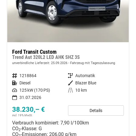
Ford Transit Custom
Trend Aut 320L2 LED AHK SHZ 3S
unverbindliche Lieferzeit:
25.09.2026
Fahrzeug mit Tageszulassung
Fahrzeugnummer
1218864
Getriebe
Automatik
Kraftstoff
Diesel
Außenfarbe
Blazer Blue
Leistung
125 kW (170 PS)
Kilometerstand
10 km
31.07.2026
38.230,– €
Details
incl. 19% MwSt.
Verbrauch kombiniert:
7,90 l/100km
CO
-Klasse:
G
2
CO
-Emissionen:
206,00 g/km
2