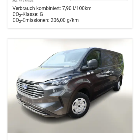
incl. 19% MwSt.
Verbrauch kombiniert:
7,90 l/100km
CO
-Klasse:
G
2
CO
-Emissionen:
206,00 g/km
2