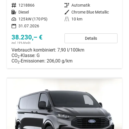
Fahrzeugnummer
1218866
Getriebe
Automatik
Kraftstoff
Diesel
Außenfarbe
Chrome Blue Metallic
Leistung
125 kW (170 PS)
Kilometerstand
10 km
31.07.2026
38.230,– €
Details
incl. 19% MwSt.
Verbrauch kombiniert:
7,90 l/100km
CO
-Klasse:
G
2
CO
-Emissionen:
206,00 g/km
2