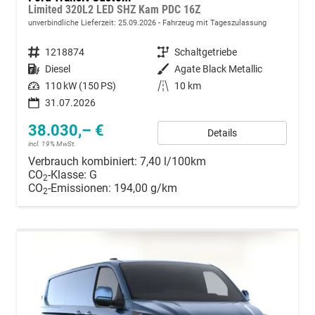
Limited 320L2 LED SHZ Kam PDC 16Z
unverbindliche Lieferzeit:
25.09.2026
Fahrzeug mit Tageszulassung
Fahrzeugnummer
1218874
Getriebe
Schaltgetriebe
Kraftstoff
Diesel
Außenfarbe
Agate Black Metallic
Leistung
110 kW (150 PS)
Kilometerstand
10 km
31.07.2026
38.030,– €
Details
incl. 19% MwSt.
Verbrauch kombiniert:
7,40 l/100km
CO
-Klasse:
G
2
CO
-Emissionen:
194,00 g/km
2