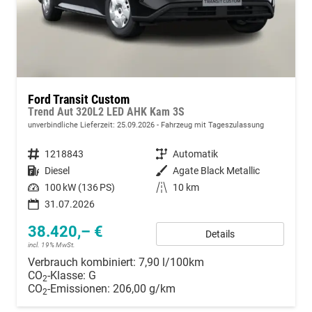
Ford Transit Custom
Trend Aut 320L2 LED AHK Kam 3S
unverbindliche Lieferzeit:
25.09.2026
Fahrzeug mit Tageszulassung
Fahrzeugnummer
1218843
Getriebe
Automatik
Kraftstoff
Diesel
Außenfarbe
Agate Black Metallic
Leistung
100 kW (136 PS)
Kilometerstand
10 km
31.07.2026
38.420,– €
Details
incl. 19% MwSt.
Verbrauch kombiniert:
7,90 l/100km
CO
-Klasse:
G
2
CO
-Emissionen:
206,00 g/km
2