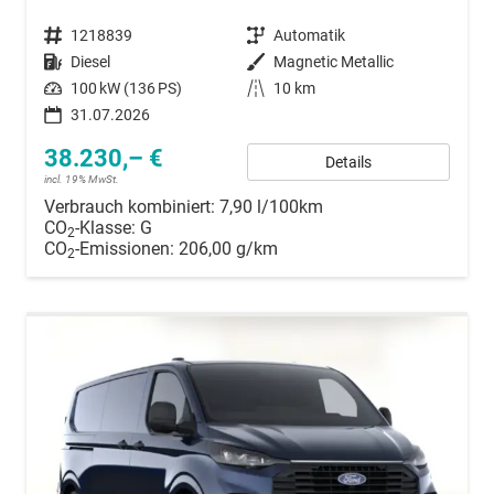
Fahrzeugnummer
1218839
Getriebe
Automatik
Kraftstoff
Diesel
Außenfarbe
Magnetic Metallic
Leistung
100 kW (136 PS)
Kilometerstand
10 km
31.07.2026
38.230,– €
Details
incl. 19% MwSt.
Verbrauch kombiniert:
7,90 l/100km
CO
-Klasse:
G
2
CO
-Emissionen:
206,00 g/km
2