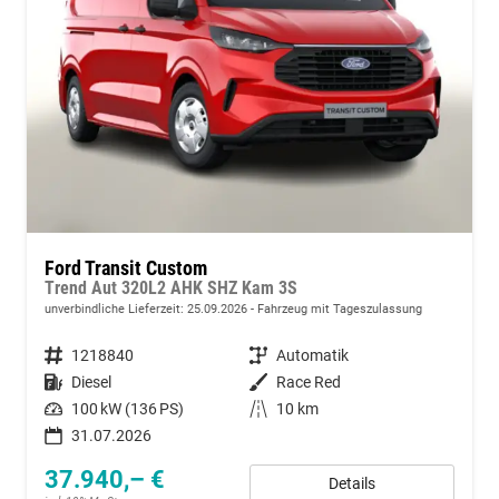
Ford Transit Custom
Trend Aut 320L2 AHK SHZ Kam 3S
unverbindliche Lieferzeit:
25.09.2026
Fahrzeug mit Tageszulassung
Fahrzeugnummer
1218840
Getriebe
Automatik
Kraftstoff
Diesel
Außenfarbe
Race Red
Leistung
100 kW (136 PS)
Kilometerstand
10 km
31.07.2026
37.940,– €
Details