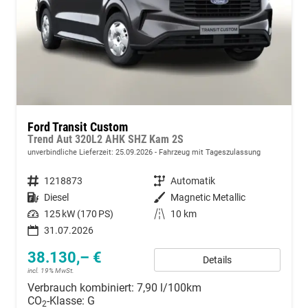
Ford Transit Custom
Trend Aut 320L2 AHK SHZ Kam 2S
unverbindliche Lieferzeit:
25.09.2026
Fahrzeug mit Tageszulassung
Fahrzeugnummer
1218873
Getriebe
Automatik
Kraftstoff
Diesel
Außenfarbe
Magnetic Metallic
Leistung
125 kW (170 PS)
Kilometerstand
10 km
31.07.2026
38.130,– €
Details
incl. 19% MwSt.
Verbrauch kombiniert:
7,90 l/100km
CO
-Klasse:
G
2