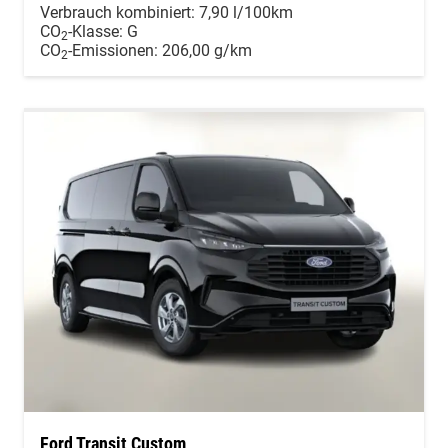
Verbrauch kombiniert:
7,90 l/100km
CO
-Klasse:
G
2
CO
-Emissionen:
206,00 g/km
2
Ford Transit Custom