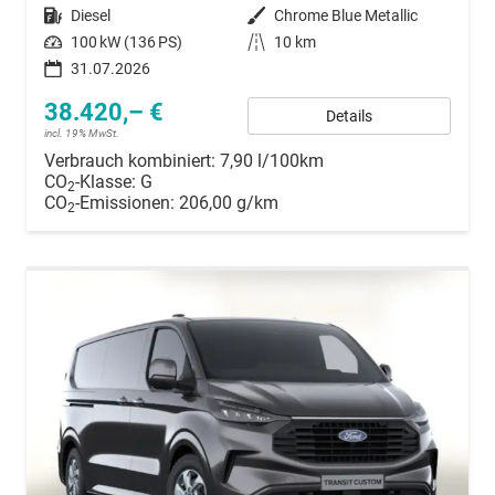
Kraftstoff
Diesel
Außenfarbe
Chrome Blue Metallic
Leistung
100 kW (136 PS)
Kilometerstand
10 km
31.07.2026
38.420,– €
Details
incl. 19% MwSt.
Verbrauch kombiniert:
7,90 l/100km
CO
-Klasse:
G
2
CO
-Emissionen:
206,00 g/km
2