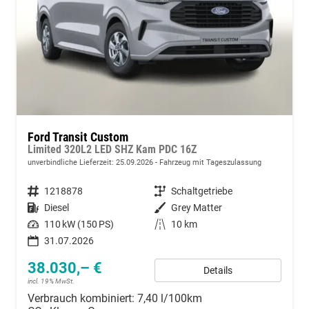
Ford Transit Custom
Limited 320L2 LED SHZ Kam PDC 16Z
unverbindliche Lieferzeit:
25.09.2026
Fahrzeug mit Tageszulassung
Fahrzeugnummer
1218878
Getriebe
Schaltgetriebe
Kraftstoff
Diesel
Außenfarbe
Grey Matter
Leistung
110 kW (150 PS)
Kilometerstand
10 km
31.07.2026
38.030,– €
Details
incl. 19% MwSt.
Verbrauch kombiniert:
7,40 l/100km