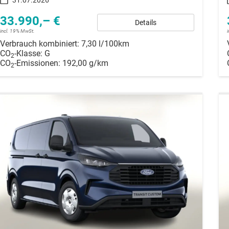
33.990,– €
Details
incl. 19% MwSt.
Verbrauch kombiniert:
7,30 l/100km
CO
-Klasse:
G
2
CO
-Emissionen:
192,00 g/km
2