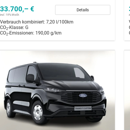
33.700,– €
Details
incl. 19% MwSt.
Verbrauch kombiniert:
7,20 l/100km
CO
-Klasse:
G
2
CO
-Emissionen:
190,00 g/km
2