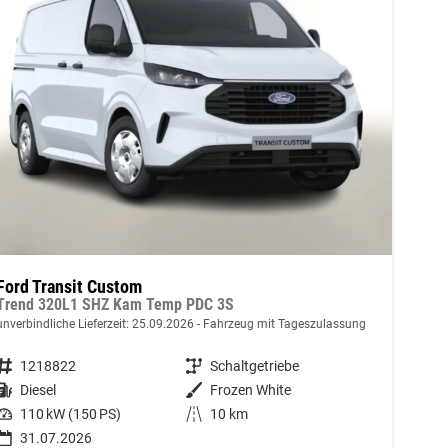
Ford Transit Custom
Trend 320L1 SHZ Kam Temp PDC 3S
unverbindliche Lieferzeit:
25.09.2026
Fahrzeug mit Tageszulassung
Fahrzeugnummer
1218822
Getriebe
Schaltgetriebe
Kraftstoff
Diesel
Außenfarbe
Frozen White
Leistung
110 kW (150 PS)
Kilometerstand
10 km
31.07.2026