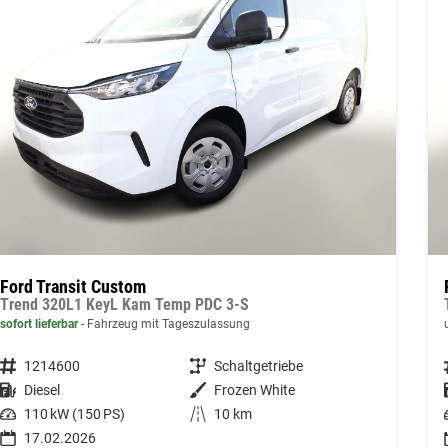
Ford Transit Custom
Trend 320L1 KeyL Kam Temp PDC 3-S
sofort lieferbar
Fahrzeug mit Tageszulassung
Fahrzeugnummer
1214600
Getriebe
Schaltgetriebe
Kraftstoff
Diesel
Außenfarbe
Frozen White
Leistung
110 kW (150 PS)
Kilometerstand
10 km
17.02.2026