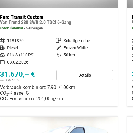
Ford Transit Custom
Van Trend 280 SWB 2.0 TDCI 6-Gang
sofort lieferbar
Neuwagen
Fahrzeugnummer
1181870
Getriebe
Schaltgetriebe
Kraftstoff
Diesel
Außenfarbe
Frozen White
Leistung
81 kW (110 PS)
Kilometerstand
50 km
03.02.2026
31.670,– €
Details
incl. 19% MwSt.
Verbrauch kombiniert:
7,90 l/100km
CO
-Klasse:
G
2
CO
-Emissionen:
201,00 g/km
2