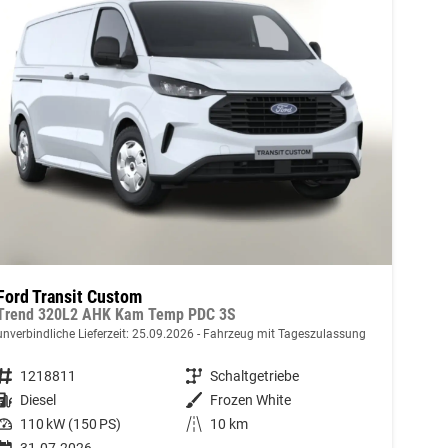
Ford Transit Custom
Trend 320L2 AHK Kam Temp PDC 3S
unverbindliche Lieferzeit:
25.09.2026
Fahrzeug mit Tageszulassung
Fahrzeugnummer
1218811
Getriebe
Schaltgetriebe
Kraftstoff
Diesel
Außenfarbe
Frozen White
Leistung
110 kW (150 PS)
Kilometerstand
10 km
31.07.2026