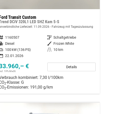
Ford Transit Custom
Trend DCiV 320L1 LED SHZ Kam 5-S
unverbindliche Lieferzeit:
11.09.2026
Fahrzeug mit Tageszulassung
Fahrzeugnummer
1160507
Getriebe
Schaltgetriebe
Kraftstoff
Diesel
Außenfarbe
Frozen White
Leistung
100 kW (136 PS)
Kilometerstand
10 km
22.01.2026
33.960,– €
Details
incl. 19% MwSt.
Verbrauch kombiniert:
7,30 l/100km
CO
-Klasse:
G
2
CO
-Emissionen:
191,00 g/km
2