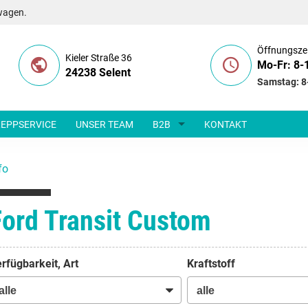
wagen.
Öffnungsze
Kieler Straße 36
Mo-Fr: 8-
24238 Selent
Samstag: 8
EPPSERVICE
UNSER TEAM
B2B
KONTAKT
fo
Ford Transit Custom
rfügbarkeit, Art
Kraftstoff