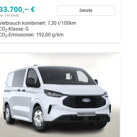
33.700,– €
Details
incl. 19% MwSt.
Verbrauch kombiniert:
7,30 l/100km
CO
-Klasse:
G
2
CO
-Emissionen:
192,00 g/km
2