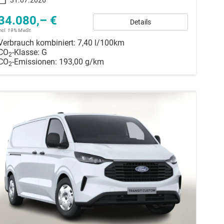
34.080,– €
Details
incl. 19% MwSt.
Verbrauch kombiniert:
7,40 l/100km
CO
-Klasse:
G
2
CO
-Emissionen:
193,00 g/km
2