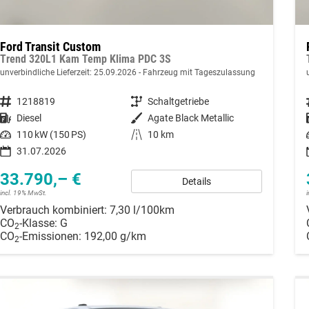
Ford Transit Custom
Trend 320L1 Kam Temp Klima PDC 3S
unverbindliche Lieferzeit:
25.09.2026
Fahrzeug mit Tageszulassung
Fahrzeugnummer
1218819
Getriebe
Schaltgetriebe
Kraftstoff
Diesel
Außenfarbe
Agate Black Metallic
Leistung
110 kW (150 PS)
Kilometerstand
10 km
31.07.2026
33.790,– €
Details
incl. 19% MwSt.
Verbrauch kombiniert:
7,30 l/100km
CO
-Klasse:
G
2
CO
-Emissionen:
192,00 g/km
2