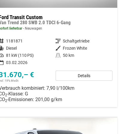
Ford Transit Custom
Van Trend 280 SWB 2.0 TDCI 6-Gang
sofort lieferbar
Neuwagen
Fahrzeugnummer
1181871
Getriebe
Schaltgetriebe
Kraftstoff
Diesel
Außenfarbe
Frozen White
Leistung
81 kW (110 PS)
Kilometerstand
50 km
03.02.2026
31.670,– €
Details
incl. 19% MwSt.
Verbrauch kombiniert:
7,90 l/100km
CO
-Klasse:
G
2
CO
-Emissionen:
201,00 g/km
2