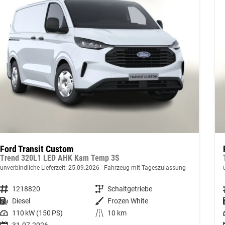
Ford Transit Custom
Trend 320L1 LED AHK Kam Temp 3S
unverbindliche Lieferzeit:
25.09.2026
Fahrzeug mit Tageszulassung
Fahrzeugnummer
1218820
Getriebe
Schaltgetriebe
Kraftstoff
Diesel
Außenfarbe
Frozen White
Leistung
110 kW (150 PS)
Kilometerstand
10 km
31.07.2026