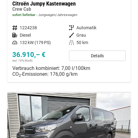
Citroën Jumpy Kastenwagen
Crew Cab
sofort lieferbar
Jungwagen/Jahreswagen
Fahrzeugnummer
1224238
Getriebe
Automatik
Kraftstoff
Diesel
Außenfarbe
Grau
Leistung
132 kW (179 PS)
Kilometerstand
50 km
36.910,– €
Details
incl. 19% MwSt.
Verbrauch kombiniert:
7,00 l/100km
CO
-Emissionen:
176,00 g/km
2