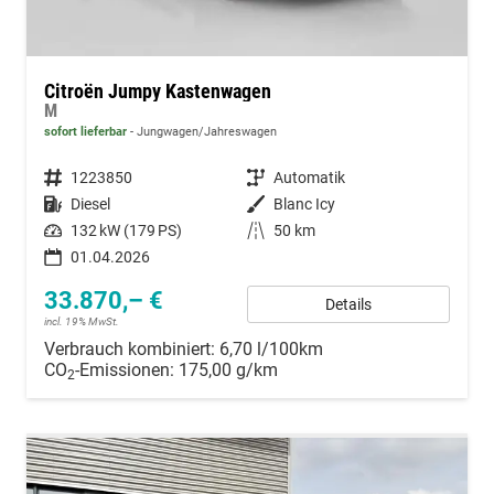
Citroën Jumpy Kastenwagen
M
sofort lieferbar
Jungwagen/Jahreswagen
Fahrzeugnummer
1223850
Getriebe
Automatik
Kraftstoff
Diesel
Außenfarbe
Blanc Icy
Leistung
132 kW (179 PS)
Kilometerstand
50 km
01.04.2026
33.870,– €
Details
incl. 19% MwSt.
Verbrauch kombiniert:
6,70 l/100km
CO
-Emissionen:
175,00 g/km
2