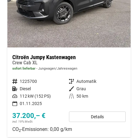
Citroën Jumpy Kastenwagen
Crew Cab XL
sofort lieferbar
Jungwagen/Jahreswagen
Fahrzeugnummer
1225700
Getriebe
Automatik
Kraftstoff
Diesel
Außenfarbe
Grau
Leistung
112 kW (152 PS)
Kilometerstand
50 km
01.11.2025
37.200,– €
Details
incl. 19% MwSt.
CO
-Emissionen:
0,00 g/km
2