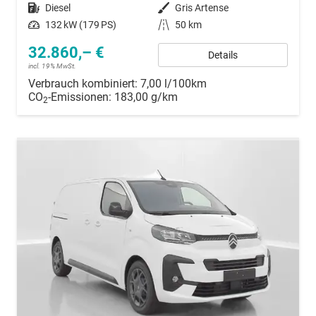
Kraftstoff
Diesel
Außenfarbe
Gris Artense
Leistung
132 kW (179 PS)
Kilometerstand
50 km
32.860,– €
Details
incl. 19% MwSt.
Verbrauch kombiniert:
7,00 l/100km
CO
-Emissionen:
183,00 g/km
2