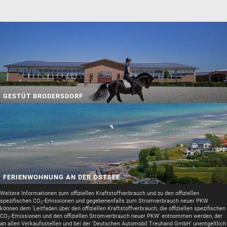
GESTÜT BRODERSDORF
FERIENWOHNUNG AN DER OSTSEE
Weitere Informationen zum offiziellen Kraftstoffverbrauch und zu den offiziellen
spezifischen CO
-Emissionen und gegebenenfalls zum Stromverbrauch neuer PKW
2
können dem 'Leitfaden über den offiziellen Kraftstoffverbrauch, die offiziellen spezifischen
CO
-Emissionen und den offiziellen Stromverbrauch neuer PKW' entnommen werden, der
2
an allen Verkaufsstellen und bei der 'Deutschen Automobil Treuhand GmbH' unentgeltlich