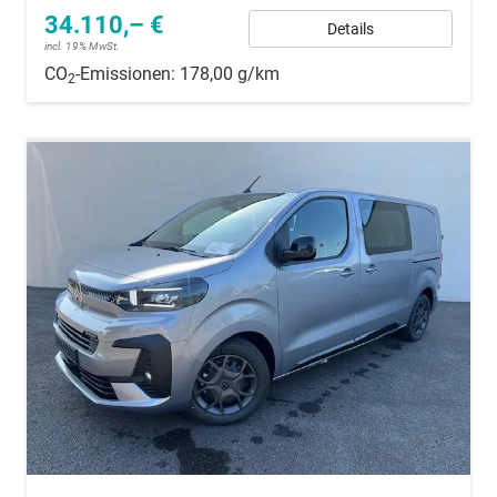
34.110,– €
Details
incl. 19% MwSt.
CO
-Emissionen:
178,00 g/km
2