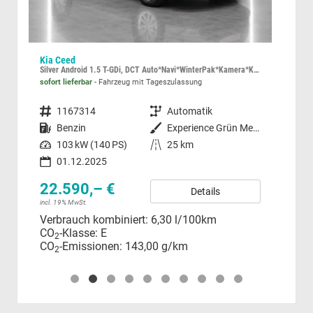
Kia Ceed
Aud
 110kW (150 PS) 7-Gang DSG
Silver Android 1.5 T-GDi, DCT Auto*Navi*WinterPak*Kamera*Klima*PDC hinten
S li
sofort lieferbar
Fahrzeug mit Tageszulassung
unver
Fahrzeugnummer
1167314
Getriebe
Automatik
Fahrzeugnummer
ck (2T2T)
Kraftstoff
Benzin
Außenfarbe
Experience Grün Metallic
Kraftstoff
Leistung
103 kW (140 PS)
Kilometerstand
25 km
Leistung
01.12.2025
22.590,– €
49
Details
incl. 19% MwSt.
incl.
Verbrauch kombiniert:
6,30 l/100km
Ver
CO
-Klasse:
E
CO
2
CO
-Emissionen:
143,00 g/km
CO
2