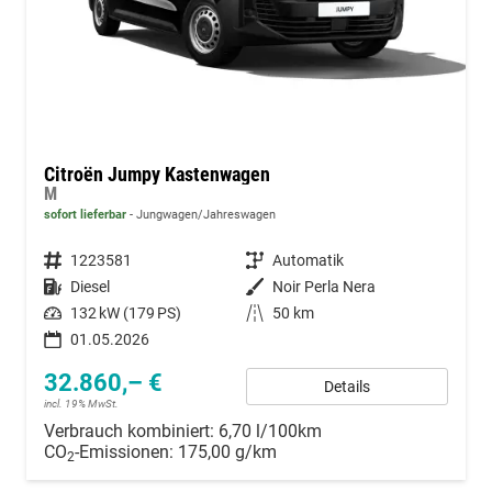
Citroën Jumpy Kastenwagen
M
sofort lieferbar
Jungwagen/Jahreswagen
Fahrzeugnummer
1223581
Getriebe
Automatik
Kraftstoff
Diesel
Außenfarbe
Noir Perla Nera
Leistung
132 kW (179 PS)
Kilometerstand
50 km
01.05.2026
32.860,– €
Details
incl. 19% MwSt.
Verbrauch kombiniert:
6,70 l/100km
CO
-Emissionen:
175,00 g/km
2