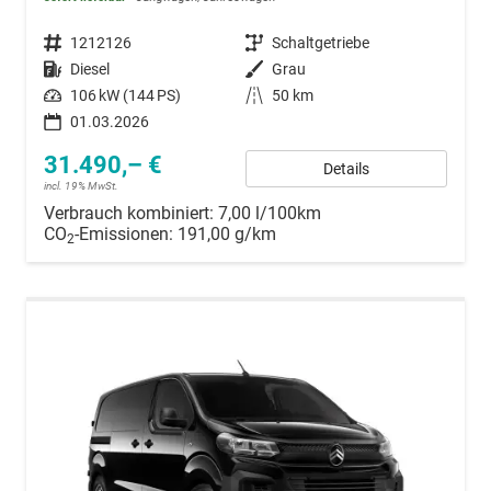
Fahrzeugnummer
1212126
Getriebe
Schaltgetriebe
Kraftstoff
Diesel
Außenfarbe
Grau
Leistung
106 kW (144 PS)
Kilometerstand
50 km
01.03.2026
31.490,– €
Details
incl. 19% MwSt.
Verbrauch kombiniert:
7,00 l/100km
CO
-Emissionen:
191,00 g/km
2