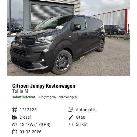
Citroën Jumpy Kastenwagen
Taille M
sofort lieferbar
Jungwagen/Jahreswagen
Fahrzeugnummer
1212125
Getriebe
Automatik
Kraftstoff
Diesel
Außenfarbe
Grau
Leistung
132 kW (179 PS)
Kilometerstand
50 km
01.03.2026