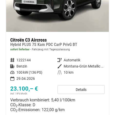
Citroën C3 Aircross
Hybrid PLUS 7S Kam PDC CarP PrivG BT
sofort lieferbar
Fahrzeug mit Tageszulassung
Fahrzeugnummer
1222144
Getriebe
Automatik
Kraftstoff
Benzin
Außenfarbe
Montana-Grün Metallic / Dachfarb
Leistung
100 kW (136 PS)
Kilometerstand
10 km
29.04.2026
23.100,– €
Details
incl. 19% MwSt.
Verbrauch kombiniert:
5,40 l/100km
CO
-Klasse:
D
2
CO
-Emissionen:
122,00 g/km
2