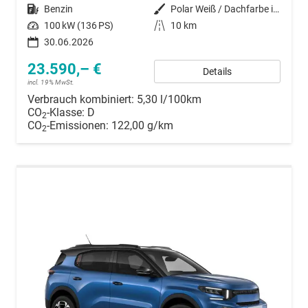
Kraftstoff
Benzin
Außenfarbe
Polar Weiß / Dachfarbe in Onyx S
Leistung
100 kW (136 PS)
Kilometerstand
10 km
30.06.2026
23.590,– €
Details
incl. 19% MwSt.
Verbrauch kombiniert:
5,30 l/100km
CO
-Klasse:
D
2
CO
-Emissionen:
122,00 g/km
2