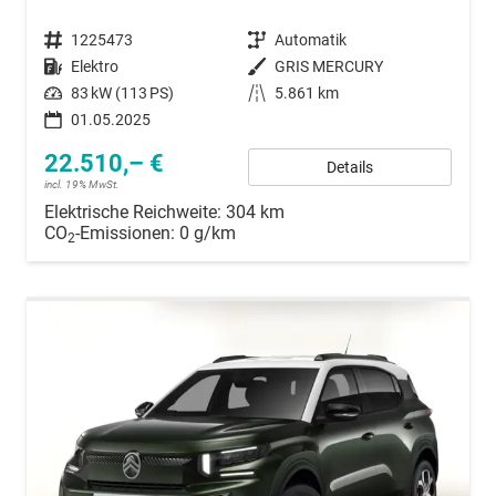
Fahrzeugnummer
1225473
Getriebe
Automatik
Kraftstoff
Elektro
Außenfarbe
GRIS MERCURY
Leistung
83 kW (113 PS)
Kilometerstand
5.861 km
01.05.2025
22.510,– €
Details
incl. 19% MwSt.
Elektrische Reichweite:
304 km
CO
-Emissionen:
0 g/km
2