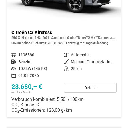
Citroën C3 Aircross
MAX Hybrid 145 6AT Android Auto*Navi*SHZ*Kamera*Totwinkel*Keyless*17"*Klimaauto
unverbindliche Lieferzeit:
31.10.2026
Fahrzeug mit Tageszulassung
Fahrzeugnummer
1195580
Getriebe
Automatik
Kraftstoff
Benzin
Außenfarbe
Mercure-Grau Metallic mit schwarzem Dach
Leistung
107 kW (145 PS)
Kilometerstand
25 km
01.08.2026
23.680,– €
Details
incl. 19% MwSt.
Verbrauch kombiniert:
5,50 l/100km
CO
-Klasse:
D
2
CO
-Emissionen:
123,00 g/km
2