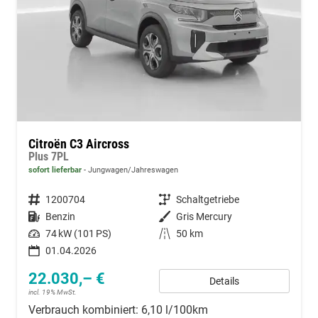
Citroën C3 Aircross
Plus 7PL
sofort lieferbar
Jungwagen/Jahreswagen
Fahrzeugnummer
1200704
Getriebe
Schaltgetriebe
Kraftstoff
Benzin
Außenfarbe
Gris Mercury
Leistung
74 kW (101 PS)
Kilometerstand
50 km
01.04.2026
22.030,– €
Details
incl. 19% MwSt.
Verbrauch kombiniert:
6,10 l/100km