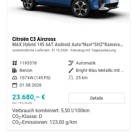
Citroën C3 Aircross
MAX Hybrid 145 6AT Android Auto*Navi*SHZ*Kamera*Totwinkel*Keyless*17"*Klimaauto
unverbindliche Lieferzeit:
31.10.2026
Fahrzeug mit Tageszulassung
Fahrzeugnummer
1195578
Getriebe
Automatik
Kraftstoff
Benzin
Außenfarbe
Bright-Blau Metallic mit schwarzem Dach
Leistung
107 kW (145 PS)
Kilometerstand
25 km
01.08.2026
23.680,– €
Details
incl. 19% MwSt.
Verbrauch kombiniert:
5,50 l/100km
CO
-Klasse:
D
2
CO
-Emissionen:
123,00 g/km
2