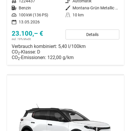
Fahrzeugnummer
1224437
Getriebe
Automatik
Kraftstoff
Benzin
Außenfarbe
Montana-Grün Metallic / Dachfarb
Leistung
100 kW (136 PS)
Kilometerstand
10 km
13.05.2026
23.100,– €
Details
incl. 19% MwSt.
Verbrauch kombiniert:
5,40 l/100km
CO
-Klasse:
D
2
CO
-Emissionen:
122,00 g/km
2