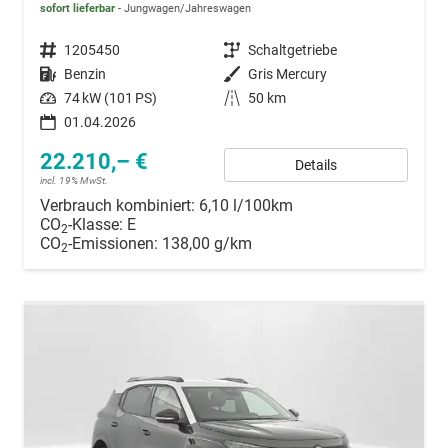
sofort lieferbar
Jungwagen/Jahreswagen
Fahrzeugnummer
1205450
Getriebe
Schaltgetriebe
Kraftstoff
Benzin
Außenfarbe
Gris Mercury
Leistung
74 kW (101 PS)
Kilometerstand
50 km
01.04.2026
22.210,– €
Details
incl. 19% MwSt.
Verbrauch kombiniert:
6,10 l/100km
CO
-Klasse:
E
2
CO
-Emissionen:
138,00 g/km
2