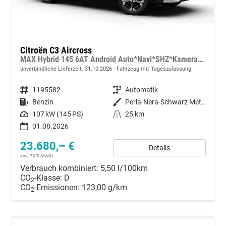
Citroën C3 Aircross
MAX Hybrid 145 6AT Android Auto*Navi*SHZ*Kamera*Totwinkel*Keyless*17"*Klimaauto
unverbindliche Lieferzeit:
31.10.2026
Fahrzeug mit Tageszulassung
Fahrzeugnummer
1195582
Getriebe
Automatik
Kraftstoff
Benzin
Außenfarbe
Perla-Nera-Schwarz Metallic mit weißem Dach
Leistung
107 kW (145 PS)
Kilometerstand
25 km
01.08.2026
23.680,– €
Details
incl. 19% MwSt.
Verbrauch kombiniert:
5,50 l/100km
CO
-Klasse:
D
2
CO
-Emissionen:
123,00 g/km
2