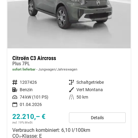
Citroën C3 Aircross
Plus 7PL
sofort lieferbar
Jungwagen/Jahreswagen
Fahrzeugnummer
1207426
Getriebe
Schaltgetriebe
Kraftstoff
Benzin
Außenfarbe
Vert Montana
Leistung
74 kW (101 PS)
Kilometerstand
50 km
01.04.2026
22.210,– €
Details
incl. 19% MwSt.
Verbrauch kombiniert:
6,10 l/100km
CO
-Klasse:
E
2