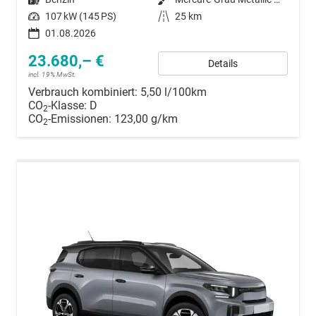
Leistung
107 kW (145 PS)
Kilometerstand
25 km
01.08.2026
23.680,– €
Details
incl. 19% MwSt.
Verbrauch kombiniert:
5,50 l/100km
CO
-Klasse:
D
2
CO
-Emissionen:
123,00 g/km
2