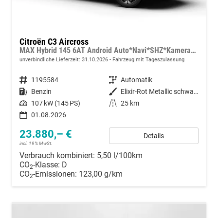
Citroën C3 Aircross
MAX Hybrid 145 6AT Android Auto*Navi*SHZ*Kamera*Totwinkel*Keyless*17"*Klimaauto
unverbindliche Lieferzeit:
31.10.2026
Fahrzeug mit Tageszulassung
Fahrzeugnummer
1195584
Getriebe
Automatik
Kraftstoff
Benzin
Außenfarbe
Elixir-Rot Metallic schwarzem Dach
Leistung
107 kW (145 PS)
Kilometerstand
25 km
01.08.2026
23.880,– €
Details
incl. 19% MwSt.
Verbrauch kombiniert:
5,50 l/100km
CO
-Klasse:
D
2
CO
-Emissionen:
123,00 g/km
2