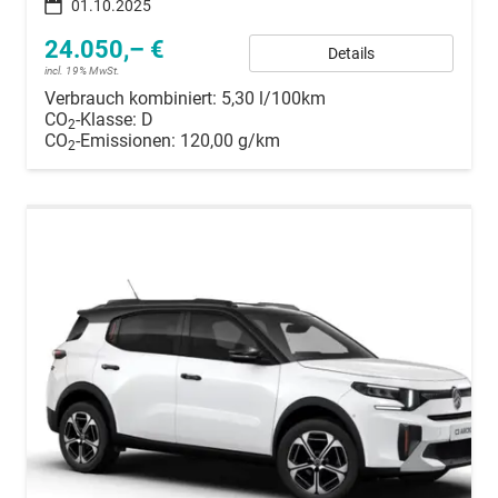
01.10.2025
24.050,– €
Details
incl. 19% MwSt.
Verbrauch kombiniert:
5,30 l/100km
CO
-Klasse:
D
2
CO
-Emissionen:
120,00 g/km
2