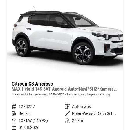
Citroën C3 Aircross
MAX Hybrid 145 6AT Android Auto*Navi*SHZ*Kamera*Totwinkel*Keyless*17"*Klimaauto
unverbindliche Lieferzeit:
14.09.2026
Fahrzeug mit Tageszulassung
Fahrzeugnummer
1223257
Getriebe
Automatik
Kraftstoff
Benzin
Außenfarbe
Polar-Weiss / Dach Schwarz
Leistung
107 kW (145 PS)
Kilometerstand
25 km
01.08.2026