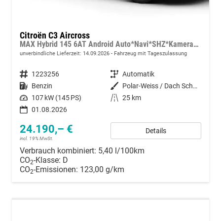
Citroën C3 Aircross
MAX Hybrid 145 6AT Android Auto*Navi*SHZ*Kamera*Totwinkel*Keyless*17"*Klimaauto
unverbindliche Lieferzeit:
14.09.2026
Fahrzeug mit Tageszulassung
Fahrzeugnummer
1223256
Getriebe
Automatik
Kraftstoff
Benzin
Außenfarbe
Polar-Weiss / Dach Schwarz
Leistung
107 kW (145 PS)
Kilometerstand
25 km
01.08.2026
24.190,– €
Details
incl. 19% MwSt.
Verbrauch kombiniert:
5,40 l/100km
CO
-Klasse:
D
2
CO
-Emissionen:
123,00 g/km
2