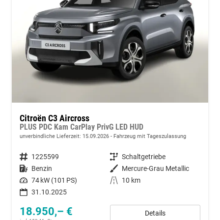
Citroën C3 Aircross
PLUS PDC Kam CarPlay PrivG LED HUD
unverbindliche Lieferzeit:
15.09.2026
Fahrzeug mit Tageszulassung
Fahrzeugnummer
1225599
Getriebe
Schaltgetriebe
Kraftstoff
Benzin
Außenfarbe
Mercure-Grau Metallic
Leistung
74 kW (101 PS)
Kilometerstand
10 km
31.10.2025
18.950,– €
Details