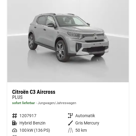
Citroën C3 Aircross
PLUS
sofort lieferbar
Jungwagen/Jahreswagen
Fahrzeugnummer
1207917
Getriebe
Automatik
Kraftstoff
Hybrid Benzin
Außenfarbe
Gris Mercury
Leistung
100 kW (136 PS)
Kilometerstand
50 km