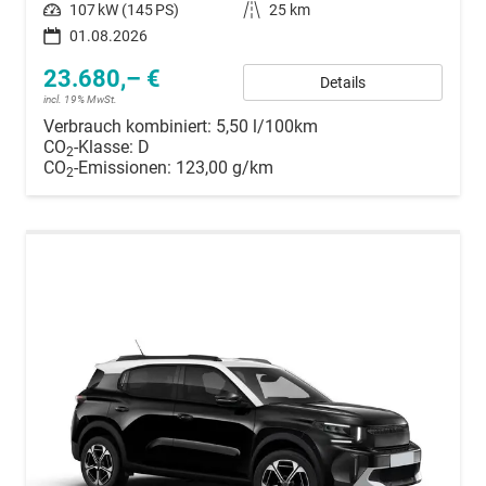
Leistung
107 kW (145 PS)
Kilometerstand
25 km
01.08.2026
23.680,– €
Details
incl. 19% MwSt.
Verbrauch kombiniert:
5,50 l/100km
CO
-Klasse:
D
2
CO
-Emissionen:
123,00 g/km
2