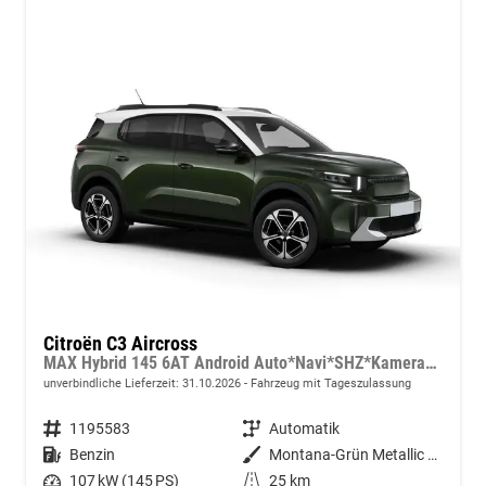
Citroën C3 Aircross
MAX Hybrid 145 6AT Android Auto*Navi*SHZ*Kamera*Totwinkel*Keyless*17"*Klimaauto
unverbindliche Lieferzeit:
31.10.2026
Fahrzeug mit Tageszulassung
Fahrzeugnummer
1195583
Getriebe
Automatik
Kraftstoff
Benzin
Außenfarbe
Montana-Grün Metallic mit weißem Dach
Leistung
107 kW (145 PS)
Kilometerstand
25 km