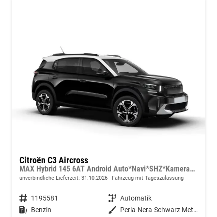
Citroën C3 Aircross
MAX Hybrid 145 6AT Android Auto*Navi*SHZ*Kamera*Totwinkel*Keyless*17"*Klimaauto
unverbindliche Lieferzeit:
31.10.2026
Fahrzeug mit Tageszulassung
Fahrzeugnummer
1195581
Getriebe
Automatik
Kraftstoff
Benzin
Außenfarbe
Perla-Nera-Schwarz Metallic mit weißem Dach