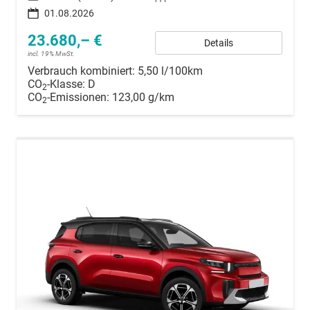
01.08.2026
23.680,– €
Details
incl. 19% MwSt.
Verbrauch kombiniert:
5,50 l/100km
CO
-Klasse:
D
2
CO
-Emissionen:
123,00 g/km
2