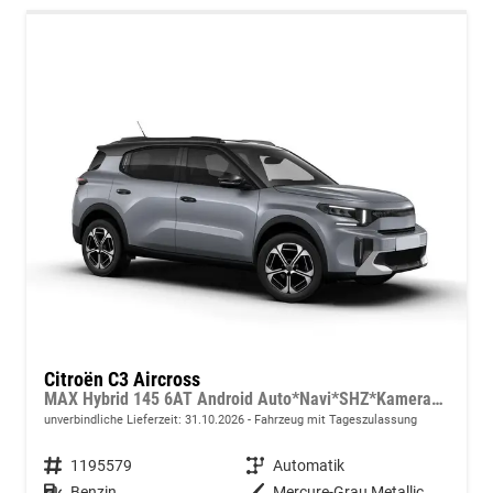
Citroën C3 Aircross
MAX Hybrid 145 6AT Android Auto*Navi*SHZ*Kamera*Totwinkel*Keyless*17"*Klimaauto
unverbindliche Lieferzeit:
31.10.2026
Fahrzeug mit Tageszulassung
Fahrzeugnummer
1195579
Getriebe
Automatik
Kraftstoff
Benzin
Außenfarbe
Mercure-Grau Metallic mit schwarzem Dach