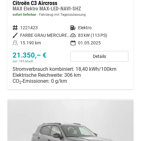
Citroën C3 Aircross
MAX Elektro MAX-LED-NAVI-SHZ
sofort lieferbar
Fahrzeug mit Tageszulassung
Fahrzeugnummer
1221423
Kraftstoff
Elektro
Außenfarbe
FARBE GRAU MERCURE/TYP AUSSENVERKLEIDUNG METALLIC-LACKIERUNG
Leistung
83 kW (113 PS)
Kilometerstand
15.190 km
01.05.2025
21.350,– €
Details
incl. 19% MwSt.
Stromverbrauch kombiniert:
18,40 kWh/100km
Elektrische Reichweite:
306 km
CO
-Emissionen:
0 g/km
2