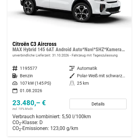
Citroën C3 Aircross
MAX Hybrid 145 6AT Android Auto*Navi*SHZ*Kamera*Totwinkel*Keyless*17"*Klimaauto
unverbindliche Lieferzeit:
31.10.2026
Fahrzeug mit Tageszulassung
Fahrzeugnummer
1195577
Getriebe
Automatik
Kraftstoff
Benzin
Außenfarbe
Polar-Weiß mit schwarzem Dach
Leistung
107 kW (145 PS)
Kilometerstand
25 km
01.08.2026
23.480,– €
Details
incl. 19% MwSt.
Verbrauch kombiniert:
5,50 l/100km
CO
-Klasse:
D
2
CO
-Emissionen:
123,00 g/km
2