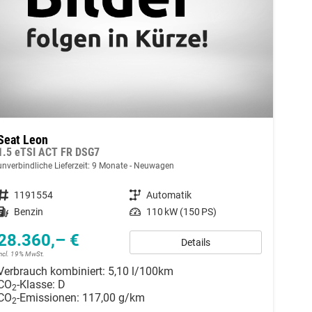
Seat Leon
1.5 eTSI ACT FR DSG7
unverbindliche Lieferzeit:
9 Monate
Neuwagen
Fahrzeugnummer
1191554
Getriebe
Automatik
Kraftstoff
Benzin
Leistung
110 kW (150 PS)
28.360,– €
Details
incl. 19% MwSt.
Verbrauch kombiniert:
5,10 l/100km
CO
-Klasse:
D
2
CO
-Emissionen:
117,00 g/km
2