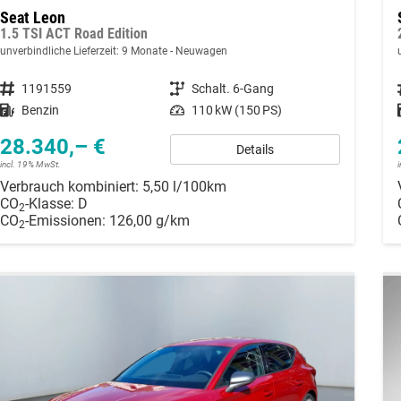
Seat Leon
1.5 TSI ACT Road Edition
unverbindliche Lieferzeit:
9 Monate
Neuwagen
Fahrzeugnummer
1191559
Getriebe
Schalt. 6-Gang
Kraftstoff
Benzin
Leistung
110 kW (150 PS)
28.340,– €
Details
incl. 19% MwSt.
Verbrauch kombiniert:
5,50 l/100km
CO
-Klasse:
D
2
CO
-Emissionen:
126,00 g/km
2