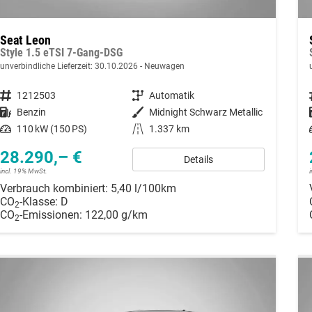
Seat Leon
Style 1.5 eTSI 7-Gang-DSG
unverbindliche Lieferzeit:
30.10.2026
Neuwagen
Fahrzeugnummer
1212503
Getriebe
Automatik
Kraftstoff
Benzin
Außenfarbe
Midnight Schwarz Metallic
Leistung
110 kW (150 PS)
Kilometerstand
1.337 km
28.290,– €
Details
incl. 19% MwSt.
Verbrauch kombiniert:
5,40 l/100km
CO
-Klasse:
D
2
CO
-Emissionen:
122,00 g/km
2