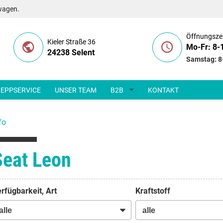
wagen.
Öffnungsze
Kieler Straße 36
Mo-Fr: 8-
24238 Selent
Samstag: 8
EPPSERVICE
UNSER TEAM
B2B
KONTAKT
fo
Seat Leon
rfügbarkeit, Art
Kraftstoff