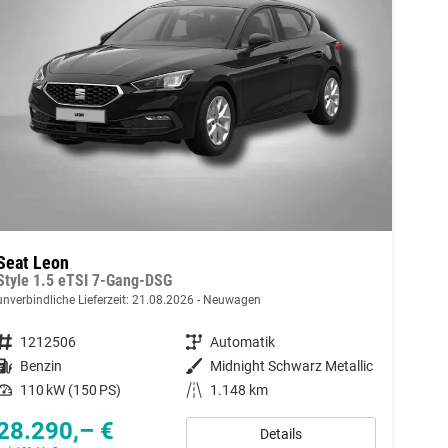
Seat Leon
Style 1.5 eTSI 7-Gang-DSG
unverbindliche Lieferzeit:
21.08.2026
Neuwagen
Fahrzeugnummer
1212506
Getriebe
Automatik
Kraftstoff
Benzin
Außenfarbe
Midnight Schwarz Metallic
Leistung
110 kW (150 PS)
Kilometerstand
1.148 km
28.290,– €
Details