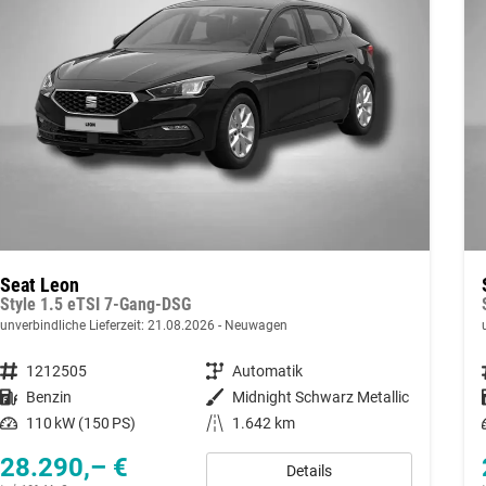
Seat Leon
Style 1.5 eTSI 7-Gang-DSG
unverbindliche Lieferzeit:
21.08.2026
Neuwagen
Fahrzeugnummer
1212505
Getriebe
Automatik
Kraftstoff
Benzin
Außenfarbe
Midnight Schwarz Metallic
Leistung
110 kW (150 PS)
Kilometerstand
1.642 km
28.290,– €
Details