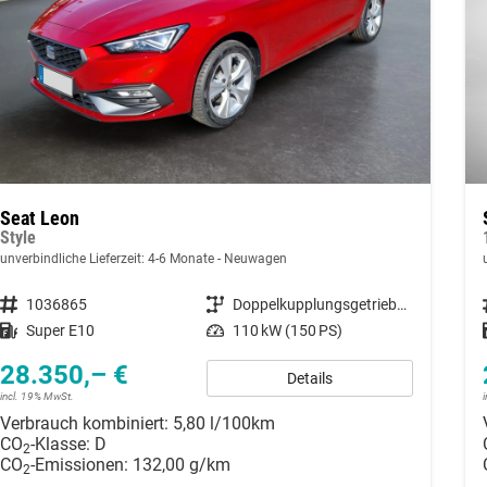
Seat Leon
Style
unverbindliche Lieferzeit: 4-6 Monate
Neuwagen
Fahrzeugnummer
1036865
Getriebe
Doppelkupplungsgetriebe (DSG)
Kraftstoff
Super E10
Leistung
110 kW (150 PS)
28.350,– €
Details
incl. 19% MwSt.
Verbrauch kombiniert:
5,80 l/100km
CO
-Klasse:
D
2
CO
-Emissionen:
132,00 g/km
2