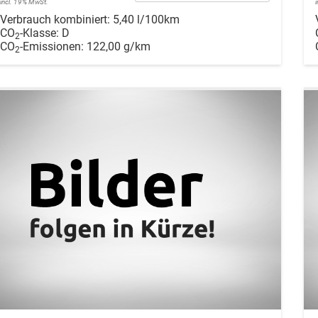
incl. 19% MwSt.
Verbrauch kombiniert:
5,40 l/100km
CO
-Klasse:
D
2
CO
-Emissionen:
122,00 g/km
2