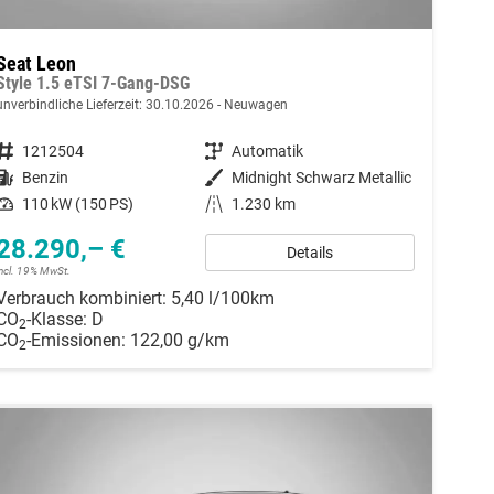
Seat Leon
Style 1.5 eTSI 7-Gang-DSG
unverbindliche Lieferzeit:
30.10.2026
Neuwagen
Fahrzeugnummer
1212504
Getriebe
Automatik
Kraftstoff
Benzin
Außenfarbe
Midnight Schwarz Metallic
Leistung
110 kW (150 PS)
Kilometerstand
1.230 km
28.290,– €
Details
incl. 19% MwSt.
Verbrauch kombiniert:
5,40 l/100km
CO
-Klasse:
D
2
CO
-Emissionen:
122,00 g/km
2