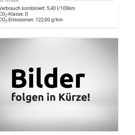
incl. 19% MwSt.
Verbrauch kombiniert:
5,40 l/100km
CO
-Klasse:
D
2
CO
-Emissionen:
122,00 g/km
2