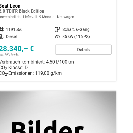
Seat Leon
2.0 TDIFR Black Edition
unverbindliche Lieferzeit:
9 Monate
Neuwagen
Fahrzeugnummer
1191566
Getriebe
Schalt. 6-Gang
Kraftstoff
Diesel
Leistung
85 kW (116 PS)
28.340,– €
Details
incl. 19% MwSt.
Verbrauch kombiniert:
4,50 l/100km
CO
-Klasse:
D
2
CO
-Emissionen:
119,00 g/km
2