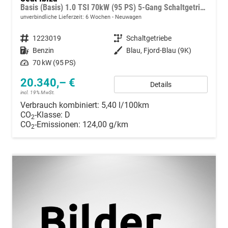
Basis (Basis) 1.0 TSI 70kW (95 PS) 5-Gang Schaltgetriebe
unverbindliche Lieferzeit:
6 Wochen
Neuwagen
Fahrzeugnummer
1223019
Getriebe
Schaltgetriebe
Kraftstoff
Benzin
Außenfarbe
Blau, Fjord-Blau (9K)
Leistung
70 kW (95 PS)
20.340,– €
Details
incl. 19% MwSt.
Verbrauch kombiniert:
5,40 l/100km
CO
-Klasse:
D
2
CO
-Emissionen:
124,00 g/km
2