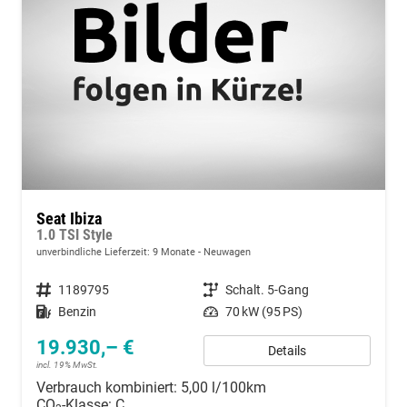
Seat Ibiza
1.0 TSI Style
unverbindliche Lieferzeit:
9 Monate
Neuwagen
Fahrzeugnummer
1189795
Getriebe
Schalt. 5-Gang
Kraftstoff
Benzin
Leistung
70 kW (95 PS)
19.930,– €
Details
incl. 19% MwSt.
Verbrauch kombiniert:
5,00 l/100km
CO
-Klasse:
C