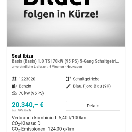
Seat Ibiza
Basis (Basis) 1.0 TSI 70kW (95 PS) 5-Gang Schaltgetriebe
unverbindliche Lieferzeit:
6 Wochen
Neuwagen
Fahrzeugnummer
1223020
Getriebe
Schaltgetriebe
Kraftstoff
Benzin
Außenfarbe
Blau, Fjord-Blau (9K)
Leistung
70 kW (95 PS)
20.340,– €
Details
incl. 19% MwSt.
Verbrauch kombiniert:
5,40 l/100km
CO
-Klasse:
D
2
CO
-Emissionen:
124,00 g/km
2