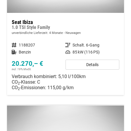
Seat Ibiza
1.0 TSI Style Family
unverbindliche Lieferzeit:
4 Monate
Neuwagen
Fahrzeugnummer
1188207
Getriebe
Schalt. 6-Gang
Kraftstoff
Benzin
Leistung
85 kW (116 PS)
20.270,– €
Details
incl. 19% MwSt.
Verbrauch kombiniert:
5,10 l/100km
CO
-Klasse:
C
2
CO
-Emissionen:
115,00 g/km
2