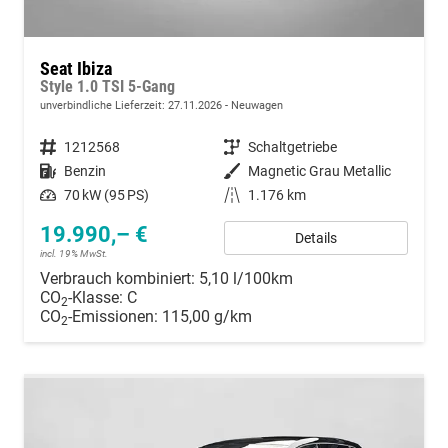
Seat Ibiza
Style 1.0 TSI 5-Gang
unverbindliche Lieferzeit:
27.11.2026
Neuwagen
Fahrzeugnummer
1212568
Getriebe
Schaltgetriebe
Kraftstoff
Benzin
Außenfarbe
Magnetic Grau Metallic
Leistung
70 kW (95 PS)
Kilometerstand
1.176 km
19.990,– €
Details
incl. 19% MwSt.
Verbrauch kombiniert:
5,10 l/100km
CO
-Klasse:
C
2
CO
-Emissionen:
115,00 g/km
2