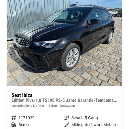
Seat Ibiza
Edition Plus-1,0 TSI 95 PS-5 Jahre Garantie-Tempomat ACC-LED-Winterpaket-16 Zoll-Sofort
unverbindliche Lieferzeit: Sofort
Neuwagen
Fahrzeugnummer
1171029
Getriebe
Schalt. 5-Gang
Kraftstoff
Benzin
Außenfarbe
Midnightschwarz Metallic