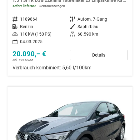
1.5 TSI FR DSG 2ZKlima Totewinkel 2x Einparkhilfe Kamera Sitzheizung 5J Garantie
sofort lieferbar
Gebrauchtwagen
Fahrzeugnummer
1189864
Getriebe
Autom. 7-Gang
Kraftstoff
Benzin
Außenfarbe
Saphirblau
Leistung
110 kW (150 PS)
Kilometerstand
60.590 km
04.03.2025
20.090,– €
Details
incl. 19% MwSt.
Verbrauch kombiniert:
5,60 l/100km