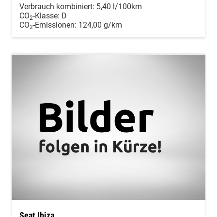
Verbrauch kombiniert:
5,40 l/100km
CO
-Klasse:
D
2
CO
-Emissionen:
124,00 g/km
2
Seat Ibiza