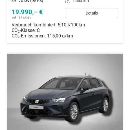
Leistung
70 kW (95 PS)
Kilometerstand
1.534 km
19.990,– €
Details
incl. 19% MwSt.
Verbrauch kombiniert:
5,10 l/100km
CO
-Klasse:
C
2
CO
-Emissionen:
115,00 g/km
2