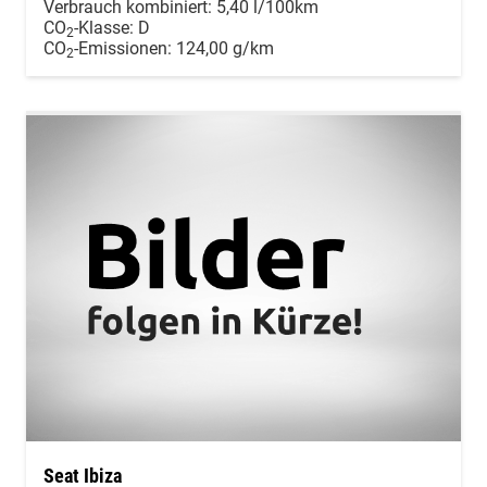
Verbrauch kombiniert:
5,40 l/100km
CO
-Klasse:
D
2
CO
-Emissionen:
124,00 g/km
2
Seat Ibiza