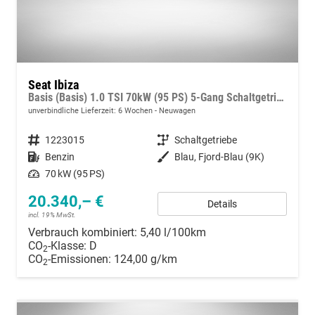
Seat Ibiza
Basis (Basis) 1.0 TSI 70kW (95 PS) 5-Gang Schaltgetriebe
unverbindliche Lieferzeit:
6 Wochen
Neuwagen
Fahrzeugnummer
1223015
Getriebe
Schaltgetriebe
Kraftstoff
Benzin
Außenfarbe
Blau, Fjord-Blau (9K)
Leistung
70 kW (95 PS)
20.340,– €
Details
incl. 19% MwSt.
Verbrauch kombiniert:
5,40 l/100km
CO
-Klasse:
D
2
CO
-Emissionen:
124,00 g/km
2