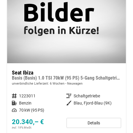
Seat Ibiza
Basis (Basis) 1.0 TSI 70kW (95 PS) 5-Gang Schaltgetriebe
unverbindliche Lieferzeit:
6 Wochen
Neuwagen
Fahrzeugnummer
1223011
Getriebe
Schaltgetriebe
Kraftstoff
Benzin
Außenfarbe
Blau, Fjord-Blau (9K)
Leistung
70 kW (95 PS)
20.340,– €
Details
incl. 19% MwSt.