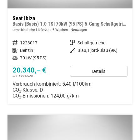
Seat Ibiza
Basis (Basis) 1.0 TSI 70kW (95 PS) 5-Gang Schaltgetriebe
unverbindliche Lieferzeit:
6 Wochen
Neuwagen
Fahrzeugnummer
1223017
Getriebe
Schaltgetriebe
Kraftstoff
Benzin
Außenfarbe
Blau, Fjord-Blau (9K)
Leistung
70 kW (95 PS)
20.340,– €
Details
incl. 19% MwSt.
Verbrauch kombiniert:
5,40 l/100km
CO
-Klasse:
D
2
CO
-Emissionen:
124,00 g/km
2