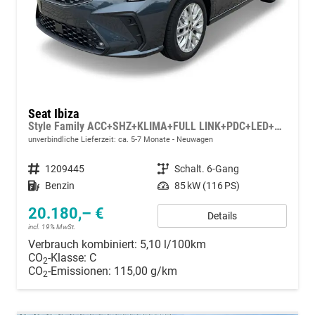
Seat Ibiza
Style Family ACC+SHZ+KLIMA+FULL LINK+PDC+LED+16" ALU
unverbindliche Lieferzeit: ca. 5-7 Monate
Neuwagen
Fahrzeugnummer
1209445
Getriebe
Schalt. 6-Gang
Kraftstoff
Benzin
Leistung
85 kW (116 PS)
20.180,– €
Details
incl. 19% MwSt.
Verbrauch kombiniert:
5,10 l/100km
CO
-Klasse:
C
2
CO
-Emissionen:
115,00 g/km
2