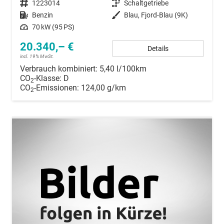
Fahrzeugnummer
1223014
Getriebe
Schaltgetriebe
Kraftstoff
Benzin
Außenfarbe
Blau, Fjord-Blau (9K)
Leistung
70 kW (95 PS)
20.340,– €
Details
incl. 19% MwSt.
Verbrauch kombiniert:
5,40 l/100km
CO
-Klasse:
D
2
CO
-Emissionen:
124,00 g/km
2