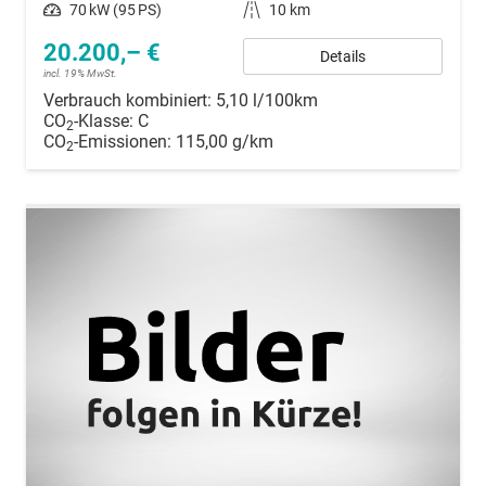
Leistung
70 kW (95 PS)
Kilometerstand
10 km
20.200,– €
Details
incl. 19% MwSt.
Verbrauch kombiniert:
5,10 l/100km
CO
-Klasse:
C
2
CO
-Emissionen:
115,00 g/km
2