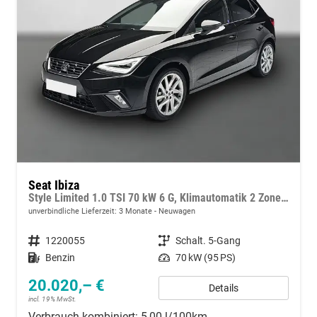
Seat Ibiza
Style Limited 1.0 TSI 70 kW 6 G, Klimautomatik 2 Zonen, Sitzheizung, Full-Link, PDC v+h, Rückkamera, 4 elektr. Fensterheber, dunkel get. Scheiben,Spiegel beheizb+ klappbar, Vordersitze hvst,6 Lautspr, LED
unverbindliche Lieferzeit:
3 Monate
Neuwagen
Fahrzeugnummer
1220055
Getriebe
Schalt. 5-Gang
Kraftstoff
Benzin
Leistung
70 kW (95 PS)
20.020,– €
Details
incl. 19% MwSt.
Verbrauch kombiniert:
5,00 l/100km