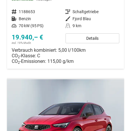
Fahrzeugnummer
1188653
Getriebe
Schaltgetriebe
Kraftstoff
Benzin
Außenfarbe
Fjord Blau
Leistung
70 kW (95 PS)
Kilometerstand
9 km
19.940,– €
Details
incl. 19% MwSt.
Verbrauch kombiniert:
5,00 l/100km
CO
-Klasse:
C
2
CO
-Emissionen:
115,00 g/km
2