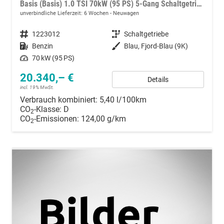
Basis (Basis) 1.0 TSI 70kW (95 PS) 5-Gang Schaltgetriebe
unverbindliche Lieferzeit:
6 Wochen
Neuwagen
Fahrzeugnummer
1223012
Getriebe
Schaltgetriebe
Kraftstoff
Benzin
Außenfarbe
Blau, Fjord-Blau (9K)
Leistung
70 kW (95 PS)
20.340,– €
Details
incl. 19% MwSt.
Verbrauch kombiniert:
5,40 l/100km
CO
-Klasse:
D
2
CO
-Emissionen:
124,00 g/km
2