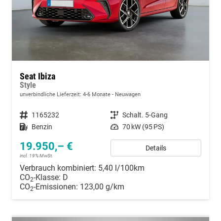
Seat Ibiza
Style
unverbindliche Lieferzeit: 4-6 Monate
Neuwagen
Fahrzeugnummer
1165232
Getriebe
Schalt. 5-Gang
Kraftstoff
Benzin
Leistung
70 kW (95 PS)
19.950,– €
Details
incl. 19% MwSt.
Verbrauch kombiniert:
5,40 l/100km
CO
-Klasse:
D
2
CO
-Emissionen:
123,00 g/km
2