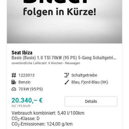
Seat Ibiza
Basis (Basis) 1.0 TSI 70kW (95 PS) 5-Gang Schaltgetriebe
unverbindliche Lieferzeit:
6 Wochen
Neuwagen
Fahrzeugnummer
1223013
Getriebe
Schaltgetriebe
Kraftstoff
Benzin
Außenfarbe
Blau, Fjord-Blau (9K)
Leistung
70 kW (95 PS)
20.340,– €
Details
incl. 19% MwSt.
Verbrauch kombiniert:
5,40 l/100km
CO
-Klasse:
D
2
CO
-Emissionen:
124,00 g/km
2