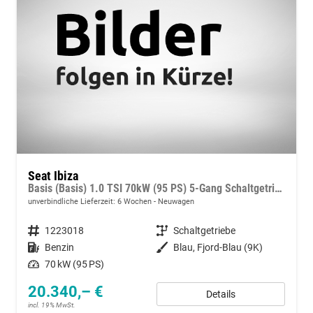
Seat Ibiza
Basis (Basis) 1.0 TSI 70kW (95 PS) 5-Gang Schaltgetriebe
unverbindliche Lieferzeit:
6 Wochen
Neuwagen
Fahrzeugnummer
1223018
Getriebe
Schaltgetriebe
Kraftstoff
Benzin
Außenfarbe
Blau, Fjord-Blau (9K)
Leistung
70 kW (95 PS)
20.340,– €
Details
incl. 19% MwSt.