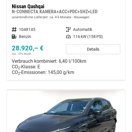
Nissan Qashqai
N-CONNECTA KAMERA+ACC+PDC+SHZ+LED
unverbindliche Lieferzeit: ca. 4-5 Monate
Neuwagen
Fahrzeugnummer
1048145
Getriebe
Automatik
Kraftstoff
Benzin
Leistung
116 kW (158 PS)
28.920,– €
Details
incl. 19% MwSt.
Verbrauch kombiniert:
6,40 l/100km
CO
-Klasse:
E
2
CO
-Emissionen:
145,00 g/km
2