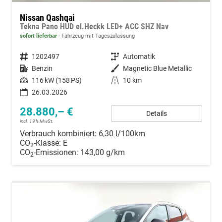
Nissan Qashqai
Tekna Pano HUD el.Heckk LED+ ACC SHZ Nav
sofort lieferbar
Fahrzeug mit Tageszulassung
Fahrzeugnummer
1202497
Getriebe
Automatik
Kraftstoff
Benzin
Außenfarbe
Magnetic Blue Metallic
Leistung
116 kW (158 PS)
Kilometerstand
10 km
26.03.2026
28.880,– €
Details
incl. 19% MwSt.
Verbrauch kombiniert:
6,30 l/100km
CO
-Klasse:
E
2
CO
-Emissionen:
143,00 g/km
2