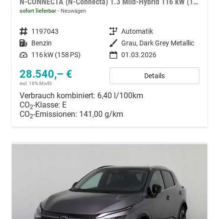
N-CONNECTA (N-Connecta) 1.3 Mild-Hybrid 116 kW (158 PS) X-tronic 2WD
sofort lieferbar
Neuwagen
Fahrzeugnummer
1197043
Getriebe
Automatik
Kraftstoff
Benzin
Außenfarbe
Grau, Dark Grey Metallic
Leistung
116 kW (158 PS)
01.03.2026
28.540,– €
Details
incl. 19% MwSt.
Verbrauch kombiniert:
6,40 l/100km
CO
-Klasse:
E
2
CO
-Emissionen:
141,00 g/km
2