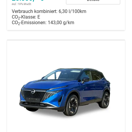
incl. 19% MwSt.
Verbrauch kombiniert:
6,30 l/100km
CO
-Klasse:
E
2
CO
-Emissionen:
143,00 g/km
2