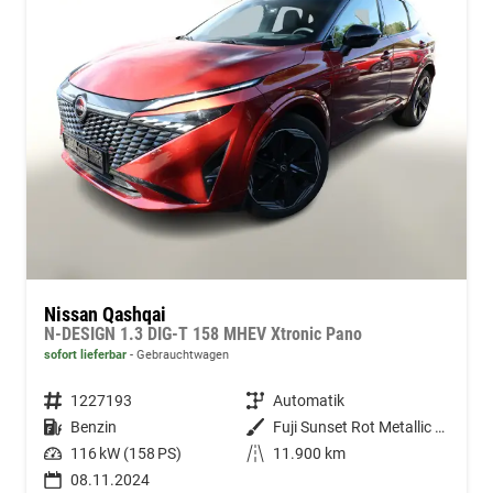
Nissan Qashqai
N-DESIGN 1.3 DIG-T 158 MHEV Xtronic Pano
sofort lieferbar
Gebrauchtwagen
Fahrzeugnummer
1227193
Getriebe
Automatik
Kraftstoff
Benzin
Außenfarbe
Fuji Sunset Rot Metallic / Schwa
Leistung
116 kW (158 PS)
Kilometerstand
11.900 km
08.11.2024