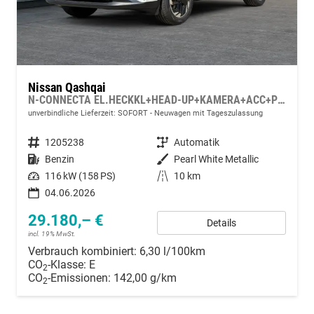
Nissan Qashqai
N-CONNECTA EL.HECKKL+HEAD-UP+KAMERA+ACC+PDC+SHZ+LED
unverbindliche Lieferzeit: SOFORT
Neuwagen mit Tageszulassung
Fahrzeugnummer
1205238
Getriebe
Automatik
Kraftstoff
Benzin
Außenfarbe
Pearl White Metallic
Leistung
116 kW (158 PS)
Kilometerstand
10 km
04.06.2026
29.180,– €
Details
incl. 19% MwSt.
Verbrauch kombiniert:
6,30 l/100km
CO
-Klasse:
E
2
CO
-Emissionen:
142,00 g/km
2