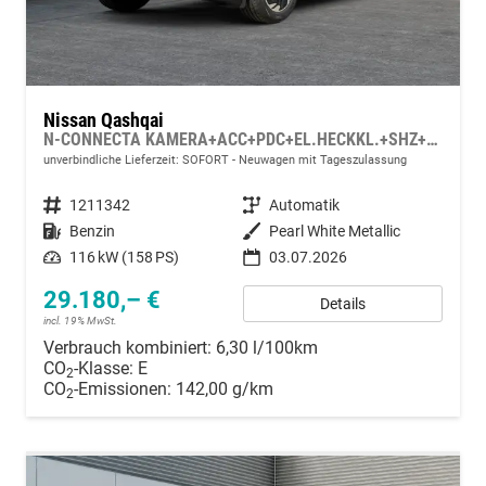
Nissan Qashqai
N-CONNECTA KAMERA+ACC+PDC+EL.HECKKL.+SHZ+LED
unverbindliche Lieferzeit: SOFORT
Neuwagen mit Tageszulassung
Fahrzeugnummer
1211342
Getriebe
Automatik
Kraftstoff
Benzin
Außenfarbe
Pearl White Metallic
Leistung
116 kW (158 PS)
03.07.2026
29.180,– €
Details
incl. 19% MwSt.
Verbrauch kombiniert:
6,30 l/100km
CO
-Klasse:
E
2
CO
-Emissionen:
142,00 g/km
2