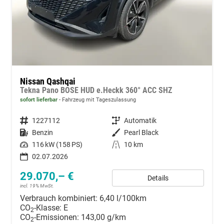
Nissan Qashqai
Tekna Pano BOSE HUD e.Heckk 360° ACC SHZ
sofort lieferbar
Fahrzeug mit Tageszulassung
Fahrzeugnummer
1227112
Getriebe
Automatik
Kraftstoff
Benzin
Außenfarbe
Pearl Black
Leistung
116 kW (158 PS)
Kilometerstand
10 km
02.07.2026
29.070,– €
Details
incl. 19% MwSt.
Verbrauch kombiniert:
6,40 l/100km
CO
-Klasse:
E
2
CO
-Emissionen:
143,00 g/km
2