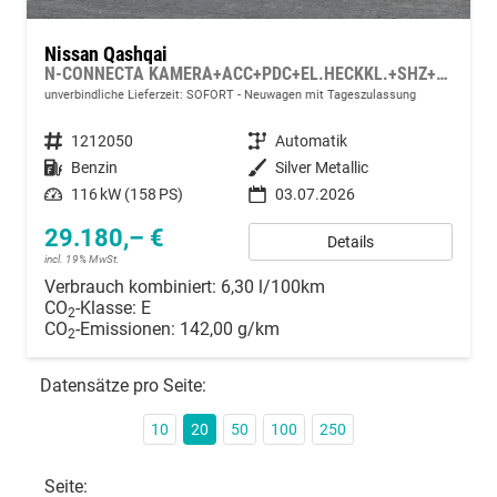
Nissan Qashqai
N-CONNECTA KAMERA+ACC+PDC+EL.HECKKL.+SHZ+LED
unverbindliche Lieferzeit: SOFORT
Neuwagen mit Tageszulassung
Fahrzeugnummer
1212050
Getriebe
Automatik
Kraftstoff
Benzin
Außenfarbe
Silver Metallic
Leistung
116 kW (158 PS)
03.07.2026
29.180,– €
Details
incl. 19% MwSt.
Verbrauch kombiniert:
6,30 l/100km
CO
-Klasse:
E
2
CO
-Emissionen:
142,00 g/km
2
Datensätze pro Seite:
10
20
50
100
250
Seite: