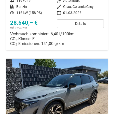
Fahrzeugnummer
1197045
Getriebe
Automatik
Kraftstoff
Benzin
Außenfarbe
Grau, Ceramic Grey
Leistung
116 kW (158 PS)
01.03.2026
28.540,– €
Details
incl. 19% MwSt.
Verbrauch kombiniert:
6,40 l/100km
CO
-Klasse:
E
2
CO
-Emissionen:
141,00 g/km
2