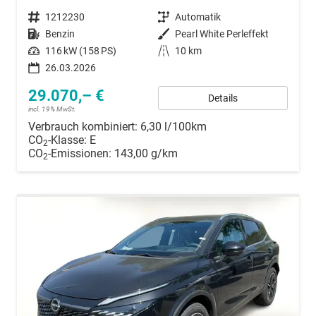
Fahrzeugnummer
1212230
Getriebe
Automatik
Kraftstoff
Benzin
Außenfarbe
Pearl White Perleffekt
Leistung
116 kW (158 PS)
Kilometerstand
10 km
26.03.2026
29.070,– €
Details
incl. 19% MwSt.
Verbrauch kombiniert:
6,30 l/100km
CO
-Klasse:
E
2
CO
-Emissionen:
143,00 g/km
2