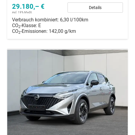
29.180,– €
Details
incl. 19% MwSt.
Verbrauch kombiniert:
6,30 l/100km
CO
-Klasse:
E
2
CO
-Emissionen:
142,00 g/km
2