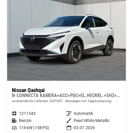
Nissan Qashqai
N-CONNECTA KAMERA+ACC+PDC+EL.HECKKL.+SHZ+LED
unverbindliche Lieferzeit: SOFORT
Neuwagen mit Tageszulassung
Fahrzeugnummer
1211343
Getriebe
Automatik
Kraftstoff
Benzin
Außenfarbe
Pearl White Metallic
Leistung
116 kW (158 PS)
03.07.2026