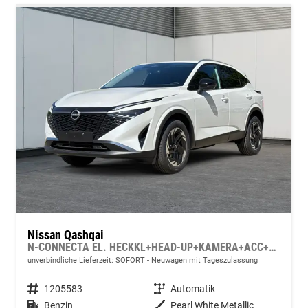
Nissan Qashqai
N-CONNECTA EL. HECKKL+HEAD-UP+KAMERA+ACC+PDC+SHZ+LED
unverbindliche Lieferzeit: SOFORT
Neuwagen mit Tageszulassung
Fahrzeugnummer
1205583
Getriebe
Automatik
Kraftstoff
Benzin
Außenfarbe
Pearl White Metallic