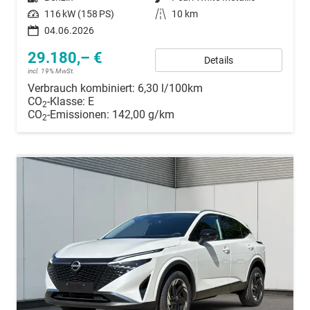
Leistung
116 kW (158 PS)
Kilometerstand
10 km
04.06.2026
29.180,– €
Details
incl. 19% MwSt.
Verbrauch kombiniert:
6,30 l/100km
CO
-Klasse:
E
2
CO
-Emissionen:
142,00 g/km
2