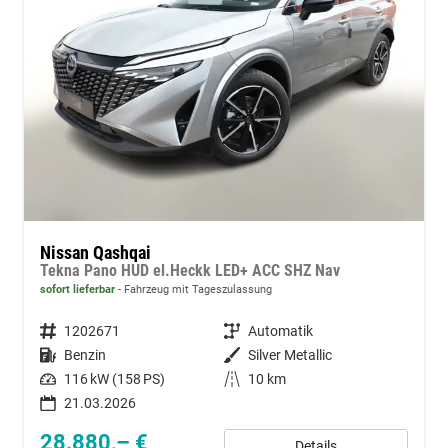
Nissan Qashqai
Tekna Pano HUD el.Heckk LED+ ACC SHZ Nav
sofort lieferbar
Fahrzeug mit Tageszulassung
Fahrzeugnummer
1202671
Getriebe
Automatik
Kraftstoff
Benzin
Außenfarbe
Silver Metallic
Leistung
116 kW (158 PS)
Kilometerstand
10 km
21.03.2026
28.880,– €
Details