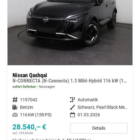
Nissan Qashqai
N-CONNECTA (N-Connecta) 1.3 Mild-Hybrid 116 kW (158 PS) X-tronic 2WD
sofort lieferbar
Neuwagen
Fahrzeugnummer
1197042
Getriebe
Automatik
Kraftstoff
Benzin
Außenfarbe
Schwarz, Pearl Black Metallic
Leistung
116 kW (158 PS)
01.03.2026
28.540,– €
Details
incl. 19% MwSt.