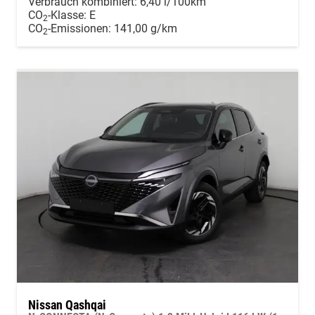
Verbrauch kombiniert:
6,40 l/100km
CO
-Klasse:
E
2
CO
-Emissionen:
141,00 g/km
2
Nissan Qashqai