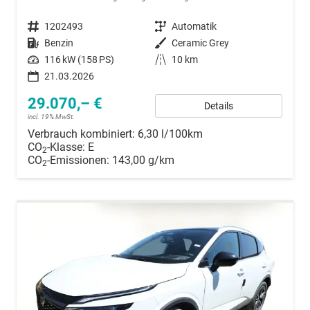
Fahrzeugnummer
1202493
Getriebe
Automatik
Kraftstoff
Benzin
Außenfarbe
Ceramic Grey
Leistung
116 kW (158 PS)
Kilometerstand
10 km
21.03.2026
29.070,– €
Details
incl. 19% MwSt.
Verbrauch kombiniert:
6,30 l/100km
CO
-Klasse:
E
2
CO
-Emissionen:
143,00 g/km
2