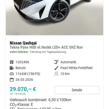
Nissan Qashqai
Tekna Pano HUD el.Heckk LED+ ACC SHZ Nav
sofort lieferbar
Fahrzeug mit Tageszulassung
Fahrzeugnummer
1202496
Getriebe
Automatik
Kraftstoff
Benzin
Außenfarbe
Pearl White Perleffekt
Leistung
116 kW (158 PS)
Kilometerstand
10 km
26.03.2026
29.070,– €
Details
incl. 19% MwSt.
Verbrauch kombiniert:
6,30 l/100km
CO
-Klasse:
E
2