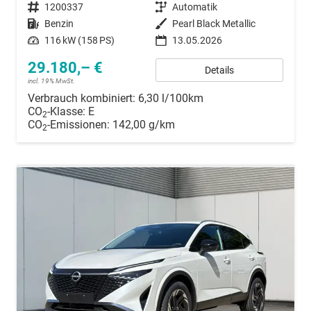
Fahrzeugnummer
1200337
Getriebe
Automatik
Kraftstoff
Benzin
Außenfarbe
Pearl Black Metallic
Leistung
116 kW (158 PS)
13.05.2026
29.180,– €
Details
incl. 19% MwSt.
Verbrauch kombiniert:
6,30 l/100km
CO
-Klasse:
E
2
CO
-Emissionen:
142,00 g/km
2