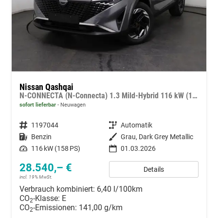
Nissan Qashqai
N-CONNECTA (N-Connecta) 1.3 Mild-Hybrid 116 kW (158 PS) X-tronic 2WD
sofort lieferbar
Neuwagen
Fahrzeugnummer
1197044
Getriebe
Automatik
Kraftstoff
Benzin
Außenfarbe
Grau, Dark Grey Metallic
Leistung
116 kW (158 PS)
01.03.2026
28.540,– €
Details
incl. 19% MwSt.
Verbrauch kombiniert:
6,40 l/100km
CO
-Klasse:
E
2
CO
-Emissionen:
141,00 g/km
2