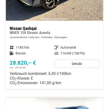
Nissan Qashqai
MHEV 158 Xtronic Acenta
unverbindliche Lieferzeit:
4 Monate
Neuwagen
Fahrzeugnummer
1180766
Getriebe
Automatik
Kraftstoff
Benzin
Leistung
116 kW (158 PS)
28.820,– €
Details
incl. 19% MwSt.
Verbrauch kombiniert:
6,30 l/100km
CO
-Klasse:
E
2
CO
-Emissionen:
141,00 g/km
2