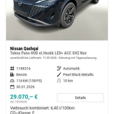
Nissan Qashqai
Tekna Pano HUD el.Heckk LED+ ACC SHZ Nav
unverbindliche Lieferzeit:
11.09.2026
Fahrzeug mit Tageszulassung
Fahrzeugnummer
1188316
Getriebe
Automatik
Kraftstoff
Benzin
Außenfarbe
Pearl Black Metallic
Leistung
116 kW (158 PS)
Kilometerstand
10 km
30.01.2026
29.070,– €
Details
incl. 19% MwSt.
Verbrauch kombiniert:
6,40 l/100km
CO
-Klasse:
E