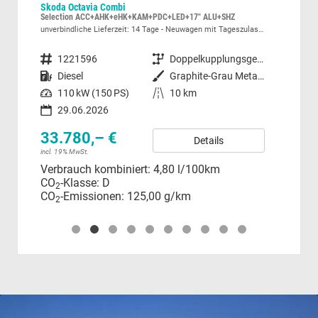
Skoda Octavia Combi
Ford
Selection ACC+AHK+eHK+KAM+PDC+LED+17" ALU+SHZ
Tita
unverbindliche Lieferzeit: 14 Tage
Neuwagen mit Tageszulassung
unver
Fahrzeugnummer
1221596
Getriebe
Doppelkupplungsgetriebe (DSG)
Fahrzeugnummer
Grau Metallic
Kraftstoff
Diesel
Außenfarbe
Graphite-Grau Metallic
Kraftstoff
Leistung
110 kW (150 PS)
Kilometerstand
10 km
Leistung
29.06.2026
33.780,– €
27
Details
incl. 19% MwSt.
incl.
Verbrauch kombiniert:
4,80 l/100km
Ver
CO
-Klasse:
D
CO
2
CO
-Emissionen:
125,00 g/km
CO
2