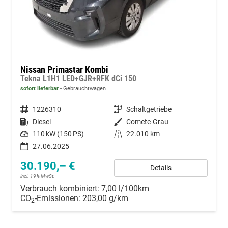
Nissan Primastar Kombi
Tekna L1H1 LED+GJR+RFK dCi 150
sofort lieferbar
Gebrauchtwagen
Fahrzeugnummer
1226310
Getriebe
Schaltgetriebe
Kraftstoff
Diesel
Außenfarbe
Comete-Grau
Leistung
110 kW (150 PS)
Kilometerstand
22.010 km
27.06.2025
30.190,– €
Details
incl. 19% MwSt.
Verbrauch kombiniert:
7,00 l/100km
CO
-Emissionen:
203,00 g/km
2