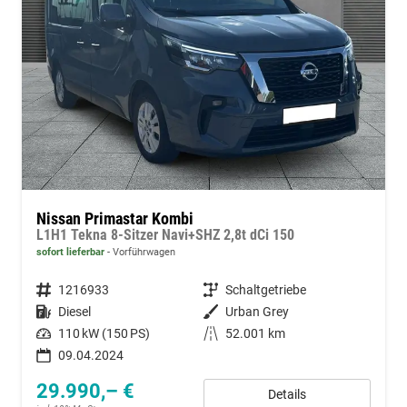
Nissan Primastar Kombi
L1H1 Tekna 8-Sitzer Navi+SHZ 2,8t dCi 150
sofort lieferbar
Vorführwagen
Fahrzeugnummer
1216933
Getriebe
Schaltgetriebe
Kraftstoff
Diesel
Außenfarbe
Urban Grey
Leistung
110 kW (150 PS)
Kilometerstand
52.001 km
09.04.2024
29.990,– €
Details