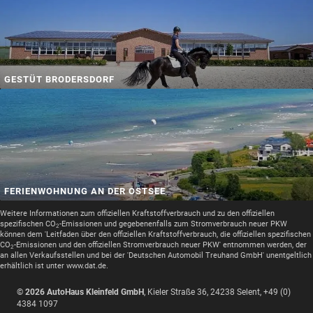
GESTÜT BRODERSDORF
FERIENWOHNUNG AN DER OSTSEE
Weitere Informationen zum offiziellen Kraftstoffverbrauch und zu den offiziellen
spezifischen CO
-Emissionen und gegebenenfalls zum Stromverbrauch neuer PKW
2
können dem 'Leitfaden über den offiziellen Kraftstoffverbrauch, die offiziellen spezifischen
CO
-Emissionen und den offiziellen Stromverbrauch neuer PKW' entnommen werden, der
2
an allen Verkaufsstellen und bei der 'Deutschen Automobil Treuhand GmbH' unentgeltlich
erhältlich ist unter www.dat.de.
© 2026
AutoHaus Kleinfeld GmbH
,
Kieler Straße 36
,
24238
Selent,
+49 (0)
4384 1097