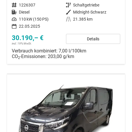
Fahrzeugnummer
1226307
Getriebe
Schaltgetriebe
Kraftstoff
Diesel
Außenfarbe
Midnight-Schwarz
Leistung
110 kW (150 PS)
Kilometerstand
21.385 km
22.05.2025
30.190,– €
Details
incl. 19% MwSt.
Verbrauch kombiniert:
7,00 l/100km
CO
-Emissionen:
203,00 g/km
2