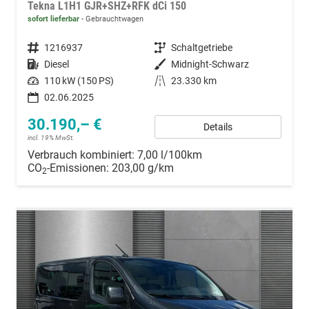
Tekna L1H1 GJR+SHZ+RFK dCi 150
sofort lieferbar
Gebrauchtwagen
Fahrzeugnummer
1216937
Getriebe
Schaltgetriebe
Kraftstoff
Diesel
Außenfarbe
Midnight-Schwarz
Leistung
110 kW (150 PS)
Kilometerstand
23.330 km
02.06.2025
30.190,– €
Details
incl. 19% MwSt.
Verbrauch kombiniert:
7,00 l/100km
CO
-Emissionen:
203,00 g/km
2