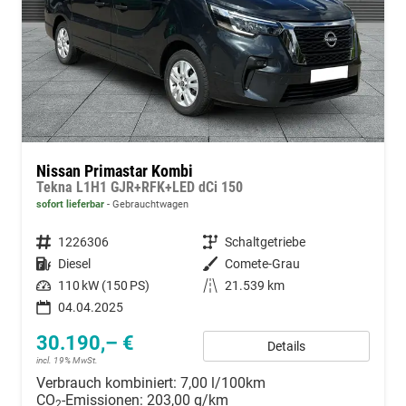
Nissan Primastar Kombi
Tekna L1H1 GJR+RFK+LED dCi 150
sofort lieferbar
Gebrauchtwagen
Fahrzeugnummer
1226306
Getriebe
Schaltgetriebe
Kraftstoff
Diesel
Außenfarbe
Comete-Grau
Leistung
110 kW (150 PS)
Kilometerstand
21.539 km
04.04.2025
30.190,– €
Details
incl. 19% MwSt.
Verbrauch kombiniert:
7,00 l/100km
CO
-Emissionen:
203,00 g/km
2