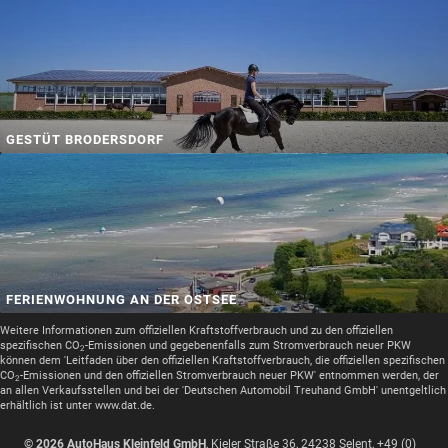
GESTÜT BRODERSDORF
FERIENWOHNUNG AN DER OSTSEE
Weitere Informationen zum offiziellen Kraftstoffverbrauch und zu den offiziellen
spezifischen CO
-Emissionen und gegebenenfalls zum Stromverbrauch neuer PKW
2
können dem 'Leitfaden über den offiziellen Kraftstoffverbrauch, die offiziellen spezifischen
CO
-Emissionen und den offiziellen Stromverbrauch neuer PKW' entnommen werden, der
2
an allen Verkaufsstellen und bei der 'Deutschen Automobil Treuhand GmbH' unentgeltlich
erhältlich ist unter www.dat.de.
© 2026
AutoHaus Kleinfeld GmbH
,
Kieler Straße 36
,
24238
Selent,
+49 (0)