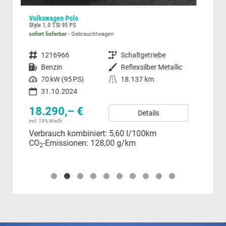
Volkswagen Polo
Toyo
Style 1.0 TSI 95 PS
Comf
sofort lieferbar
Gebrauchtwagen
sofor
gsgetriebe (DSG)
Fahrzeugnummer
1216966
Getriebe
Schaltgetriebe
Fahrzeugnummer
Kraftstoff
Benzin
Außenfarbe
Reflexsilber Metallic
Kraftstoff
Leistung
70 kW (95 PS)
Kilometerstand
18.137 km
Leistung
31.10.2024
18.290,– €
20
Details
incl. 19% MwSt.
Diffe
Verbrauch kombiniert:
5,60 l/100km
Ver
CO
-Emissionen:
128,00 g/km
CO
2