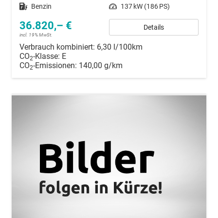
Kraftstoff
Benzin
Leistung
137 kW (186 PS)
36.820,– €
Details
incl. 19% MwSt.
Verbrauch kombiniert:
6,30 l/100km
CO
-Klasse:
E
2
CO
-Emissionen:
140,00 g/km
2