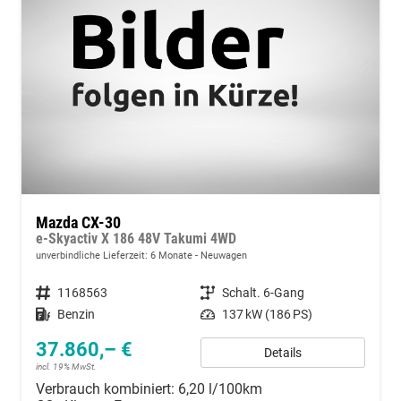
Mazda CX-30
e-Skyactiv X 186 48V Takumi 4WD
unverbindliche Lieferzeit:
6 Monate
Neuwagen
Fahrzeugnummer
1168563
Getriebe
Schalt. 6-Gang
Kraftstoff
Benzin
Leistung
137 kW (186 PS)
37.860,– €
Details
incl. 19% MwSt.
Verbrauch kombiniert:
6,20 l/100km