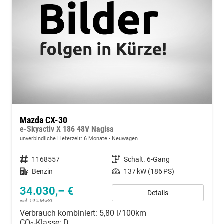
Mazda CX-30
e-Skyactiv X 186 48V Nagisa
unverbindliche Lieferzeit:
6 Monate
Neuwagen
Fahrzeugnummer
1168557
Getriebe
Schalt. 6-Gang
Kraftstoff
Benzin
Leistung
137 kW (186 PS)
34.030,– €
Details
incl. 19% MwSt.
Verbrauch kombiniert:
5,80 l/100km
CO
-Klasse:
D