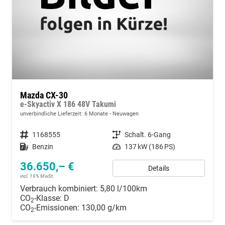
Mazda CX-30
e-Skyactiv X 186 48V Takumi
unverbindliche Lieferzeit:
6 Monate
Neuwagen
Fahrzeugnummer
1168555
Getriebe
Schalt. 6-Gang
Kraftstoff
Benzin
Leistung
137 kW (186 PS)
36.650,– €
Details
incl. 19% MwSt.
Verbrauch kombiniert:
5,80 l/100km
CO
-Klasse:
D
2
CO
-Emissionen:
130,00 g/km
2