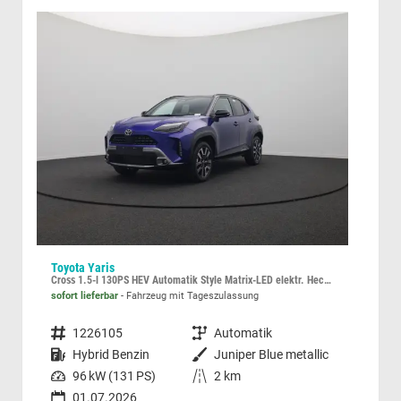
Toyota Yaris
Kia
Cross 1.5-l 130PS HEV Automatik Style Matrix-LED elektr. Heckklappe Sitzheizung Lenkradheizung Klimaautomatik Navi Bluetooth wireless Apple CarPlay + Android Auto ACC PDC v+h Rückf.Kamera 18"LM
84 k
sofort lieferbar
Fahrzeug mit Tageszulassung
unver
Fahrzeugnummer
1226105
Getriebe
Automatik
Fahrzeugnummer
Kraftstoff
Hybrid Benzin
Außenfarbe
Juniper Blue metallic
Kraftstoff
Leistung
96 kW (131 PS)
Kilometerstand
2 km
52
01.07.2026