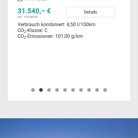
incl.
Ver
31.540,– €
Details
Str
incl. 19% MwSt.
15
Verbrauch kombiniert:
4,50 l/100km
Ele
CO
-Klasse:
C
2
CO
CO
-Emissionen:
101,00 g/km
2
CO