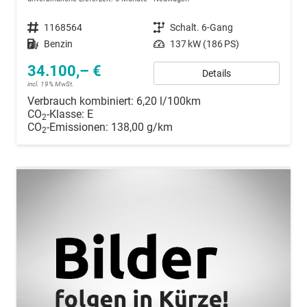
Fahrzeugnummer
1168564
Getriebe
Schalt. 6-Gang
Kraftstoff
Benzin
Leistung
137 kW (186 PS)
34.100,– €
Details
incl. 19% MwSt.
Verbrauch kombiniert:
6,20 l/100km
CO
-Klasse:
E
2
CO
-Emissionen:
138,00 g/km
2