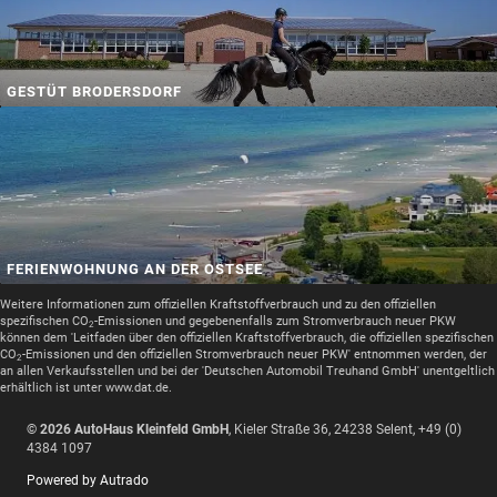
GESTÜT BRODERSDORF
FERIENWOHNUNG AN DER OSTSEE
Weitere Informationen zum offiziellen Kraftstoffverbrauch und zu den offiziellen
spezifischen CO
-Emissionen und gegebenenfalls zum Stromverbrauch neuer PKW
2
können dem 'Leitfaden über den offiziellen Kraftstoffverbrauch, die offiziellen spezifischen
CO
-Emissionen und den offiziellen Stromverbrauch neuer PKW' entnommen werden, der
2
an allen Verkaufsstellen und bei der 'Deutschen Automobil Treuhand GmbH' unentgeltlich
erhältlich ist unter www.dat.de.
© 2026
AutoHaus Kleinfeld GmbH
,
Kieler Straße 36
,
24238
Selent,
+49 (0)
4384 1097
Powered by Autrado