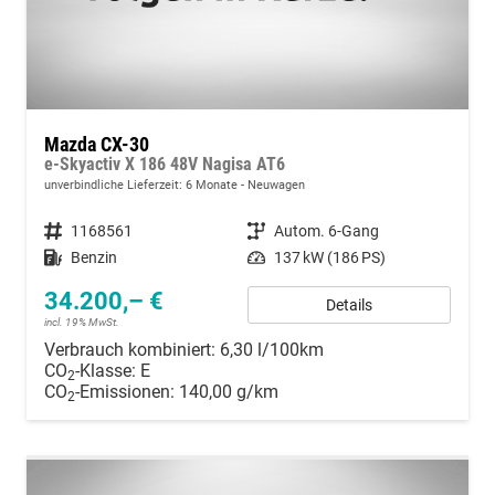
Mazda CX-30
e-Skyactiv X 186 48V Nagisa AT6
unverbindliche Lieferzeit:
6 Monate
Neuwagen
Fahrzeugnummer
1168561
Getriebe
Autom. 6-Gang
Kraftstoff
Benzin
Leistung
137 kW (186 PS)
34.200,– €
Details
incl. 19% MwSt.
Verbrauch kombiniert:
6,30 l/100km
CO
-Klasse:
E
2
CO
-Emissionen:
140,00 g/km
2