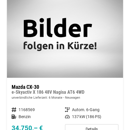
Mazda CX-30
e-Skyactiv X 186 48V Nagisa AT6 4WD
unverbindliche Lieferzeit:
6 Monate
Neuwagen
Fahrzeugnummer
1168569
Getriebe
Autom. 6-Gang
Kraftstoff
Benzin
Leistung
137 kW (186 PS)
34.750,– €
Details