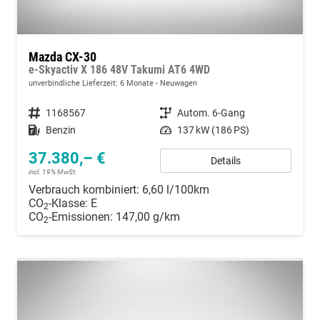
Mazda CX-30
e-Skyactiv X 186 48V Takumi AT6 4WD
unverbindliche Lieferzeit:
6 Monate
Neuwagen
Fahrzeugnummer
1168567
Getriebe
Autom. 6-Gang
Kraftstoff
Benzin
Leistung
137 kW (186 PS)
37.380,– €
Details
incl. 19% MwSt.
Verbrauch kombiniert:
6,60 l/100km
CO
-Klasse:
E
2
CO
-Emissionen:
147,00 g/km
2