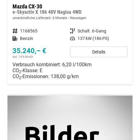
Mazda CX-30
e-Skyactiv X 186 48V Nagisa 4WD
unverbindliche Lieferzeit:
6 Monate
Neuwagen
Fahrzeugnummer
1168565
Getriebe
Schalt. 6-Gang
Kraftstoff
Benzin
Leistung
137 kW (186 PS)
35.240,– €
Details
incl. 19% MwSt.
Verbrauch kombiniert:
6,20 l/100km
CO
-Klasse:
E
2
CO
-Emissionen:
138,00 g/km
2