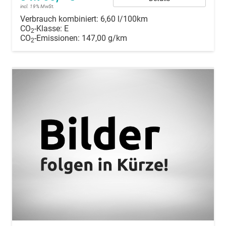
incl. 19% MwSt.
Verbrauch kombiniert:
6,60 l/100km
CO
-Klasse:
E
2
CO
-Emissionen:
147,00 g/km
2