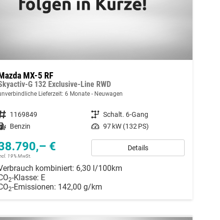
Mazda MX-5 RF
Skyactiv-G 132 Exclusive-Line RWD
unverbindliche Lieferzeit:
6 Monate
Neuwagen
Fahrzeugnummer
1169849
Getriebe
Schalt. 6-Gang
Kraftstoff
Benzin
Leistung
97 kW (132 PS)
38.790,– €
Details
incl. 19% MwSt.
Verbrauch kombiniert:
6,30 l/100km
CO
-Klasse:
E
2
CO
-Emissionen:
142,00 g/km
2