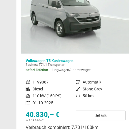
Volkswagen T5 Kastenwagen
Business T7 L1 Transporter
sofort lieferbar
Jungwagen/Jahreswagen
Fahrzeugnummer
1199087
Getriebe
Automatik
Kraftstoff
Diesel
Außenfarbe
Stone Grey
Leistung
110 kW (150 PS)
Kilometerstand
50 km
01.10.2025
40.830,– €
Details
incl. 19% MwSt.
Verbrauch kombiniert:
7,70 l/100km