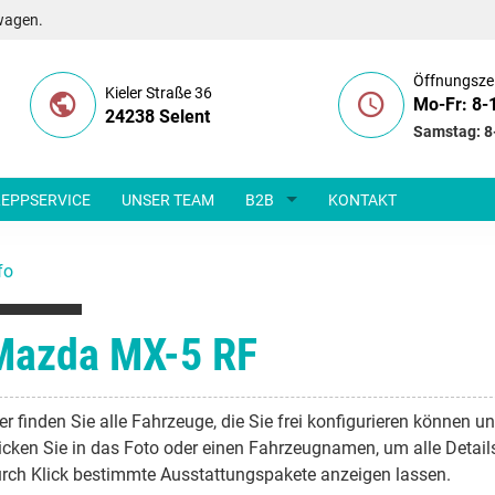
wagen.
Öffnungsze
Kieler Straße 36
Mo-Fr: 8-
24238 Selent
Samstag: 8
EPPSERVICE
UNSER TEAM
B2B
KONTAKT
fo
Mazda MX-5 RF
er finden Sie alle Fahrzeuge, die Sie frei konfigurieren können u
icken Sie in das Foto oder einen Fahrzeugnamen, um alle Detail
rch Klick bestimmte Ausstattungspakete anzeigen lassen.