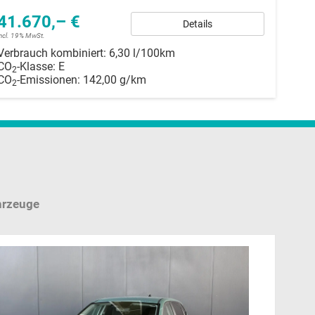
41.670,– €
Details
incl. 19% MwSt.
Verbrauch kombiniert:
6,30 l/100km
CO
-Klasse:
E
2
CO
-Emissionen:
142,00 g/km
2
hrzeuge