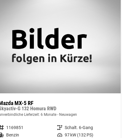
Mazda MX-5 RF
Skyactiv-G 132 Homura RWD
unverbindliche Lieferzeit:
6 Monate
Neuwagen
Fahrzeugnummer
1169851
Getriebe
Schalt. 6-Gang
Kraftstoff
Benzin
Leistung
97 kW (132 PS)