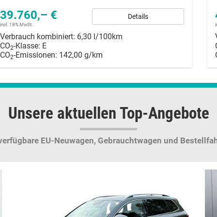
39.760,– €
Details
incl. 19% MwSt.
Verbrauch kombiniert:
6,30 l/100km
CO
-Klasse:
E
2
CO
-Emissionen:
142,00 g/km
2
Unsere aktuellen Top-Angebote
 verfügbare EU-Neuwagen,
Gebrauchtwagen und Bestellfa