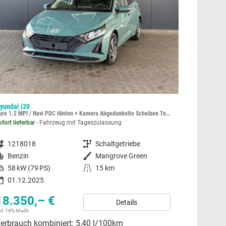
yundai i20
Renault C
Pure 1.2 MPI / Navi PDC Hinten + Kamera Abgedunkelte Scheiben Tempomat Alu 16"
Evolution
ofort lieferbar
Fahrzeug mit Tageszulassung
sofort lief
ahrzeugnummer
1218018
Getriebe
Schaltgetriebe
Fahrzeugnummer
1209
Kraftstoff
Benzin
Außenfarbe
Mangrove Green
Kraftstoff
Hybri
Leistung
58 kW (79 PS)
Kilometerstand
15 km
Leistung
68 kW
01.12.2025
01.0
18.350,– €
20.4
Details
ncl. 19% MwSt.
incl. 19% Mw
erbrauch kombiniert:
5,40 l/100km
CO
-Em
2