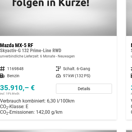
Mazda MX-5 RF
Skyactiv-G 132 Prime-Line RWD
unverbindliche Lieferzeit:
6 Monate
Neuwagen
Fahrzeugnummer
1169848
Getriebe
Schalt. 6-Gang
Kraftstoff
Benzin
Leistung
97 kW (132 PS)
35.910,– €
Details
incl. 19% MwSt.
Verbrauch kombiniert:
6,30 l/100km
CO
-Klasse:
E
2
CO
-Emissionen:
142,00 g/km
2