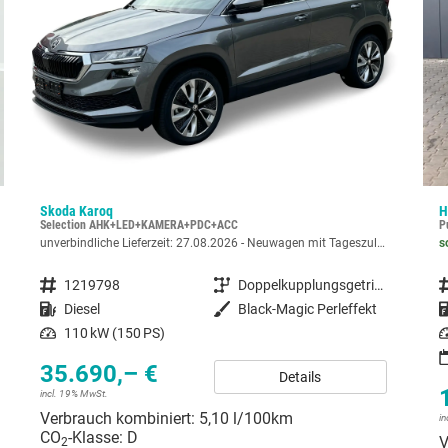
Skoda Karoq
H
Selection AHK+LED+KAMERA+PDC+ACC
unverbindliche Lieferzeit:
27.08.2026
Neuwagen mit Tageszulassung
s
Fahrzeugnummer
1219798
Getriebe
Doppelkupplungsgetriebe (DSG)
F
Kraftstoff
Diesel
Außenfarbe
Black-Magic Perleffekt
Leistung
110 kW (150 PS)
35.690,– €
Details
incl. 19% MwSt.
Verbrauch kombiniert:
5,10 l/100km
i
CO
-Klasse:
D
V
2