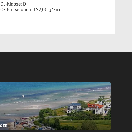
CO
-Klasse:
D
2
CO
-Emissionen:
122,00 g/km
2
SEE