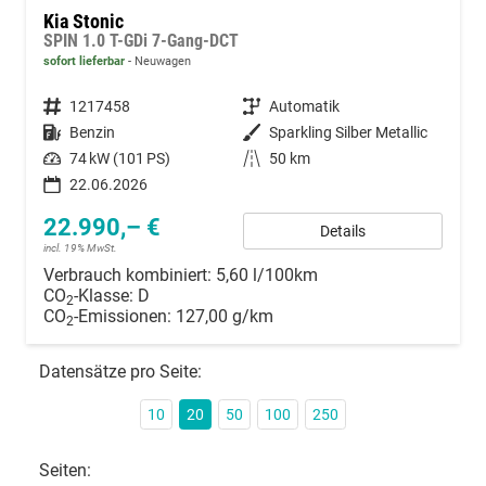
Kia Stonic
SPIN 1.0 T-GDi 7-Gang-DCT
sofort lieferbar
Neuwagen
Fahrzeugnummer
1217458
Getriebe
Automatik
Kraftstoff
Benzin
Außenfarbe
Sparkling Silber Metallic
Leistung
74 kW (101 PS)
Kilometerstand
50 km
22.06.2026
22.990,– €
Details
incl. 19% MwSt.
Verbrauch kombiniert:
5,60 l/100km
CO
-Klasse:
D
2
CO
-Emissionen:
127,00 g/km
2
Datensätze pro Seite:
10
20
50
100
250
Seiten: