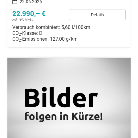
22.06.2026
22.990,– €
Details
incl. 19% MwSt.
Verbrauch kombiniert:
5,60 l/100km
CO
-Klasse:
D
2
CO
-Emissionen:
127,00 g/km
2