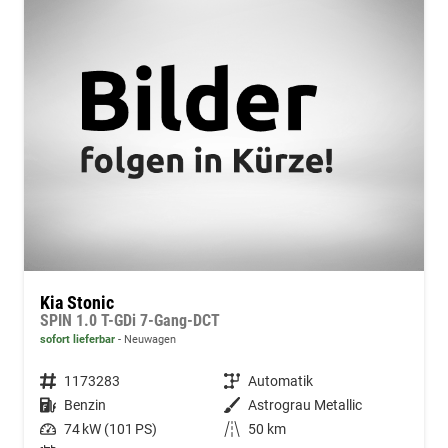
Kia Stonic
SPIN 1.0 T-GDi 7-Gang-DCT
sofort lieferbar
Neuwagen
Fahrzeugnummer
1173283
Getriebe
Automatik
Kraftstoff
Benzin
Außenfarbe
Astrograu Metallic
Leistung
74 kW (101 PS)
Kilometerstand
50 km