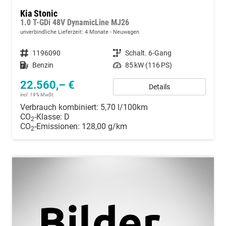
Kia Stonic
1.0 T-GDi 48V DynamicLine MJ26
unverbindliche Lieferzeit:
4 Monate
Neuwagen
Fahrzeugnummer
1196090
Getriebe
Schalt. 6-Gang
Kraftstoff
Benzin
Leistung
85 kW (116 PS)
22.560,– €
Details
incl. 19% MwSt.
Verbrauch kombiniert:
5,70 l/100km
CO
-Klasse:
D
2
CO
-Emissionen:
128,00 g/km
2