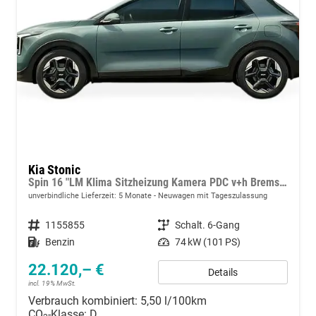
Kia Stonic
Spin 16 "LM Klima Sitzheizung Kamera PDC v+h Bremsassistent Lenkradheizung
unverbindliche Lieferzeit:
5 Monate
Neuwagen mit Tageszulassung
Fahrzeugnummer
1155855
Getriebe
Schalt. 6-Gang
Kraftstoff
Benzin
Leistung
74 kW (101 PS)
22.120,– €
Details
incl. 19% MwSt.
Verbrauch kombiniert:
5,50 l/100km
CO
-Klasse:
D