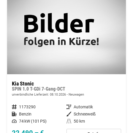
Kia Stonic
SPIN 1.0 T-GDi 7-Gang-DCT
unverbindliche Lieferzeit:
08.10.2026
Neuwagen
Fahrzeugnummer
1173290
Getriebe
Automatik
Kraftstoff
Benzin
Außenfarbe
Schneeweiß
Leistung
74 kW (101 PS)
Kilometerstand
50 km
22.490,– €