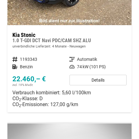
Kia Stonic
1.0 T-GDI DCT Navi PDC/CAM SHZ ALU
unverbindliche Lieferzeit:
4 Monate
Neuwagen
Fahrzeugnummer
1193343
Getriebe
Automatik
Kraftstoff
Benzin
Leistung
74 kW (101 PS)
22.460,– €
Details
incl. 19% MwSt.
Verbrauch kombiniert:
5,60 l/100km
CO
-Klasse:
D
2
CO
-Emissionen:
127,00 g/km
2