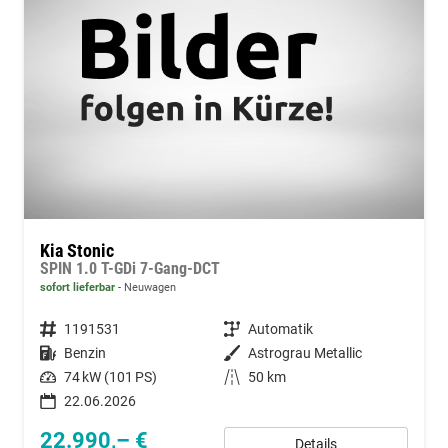
Kia Stonic
SPIN 1.0 T-GDi 7-Gang-DCT
sofort lieferbar
Neuwagen
Fahrzeugnummer
1191531
Getriebe
Automatik
Kraftstoff
Benzin
Außenfarbe
Astrograu Metallic
Leistung
74 kW (101 PS)
Kilometerstand
50 km
22.06.2026
22.990,– €
Details