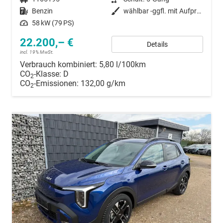
Kraftstoff
Benzin
Außenfarbe
wählbar -ggfl. mit Aufpreis-
Leistung
58 kW (79 PS)
22.200,– €
Details
incl. 19% MwSt.
Verbrauch kombiniert:
5,80 l/100km
CO
-Klasse:
D
2
CO
-Emissionen:
132,00 g/km
2