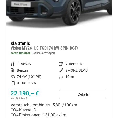
Kia Stonic
Vision MY26 1.0 TGDI 74 kW SPIN DCT/
sofort lieferbar
Gebrauchtwagen
Fahrzeugnummer
1196949
Getriebe
Automatik
Kraftstoff
Benzin
Außenfarbe
SMOKE BLAU
Leistung
74 kW (101 PS)
Kilometerstand
10 km
01.08.2026
22.190,– €
Details
incl. 19% MwSt.
Verbrauch kombiniert:
5,80 l/100km
CO
-Klasse:
D
2
CO
-Emissionen:
131,00 g/km
2