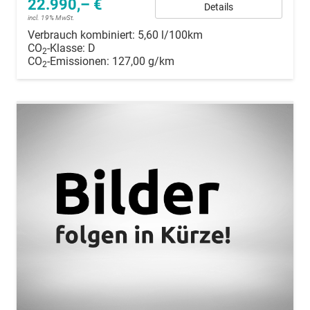
22.990,– €
Details
incl. 19% MwSt.
Verbrauch kombiniert:
5,60 l/100km
CO
-Klasse:
D
2
CO
-Emissionen:
127,00 g/km
2