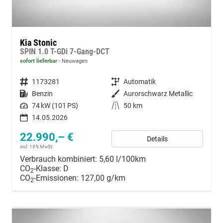
Kia Stonic
SPIN 1.0 T-GDi 7-Gang-DCT
sofort lieferbar
Neuwagen
Fahrzeugnummer
1173281
Getriebe
Automatik
Kraftstoff
Benzin
Außenfarbe
Aurorschwarz Metallic
Leistung
74 kW (101 PS)
Kilometerstand
50 km
14.05.2026
22.990,– €
Details
incl. 19% MwSt.
Verbrauch kombiniert:
5,60 l/100km
CO
-Klasse:
D
2
CO
-Emissionen:
127,00 g/km
2