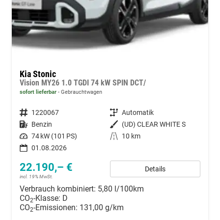
Kia Stonic
Vision MY26 1.0 TGDI 74 kW SPIN DCT/
sofort lieferbar
Gebrauchtwagen
Fahrzeugnummer
1220067
Getriebe
Automatik
Kraftstoff
Benzin
Außenfarbe
(UD) CLEAR WHITE S
Leistung
74 kW (101 PS)
Kilometerstand
10 km
01.08.2026
22.190,– €
Details
incl. 19% MwSt.
Verbrauch kombiniert:
5,80 l/100km
CO
-Klasse:
D
2
CO
-Emissionen:
131,00 g/km
2