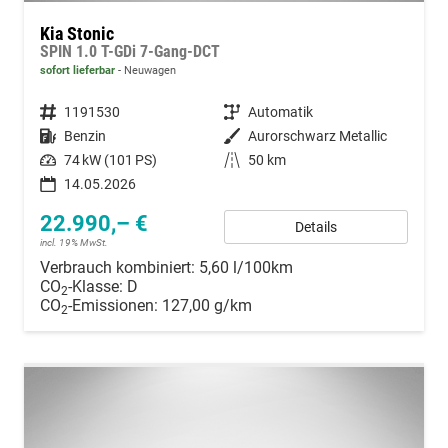
Kia Stonic
SPIN 1.0 T-GDi 7-Gang-DCT
sofort lieferbar
Neuwagen
Fahrzeugnummer
1191530
Getriebe
Automatik
Kraftstoff
Benzin
Außenfarbe
Aurorschwarz Metallic
Leistung
74 kW (101 PS)
Kilometerstand
50 km
14.05.2026
22.990,– €
Details
incl. 19% MwSt.
Verbrauch kombiniert:
5,60 l/100km
CO
-Klasse:
D
2
CO
-Emissionen:
127,00 g/km
2