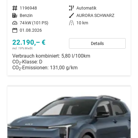
Fahrzeugnummer
1196948
Getriebe
Automatik
Kraftstoff
Benzin
Außenfarbe
AURORA SCHWARZ
Leistung
74 kW (101 PS)
Kilometerstand
10 km
01.08.2026
22.190,– €
Details
incl. 19% MwSt.
Verbrauch kombiniert:
5,80 l/100km
CO
-Klasse:
D
2
CO
-Emissionen:
131,00 g/km
2