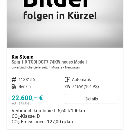
Kia Stonic
Spin 1,0 TGDI DCT7 74KW neues Modell
unverbindliche Lieferzeit:
4 Monate
Neuwagen
Fahrzeugnummer
1138156
Getriebe
Automatik
Kraftstoff
Benzin
Leistung
74 kW (101 PS)
22.600,– €
Details
incl. 19% MwSt.
Verbrauch kombiniert:
5,60 l/100km
CO
-Klasse:
D
2
CO
-Emissionen:
127,00 g/km
2