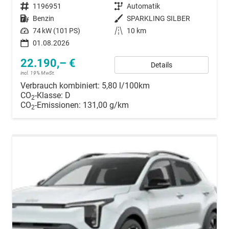
Fahrzeugnummer
1196951
Getriebe
Automatik
Kraftstoff
Benzin
Außenfarbe
SPARKLING SILBER
Leistung
74 kW (101 PS)
Kilometerstand
10 km
01.08.2026
22.190,– €
Details
incl. 19% MwSt.
Verbrauch kombiniert:
5,80 l/100km
CO
-Klasse:
D
2
CO
-Emissionen:
131,00 g/km
2