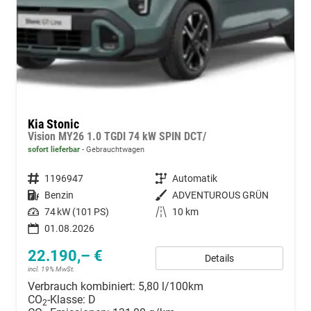
Kia Stonic
Vision MY26 1.0 TGDI 74 kW SPIN DCT/
sofort lieferbar
Gebrauchtwagen
Fahrzeugnummer
1196947
Getriebe
Automatik
Kraftstoff
Benzin
Außenfarbe
ADVENTUROUS GRÜN
Leistung
74 kW (101 PS)
Kilometerstand
10 km
01.08.2026
22.190,– €
Details
incl. 19% MwSt.
Verbrauch kombiniert:
5,80 l/100km
CO
-Klasse:
D
2