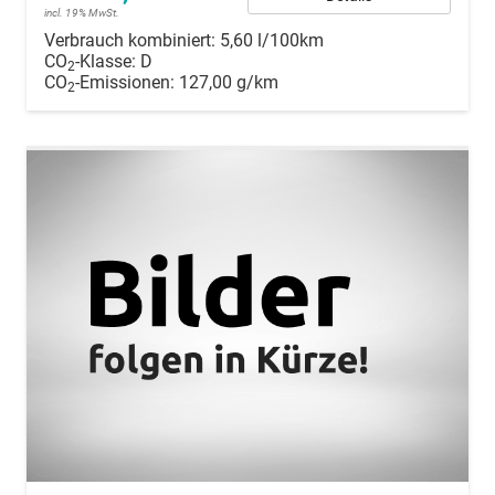
incl. 19% MwSt.
Verbrauch kombiniert:
5,60 l/100km
CO
-Klasse:
D
2
CO
-Emissionen:
127,00 g/km
2