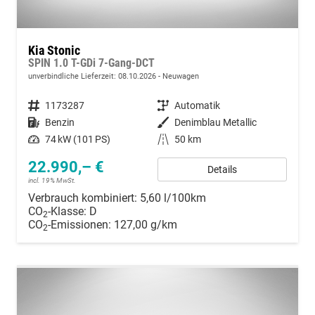
Kia Stonic
SPIN 1.0 T-GDi 7-Gang-DCT
unverbindliche Lieferzeit:
08.10.2026
Neuwagen
Fahrzeugnummer
1173287
Getriebe
Automatik
Kraftstoff
Benzin
Außenfarbe
Denimblau Metallic
Leistung
74 kW (101 PS)
Kilometerstand
50 km
22.990,– €
Details
incl. 19% MwSt.
Verbrauch kombiniert:
5,60 l/100km
CO
-Klasse:
D
2
CO
-Emissionen:
127,00 g/km
2