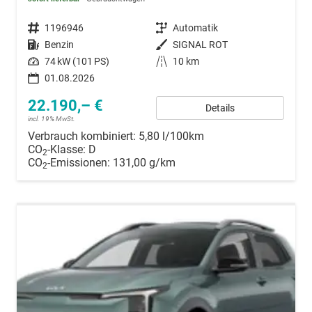
Fahrzeugnummer
1196946
Getriebe
Automatik
Kraftstoff
Benzin
Außenfarbe
SIGNAL ROT
Leistung
74 kW (101 PS)
Kilometerstand
10 km
01.08.2026
22.190,– €
Details
incl. 19% MwSt.
Verbrauch kombiniert:
5,80 l/100km
CO
-Klasse:
D
2
CO
-Emissionen:
131,00 g/km
2