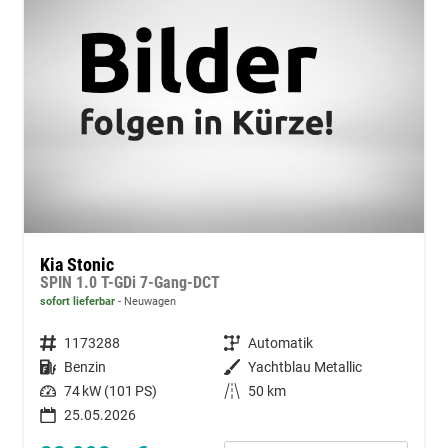
Kia Stonic
SPIN 1.0 T-GDi 7-Gang-DCT
sofort lieferbar
Neuwagen
Fahrzeugnummer
1173288
Getriebe
Automatik
Kraftstoff
Benzin
Außenfarbe
Yachtblau Metallic
Leistung
74 kW (101 PS)
Kilometerstand
50 km
25.05.2026