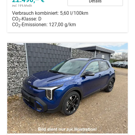
Details
incl. 19% MwSt.
Verbrauch kombiniert:
5,60 l/100km
CO
-Klasse:
D
2
CO
-Emissionen:
127,00 g/km
2