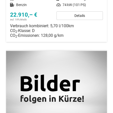
Kraftstoff
Benzin
Leistung
74 kW (101 PS)
22.910,– €
Details
incl. 19% MwSt.
Verbrauch kombiniert:
5,70 l/100km
CO
-Klasse:
D
2
CO
-Emissionen:
128,00 g/km
2