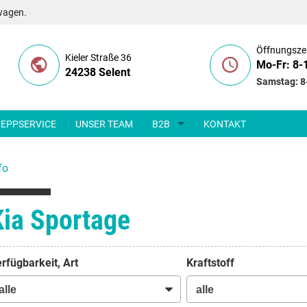
wagen.
Öffnungsze
Kieler Straße 36
Mo-Fr: 8-
24238 Selent
Samstag: 8
EPPSERVICE
UNSER TEAM
B2B
KONTAKT
fo
Kia Sportage
rfügbarkeit, Art
Kraftstoff