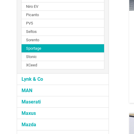
Niro EV
Picanto
PV5
Seltos
Sorento
Sportage
Stonic
XCeed
Lynk & Co
MAN
Maserati
Maxus
Mazda