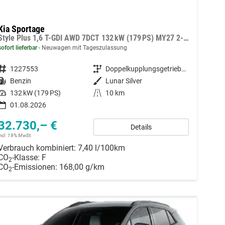
Kia Sportage
Style Plus 1,6 T-GDI AWD 7DCT 132 kW (179 PS) MY27 2-Zonen Klimaautomatik, Lenkradheizung, Sitzheizung vorne und hinten, Navi, DAB, Apple CarPlay/Android Auto, Rückfahrkamera, Parksensoren vorne/hinten, Full-LED, 18 Zoll LM, uvm.
sofort lieferbar
Neuwagen mit Tageszulassung
Fahrzeugnummer
1227553
Getriebe
Doppelkupplungsgetriebe (DSG)
Kraftstoff
Benzin
Außenfarbe
Lunar Silver
Leistung
132 kW (179 PS)
Kilometerstand
10 km
01.08.2026
32.730,– €
Details
incl. 19% MwSt.
Verbrauch kombiniert:
7,40 l/100km
CO
-Klasse:
F
2
CO
-Emissionen:
168,00 g/km
2