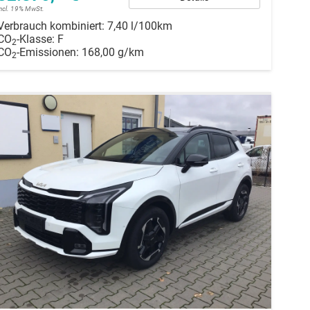
incl. 19% MwSt.
Verbrauch kombiniert:
7,40 l/100km
CO
-Klasse:
F
2
CO
-Emissionen:
168,00 g/km
2