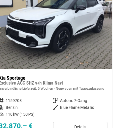
Kia Sportage
Exclusive ACC SHZ v+h Klima Navi
unverbindliche Lieferzeit:
5 Wochen
Neuwagen mit Tageszulassung
Fahrzeugnummer
1159708
Getriebe
Autom. 7-Gang
Kraftstoff
Benzin
Außenfarbe
Blue Flame Metallic
Leistung
110 kW (150 PS)
32.870,– €
Details