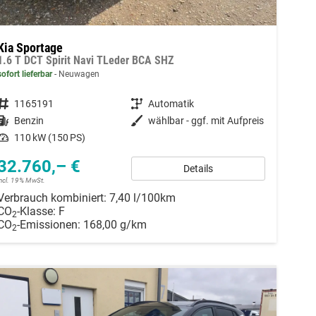
Kia Sportage
1.6 T DCT Spirit Navi TLeder BCA SHZ
sofort lieferbar
Neuwagen
Fahrzeugnummer
1165191
Getriebe
Automatik
Kraftstoff
Benzin
Außenfarbe
wählbar - ggf. mit Aufpreis
Leistung
110 kW (150 PS)
32.760,– €
Details
incl. 19% MwSt.
Verbrauch kombiniert:
7,40 l/100km
CO
-Klasse:
F
2
CO
-Emissionen:
168,00 g/km
2