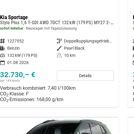
Kia Sportage
Style Plus 1,6 T-GDI AWD 7DCT 132 kW (179 PS) MY27 2-Zonen Klimaautomatik, Lenkradheizung, Sitzheizung vorne und hinten, Navi, DAB, Apple CarPlay/Android Auto, Rückfahrkamera, Parksensoren vorne/hinten, Full-LED, 18 Zoll LM, uvm.
sofort lieferbar
Neuwagen mit Tageszulassung
Fahrzeugnummer
1227552
Getriebe
Doppelkupplungsgetriebe (DSG)
Kraftstoff
Benzin
Außenfarbe
Pearl Black
Leistung
132 kW (179 PS)
Kilometerstand
10 km
01.08.2026
32.730,– €
Details
incl. 19% MwSt.
Verbrauch kombiniert:
7,40 l/100km
CO
-Klasse:
F
2
CO
-Emissionen:
168,00 g/km
2