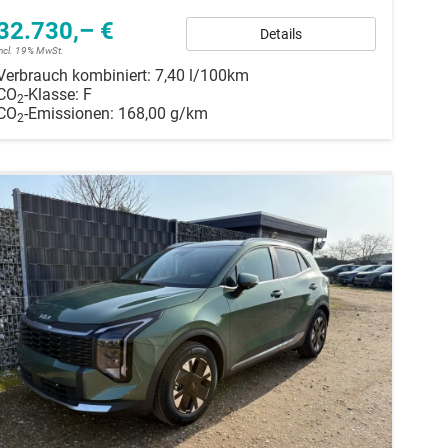
32.730,– €
Details
incl. 19% MwSt.
Verbrauch kombiniert:
7,40 l/100km
CO
-Klasse:
F
2
CO
-Emissionen:
168,00 g/km
2