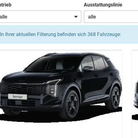
trieb
Ausstattungslinie
In Ihrer aktuellen Filterung befinden sich
368
Fahrzeuge: