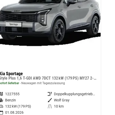
Kia Sportage
Style Plus 1,6 T-GDI AWD 7DCT 132 kW (179 PS) MY27 2-Zonen Klimaautomatik, Lenkradheizung, Sitzheizung vorne und hinten, Navi, DAB, Apple CarPlay/Android Auto, Rückfahrkamera, Parksensoren vorne/hinten, Full-LED, 18 Zoll LM, uvm.
sofort lieferbar
Neuwagen mit Tageszulassung
Fahrzeugnummer
1227555
Getriebe
Doppelkupplungsgetriebe (DSG)
Kraftstoff
Benzin
Außenfarbe
Wolf Gray
Leistung
132 kW (179 PS)
Kilometerstand
10 km
01.08.2026