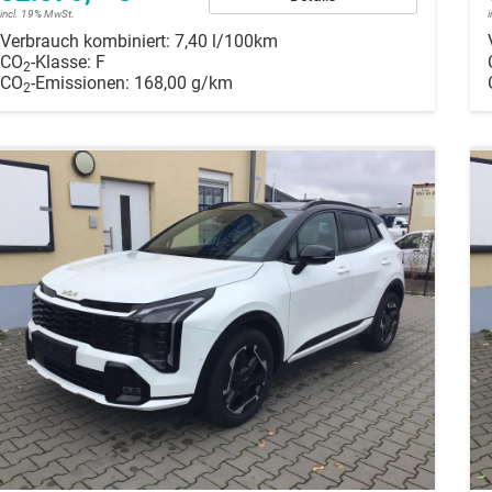
incl. 19% MwSt.
Verbrauch kombiniert:
7,40 l/100km
CO
-Klasse:
F
2
CO
-Emissionen:
168,00 g/km
2