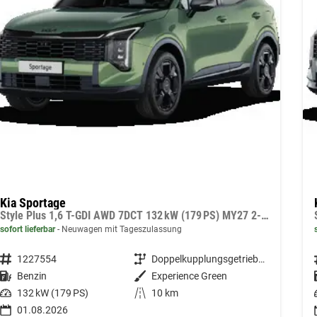
Kia Sportage
Style Plus 1,6 T-GDI AWD 7DCT 132 kW (179 PS) MY27 2-Zonen Klimaautomatik, Lenkradheizung, Sitzheizung vorne und hinten, Navi, DAB, Apple CarPlay/Android Auto, Rückfahrkamera, Parksensoren vorne/hinten, Full-LED, 18 Zoll LM, uvm.
sofort lieferbar
Neuwagen mit Tageszulassung
Fahrzeugnummer
1227554
Getriebe
Doppelkupplungsgetriebe (DSG)
Kraftstoff
Benzin
Außenfarbe
Experience Green
Leistung
132 kW (179 PS)
Kilometerstand
10 km
01.08.2026