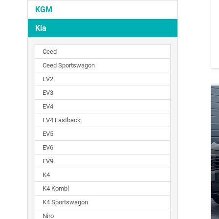
KGM
Kia
Ceed
Ceed Sportswagon
EV2
EV3
EV4
EV4 Fastback
EV5
EV6
EV9
K4
K4 Kombi
K4 Sportswagon
Niro