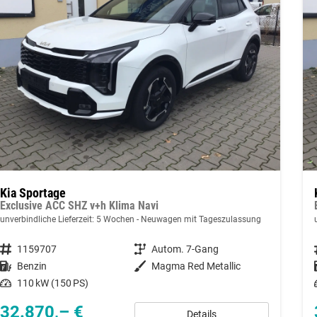
Kia Sportage
Exclusive ACC SHZ v+h Klima Navi
unverbindliche Lieferzeit:
5 Wochen
Neuwagen mit Tageszulassung
Fahrzeugnummer
1159707
Getriebe
Autom. 7-Gang
Kraftstoff
Benzin
Außenfarbe
Magma Red Metallic
Leistung
110 kW (150 PS)
32.870,– €
Details