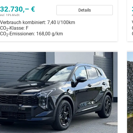
32.730,– €
Details
incl. 19% MwSt.
Verbrauch kombiniert:
7,40 l/100km
CO
-Klasse:
F
2
CO
-Emissionen:
168,00 g/km
2