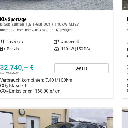
Kia Sportage
Black Edition 1,6 T-GDI DCT7 110KW MJ27
unverbindliche Lieferzeit:
3 Monate
Neuwagen
Fahrzeugnummer
1198273
Getriebe
Automatik
Kraftstoff
Benzin
Leistung
110 kW (150 PS)
32.740,– €
Details
incl. 19% MwSt.
Verbrauch kombiniert:
7,40 l/100km
CO
-Klasse:
F
2
CO
-Emissionen:
168,00 g/km
2