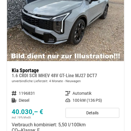
Kia Sportage
1.6 CRDI SCR MHEV 48V GT-Line MJ27 DCT7
unverbindliche Lieferzeit:
4 Monate
Neuwagen
Fahrzeugnummer
1196831
Getriebe
Automatik
Kraftstoff
Diesel
Leistung
100 kW (136 PS)
40.030,– €
Details
incl. 19% MwSt.
Verbrauch kombiniert:
5,50 l/100km
CO
-Klasse:
E