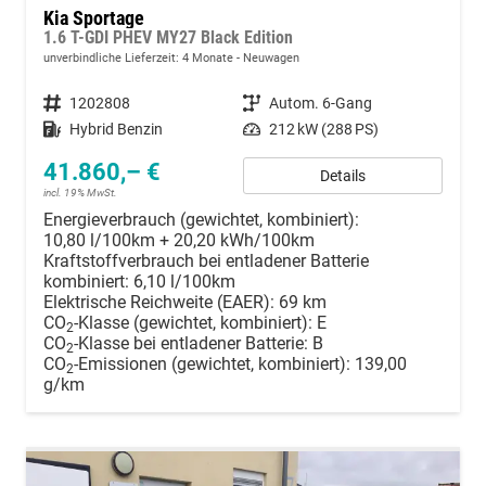
Kia Sportage
1.6 T-GDI PHEV MY27 Black Edition
unverbindliche Lieferzeit:
4 Monate
Neuwagen
Fahrzeugnummer
1202808
Getriebe
Autom. 6-Gang
Kraftstoff
Hybrid Benzin
Leistung
212 kW (288 PS)
41.860,– €
Details
incl. 19% MwSt.
Energieverbrauch (gewichtet, kombiniert):
10,80 l/100km + 20,20 kWh/100km
Kraftstoffverbrauch bei entladener Batterie
kombiniert:
6,10 l/100km
Elektrische Reichweite (EAER):
69 km
CO
-Klasse (gewichtet, kombiniert):
E
2
CO
-Klasse bei entladener Batterie:
B
2
CO
-Emissionen (gewichtet, kombiniert):
139,00
2
g/km