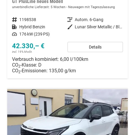
GT PlusLine neues Modell
unverbindliche Lieferzeit:
5 Wochen
Neuwagen mit Tageszulassung
Fahrzeugnummer
1198538
Getriebe
Autom. 6-Gang
Kraftstoff
Hybrid Benzin
Außenfarbe
Lunar Silver Metallic / Black Pearl
Leistung
176 kW (239 PS)
42.330,– €
Details
incl. 19% MwSt.
Verbrauch kombiniert:
6,00 l/100km
CO
-Klasse:
D
2
CO
-Emissionen:
135,00 g/km
2