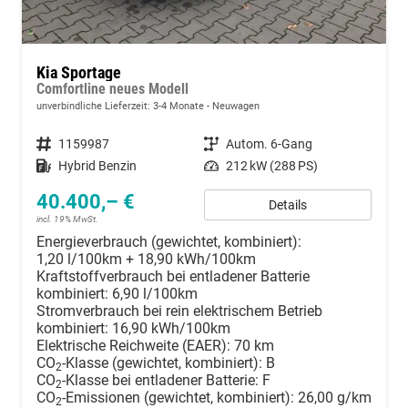
Kia Sportage
Comfortline neues Modell
unverbindliche Lieferzeit: 3-4 Monate
Neuwagen
Fahrzeugnummer
1159987
Getriebe
Autom. 6-Gang
Kraftstoff
Hybrid Benzin
Leistung
212 kW (288 PS)
40.400,– €
Details
incl. 19% MwSt.
Energieverbrauch (gewichtet, kombiniert):
1,20 l/100km + 18,90 kWh/100km
Kraftstoffverbrauch bei entladener Batterie
kombiniert:
6,90 l/100km
Stromverbrauch bei rein elektrischem Betrieb
kombiniert:
16,90 kWh/100km
Elektrische Reichweite (EAER):
70 km
CO
-Klasse (gewichtet, kombiniert):
B
2
CO
-Klasse bei entladener Batterie:
F
2
CO
-Emissionen (gewichtet, kombiniert):
26,00 g/km
2