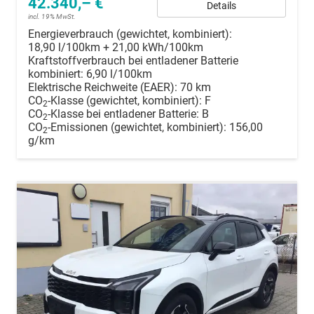
42.340,– €
Details
incl. 19% MwSt.
Energieverbrauch (gewichtet, kombiniert):
18,90 l/100km + 21,00 kWh/100km
Kraftstoffverbrauch bei entladener Batterie
kombiniert:
6,90 l/100km
Elektrische Reichweite (EAER):
70 km
CO
-Klasse (gewichtet, kombiniert):
F
2
CO
-Klasse bei entladener Batterie:
B
2
CO
-Emissionen (gewichtet, kombiniert):
156,00
2
g/km