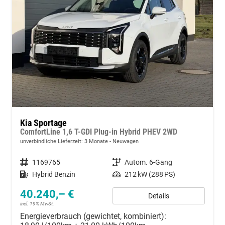
Kia Sportage
ComfortLine 1,6 T-GDI Plug-in Hybrid PHEV 2WD
unverbindliche Lieferzeit:
3 Monate
Neuwagen
Fahrzeugnummer
1169765
Getriebe
Autom. 6-Gang
Kraftstoff
Hybrid Benzin
Leistung
212 kW (288 PS)
40.240,– €
Details
incl. 19% MwSt.
Energieverbrauch (gewichtet, kombiniert):