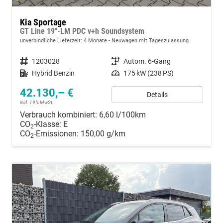
Kia Sportage
GT Line 19"-LM PDC v+h Soundsystem
unverbindliche Lieferzeit:
4 Monate
Neuwagen mit Tageszulassung
Fahrzeugnummer
1203028
Getriebe
Autom. 6-Gang
Kraftstoff
Hybrid Benzin
Leistung
175 kW (238 PS)
42.130,– €
Details
incl. 19% MwSt.
Verbrauch kombiniert:
6,60 l/100km
CO
-Klasse:
E
2
CO
-Emissionen:
150,00 g/km
2