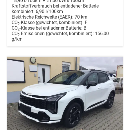
18,90 l/100km + 21,00 kWh/100km
Kraftstoffverbrauch bei entladener Batterie
kombiniert:
6,90 l/100km
Elektrische Reichweite (EAER):
70 km
CO
-Klasse (gewichtet, kombiniert):
F
2
CO
-Klasse bei entladener Batterie:
B
2
CO
-Emissionen (gewichtet, kombiniert):
156,00
2
g/km