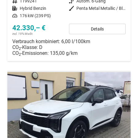
Fahrzeugnummer
1199241
Getriebe
Autom. 6-Gang
Kraftstoff
Hybrid Benzin
Außenfarbe
Penta Metal Metallic / Black Pearl
Leistung
176 kW (239 PS)
42.330,– €
Details
incl. 19% MwSt.
Verbrauch kombiniert:
6,00 l/100km
CO
-Klasse:
D
2
CO
-Emissionen:
135,00 g/km
2