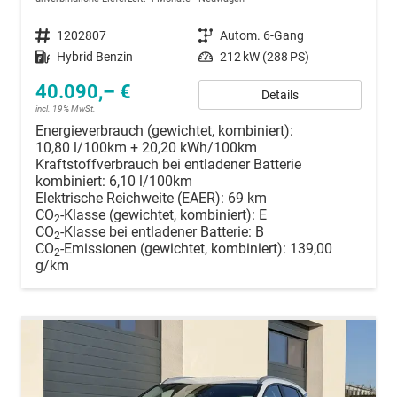
Fahrzeugnummer
1202807
Getriebe
Autom. 6-Gang
Kraftstoff
Hybrid Benzin
Leistung
212 kW (288 PS)
40.090,– €
Details
incl. 19% MwSt.
Energieverbrauch (gewichtet, kombiniert):
10,80 l/100km + 20,20 kWh/100km
Kraftstoffverbrauch bei entladener Batterie
kombiniert:
6,10 l/100km
Elektrische Reichweite (EAER):
69 km
CO
-Klasse (gewichtet, kombiniert):
E
2
CO
-Klasse bei entladener Batterie:
B
2
CO
-Emissionen (gewichtet, kombiniert):
139,00
2
g/km