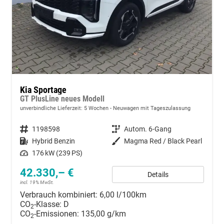
Kia Sportage
GT PlusLine neues Modell
unverbindliche Lieferzeit:
5 Wochen
Neuwagen mit Tageszulassung
Fahrzeugnummer
1198598
Getriebe
Autom. 6-Gang
Kraftstoff
Hybrid Benzin
Außenfarbe
Magma Red / Black Pearl
Leistung
176 kW (239 PS)
42.330,– €
Details
incl. 19% MwSt.
Verbrauch kombiniert:
6,00 l/100km
CO
-Klasse:
D
2
CO
-Emissionen:
135,00 g/km
2