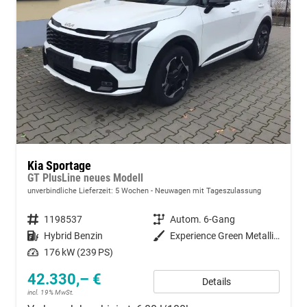
Kia Sportage
GT PlusLine neues Modell
unverbindliche Lieferzeit:
5 Wochen
Neuwagen mit Tageszulassung
Fahrzeugnummer
1198537
Getriebe
Autom. 6-Gang
Kraftstoff
Hybrid Benzin
Außenfarbe
Experience Green Metallic / Black Pearl
Leistung
176 kW (239 PS)
42.330,– €
Details
incl. 19% MwSt.