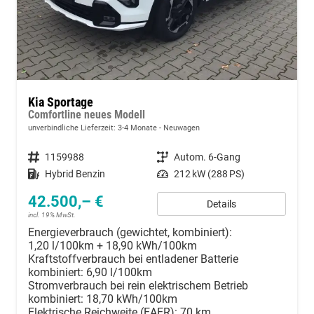
Kia Sportage
Comfortline neues Modell
unverbindliche Lieferzeit: 3-4 Monate
Neuwagen
Fahrzeugnummer
1159988
Getriebe
Autom. 6-Gang
Kraftstoff
Hybrid Benzin
Leistung
212 kW (288 PS)
42.500,– €
Details
incl. 19% MwSt.
Energieverbrauch (gewichtet, kombiniert):
1,20 l/100km + 18,90 kWh/100km
Kraftstoffverbrauch bei entladener Batterie
kombiniert:
6,90 l/100km
Stromverbrauch bei rein elektrischem Betrieb
kombiniert:
18,70 kWh/100km
Elektrische Reichweite (EAER):
70 km