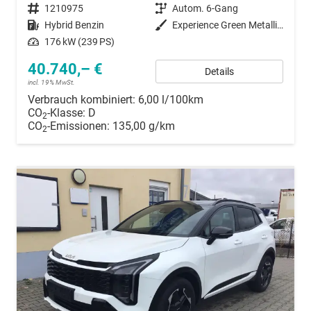
Fahrzeugnummer
1210975
Getriebe
Autom. 6-Gang
Kraftstoff
Hybrid Benzin
Außenfarbe
Experience Green Metallic / Black Pearl
Leistung
176 kW (239 PS)
40.740,– €
Details
incl. 19% MwSt.
Verbrauch kombiniert:
6,00 l/100km
CO
-Klasse:
D
2
CO
-Emissionen:
135,00 g/km
2