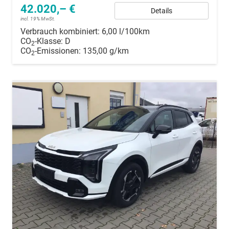
42.020,– €
Details
incl. 19% MwSt.
Verbrauch kombiniert:
6,00 l/100km
CO
-Klasse:
D
2
CO
-Emissionen:
135,00 g/km
2