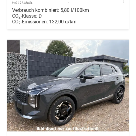
incl. 19% MwSt.
Verbrauch kombiniert:
5,80 l/100km
CO
-Klasse:
D
2
CO
-Emissionen:
132,00 g/km
2