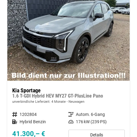
Kia Sportage
1.6 T-GDI Hybrid HEV MY27 GT-PlusLine Pano
unverbindliche Lieferzeit:
4 Monate
Neuwagen
Fahrzeugnummer
1202804
Getriebe
Autom. 6-Gang
Kraftstoff
Hybrid Benzin
Leistung
176 kW (239 PS)
41.300,– €
Details