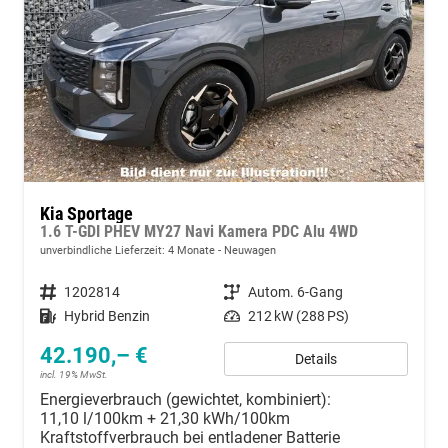
Kia Sportage
1.6 T-GDI PHEV MY27 Navi Kamera PDC Alu 4WD
unverbindliche Lieferzeit:
4 Monate
Neuwagen
Fahrzeugnummer
1202814
Getriebe
Autom. 6-Gang
Kraftstoff
Hybrid Benzin
Leistung
212 kW (288 PS)
42.190,– €
Details
incl. 19% MwSt.
Energieverbrauch (gewichtet, kombiniert):
11,10 l/100km + 21,30 kWh/100km
Kraftstoffverbrauch bei entladener Batterie