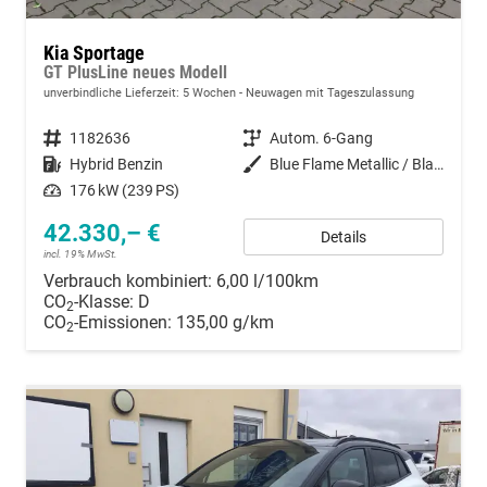
Kia Sportage
GT PlusLine neues Modell
unverbindliche Lieferzeit:
5 Wochen
Neuwagen mit Tageszulassung
Fahrzeugnummer
1182636
Getriebe
Autom. 6-Gang
Kraftstoff
Hybrid Benzin
Außenfarbe
Blue Flame Metallic / Black Pearl
Leistung
176 kW (239 PS)
42.330,– €
Details
incl. 19% MwSt.
Verbrauch kombiniert:
6,00 l/100km
CO
-Klasse:
D
2
CO
-Emissionen:
135,00 g/km
2