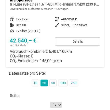
GT-Line (GT-Line) 1.6 T-GDI Mild-Hybrid 175kW (239 PS) AWD 6-Gang-DSG
unverbindliche Lieferzeit:
6 Wochen
Neuwagen
Fahrzeugnummer
1221290
Getriebe
Automatik
Kraftstoff
Benzin
Außenfarbe
Silber, Luna Silver
Leistung
175 kW (238 PS)
42.540,– €
Details
incl. 19% MwSt.
Verbrauch kombiniert:
6,40 l/100km
CO
-Klasse:
E
2
CO
-Emissionen:
145,00 g/km
2
Datensätze pro Seite:
10
20
50
100
250
Seite: