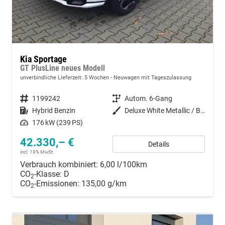
Kia Sportage
GT PlusLine neues Modell
unverbindliche Lieferzeit:
5 Wochen
Neuwagen mit Tageszulassung
Fahrzeugnummer
1199242
Getriebe
Autom. 6-Gang
Kraftstoff
Hybrid Benzin
Außenfarbe
Deluxe White Metallic / Black Pearl
Leistung
176 kW (239 PS)
42.330,– €
Details
incl. 19% MwSt.
Verbrauch kombiniert:
6,00 l/100km
CO
-Klasse:
D
2
CO
-Emissionen:
135,00 g/km
2