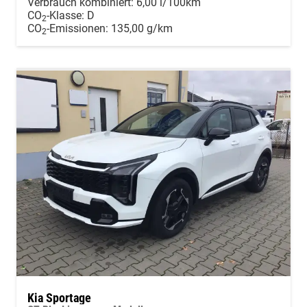
Verbrauch kombiniert:
6,00 l/100km
CO
-Klasse:
D
2
CO
-Emissionen:
135,00 g/km
2
Kia Sportage