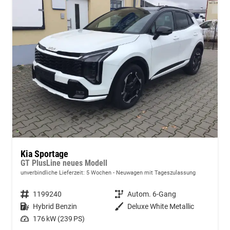
Kia Sportage
GT PlusLine neues Modell
unverbindliche Lieferzeit:
5 Wochen
Neuwagen mit Tageszulassung
Fahrzeugnummer
1199240
Getriebe
Autom. 6-Gang
Kraftstoff
Hybrid Benzin
Außenfarbe
Deluxe White Metallic
Leistung
176 kW (239 PS)